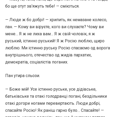
бо ще отут зв’яжуть тебе! — сміються.
— Люде ж бо добрі! — хрипить, як немазане колесо,
пан. — Кому ви віруєте, кого ви слухаєте? Чому ви
мене… Я ж не лиха вам… Я ж свій чоловік, я ж
руський, істинно руський! Я ж Росію люблю, щиро
люблю. Ми істинно руську Росію спасаємо од ворога
внутрішнього, отечество од жидів пархатих,
демократів, соціалістів поганих.
Пан утира сльози.
— Боже мій! Усе істинно руське, усе дідівське,
батьківське та отакі голодранці погані, бездільники
отакі догори ногами перевертають. Люди добрі,
спасайте Росію! Як раніш гарно було… Спасайте! —