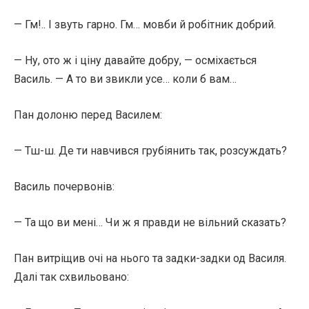
— Гм!.. І звуть гарно. Гм… мовби й робітник добрий.
— Ну, ото ж і ціну давайте добру, — осміхається
Василь. — А то ви звикли усе… коли б вам…
Пан долоню перед Василем:
— Тш-ш. Де ти навчився грубіянить так, розсуждать?
Василь почервонів:
— Та що ви мені… Чи ж я правди не вільний сказать?
Пан витріщив очі на нього та задки-задки од Василя.
Далі так схвильовано: