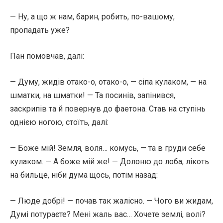
— Ну, а що ж нам, барин, робить, по-вашому,
пропадать уже?
Пан помовчав, далі:
— Думу, жидів отако-о, отако-о, — сіпа кулаком, — на
шматки, на шматки! — Та посинів, запінився,
заскрипів та й повернув до фаетона. Став на ступінь
однією ногою, стоїть, далі:
— Боже мій! Земля, воля… комусь, — та в груди себе
кулаком. — А боже мій же! — Долоню до лоба, лікоть
на бильце, ніби дума щось, потім назад:
— Люде добрі! — почав так жалісно. — Чого ви жидам,
Думі потураєте? Мені жаль вас… Хочете землі, волі?