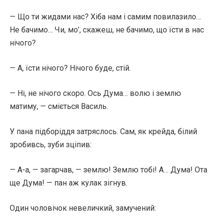
— Що ти жидами нас? Хіба нам і самим повилазило…
Не бачимо… Чи, мо’, скажеш, не бачимо, що їсти в нас
нічого?
— А, їсти нічого? Нічого буде, стій.
— Ні, не нічого скоро. Ось Дума… волю і землю
матиму, — сміється Василь.
У пана підборіддя затряслось. Сам, як крейда, білий
зробивсь, зуби зціпив:
— А-а, — загарчав, — землю! Землю тобі! А… Дума! Ота
ще Дума! — пан аж кулак зігнув.
Один чоловічок невеличкий, замучений: