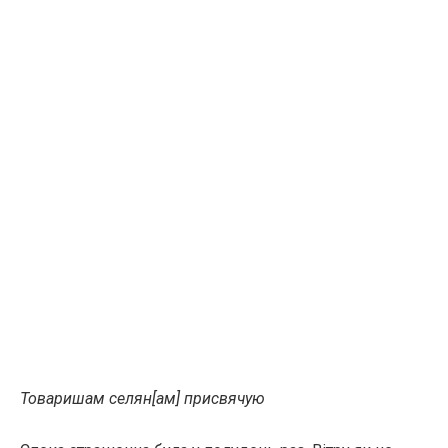
Товаришам селян[ам] присвячую