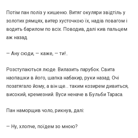
Потім пан поліз у кишеню. Витяг окуляри звідтіль у
золотих рямцях, витер хусточкою їх, надів повагом і
водить барилом по всіх. Поводив, далі кив пальцем
аж назад.
— Ану сюди, — каже, — ти!..
Розступаються люде. Вилазить парубок. Свита
наопашки в його, шапка набакир, руки назад. Очі
позатягало йому, а він ще… таким козирем дивиться,
високий, кремезний. Вуси неначе в Бульби Тараса.
Пан наморщив чоло, рикнув, далі:
— Ну, хлопче, поїдем зо мною?