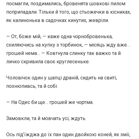
посмагли, поздимались, бровенята шовкові пилом
поприпадали. Тільки й того, що стьожечки в кісниках,
як калинонька в садочках кинутих, жевріли.
— От, боже мій, — каже одна чорнобровенька,
схиляючись на купку з торбинок, — місяць жду вже…
грошей нема… — Ковтнула слинку так важко та й
личко скривила своє круглесеньке.
Чоловічок один у шапці драній, сидить на свиті,
похнюпивсь, та й собі:
— На Одес би ще… грошей же чортма.
Замовкли, та й мовчать усі, ждуть.
Ось під’їжджа до їх пан один двойкою коней, як змії,