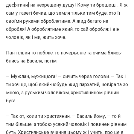
дес[ятини] на нехрещену душу! Кому ти брешеш… Я ж
сам у газеті бачив, що земля тільки тим буде, хто її
своїми руками оброблятиме. А жид багато не
обробля! А оброблятиме який, то хай обробля: і він
чоловік, як і ми, жить хоче.
Пан тільки то побіліє, то почервоніє та очима блись-
блись на Василя, потім:
— Мужлан, мужицюга! — сичить через голови. — Так і
ти хоч це, щоб який-небудь жид пархатий, невіра та зо
мною, з руським чоловіком, християнином рівний
був!
— Так от, коли ти християнин, — Василь йому, — то й
тим більше: з тобою усякий чоловік і повинен рівним
буть. Християнське вчення цьому ж і учить, про це я