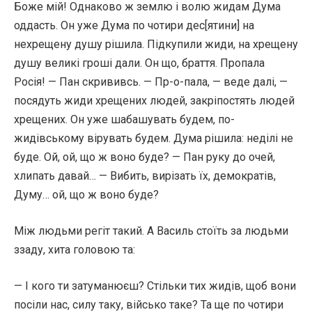
Боже мій! Однаково ж землю і волю жидам Дума
оддасть. Он уже Дума по чотири дес[ятини] на
нехрещену душу рішила. Підкупили жиди, на хрещену
душу великі гроші дали. Он що, браття. Пропала
Росія! — Пан скрививсь. — Пр-о-пала, — веде далі, —
посядуть жиди хрещених людей, закріпостять людей
хрещених. Он уже шабашувать будем, по-
жидівському вірувать будем. Дума рішила: неділі не
буде. Ой, ой, що ж воно буде? — Пан руку до очей,
хлипать давай… — Вибить, вирізать їх, демократів,
Думу… ой, що ж воно буде?
Між людьми регіт такий. А Василь стоїть за людьми
ззаду, хита головою та:
— І кого ти затуманюєш? Стільки тих жидів, щоб вони
посіли нас, силу таку, військо таке? Та ще по чотири