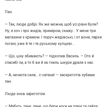
Пан:
— Так, люде добрі. Як же можна, щоб усі рівні були?
Ну, я хоч і про жидів, приміром, скажу… У мене три
магазини з крамом. І поруч жидівські, і от вони, пархи
погані, уже й те і те руському купцеві…
— Що, ціну збивають? — підхопив Василь. — Ото й
спасибі їм, а то б ви й за гниль шкури драли з нас.
— А, нечиста сила… с-сатана! — заскреготів зубами
пан.
Люде знов зареготіли.
— Мабуть, таке, пане, що бери ноги на плечі та гайда,