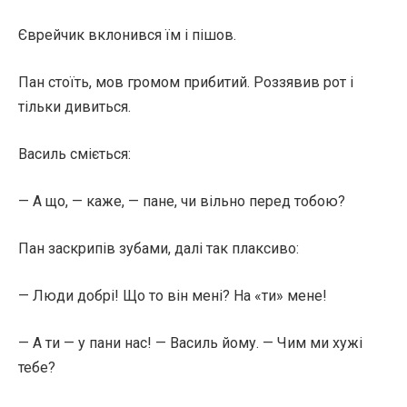
Єврейчик вклонився їм і пішов.
Пан стоїть, мов громом прибитий. Роззявив рот і
тільки дивиться.
Василь сміється:
— А що, — каже, — пане, чи вільно перед тобою?
Пан заскрипів зубами, далі так плаксиво:
— Люди добрі! Що то він мені? На «ти» мене!
— А ти — у пани нас! — Василь йому. — Чим ми хужі
тебе?