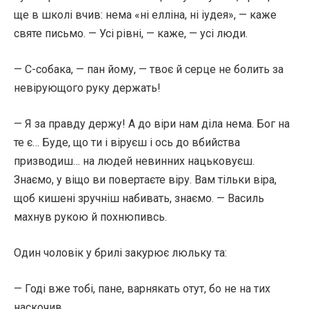
ще в школі вчив: нема «ні елліна, ні іудея», — каже
святе письмо. — Усі рівні, — каже, — усі люди.
— С-собака, — пан йому, — твоє й серце не болить за
невірующого руку держать!
— Я за правду держу! А до віри нам діла нема. Бог на
те є… Буде, що ти і віруєш і ось до вбийства
призводиш… на людей невинних нацьковуєш.
Знаємо, у віщо ви повертаєте віру. Вам тільки віра,
щоб кишені зручніш набивать, знаємо. — Василь
махнув рукою й похнюпивсь.
Один чоловік у брилі закурює люльку та:
— Годі вже тобі, пане, варнякать отут, бо не на тих
наскочив.