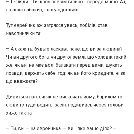
— Г-гляди… Ти щось зовсім вільно… передо мною. Ач,
і шапка набакир, і ногу одставив.
Тут єврейчик аж затрясся увесь, побілів, став
навспинячки та:
— А скажіть, будьте ласкаві, пане, що ви за людина?
Чи ви другого бога, чи другої землі, що чоловік такий
же, як ви, не має волі балакати перед вами, шукать
правди, держать себе, тоді як ви його кривдите, ні за
що вважаєте?
Дивиться пан, очі як не вискочать йому, барилом то
сюди то туди водить, засіп, подививсь через голови
хижо так та:
— Ти, ви, — на еврейчика, — ви… яке ваше діло? —