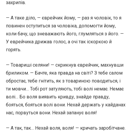
захрипів.
— А таке діло, — єврейчик йому, — раз я чоловік, то я
повинен оступиться за чоловіка, допомогти йому,
коли бачу, що зневажають його, глумляться з його. —
У еврейчика дрижав голос, а очі так іскоркою й
горять.
— Товариші селяни! — скрикнув єврейчик, махнувши
бриликом. — Бачте, яка правда на світі? З тебе салом
обростає, тебе гнітить, як з товариною поводиться, і
ти мовчи… Тобі рот затуляють, тобі волі немає. Немає
волі… Бо воля виявить кривду, знайде правду,
бояться, бояться волі вони. Нехай держать у кайданах
нас, порвуться вони. Нехай запанує воля!
— А так, так… Нехай воля, воля! — кричать заробітчане.