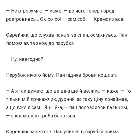
— Не р-розумію, — каже, — до чого тепер народ
розтровивсь… Ох-хо-хо! — сам собі. — Крамола все.
Єврейчик, що слухав пана з-за спин, осміхнувсь. Пан
помовчав та знов до парубка:
— Ну, невгодно?
Парубок нічого йому. Пан підняв брови кошлаті:
— А я так думаю, що це ціна ще й велика, — каже. — То
тільки мій прикажчик, дурний, за таку ціну понаймав,
а це вже я сам… Я ні. Я-а, — пан посваривсь пальцем,
— з крамолою треба бороться.
Єврейчик зареготів. Пан упився в парубка очима,