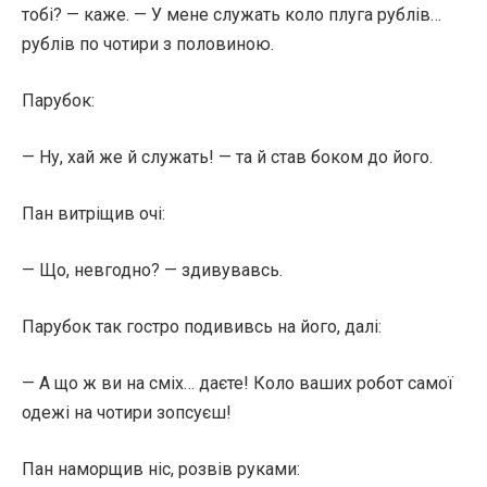
тобі? — каже. — У мене служать коло плуга рублів…
рублів по чотири з половиною.
Парубок:
— Ну, хай же й служать! — та й став боком до його.
Пан витріщив очі:
— Що, невгодно? — здивувавсь.
Парубок так гостро подививсь на його, далі:
— А що ж ви на сміх… даєте! Коло ваших робот самої
одежі на чотири зопсуєш!
Пан наморщив ніс, розвів руками: