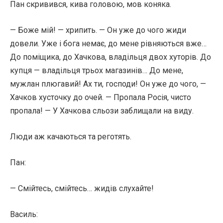
Пан скривився, кива головою, мов коняка.
— Боже мій! — хрипить. — Он уже до чого жиди
довели. Уже і бога немає, до мене рівняються вже…
До поміщика, до Хачкова, владільця двох хуторів. До
купця — владільця трьох магазинів… До мене,
мужлан плюгавий! Ах ти, господи! Он уже до чого, —
Хачков хусточку до очей. — Пропала Росія, чисто
пропала! — У Хачкова сльози заблищали на виду.
Люди аж качаються та реготять.
Пан:
— Смійтесь, смійтесь… жидів слухайте!
Василь: