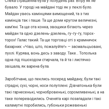
Спека страшенна була у полудень раз. Вітру як не
бувало. У городі на майдані тоді як у пеклі було.
Майдан увесь камінцями вимощений, та з тих
камінців так і паше. Та ще доми кругом величезні,
кам’яні. Та ще ота конка, звощики бігають через
майдан та одно дзелень-дзелень, гу-гу-гу, торох-
торох! Галас такий. Та ще торговці оті з крамничок
базарних: «Чіво, што, пожалуйте!» — засмальцьовані,
пухлі. Курява, вонь десь з заводу. Таке… Тополька
одна під пішоходом стирчала, та й та і листячко
звішала, як варена була.
Заробітчане, що пеклись посеред майдану, були такі
страдні, сухі, чорні, носи полуплені. Дівчатонька були
такі гарнесенькі, чорнобровенькі, соромливенькі, а на
таке попереводились. Оченята карі позападали і такі
каламутні поробились, губоньки рожевенькі