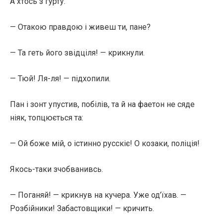
А хтось з гурту:
— Отакою правдою і живеш ти, пане?
— Та геть його звідціля! — крикнули.
— Тюй! Ля-ля! — підхопили.
Пан і зонт упустив, побілів, та й на фаетон не сяде
ніяк, топцюється та:
— Ой боже мій, о істинно русскіє! О козаки, поліція!
Якось-таки зчобванивсь.
— Поганяй! — крикнув на кучера. Уже од’їхав. —
Розбійники! Забастовщики! — кричить.