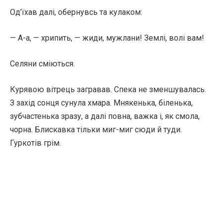
Од’їхав далі, обернувсь та кулаком:
— А-а, — хрипить, — жиди, мужлани! Землі, волі вам!
Селяни сміються.
Курявою вітрець загравав. Спека не зменшувалась.
З захід сонця сунула хмара. Мнякенька, біленька,
зубчастенька зразу, а далі повна, важка і, як смола,
чорна. Блискавка тільки миг-миг сюди й туди.
Гуркотів грім.