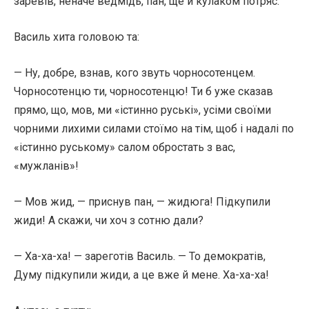
заревів, неначе ведмідь, пан, ще й кулаком потряс.
Василь хита головою та:
— Ну, добре, взнав, кого звуть чорносотенцем.
Чорносотенцю ти, чорносотенцю! Ти б уже сказав
прямо, що, мов, ми «істинно руські», усіми своїми
чорними лихими силами стоїмо на тім, щоб і надалі по
«істинно руському» салом обростать з вас,
«мужланів»!
— Мов жид, — приснув пан, — жидюга! Підкупили
жиди! А скажи, чи хоч з сотню дали?
— Ха-ха-ха! — зареготів Василь. — То демократів,
Думу підкупили жиди, а це вже й мене. Ха-ха-ха!