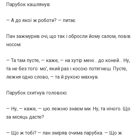
Парубок кашлянув:
— А до якої ж роботи? — питає.
Пан зажмурив очі, що так і обросли йому салом, повів
носом:
— Та там пусте, — каже, — на хутір мені… до коней… Ну,
та не без того: мо’, який раз і косою потягнеш. Пусте,
лежня одно слово, — та й рукою махнув.
Парубок схитнув головою:
— Ну, — каже, — цю лежню знаєм ми. Ну, та нічого. Що
за місяць дасте?
— Що ж тобі? — пан зміряв очима парубка. — Що ж