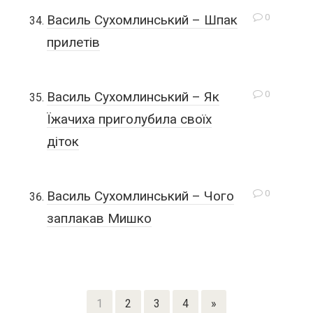
0
Василь Сухомлинський – Шпак
прилетів
0
Василь Сухомлинський – Як
Їжачиха приголубила своїх
діток
0
Василь Сухомлинський – Чого
заплакав Мишко
1
2
3
4
»