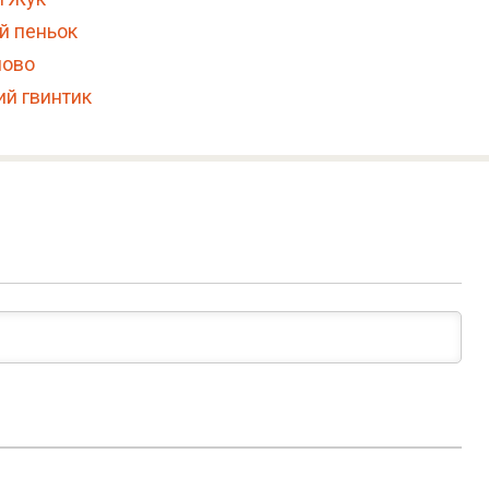
й пеньок
лово
й гвинтик