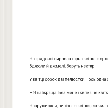
На грядочці виросла гарна квітка жорж
бджоли й джмелі, беруть нектар.
У квітці сорок дві пелюстки. І ось одна
– Я найкраща. Без мене і квітка не квіт
Напружилася, вилізла з квітки, скочил