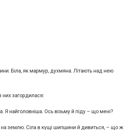
ини. Біла, як мармур, духмяна. Літають над нею
 з них загордилася:
ка. Я найголовніша. Ось візьму й піду – що мені?
а на землю. Сіла в кущі шипшини й дивиться, – що ж