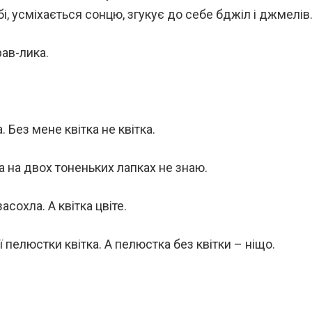
і, усміхається сонцю, згукує до себе бджіл і джмелів
ав-лика.
Без мене квітка не квітка.
а на двох тоненьких лапках не знаю.
сохла. А квітка цвіте.
ієї пелюстки квітка. А пелюстка без квітки – ніщо.