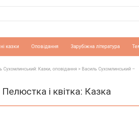
ні казки
Оповідання
Зарубіжна література
Те
ь Сухомлинський: Казки, оповідання
>
Василь Сухомлинський –
Пелюстка і квітка: Казка