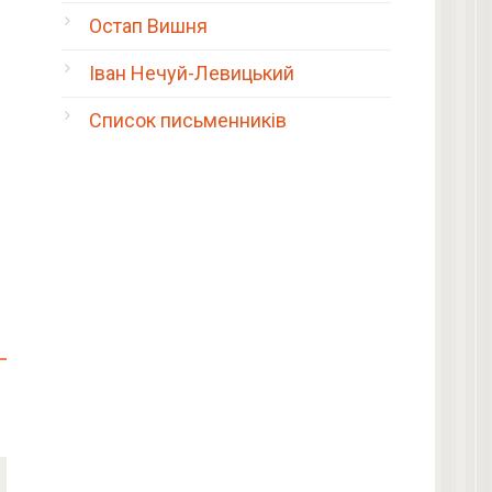
Остап Вишня
Іван Нечуй-Левицький
Список письменників