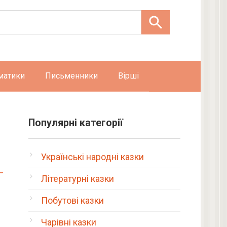
матики
Письменники
Вірші
Популярні категорії
Українські народні казки
Літературні казки
Побутові казки
Чарівні казки