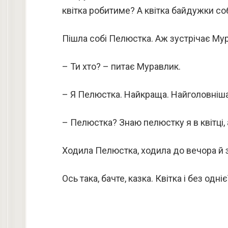
квітка робитиме? А квітка байдужки соб
Пішла собі Пелюстка. Аж зустрічає Мур
– Ти хто? – питає Муравлик.
– Я Пелюстка. Найкраща. Найголовніша. 
– Пелюстка? Знаю пелюстку я в квітці, 
Ходила Пелюстка, ходила до вечора й за
Ось така, бачте, казка. Квітка і без одн