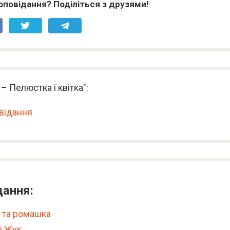
оповідання? Поділіться з друзями!
– Пелюстка і квітка":
відання
дання:
 та ромашка
і Жук