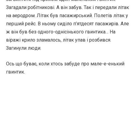
Загадали робітникові. А він забув. Так і передали літак
на аеродром. Літак був пасажирський. Полетів літак у
перший рейс. В ньому сиділо п’ятдесят пасажирів. Але
ж він був без одного-однісінького гвинтика… На
віражі крило зламалось, літак упав і розбився.
Загинули люди.
Ось що буває, коли хтось забуде про мале-е-енький
гвинтик.