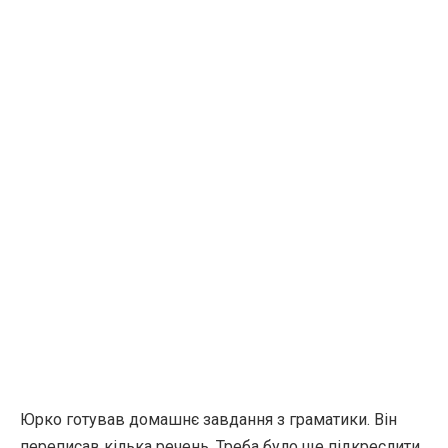
Юрко готував домашнє завдання з граматики. Він
переписав кілька речень. Треба було ще підкреслити