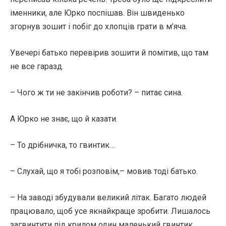
іменники, але Юрко поспішав. Він швиденько
згорнув зошит і побіг до хлопців грати в м’яча.
Увечері батько перевірив зошити й помітив, що там
не все гаразд.
– Чого ж ти не закінчив роботи? – питає сина.
А Юрко не знає, що й казати.
– То дрібничка, то гвинтик…
– Слухай, що я тобі розповім,– мовив тоді батько.
– На заводі збудували великий літак. Багато людей
працювало, щоб усе якнайкраще зробити. Лишалось
загвинтити під крилом один маленький гвинтик.