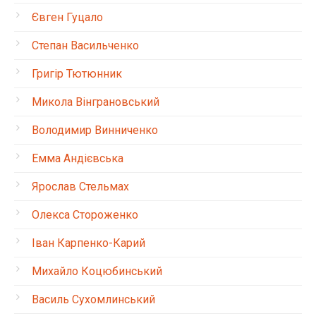
Євген Гуцало
Степан Васильченко
Григір Тютюнник
Микола Вінграновський
Володимир Винниченко
Емма Андієвська
Ярослав Стельмах
Олекса Стороженко
Іван Карпенко-Карий
Михайло Коцюбинський
Василь Сухомлинський