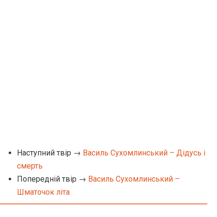
Наступний твір →
Василь Сухомлинський – Дідусь і
смерть
Попередній твір →
Василь Сухомлинський –
Шматочок літа