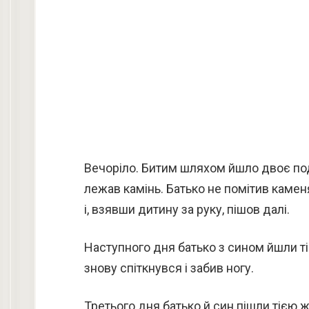
Вечоріло. Битим шляхом йшло двоє по
лежав камінь. Батько не помітив каменя,
і, взявши дитину за руку, пішов далі.
Наступного дня батько з сином йшли ті
знову спіткнувся і забив ногу.
Третього дня батько й син пішли тією 