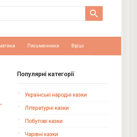
матики
Письменники
Вірші
Популярні категорії
Українські народні казки
Літературні казки
Побутові казки
Чарівні казки