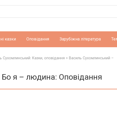
ні казки
Оповідання
Зарубіжна література
Те
ь Сухомлинський: Казки, оповідання
>
Василь Сухомлинський –
 Бо я – людина: Оповідання