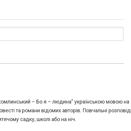
ухомлинський – Бо я – людина" українською мовою на
повесті та романи відомих авторів. Повчальні розповід
тячому садку, школі або на ніч.