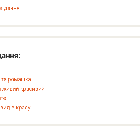
відання
дання:
 та ромашка
и живий красивий
йте
видів красу