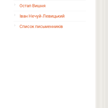
Остап Вишня
Іван Нечуй-Левицький
Список письменників