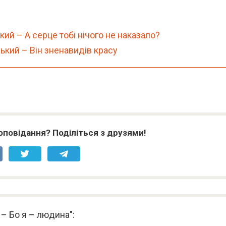
ий – А серце тобі нічого не наказало?
кий – Він зненавидів красу
оповідання? Поділіться з друзями!
 – Бо я – людина":