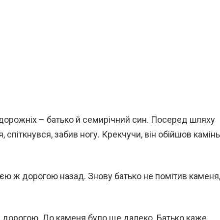
дорожніх – батько й семирічний син. Посеред шляху
 спіткнувся, забив ногу. Крекчучи, він обійшов камінь
єю ж дорогою назад. Знову батько не помітив каменя
ж дорогою. До каменя було ще далеко. Батько каже