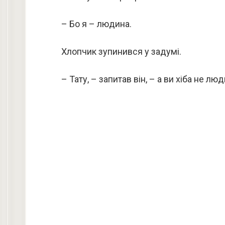
– Бо я – людина.
Хлопчик зупинився у задумі.
– Тату, – запитав він, – а ви хіба не лю