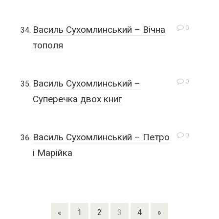
0
Василь Сухомлинський – Вічна
тополя
0
Василь Сухомлинський –
Суперечка двох книг
0
Василь Сухомлинський – Петро
і Марійка
«
1
2
3
4
»