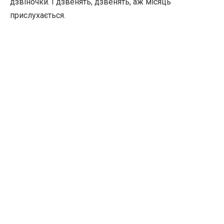
дзвіночки. І дзвенять, дзвенять, аж місяць
прислухається.