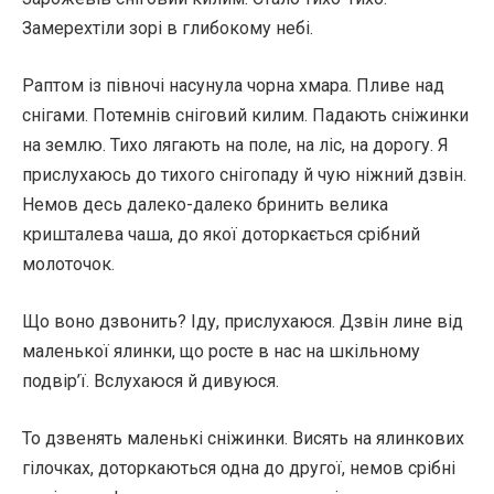
Замерехтіли зорі в глибокому небі.
Раптом із півночі насунула чорна хмара. Пливе над
снігами. Потемнів сніговий килим. Падають сніжинки
на землю. Тихо лягають на поле, на ліс, на дорогу. Я
прислухаюсь до тихого снігопаду й чую ніжний дзвін.
Немов десь далеко-далеко бринить велика
кришталева чаша, до якої доторкається срібний
молоточок.
Що воно дзвонить? Іду, прислухаюся. Дзвін лине від
маленької ялинки, що росте в нас на шкільному
подвір’ї. Вслухаюся й дивуюся.
То дзвенять маленькі сніжинки. Висять на ялинкових
гілочках, доторкаються одна до другої, немов срібні