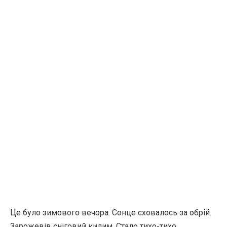
Це було зимового вечора. Сонце сховалось за обрій.
Зарожевів сніговий килим. Стало тихо-тихо.