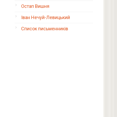
Остап Вишня
Іван Нечуй-Левицький
Список письменників