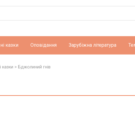
ні казки
Оповідання
Зарубіжна література
Те
 казки
>
Бджолиний гнів