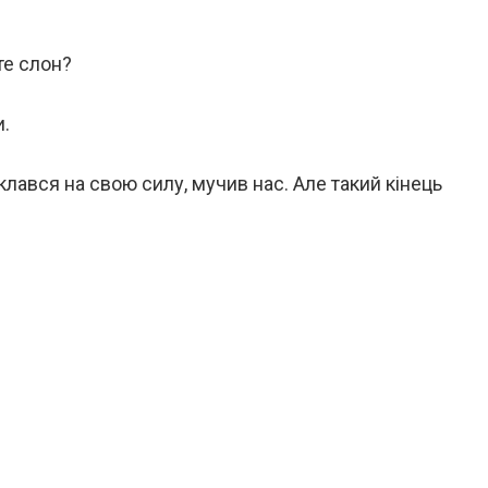
те слон?
и.
клався на свою силу, мучив нас. Але такий кінець