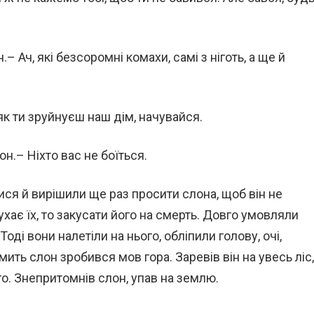
– Ач, які безсоромні комахи, самі з ніготь, а ще й
к ти зруйнуєш наш дім, начувайся.
он.– Ніхто вас не боїться.
ся й вирішили ще раз просити слона, щоб він не
ухає їх, то закусати його на смерть. Довго умовляли
Тоді вони налетіли на нього, обліпили голову, очі,
 мить слон зробився мов гора. Заревів він на увесь ліс,
о. Знепритомнів слон, упав на землю.