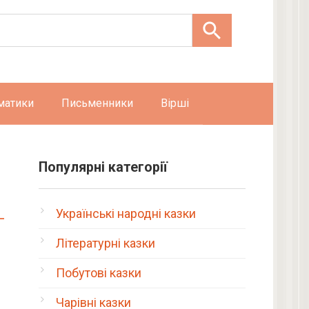
матики
Письменники
Вірші
Популярні категорії
Українські народні казки
Літературні казки
Побутові казки
Чарівні казки