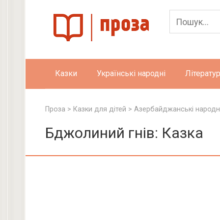
Skip
to
content
Казки
Українські народні
Літератур
Проза
>
Казки для дітей
>
Азербайджанські народні
Бджолиний гнів: Казка