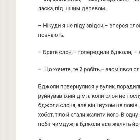
ласка, під іншим деревом.
– Нікуди я не піду звідси,– вперся слон.
повчають.
– Брате слон,– попередили бджоли, – я
– Що хочете, те й робіть,– засміявся сл
Бджоли повернулися у вулик, порадили
руйнував їхній дім, а коли слон не посл
бджоли слона, але він і вухом не повів. 
хобот, тіло й стали жалити його. В одну
побіг чимдуж, а бджоли все жалять йог