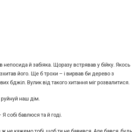
ув непосида й забіяка. Щоразу встрявав у бійку. Якось
зхитав його. Ще б трохи – і вирвав би дерево з
вих бджіл. Вулик від такого хитання міг розвалитися.
 руйнуй наш дім.
 Я собі бавлюся та й годі.
 ж не кажемо тобі, щоб ти не бавився. Але бався, буд