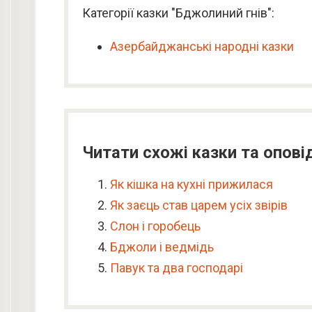
Категорії казки "Бджолиний гнів":
Азербайджанські народні казки
Читати схожі казки та опові
Як кішка на кухні прижилася
Як заєць став царем усіх звірів
Слон і горобець
Бджоли і ведмідь
Павук та два господарі