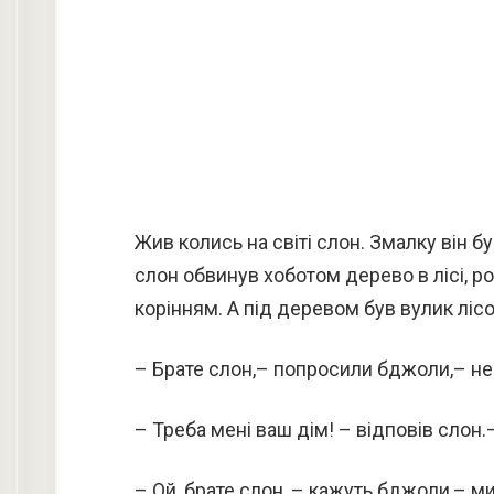
Жив колись на світі слон. Змалку він б
слон обвинув хоботом дерево в лісі, ро
корінням. А під деревом був вулик лісо
– Брате слон,– попросили бджоли,– не
– Треба мені ваш дім! – відповів слон.–
– Ой, брате слон, – кажуть бджоли,– ми