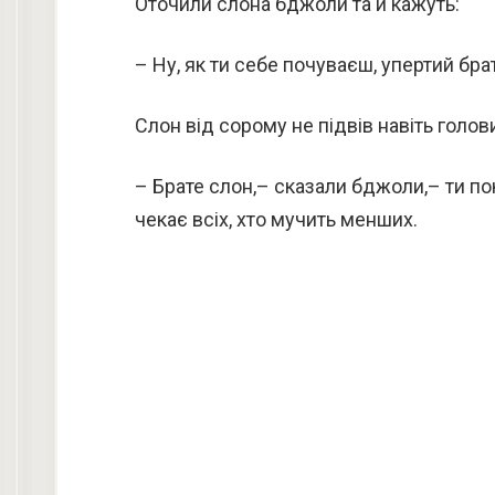
Оточили слона бджоли та й кажуть:
– Ну, як ти себе почуваєш, упертий бра
Слон від сорому не підвів навіть голов
– Брате слон,– сказали бджоли,– ти по
чекає всіх, хто мучить менших.