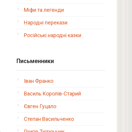
Міфи та легенди
Народні перекази
Російські народні казки
Письменники
Іван Франко
Василь Королів-Старий
Євген Гуцало
Степан Васильченко
ь
Григір Тютюнник