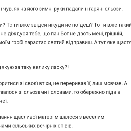
 чув, як на його зимні руки падали її гарячі сльози.
и? То ти вже звідси нікуди не поїдеш? То ти вже такий
не діждуся тебе, що пан Бог не дасть мені, грішній,
моїм гробі парастас святий відправиш. А тут яке щастя
дякую за таку велику ласку?!
итися зі своєї втіхи, не переривав її, лиш мовчав. А
гаалося зі сльозами і словами, то обережно підвів
неї.
пання щасливої матері мішалося з веселим
ами сільських вечірніх співів.