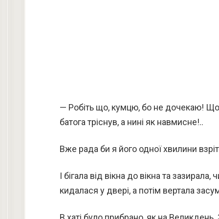
— Робіть що, кумцю, бо не дочекаю! Щос
батога тріснув, а нині як навмисне!..
Вже рада би я його одної хвилини взріт
І бігала від вікна до вікна та зазирала, 
кидалася у двері, а потім вертала засу
В хаті було прибрано, як на Великдень. З