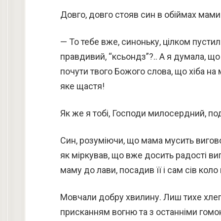
Довго, довго стояв син в обіймах мами і
— То тебе вже, синоньку, цілком пустил
правдивий, “ксьондз”?.. А я думала, що 
почути твого Божого слова, що хіба на 
яке щастя!
Як же я тобі, Господи милосердний, по
Син, розуміючи, що мама мусить виговор
як міркував, що вже досить радості ви
маму до лави, посадив її і сам сів коло 
Мовчали добру хвилину. Лиш тихе хле
присканням вогню та з останніми гомон