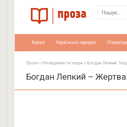
Skip
to
content
Казки
Українські народні
Літератур
Проза
>
Оповідання та твори
>
Богдан Лепкий: Тво
Богдан Лепкий – Жертва