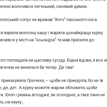
телею волочився легенький, синявий димок.
лопський сопух не вражав “його” панського носа.
Гася варила молочну кашу і жарила щонайкращу курку.
вчився у місті на “ксьондза” та мав приїхати до
сло поглядала на щасливу сусіду. Бідна вдова, а все 
агачем не мінялася би тепер. Де там!
 приказувала Грінчиха, — щоби не прикуріла, бо не їв
Де, де, де!.. А курку можете жаром обложити, щоби
и. Хлоп і ремінь вглодже, як зголодніє, а таке паня не
ть, на науку…