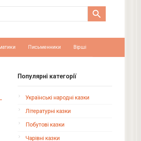
матики
Письменники
Вірші
Популярні категорії
Українські народні казки
Літературні казки
Побутові казки
Чарівні казки