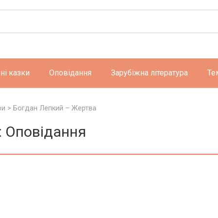
ні казки
Оповідання
Зарубіжна література
Те
ри
>
Богдан Лепкий – Жертва
: Оповідання