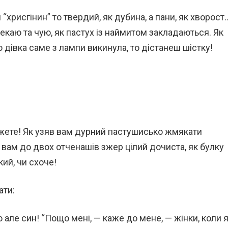
 “хрисгінин” то твердий, як дубина, а пани, як хворост
 Чекаю та чую, як пастух із наймитом закладаються. Як
що дівка саме з лампи викинула, то дістанеш шістку!
кажете! Як узяв вам дурний пастушисько жмякати
о вам до двох отченашів зжер цілий дочиста, як булку
кий, чи схоче!
ати:
о але син! “Пощо мені, — каже до мене, — жінки, коли 