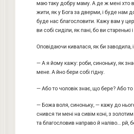
маю таку добру маму. А де ж мені хто в
жити, як у Бога за дверми, і буде нам 
буде нас благословити. Кажу вам у цер
ви собі сиділи, як пані, бо ви старенькі і
Оповідаючи кивалася, як би заводила, і
— А я йому кажу: роби, синоньку, як зн
мене. А йно бери собі гідну.
— Або то чоловік знає, що бере? Або то
— Божа воля, синоньку, — кажу до ньог
снився ти мені на сивім коні, з золоти
та благословив направо й наліво… рй, бер