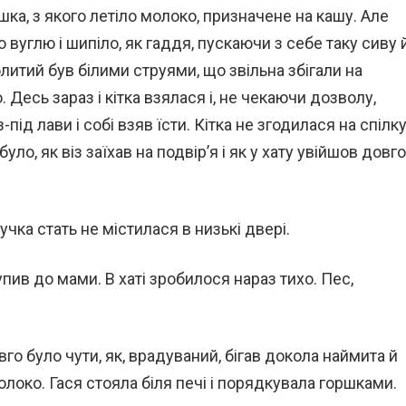
шка, з якого летіло молоко, призначене на кашу. Але
о вуглю і шипіло, як гаддя, пускаючи з себе таку сиву 
облитий був білими струями, що звільна збігали на
 Десь зараз і кітка взялася і, не чекаючи дозволу,
під лави і собі взяв їсти. Кітка не згодилася на спілку
було, як віз заїхав на подвір’я і як у хату увійшов довго
учка стать не містилася в низькі двері.
упив до мами. В хаті зробилося нараз тихо. Пес,
овго було чути, як, врадуваний, бігав докола наймита й
олоко. Гася стояла біля печі і порядкувала горшками.