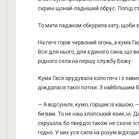
скрині щонай-ладніший обрус. Попід с
То мати ладаном обкурила хату, щоби х
На печі горів червоний огонь, а кума 
Все для нього, для єдиного сина, що ви
рідного села на першу службу Божу.
Кума Гася орудувала коло печі і з зави
діждалася такої потіхи. З найбільшим б
— А відсуньте, кумо, горщик із кашою, —
би вам. То не наш хлопський язик, ні. 
скрушіла, бо твердої також не схоче їст
годно. У них уся сила на розум відходи