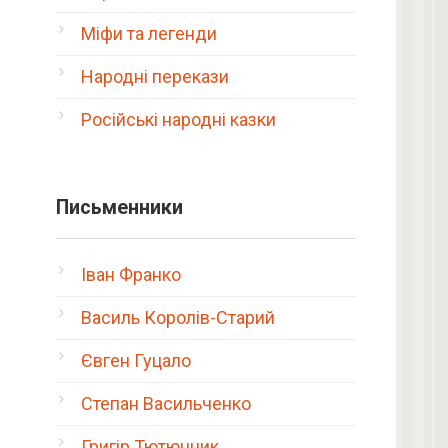
Міфи та легенди
Народні перекази
Російські народні казки
Письменники
Іван Франко
Василь Королів-Старий
м
Євген Гуцало
Степан Васильченко
Григір Тютюнник