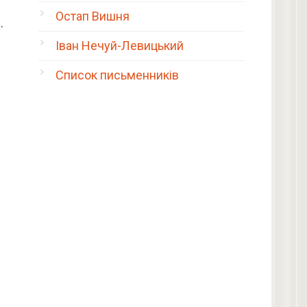
Остап Вишня
…
Іван Нечуй-Левицький
Список письменників
я