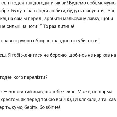
 світі годен так догодити, як ви! Будемо собі, мамуню,
добре. Будуть нас люди любити, будуть шанувати, і Бог
кві, на самім переді, зробити мальовану лавку, щоби
 не сильні на ноги!..” То раз дитина!
 правою рукою обтирала заєдно то губи, то очі.
аєш. Я тобі женитися не бороню, щоби-сь не нарікав на
 годен кого перелізти?
о. — Бог святий знає, що тебе чекає. Може, не дарма
м хрестом, як перед тобою всі ЛЮДИ клякали, а ти їхав
іть, кумо, беріть, бо збігне!