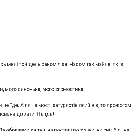
ь мені той день раком лізе. Часом так майне, як із
и, мого синонька, мого єгомостика.
чи не їде. А як на мості затуркотів який віз, то прожого
мована до хати. Не їде!
а образами квітки, на постелі подушки, як сніг білі, на