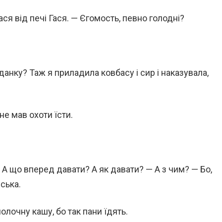
ся від печі Гася. — Єгомость, певно голодні?
іданку? Таж я приладила ковбасу і сир і наказувала,
не мав охоти їсти.
и! А що вперед давати? А як давати? — А з чим? — Бо,
нська.
олочну кашу, бо так пани їдять.