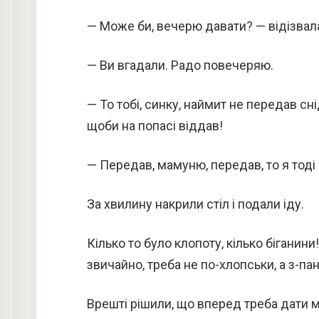
— Може би, вечерю давати? — відізвала
— Ви вгадали. Радо повечеряю.
— То тобі, синку, наймит не передав сн
щоби на попасі віддав!
— Передав, мамуню, передав, то я тоді 
За хвилину накрили стіл і подали іду.
Кілько то було клопоту, кілько біганин
звичайно, треба не по-хлопськи, а з-па
Врешті рішили, що вперед треба дати м