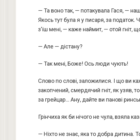
— Та воно так, — потакувала Гася, — наш
Якось тут була я у писаря, за податок.
з’їш мені, — каже наймит, — отой гніт, 
— Але — дістану?
— Так мені, Боже! Ось люди чують!
Слово по слові, заложилися. І що ви 
закопчений, смердячий гніт, як узяв, т
за грейцар… Ану, дайте ви панові ринсь
Грінчиха як би нічого не чула, взяла каз
— Ніхто не знає, яка то добра дитина. Т