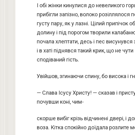
І обі жінки кинулися до невеликого гор
прибігли запізно, волоко розіллялося п
густу пару, як у лазні. Цілий припічок 
долину і під порогом творили калабаню.
почала хлептати, десь і пес висунувся з-
і в хаті піднявся такий крик, що не чути 
сподіваний гість.
Увійшов, згинаючи спину, бо висока і гн
— Слава Ісусу Христу! — сказав і прист
почувши коні, чим-
скорше вибіг крізь відчинені двері, і д
воза. Кітка спокійно доїдала розлите м