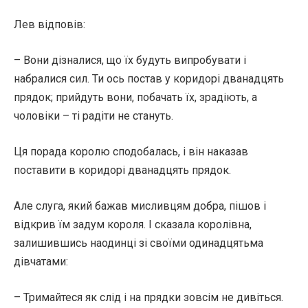
Лев відповів:
– Вони дізналися, що їх будуть випробувати і
набралися сил. Ти ось постав у коридорі дванадцять
прядок; прийдуть вони, побачать їх, зрадіють, а
чоловіки – ті радіти не стануть.
Ця порада королю сподобалась, і він наказав
поставити в коридорі дванадцять прядок.
Але слуга, який бажав мисливцям добра, пішов і
відкрив їм задум короля. І сказала королівна,
залишившись наодинці зі своїми одинадцятьма
дівчатами:
– Тримайтеся як слід і на прядки зовсім не дивіться.