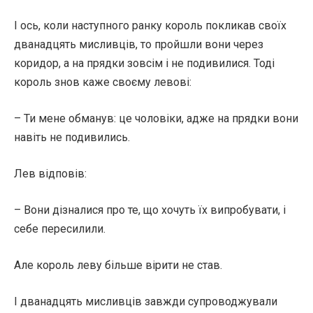
І ось, коли наступного ранку король покликав своїх
дванадцять мисливців, то пройшли вони через
коридор, а на прядки зовсім і не подивилися. Тоді
король знов каже своєму левові:
– Ти мене обманув: це чоловіки, адже на прядки вони
навіть не подивились.
Лев відповів:
– Вони дізналися про те, що хочуть їх випробувати, і
себе пересилили.
Але король леву більше вірити не став.
І дванадцять мисливців завжди супроводжували