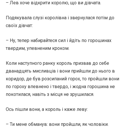
– Лев хоче відкрити королю, що ви дівчата.
Подякувала слузі королівна і звернулася потім до
своїх дівчат:
– Ну, тепер набирайтеся сил і йдіть по горошинах
твердим, упевненим кроком.
Коли наступного ранку король призвав до себе
дванадцять мисливців і вони прийшли до нього в
коридор, де був розсипаний горох, то пройшли вони
по гороху впевнено і твердо, і жодна горошина не
покотилася, навіть з місця не зрушилася.
Ось пішли вони, а король і каже леву:
– Ти мене обманув: вони пройшли, як чоловіки.