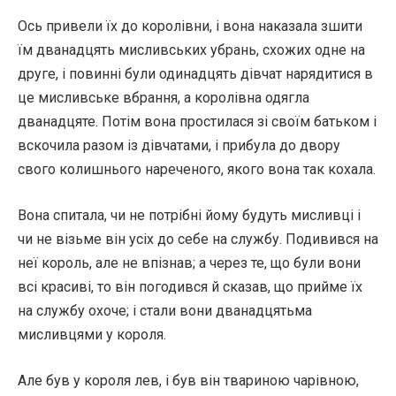
Ось привели їх до королівни, і вона наказала зшити
їм дванадцять мисливських убрань, схожих одне на
друге, і повинні були одинадцять дівчат нарядитися в
це мисливське вбрання, а королівна одягла
дванадцяте. Потім вона простилася зі своїм батьком і
вскочила разом із дівчатами, і прибула до двору
свого колишнього нареченого, якого вона так кохала.
Вона спитала, чи не потрібні йому будуть мисливці і
чи не візьме він усіх до себе на службу. Подивився на
неї король, але не впізнав; а через те, що були вони
всі красиві, то він погодився й сказав, що прийме їх
на службу охоче; і стали вони дванадцятьма
мисливцями у короля.
Але був у короля лев, і був він твариною чарівною,