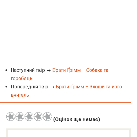
Наступний твір →
Брати Ґрімм – Собака та
горобець
Попередній твір →
Брати Ґрімм – Злодій та його
вчитель
(Оцінок ще немає)