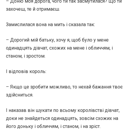
– Доню моя дорога, чого ти так засмутилася? Що ти
захочеш, те й отримаєш.
Замислилася вона на мить і сказала так:
– Дорогий мій батьку, хочу я, щоб було у мене
одинадцять дівчат, схожих на мене і обличчям, і
станом, і зростом.
І відповів король:
– Якщо це зробити можливо, то нехай бажання твоє
здійсниться.
І наказав він шукати по всьому королівстві дівчат,
доки не знайдеться одинадцять, зовсім схожих на
його доньку і обличчям, і станом, і на зріст.