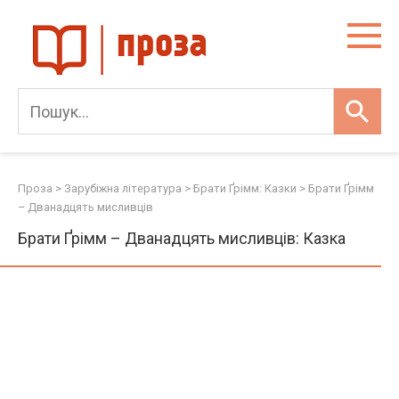
Skip
to
content
Проза
>
Зарубіжна література
>
Брати Ґрімм: Казки
>
Брати Ґрімм
– Дванадцять мисливців
Брати Ґрімм – Дванадцять мисливців: Казка