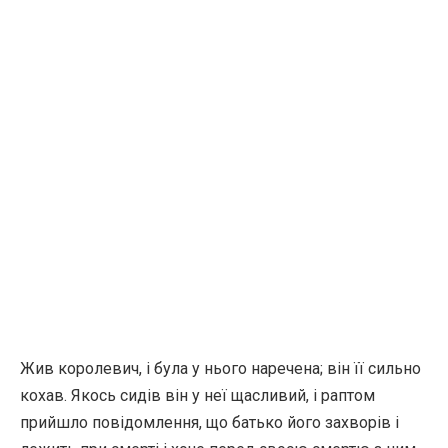
Жив королевич, і була у нього наречена; він її сильно
кохав. Якось сидів він у неї щасливий, і раптом
прийшло повідомлення, що батько його захворів і