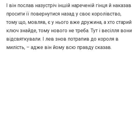
І він послав назустріч іншій нареченій гінця й наказав
просити її повернутися назад у своє королівство,
тому що, мовляв, є у нього вже дружина, а хто старий
ключ знайде, тому нового не треба. Тут і весілля вони
відсвяткували. І лев знов потрапив до короля в
милість, – адже він йому всю правду сказав.