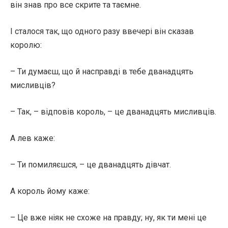
він знав про все скрите та таємне.
І сталося так, що одного разу ввечері він сказав
королю:
– Ти думаєш, що й насправді в тебе дванадцять
мисливців?
– Так, – відповів король, – це дванадцять мисливців.
А лев каже:
– Ти помиляєшся, – це дванадцять дівчат.
А король йому каже:
– Це вже ніяк не схоже на правду; ну, як ти мені це