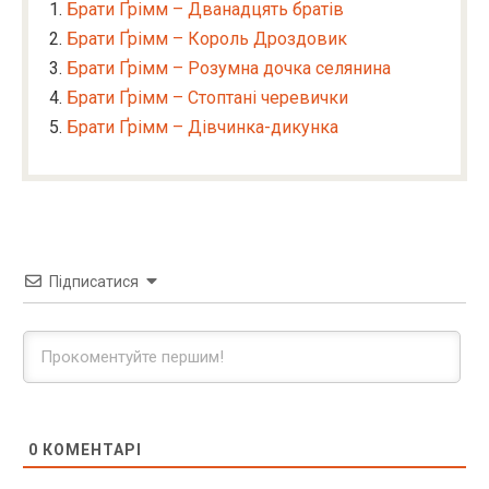
Брати Ґрімм – Дванадцять братів
Брати Ґрімм – Король Дроздовик
Брати Ґрімм – Розумна дочка селянина
Брати Ґрімм – Стоптані черевички
Брати Ґрімм – Дівчинка-дикунка
Підписатися
0
КОМЕНТАРІ