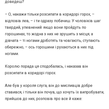
доведеш?
– О, накажи тільки розсипати в коридорі горох, –
відповів лев, – і ти одразу побачиш. У чоловіків шаг
твердий, упевнений: якщо вони пройдуть по
горошинах, то жодна з них не зрушить з місця; а
дівчата – ті ногами дріботять та човгають, ступають
обережно, – ось горошини і рухаються в них під
ногами.
Королю порада ця сподобалась, і наказав він
розсипати в коридорі горох.
Але був у короля слуга, він до мисливців добре
ставився, і тільки він почув, що хочуть їх випробувати,
прийшов до них, розповів про все й каже: