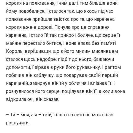
короля на полювання, і чим далі, тим більше вони
йому подобалися. І сталося так, що якось під час
полювання прийшла звістка про те, що наречена
короля вже в дорозі. Почула про це справжня
наречена, і стало їй так прикро і боляче, що серце її
майже перестало битися, і вона впала без пам’яті.
Король, вирішивши, що з його милим мисливцем
сталося щось недобре, підбіг до нього, бажаючи
допомогти, ї зірвав з руки його рукавичку. І раптом
побачив він каблучку, що подарував своїй першій
нареченій, зазирнув він їй у обличчя і впізнав її. І
розчулилося його серце, поцілував він її, а коли вона
відкрила очі, він сказав:
– Ти – моя, а я – твій, і ніхто на світі не може нас
розлучити.