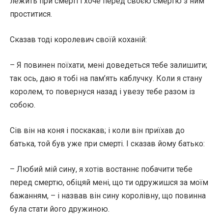
лежить при смерті і хоче перед своєю смертю з ним
проститися.
Сказав тоді королевич своїй коханій:
– Я повинен поїхати, мені доведеться тебе залишити;
так ось, даю я тобі на пам’ять каблучку. Коли я стану
королем, то повернуся назад і увезу тебе разом із
собою.
Сів він на коня і поскакав; і коли він приїхав до
батька, той був уже при смерті. І сказав йому батько:
– Любий мій сину, я хотів востаннє побачити тебе
перед смертю, обіцяй мені, що ти одружишся за моїм
бажанням, – і назвав він сину королівну, що повинна
була стати його дружиною.