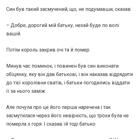
Син був такий засмучений, що, не подумавши, сказав:
– Добре, дорогий мій батьку, нехай буде по волі
вашій.
Потім король закрив очі та й помер.
Минув час поминок, і повинен був син виконати
обіцянку, яку він дав батькові, і він наказав відрядити
до тієї королівни сватів, і батьки погодились віддати
її за нього заміж.
Але почула про це його перша наречена і так
засмутилася через його невірність, що трохи була не
померла з горя. І сказав їй тоді батько: