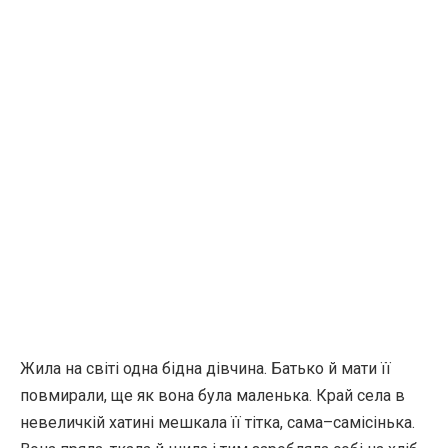
Жила на світі одна бідна дівчина. Батько й мати її
повмирали, ще як вона була маленька. Край села в
невеличкій хатині мешкала її тітка, сама–самісінька.