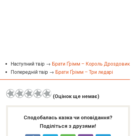
Наступний твір →
Брати Ґрімм – Король Дроздовик
Попередній твір →
Брати Ґрімм – Три ледарі
(Оцінок ще немає)
Сподобалась казка чи оповідання?
Поділіться з друзями!