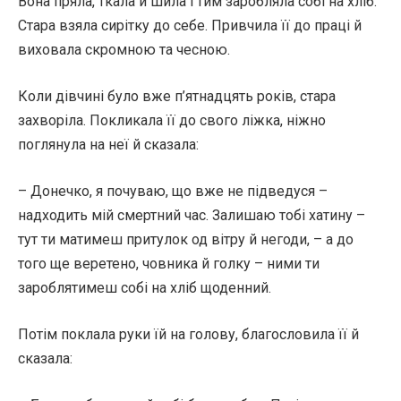
Вона пряла, ткала й шила і тим заробляла собі на хліб.
Стара взяла сирітку до себе. Привчила її до праці й
виховала скромною та чесною.
Коли дівчині було вже п’ятнадцять років, стара
захворіла. Покликала її до свого ліжка, ніжно
поглянула на неї й сказала:
– Донечко, я почуваю, що вже не підведуся –
надходить мій смертний час. Залишаю тобі хатину –
тут ти матимеш притулок од вітру й негоди, – а до
того ще веретено, човника й голку – ними ти
зароблятимеш собі на хліб щоденний.
Потім поклала руки їй на голову, благословила її й
сказала: