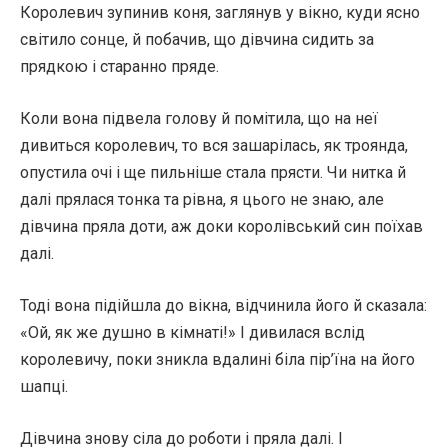
Королевич зупинив коня, заглянув у вікно, куди ясно
світило сонце, й побачив, що дівчина сидить за
прядкою і старанно пряде.
Коли вона підвела голову й помітила, що на неї
дивиться королевич, то вся зашарілась, як троянда,
опустила очі і ще пильніше стала прясти. Чи нитка й
далі прялася тонка та рівна, я цього не знаю, але
дівчина пряла доти, аж доки королівський син поїхав
далі.
Тоді вона підійшла до вікна, відчинила його й сказала:
«Ой, як же душно в кімнаті!» І дивилася вслід
королевичу, поки зникла вдалині біла пір’їна на його
шапці.
Дівчина знову сіла до роботи і пряла далі. І