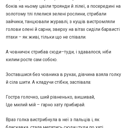
боків на ньому цвіли троянди й лілеї, а посередині на
золотому тлі плелися зелені рослини, стрибали
зайчики, танцювали журавлі, з кущів вистромляли
голови олені й сарни, зверху на вітах сиділи барвисті
птахи – як живі, тільки що не співали.
А човничок стрибав сюди–туди, і здавалося, ніби
килим росте сам собою.
Зоставшися без човника в руках, дівчина взяла голку
й сіла шити. А кладучи стібки, заспівала:
Гостра голочко, ший рівненько, вишивай,
Іде милий мій – гарно хату прибирай.
Враз голка вистрибнула в неї з пальців і, як
блискавка, стала метатись сюди–туди по хаті.