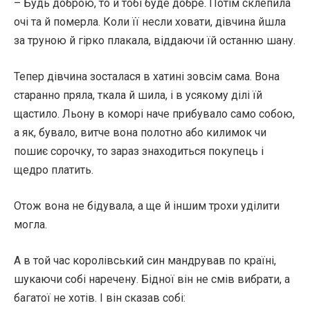
– Будь доброю, то й тобі буде добре. Потім склепила
очі та й померла. Коли її несли ховати, дівчина йшла
за труною й гірко плакала, віддаючи їй останню шану.
Тепер дівчина зосталася в хатині зовсім сама. Вона
старанно пряла, ткала й шила, і в усякому ділі їй
щастило. Льону в коморі наче прибувало само собою,
а як, бувало, витче вона полотно або килимок чи
пошиє сорочку, то зараз знаходиться покупець і
щедро платить.
Отож вона не бідувала, а ще й іншим трохи уділити
могла.
А в той час королівський син мандрував по країні,
шукаючи собі наречену. Бідної він не смів вибрати, а
багатої не хотів. І він сказав собі: