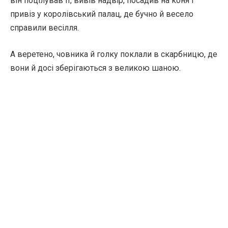
він поцілував її, вивів надвір, посадив на коня і
привіз у королівський палац, де бучно й весело
справили весілля.
А веретено, човника й голку поклали в скарбницю, де
вони й досі зберігаються з великою шаною.