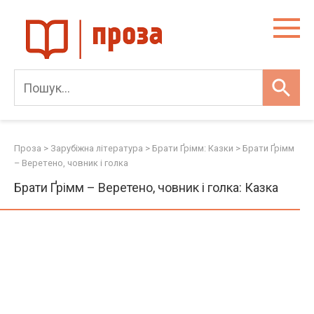
Skip
to
content
Проза
>
Зарубіжна література
>
Брати Ґрімм: Казки
>
Брати Ґрімм
– Веретено, човник і голка
Брати Ґрімм – Веретено, човник і голка: Казка