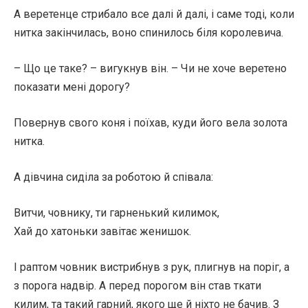
А веретенце стрибало все далі й далі, і саме тоді, коли
нитка закінчилась, воно спинилось біля королевича.
– Що це таке? – вигукнув він. – Чи не хоче веретено
показати мені дорогу?
Повернув свого коня і поїхав, куди його вела золота
нитка.
А дівчина сиділа за роботою й співала:
Витчи, човнику, ти гарненький килимок,
Хай до хатоньки завітає женишок.
І раптом човник вистрибнув з рук, плигнув на поріг, а
з порога надвір. А перед порогом він став ткати
килим, та такий гарний, якого ще й ніхто не бачив. З