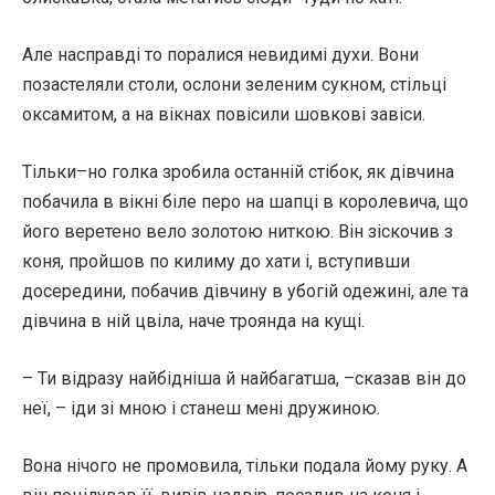
Але насправді то поралися невидимі духи. Вони
позастеляли столи, ослони зеленим сукном, стільці
оксамитом, а на вікнах повісили шовкові завіси.
Тільки–но голка зробила останній стібок, як дівчина
побачила в вікні біле перо на шапці в королевича, що
його веретено вело золотою ниткою. Він зіскочив з
коня, пройшов по килиму до хати і, вступивши
досередини, побачив дівчину в убогій одежині, але та
дівчина в ній цвіла, наче троянда на кущі.
– Ти відразу найбідніша й найбагатша, –сказав він до
неї, – іди зі мною і станеш мені дружиною.
Вона нічого не промовила, тільки подала йому руку. А