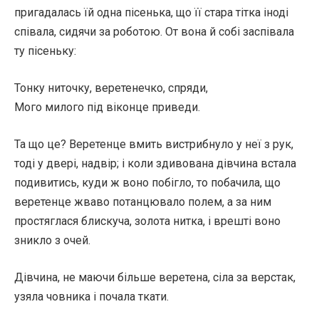
пригадалась їй одна пісенька, що її стара тітка іноді
співала, сидячи за роботою. От вона й собі заспівала
ту пісеньку:
Тонку ниточку, веретенечко, спряди,
Мого милого під віконце приведи.
Та що це? Веретенце вмить вистрибнуло у неї з рук,
тоді у двері, надвір; і коли здивована дівчина встала
подивитись, куди ж воно побігло, то побачила, що
веретенце жваво потанцювало полем, а за ним
простяглася блискуча, золота нитка, і врешті воно
зникло з очей.
Дівчина, не маючи більше веретена, сіла за верстак,
узяла човника і почала ткати.