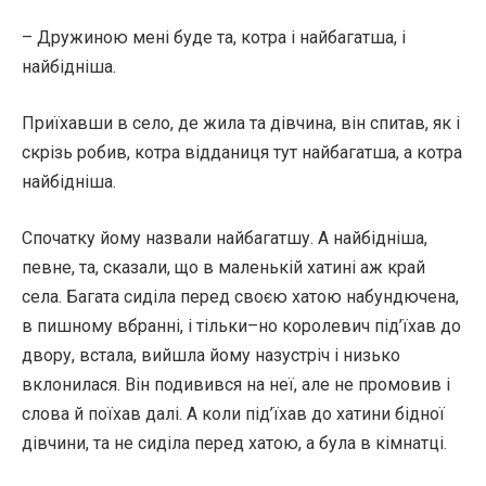
– Дружиною мені буде та, котра і найбагатша, і
найбідніша.
Приїхавши в село, де жила та дівчина, він спитав, як і
скрізь робив, котра відданиця тут найбагатша, а котра
найбідніша.
Спочатку йому назвали найбагатшу. А найбідніша,
певне, та, сказали, що в маленькій хатині аж край
села. Багата сиділа перед своєю хатою набундючена,
в пишному вбранні, і тільки–но королевич під’їхав до
двору, встала, вийшла йому назустріч і низько
вклонилася. Він подивився на неї, але не промовив і
слова й поїхав далі. А коли під’їхав до хатини бідної
дівчини, та не сиділа перед хатою, а була в кімнатці.