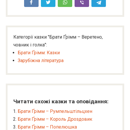
Категорії казки "Брати Ґрімм – Веретено,
човник і голка":
Брати Ґрімм: Казки
Зарубіжна література
Читати схожі казки та оповідання:
Брати Ґрімм – Румпельштільцхен
Брати Ґрімм – Король Дроздовик
Брати Ґрімм – Попелюшка