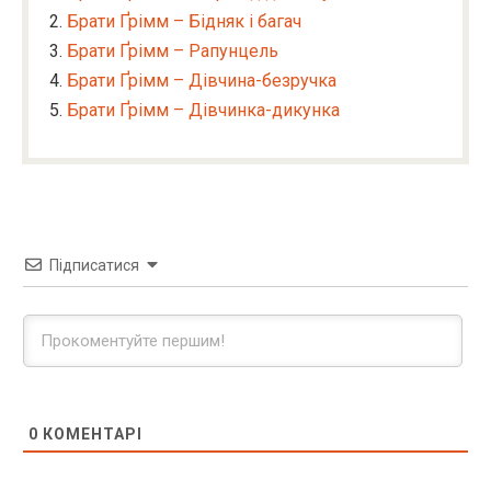
Брати Ґрімм – Бідняк і багач
Брати Ґрімм – Рапунцель
Брати Ґрімм – Дівчина-безручка
Брати Ґрімм – Дівчинка-дикунка
Підписатися
0
КОМЕНТАРІ