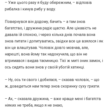
– Уже цього разу я буду обережним, – відповів
рибалка і кинув рибу у воду.
Повернувся він додому, бачить – а там знов
багатство, і дружина радіє щастю. Але цікавість не
давала їй спокою, і через кілька днів почала вона
знов питати і допитуватись, звідки все це взялося і як
він це влаштував. Чоловік довго мовчав, але,
нарешті, вона йому так надокучила, що він не
втримався і видав таємницю. Тієї ж миті зник замок, і
ось сидять вони знов у своїй убогій хатинці.
– Ну, ось ти свого і добилася, – сказав чоловік, – що
ж, доведеться нам тепер знов скоринку суху гризти.
– Ах, – сказала дружина, – вже краще мені і багатств
ніяких не треба, якщо я не знаю,