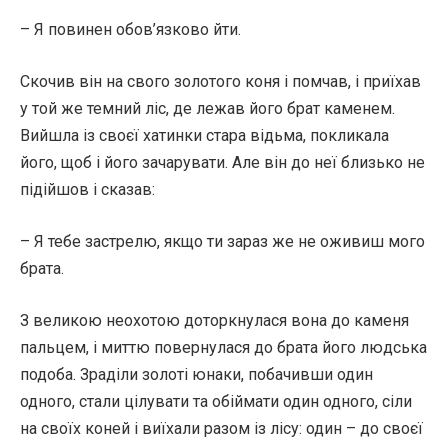
– Я повинен обов’язково йти.
Скочив він на свого золотого коня і помчав, і приїхав
у той же темний ліс, де лежав його брат каменем.
Вийшла із своєї хатинки стара відьма, покликала
його, щоб і його зачарувати. Але він до неї близько не
підійшов і сказав:
– Я тебе застрелю, якщо ти зараз же не оживиш мого
брата.
З великою неохотою доторкнулася вона до каменя
пальцем, і миттю повернулася до брата його людська
подоба. Зраділи золоті юнаки, побачивши один
одного, стали цілувати та обіймати один одного, сіли
на своїх коней і виїхали разом із лісу: один – до своєї