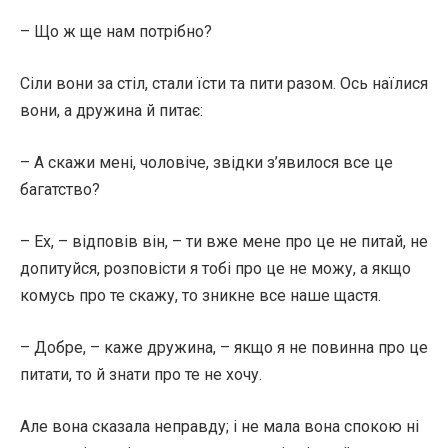
– Що ж ще нам потрібно?
Сіли вони за стіл, стали їсти та пити разом. Ось наїлися
вони, а дружина й питає:
– А скажи мені, чоловіче, звідки з’явилося все це
багатство?
– Ех, – відповів він, – ти вже мене про це не питай, не
допитуйся, розповісти я тобі про це не можу, а якщо
комусь про те скажу, то зникне все наше щастя.
– Добре, – каже дружина, – якщо я не повинна про це
питати, то й знати про те не хочу.
Але вона сказала неправду; і не мала вона спокою ні