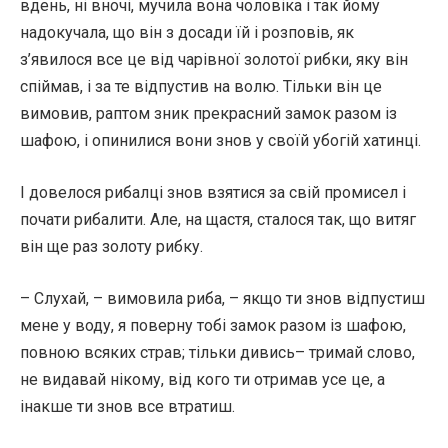
вдень, ні вночі, мучила вона чоловіка і так йому
надокучала, що він з досади їй і розповів, як
з’явилося все це від чарівної золотої рибки, яку він
спіймав, і за те відпустив на волю. Тільки він це
вимовив, раптом зник прекрасний замок разом із
шафою, і опинилися вони знов у своїй убогій хатинці.
І довелося рибалці знов взятися за свій промисел і
почати рибалити. Але, на щастя, сталося так, що витяг
він ще раз золоту рибку.
– Слухай, – вимовила риба, – якщо ти знов відпустиш
мене у воду, я поверну тобі замок разом із шафою,
повною всяких страв; тільки дивись– тримай слово,
не видавай нікому, від кого ти отримав усе це, а
інакше ти знов все втратиш.