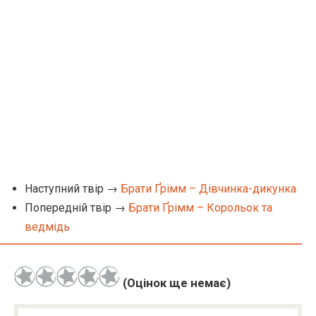
Наступний твір →
Брати Ґрімм – Дівчинка-дикунка
Попередній твір →
Брати Ґрімм – Корольок та
ведмідь
(Оцінок ще немає)