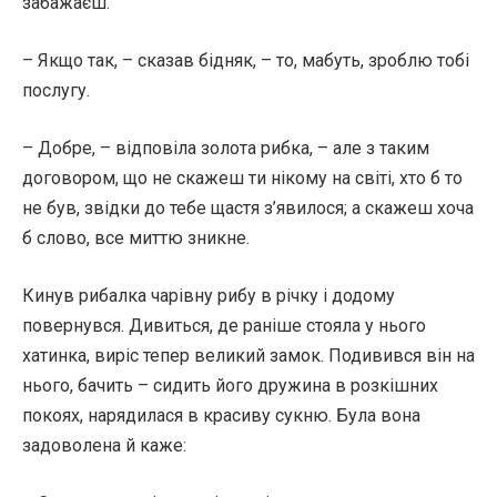
забажаєш.
– Якщо так, – сказав бідняк, – то, мабуть, зроблю тобі
послугу.
– Добре, – відповіла золота рибка, – але з таким
договором, що не скажеш ти нікому на світі, хто б то
не був, звідки до тебе щастя з’явилося; а скажеш хоча
б слово, все миттю зникне.
Кинув рибалка чарівну рибу в річку і додому
повернувся. Дивиться, де раніше стояла у нього
хатинка, виріс тепер великий замок. Подивився він на
нього, бачить – сидить його дружина в розкішних
покоях, нарядилася в красиву сукню. Була вона
задоволена й каже: