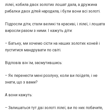
лілеї, кобила двох золотих лошат дала, а дружина
рибалки двох дітей народила, і були вони всі золоті.
Підросли діти, стали великі та красиві, і лілеї, і лошата
виросли разом з ними. І кажуть діти:
– Батьку, ми хочемо сісти на наших золотих коней і
пуститися мандрувати по світі.
Відповів він їм, засмутившись:
– Як перенести мені розлуку, коли ви поїдете, і не
знати, що з вами?
А вони кажуть:
– Залишаться тут дві золоті лілеї; ви по них побачите,