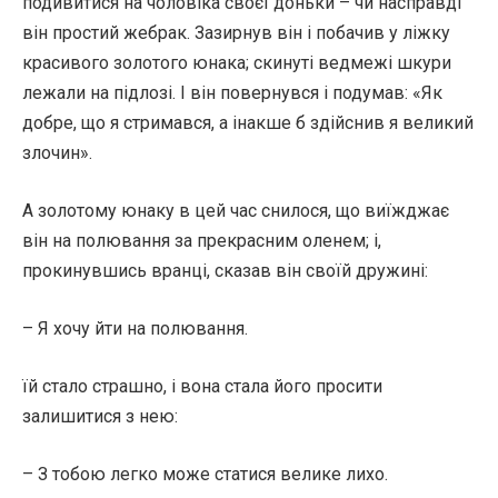
подивитися на чоловіка своєї доньки – чи насправді
він простий жебрак. Зазирнув він і побачив у ліжку
красивого золотого юнака; скинуті ведмежі шкури
лежали на підлозі. І він повернувся і подумав: «Як
добре, що я стримався, а інакше б здійснив я великий
злочин».
А золотому юнаку в цей час снилося, що виїжджає
він на полювання за прекрасним оленем; і,
прокинувшись вранці, сказав він своїй дружині:
– Я хочу йти на полювання.
їй стало страшно, і вона стала його просити
залишитися з нею:
– З тобою легко може статися велике лихо.