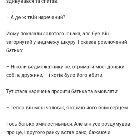
здивувався та спитав:
– А де ж твій наречений?
Йому показали золотого юнака, але був він
загорнутий у ведмежу шкуру. І сказав розлючений
батько:
– Ніколи ведмежатнику не. отримати моєї доньки
собі в дружини, – і хотів було його вбити.
Тут стала наречена просити батька та вмовляти:
– Тепер він мені чоловік, я кохаю його всім серцем.
І ось батько змилостивився. Але він усе роздумував
про це, і другого ранку встав рано, бажаючи