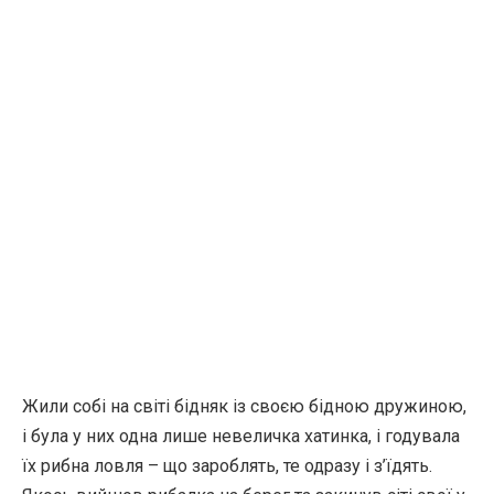
Жили собі на світі бідняк із своєю бідною дружиною,
і була у них одна лише невеличка хатинка, і годувала
їх рибна ловля – що зароблять, те одразу і з’їдять.