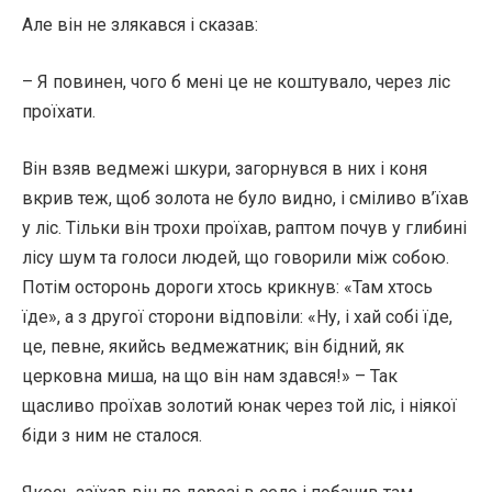
Але він не злякався і сказав:
– Я повинен, чого б мені це не коштувало, через ліс
проїхати.
Він взяв ведмежі шкури, загорнувся в них і коня
вкрив теж, щоб золота не було видно, і сміливо в’їхав
у ліс. Тільки він трохи проїхав, раптом почув у глибині
лісу шум та голоси людей, що говорили між собою.
Потім осторонь дороги хтось крикнув: «Там хтось
їде», а з другої сторони відповіли: «Ну, і хай собі їде,
це, певне, якийсь ведмежатник; він бідний, як
церковна миша, на що він нам здався!» – Так
щасливо проїхав золотий юнак через той ліс, і ніякої
біди з ним не сталося.