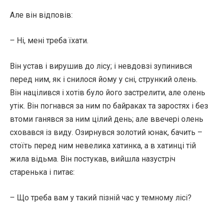
Але він відповів:
– Ні, мені треба їхати.
Він устав і вирушив до лісу; і невдовзі зупинився
перед ним, як і снилося йому у сні, стрункий олень.
Він націлився і хотів було його застрелити, але олень
утік. Він погнався за ним по байраках та заростях і без
втоми ганявся за ним цілий день; але ввечері олень
сховався із виду. Озирнувся золотий юнак, бачить –
стоїть перед ним невелика хатинка, а в хатинці тій
жила відьма. Він постукав, вийшла назустріч
старенька і питає:
– Що треба вам у такий пізній час у темному лісі?