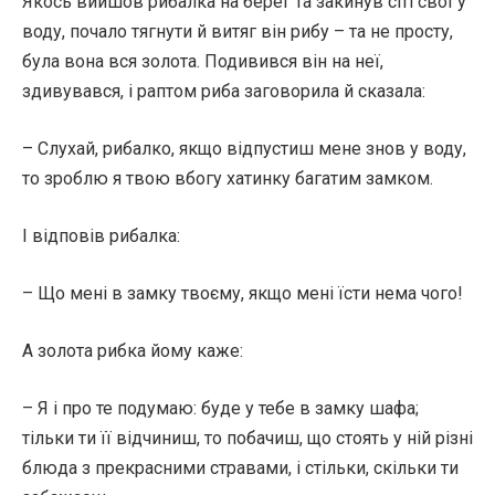
Якось вийшов рибалка на берег та закинув сіті свої у
воду, почало тягнути й витяг він рибу – та не просту,
була вона вся золота. Подивився він на неї,
здивувався, і раптом риба заговорила й сказала:
– Слухай, рибалко, якщо відпустиш мене знов у воду,
то зроблю я твою вбогу хатинку багатим замком.
І відповів рибалка:
– Що мені в замку твоєму, якщо мені їсти нема чого!
А золота рибка йому каже:
– Я і про те подумаю: буде у тебе в замку шафа;
тільки ти її відчиниш, то побачиш, що стоять у ній різні
блюда з прекрасними стравами, і стільки, скільки ти