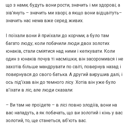
що з нами; будуть вони рости, значить і ми здорові; а
зів’януть – значить ми хворі; а якщо вони відцвітуть–
значить нас нема вже серед живих.
І поїхали вони й приїхали до корчми; а було там
багато люду; коли побачили люди двох золотих
юнаків, стали сміятися над ними і кепкувати. Коли
один з юнаків почув ті насмішки, він засоромився і не
захотів більше мандрувати по світі, повернув назад і
повернувся до свого батька. А другий вирушив далі, і
ось під’їхав він до темного лісу. Хотів він уже було
в’їхати в ліс, але люди сказали:
– Ви там не проїдете – в лісі повно злодіїв, вони на
вас нападуть, а як побачать, що ви золотий і кінь у вас
золотий, то, ще станеться, вб’ють вас.