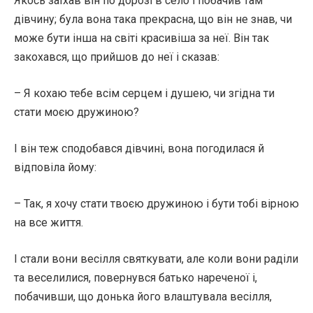
Якось заїхав він по дорозі в село і побачив там
дівчину; була вона така прекрасна, що він не знав, чи
може бути інша на світі красивіша за неї. Він так
закохався, що прийшов до неї і сказав:
– Я кохаю тебе всім серцем і душею, чи згідна ти
стати моєю дружиною?
І він теж сподобався дівчині, вона погодилася й
відповіла йому:
– Так, я хочу стати твоєю дружиною і бути тобі вірною
на все життя.
І стали вони весілля святкувати, але коли вони раділи
та веселилися, повернувся батько нареченої і,
побачивши, що донька його влаштувала весілля,