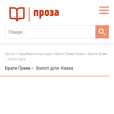
Skip
to
content
Проза
>
Зарубіжна література
>
Брати Ґрімм: Казки
>
Брати Ґрімм
– Золоті діти
Брати Ґрімм – Золоті діти: Казка