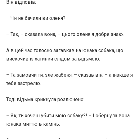
Він відповів:
– Чи не бачили ви оленя?
– Так, – сказала вона, – цього оленя я добре знаю.
А в цей час голосно загавкав на юнака собака, що
вискочив із хатинки слідом за відьмою.
– Та замовчи ти, зле жабеня, – сказав він, – а інакше я
тебе застрелю.
Тоді відьма крикнула розлючено:
– Як, ти хочеш убити мою собаку?! – І обернула вона
юнака миттю в камінь.