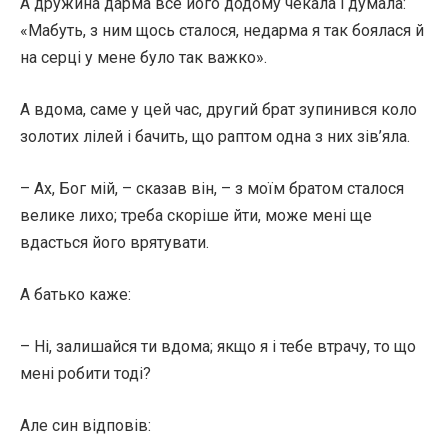
А дружина дарма все його додому чекала і думала:
«Мабуть, з ним щось сталося, недарма я так боялася й
на серці у мене було так важко».
А вдома, саме у цей час, другий брат зупинився коло
золотих лілей і бачить, що раптом одна з них зів’яла.
– Ах, Бог мій, – сказав він, – з моїм братом сталося
велике лихо; треба скоріше йти, може мені ще
вдасться його врятувати.
А батько каже:
– Ні, залишайся ти вдома; якщо я і тебе втрачу, то що
мені робити тоді?
Але син відповів: