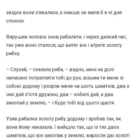
звідки вони з’явилися, а інакше не мала б я ні дня
спокою.
Вирушив чоловік знов рибалити, і через деякий час,
так уже воно сталося, що витяг він і втретє золоту
рибку.
– Слухай, – сказала риба, – видно, мені на долі
написано потрапляти тобі до рук; візьми ти мене із
собою додому і розріж мене на шість шматків; два з
них дай з’їсти дружині, два – кобилі дай, а два
закопай у землю, – і буде тобі від цього щастя.
Узяв рибалка золоту рибу додому і зробив так, як
вона йому наказала. І вийшло так, що із тих двох
шматків, що він закопав у землю, виросли дві золоті