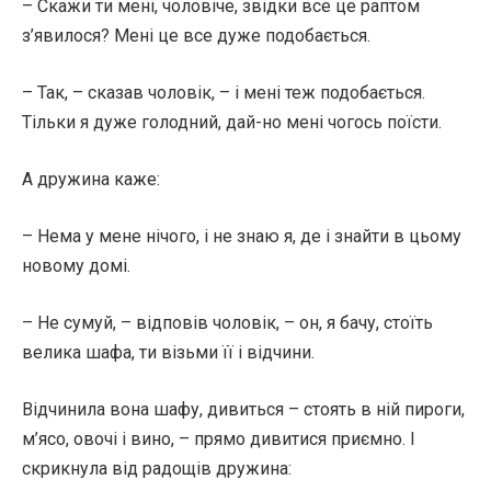
– Скажи ти мені, чоловіче, звідки все це раптом
з’явилося? Мені це все дуже подобається.
– Так, – сказав чоловік, – і мені теж подобається.
Тільки я дуже голодний, дай-но мені чогось поїсти.
А дружина каже:
– Нема у мене нічого, і не знаю я, де і знайти в цьому
новому домі.
– Не сумуй, – відповів чоловік, – он, я бачу, стоїть
велика шафа, ти візьми її і відчини.
Відчинила вона шафу, дивиться – стоять в ній пироги,
м’ясо, овочі і вино, – прямо дивитися приємно. І
скрикнула від радощів дружина: