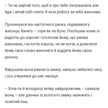
– Ти не вартий того, щоб я про тебе піклувалася; але
йди і лягай собі спати. Я всю роботу за тебе виконаю.
Прокинувся він наступного ранку, подивився у
віконце, бачить – гори як не було. Поспішив юнак із
радістю до короля і оголосив йому, що умова
виконана; і чи хотів король, чи не хотів, а довелося
йому своє слово виконати й віддати йому свою
доньку.
Вирушили вони разом із замку; минуло небагато часу,
і ось з’явилася до них лисиця.
– Хоча ти й володієш тепер найдорожчим, – сказала
вона, – але дівчині із золотого замку належить і
золотий кінь.