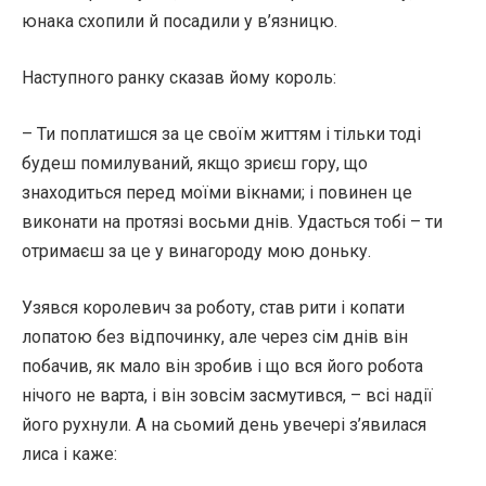
юнака схопили й посадили у в’язницю.
Наступного ранку сказав йому король:
– Ти поплатишся за це своїм життям і тільки тоді
будеш помилуваний, якщо зриєш гору, що
знаходиться перед моїми вікнами; і повинен це
виконати на протязі восьми днів. Удасться тобі – ти
отримаєш за це у винагороду мою доньку.
Узявся королевич за роботу, став рити і копати
лопатою без відпочинку, але через сім днів він
побачив, як мало він зробив і що вся його робота
нічого не варта, і він зовсім засмутився, – всі надії
його рухнули. А на сьомий день увечері з’явилася
лиса і каже: