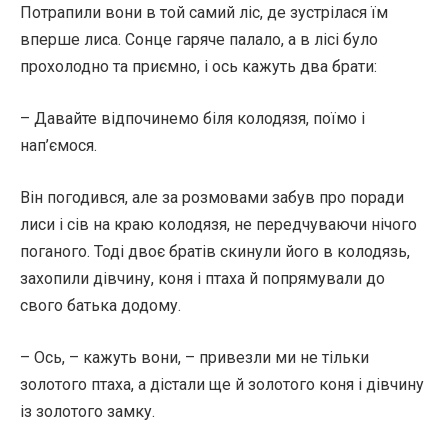
Потрапили вони в той самий ліс, де зустрілася їм
вперше лиса. Сонце гаряче палало, а в лісі було
прохолодно та приємно, і ось кажуть два брати:
– Давайте відпочинемо біля колодязя, поїмо і
нап’ємося.
Він погодився, але за розмовами забув про поради
лиси і сів на краю колодязя, не передчуваючи нічого
поганого. Тоді двоє братів скинули його в колодязь,
захопили дівчину, коня і птаха й попрямували до
свого батька додому.
– Ось, – кажуть вони, – привезли ми не тільки
золотого птаха, а дістали ще й золотого коня і дівчину
із золотого замку.