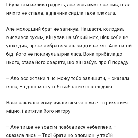
І була там велика радість, але кінь нічого не пив, птах
нічого не співав, а дівчина сиділа і все плакала.
Але молодший брат не загинув. На щастя, колодязь
виявився сухим, він упав на м’який мох, ніяк себе не
ушкодив; проте вибратися він звідти не міг. Але і в тій
біді його не покинула вірна лиса. Вона прибігла до
нього, стала його сварити, що він забув про її пораду.
– Але все ж таки я не можу тебе залишити, – сказала
вона, – і допоможу тобі вибратися з колодязя.
Вона наказала йому вчепитися за її хвіст і триматися
міцно, і витягла його нагору.
– Але ти ще не зовсім позбавився небезпеки, –
сказала лиса. – Твої брати не впевнені у твоїй