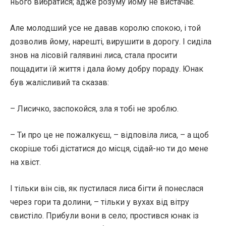
нього вибратися; адже розуму йому не вистачає.
Але молодший усе не давав королю спокою, і той
дозволив йому, нарешті, вирушити в дорогу. І сиділа
знов на лісовій галявині лиса, стала просити
пощадити їй життя і дала йому добру пораду. Юнак
був жалісливий та сказав:
– Лисичко, заспокойся, зла я тобі не зроблю.
– Ти про це не пожалкуєш, – відповіла лиса, – а щоб
скоріше тобі дістатися до місця, сідай-но ти до мене
на хвіст.
І тільки він сів, як пустилася лиса бігти й понеслася
через гори та долини, – тільки у вухах від вітру
свистіло. Прибули вони в село; простився юнак із