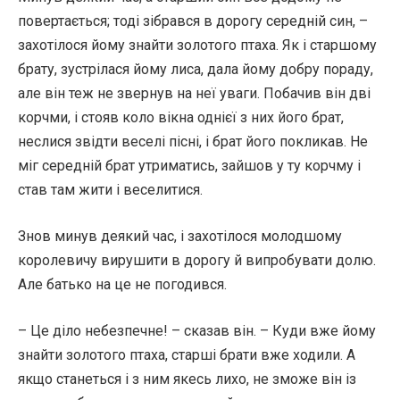
повертається; тоді зібрався в дорогу середній син, –
захотілося йому знайти золотого птаха. Як і старшому
брату, зустрілася йому лиса, дала йому добру пораду,
але він теж не звернув на неї уваги. Побачив він дві
корчми, і стояв коло вікна однієї з них його брат,
неслися звідти веселі пісні, і брат його покликав. Не
міг середній брат утриматись, зайшов у ту корчму і
став там жити і веселитися.
Знов минув деякий час, і захотілося молодшому
королевичу вирушити в дорогу й випробувати долю.
Але батько на це не погодився.
– Це діло небезпечне! – сказав він. – Куди вже йому
знайти золотого птаха, старші брати вже ходили. А
якщо станеться і з ним якесь лихо, не зможе він із