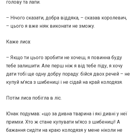
голову та лапи.
– Нічого сказати, добра віддяка, – сказав королевич,
– цього я вже ніяк виконати не зможу.
Каже лиса:
– Якщо ти цього зробити не хочеш, я повинна буду
тебе залишити. Але перш ніж я від тебе піду, я хочу
дати тобі ще одну добру пораду: бійся двох речей – не
купуй м’яса з шибениці і не сідай на край колодязя.
Потім лиса побігла в ліс.
Юнак подумав: «що за дивна тварина і які дивні у неї
примхи. Хто ж стане купувати м’ясо з шибениці! А
бажання сидіти на краю колодязя у мене ніколи не