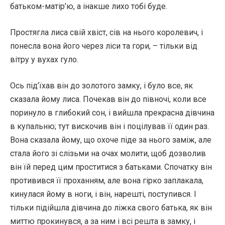
батьком-матір’ю, а інакше лихо тобі буде.
Простягла лиса свій хвіст, сів на нього королевич, і
понесла вона його через ліси та гори, – тільки від
вітру у вухах гуло.
Ось під’їхав він до золотого замку, і було все, як
сказала йому лиса. Почекав він до півночі, коли все
поринуло в глибокий сон, і вийшла прекрасна дівчина
в купальню; тут вискочив він і поцілував її один раз.
Вона сказала йому, що охоче піде за нього заміж, але
стала його зі слізьми на очах молити, щоб дозволив
він їй перед цим проститися з батьками. Спочатку він
противився її проханням, але вона гірко заплакала,
кинулася йому в ноги, і він, нарешті, поступився. І
тільки підійшла дівчина до ліжка свого батька, як він
миттю прокинувся, а за ним і всі решта в замку, і