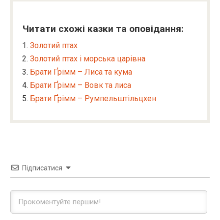
Читати схожі казки та оповідання:
Золотий птах
Золотий птах і морська царівна
Брати Ґрімм – Лиса та кума
Брати Ґрімм – Вовк та лиса
Брати Ґрімм – Румпельштільцхен
Підписатися