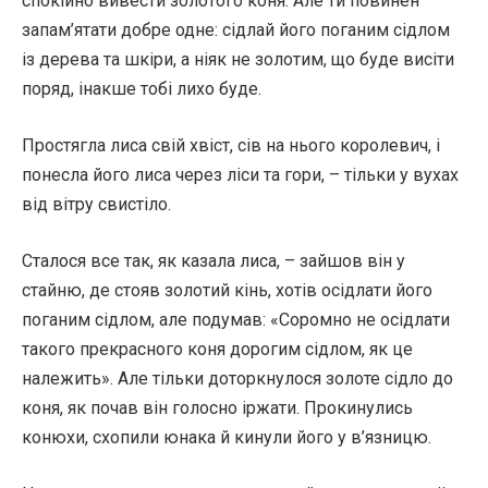
спокійно вивести золотого коня. Але ти повинен
запам’ятати добре одне: сідлай його поганим сідлом
із дерева та шкіри, а ніяк не золотим, що буде висіти
поряд, інакше тобі лихо буде.
Простягла лиса свій хвіст, сів на нього королевич, і
понесла його лиса через ліси та гори, – тільки у вухах
від вітру свистіло.
Сталося все так, як казала лиса, – зайшов він у
стайню, де стояв золотий кінь, хотів осідлати його
поганим сідлом, але подумав: «Соромно не осідлати
такого прекрасного коня дорогим сідлом, як це
належить». Але тільки доторкнулося золоте сідло до
коня, як почав він голосно іржати. Прокинулись
конюхи, схопили юнака й кинули його у в’язницю.