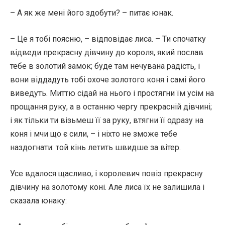
– А як же мені його здобути? – питає юнак.
– Це я тобі поясню, – відповідає лиса. – Ти спочатку
відведи прекрасну дівчину до короля, який послав
тебе в золотий замок; буде там нечувана радість, і
вони віддадуть тобі охоче золотого коня і самі його
виведуть. Миттю сідай на нього і простягни їм усім на
прощання руку, а в останню чергу прекрасній дівчині;
і як тільки ти візьмеш її за руку, втягни її одразу на
коня і мчи що є сили, – і ніхто не зможе тебе
наздогнати: той кінь летить швидше за вітер.
Усе вдалося щасливо, і королевич повіз прекрасну
дівчину на золотому коні. Але лиса їх не залишила і
сказала юнаку: