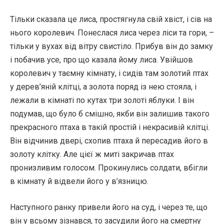
Тільки сказала це лиса, простягнула свій хвіст, і сів на
нього королевич. Понеслася лиса через ліси та гори, –
тільки у вухах від вітру свистіло. Прибув він до замку
і побачив усе, про що казала йому лиса. Увійшов
королевич у таємну кімнату, і сидів там золотий птах
у дерев’яній клітці, а золота поряд із нею стояла, і
лежали в кімнаті по кутах три золоті яблуки. І він
подумав, що було б смішно, якби він залишив такого
прекрасного птаха в такій простій і некрасивій клітці.
Він відчинив двері, схопив птаха й пересадив його в
золоту клітку. Але цієї ж миті закричав птах
пронизливим голосом. Прокинулись солдати, вбігли
в кімнату й відвели його у в’язницю.
Наступного ранку привели його на суд, і через те, що
він у всьому зізнався, то засудили його на смертну