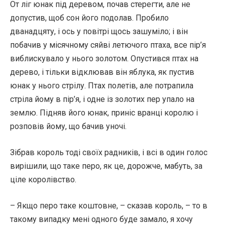
От ліг юнак під деревом, почав стерегти, але не
допустив, щоб сон його подолав. Пробило
дванадцяту, і ось у повітрі щось зашуміло; і він
побачив у місячному сяйві летючого птаха, все пір’я
виблискувало у нього золотом. Опустився птах на
дерево, і тільки відклював він яблука, як пустив
юнак у нього стрілу. Птах полетів, але потрапила
стріла йому в пір’я, і одне із золотих пер упало на
землю. Підняв його юнак, приніс вранці королю і
розповів йому, що бачив уночі.
Зібрав король тоді своїх радників, і всі в один голос
вирішили, що таке перо, як це, дорожче, мабуть, за
ціле королівство.
– Якщо перо таке коштовне, – сказав король, – то в
такому випадку мені одного буде замало, я хочу