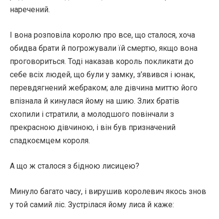
наречений.
І вона розповіла королю про все, що сталося, хоча
обидва брати й погрожували їй смертю, якщо вона
проговориться. Тоді наказав король покликати до
себе всіх людей, що були у замку, з’явився і юнак,
перевдягнений жебраком; але дівчина миттю його
впізнала й кинулася йому на шию. Злих братів
схопили і стратили, а молодшого повінчали з
прекрасною дівчиною, і він був призначений
спадкоємцем короля.
А що ж сталося з бідною лисицею?
Минуло багато часу, і вирушив королевич якось знов
у той самий ліс. Зустрілася йому лиса й каже: