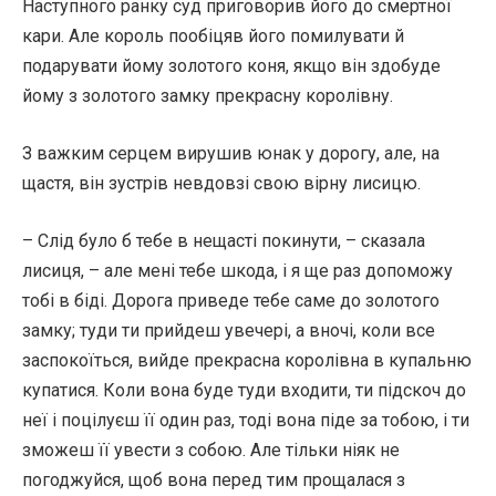
Наступного ранку суд приговорив його до смертної
кари. Але король пообіцяв його помилувати й
подарувати йому золотого коня, якщо він здобуде
йому з золотого замку прекрасну королівну.
З важким серцем вирушив юнак у дорогу, але, на
щастя, він зустрів невдовзі свою вірну лисицю.
– Слід було б тебе в нещасті покинути, – сказала
лисиця, – але мені тебе шкода, і я ще раз допоможу
тобі в біді. Дорога приведе тебе саме до золотого
замку; туди ти прийдеш увечері, а вночі, коли все
заспокоїться, вийде прекрасна королівна в купальню
купатися. Коли вона буде туди входити, ти підскоч до
неї і поцілуєш її один раз, тоді вона піде за тобою, і ти
зможеш її увести з собою. Але тільки ніяк не
погоджуйся, щоб вона перед тим прощалася з