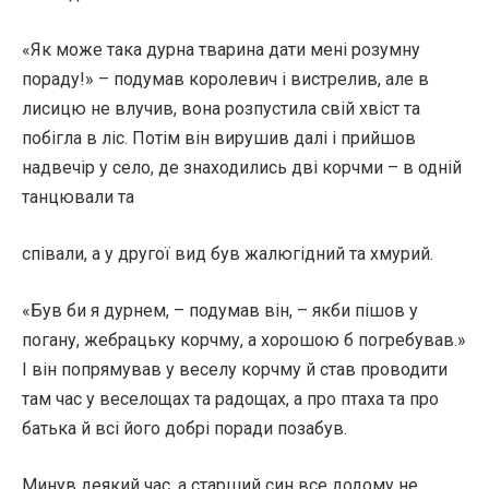
«Як може така дурна тварина дати мені розумну
пораду!» – подумав королевич і вистрелив, але в
лисицю не влучив, вона розпустила свій хвіст та
побігла в ліс. Потім він вирушив далі і прийшов
надвечір у село, де знаходились дві корчми – в одній
танцювали та
співали, а у другої вид був жалюгідний та хмурий.
«Був би я дурнем, – подумав він, – якби пішов у
погану, жебрацьку корчму, а хорошою б погребував.»
І він попрямував у веселу корчму й став проводити
там час у веселощах та радощах, а про птаха та про
батька й всі його добрі поради позабув.
Минув деякий час, а старший син все додому не