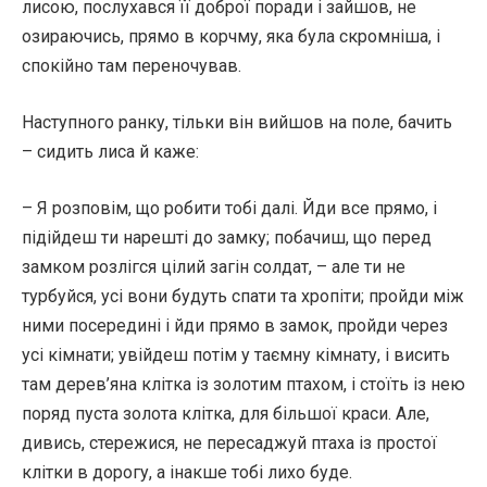
лисою, послухався її доброї поради і зайшов, не
озираючись, прямо в корчму, яка була скромніша, і
спокійно там переночував.
Наступного ранку, тільки він вийшов на поле, бачить
– сидить лиса й каже:
– Я розповім, що робити тобі далі. Йди все прямо, і
підійдеш ти нарешті до замку; побачиш, що перед
замком розлігся цілий загін солдат, – але ти не
турбуйся, усі вони будуть спати та хропіти; пройди між
ними посередині і йди прямо в замок, пройди через
усі кімнати; увійдеш потім у таємну кімнату, і висить
там дерев’яна клітка із золотим птахом, і стоїть із нею
поряд пуста золота клітка, для більшої краси. Але,
дивись, стережися, не пересаджуй птаха із простої
клітки в дорогу, а інакше тобі лихо буде.