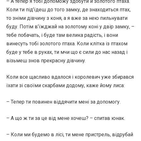
– А тепер я тобі допоможу здобути й золотого птаха.
Коли ти під’їдеш до того замку, де знаходиться птах,
то зніми дівчину з коня, а я вже за нею пильнувати
буду. Потім в’їжджай на золотому коні у двір замку, –
тебе побачать, і буде там велика радість, і вони
винесуть тобі золотого птаха. Коли клітка із птахом
буде у тебе в руках, ти мчи що є сили до нас назад і
візьмеш знов прекрасну дівчину.
Коли все щасливо вдалося і королевич уже збирався
їхати зі своїми скарбами додому, каже йому лиса:
– Тепер ти повинен віддячити мені за допомогу.
– А що ж ти за це від мене хочеш? – спитав юнак.
– Коли ми будемо в лісі, ти мене пристрель, відрубай