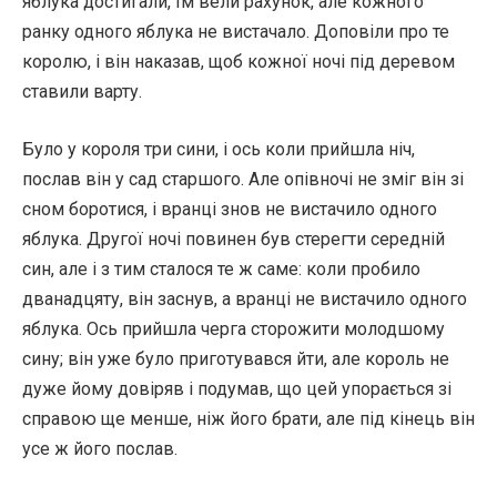
яблука достигали, їм вели рахунок, але кожного
ранку одного яблука не вистачало. Доповіли про те
королю, і він наказав, щоб кожної ночі під деревом
ставили варту.
Було у короля три сини, і ось коли прийшла ніч,
послав він у сад старшого. Але опівночі не зміг він зі
сном боротися, і вранці знов не вистачило одного
яблука. Другої ночі повинен був стерегти середній
син, але і з тим сталося те ж саме: коли пробило
дванадцяту, він заснув, а вранці не вистачило одного
яблука. Ось прийшла черга сторожити молодшому
сину; він уже було приготувався йти, але король не
дуже йому довіряв і подумав, що цей упорається зі
справою ще менше, ніж його брати, але під кінець він
усе ж його послав.