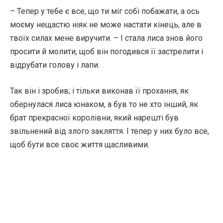
– Тепер у тебе є все, що ти міг собі побажати, а ось
моєму нещастю ніяк не може настати кінець, але в
твоїх силах мене виручити. – І стала лиса знов його
просити й молити, щоб він погодився її застрелити і
відрубати голову і лапи.
Так він і зробив; і тільки виконав її прохання, як
обернулася лиса юнаком, а був то не хто інший, як
брат прекрасної королівни, який нарешті був
звільнений від злого закляття. І тепер у них було все,
щоб бути все своє життя щасливими.