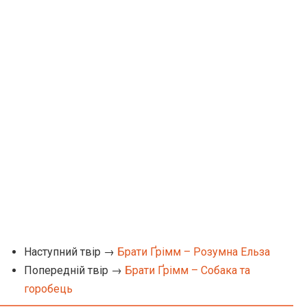
Наступний твір →
Брати Ґрімм – Розумна Ельза
Попередній твір →
Брати Ґрімм – Собака та
горобець