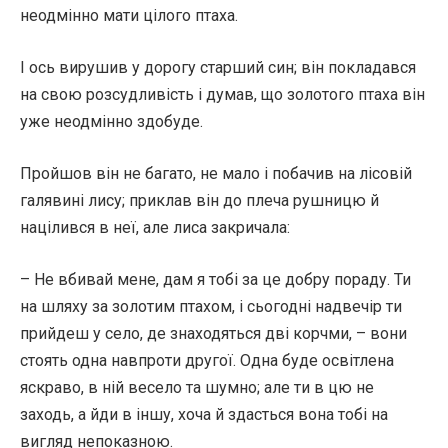
неодмінно мати цілого птаха.
І ось вирушив у дорогу старший син; він покладався
на свою розсудливість і думав, що золотого птаха він
уже неодмінно здобуде.
Пройшов він не багато, не мало і побачив на лісовій
галявині лису; приклав він до плеча рушницю й
націлився в неї, але лиса закричала:
– Не вбивай мене, дам я тобі за це добру пораду. Ти
на шляху за золотим птахом, і сьогодні надвечір ти
прийдеш у село, де знаходяться дві корчми, – вони
стоять одна навпроти другої. Одна буде освітлена
яскраво, в ній весело та шумно; але ти в цю не
заходь, а йди в іншу, хоча й здасться вона тобі на
вигляд непоказною.