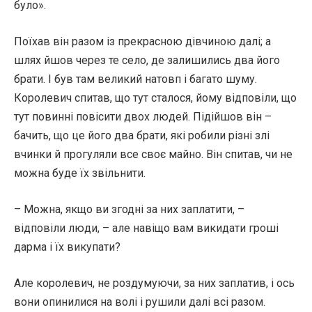
було».
Поїхав він разом із прекрасною дівчиною далі; а
шлях йшов через те село, де залишились два його
брати. І був там великий натовп і багато шуму.
Королевич спитав, що тут сталося, йому відповіли, що
тут повинні повісити двох людей. Підійшов він –
бачить, що це його два брати, які робили різні злі
вчинки й прогуляли все своє майно. Він спитав, чи не
можна буде їх звільнити.
– Можна, якщо ви згодні за них заплатити, –
відповіли люди, – але навіщо вам викидати гроші
дарма і їх викупати?
Але королевич, не роздумуючи, за них заплатив, і ось
вони опинилися на волі і рушили далі всі разом.