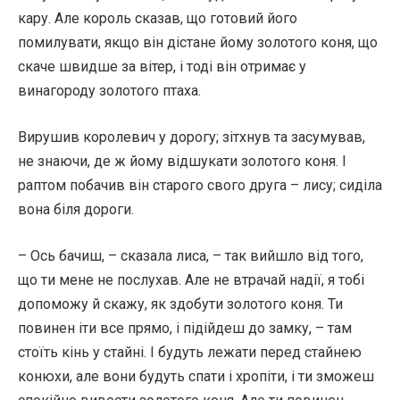
кару. Але король сказав, що готовий його
помилувати, якщо він дістане йому золотого коня, що
скаче швидше за вітер, і тоді він отримає у
винагороду золотого птаха.
Вирушив королевич у дорогу; зітхнув та засумував,
не знаючи, де ж йому відшукати золотого коня. І
раптом побачив він старого свого друга – лису; сиділа
вона біля дороги.
– Ось бачиш, – сказала лиса, – так вийшло від того,
що ти мене не послухав. Але не втрачай надії, я тобі
допоможу й скажу, як здобути золотого коня. Ти
повинен іти все прямо, і підійдеш до замку, – там
стоїть кінь у стайні. І будуть лежати перед стайнею
конюхи, але вони будуть спати і хропіти, і ти зможеш