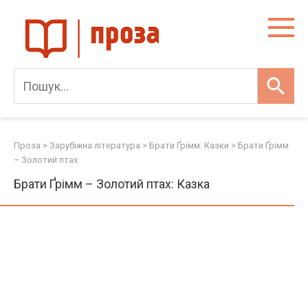
Skip
to
content
Проза
>
Зарубіжна література
>
Брати Ґрімм: Казки
>
Брати Ґрімм
– Золотий птах
Брати Ґрімм – Золотий птах: Казка