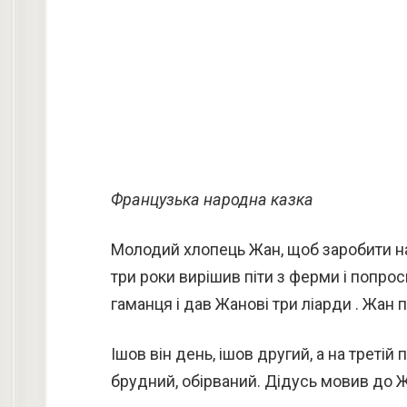
Французька народна казка
Молодий хлопець Жан, щоб заробити на 
три роки вирішив піти з ферми і попро
гаманця і дав Жанові три ліарди . Жан 
Ішов він день, ішов другий, а на треті
брудний, обірваний. Дідусь мовив до 