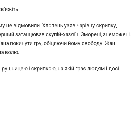
в’яжіть!
му не відмовили. Хлопець узяв чарівну скрипку,
. Перший затанцював скупій-хазяїн. Зморені, знеможені.
Жана покинути гру, обіцяючи йому свободу. Жан
на волю.
 рушницею і скрипкою, на якій грає людям і досі.