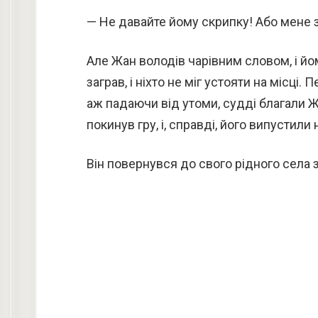
— Не давайте йому скрипку! Або мене з
Але Жан володів чарівним словом, і йо
заграв, і ніхто не міг устояти на місці
аж падаючи від утоми, судді благали 
покинув гру, і, справді, його випустили 
Він повернувся до свого рідного села з