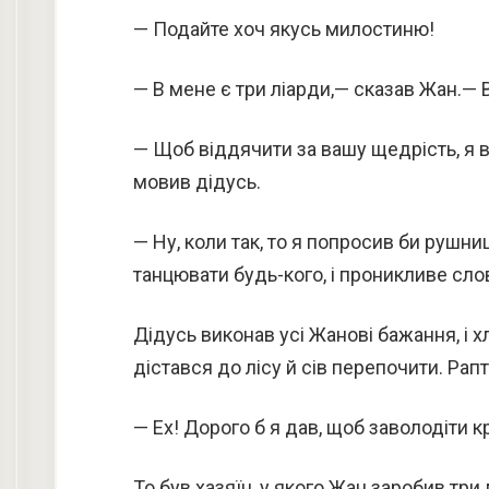
— Подайте хоч якусь милостиню!
— В мене є три ліарди,— сказав Жан.— В
— Щоб віддячити за вашу щедрість, я 
мовив дідусь.
— Ну, коли так, то я попросив би рушни
танцювати будь-кого, і проникливе слов
Дідусь виконав усі Жанові бажання, і х
дістався до лісу й сів перепочити. Рап
— Ех! Дорого б я дав, щоб заволодіти 
То був хазяїн, у якого Жан заробив три 