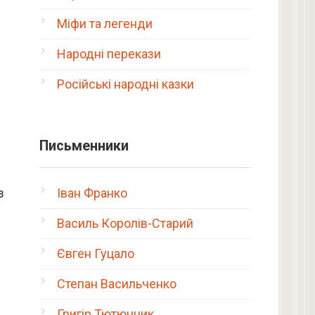
Міфи та легенди
Народні перекази
Російські народні казки
Письменники
з
Іван Франко
Василь Королів-Старий
Євген Гуцало
Степан Васильченко
Григір Тютюнник