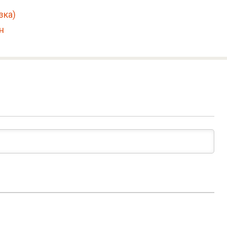
зка)
н