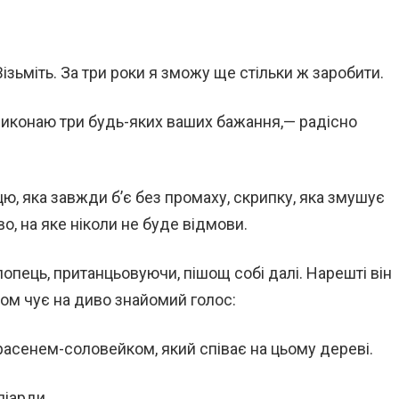
ізьміть. За три роки я зможу ще стільки ж заробити.
виконаю три будь-яких ваших бажання,— радісно
цю, яка завжди б’є без промаху, скрипку, яка змушує
о, на яке ніколи не буде відмови.
лопець, пританцьовуючи, пішощ собі далі. Нарешті він
том чує на диво знайомий голос:
красенем-соловейком, який співає на цьому дереві.
ліарди.