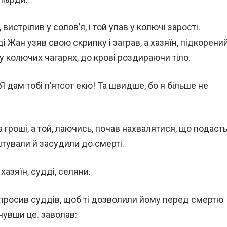
истрілив у солов’я, і той упав у колючі зарості.
і Жан узяв свою скрипку і заграв, а хазяїн, підкорени
в у колючих чагарях, до крові роздираючи тіло.
Я дам тобі п’ятсот екю! Та швидше, бо я більше не
 гроші, а той, лаючись, почав нахвалятися, що подаст
тували й засудили до смерті.
азяїн, судді, селяни.
опросив суддів, щоб ті дозволили йому перед смертю
очувши це. заволав: