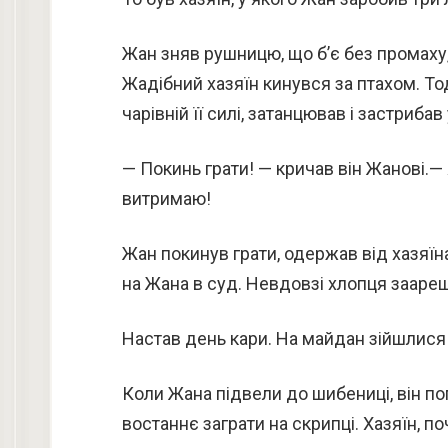
Жан зняв рушницю, що б’є без промаху, в
Жадібний хазяїн кинувся за птахом. Тод
чарівній її силі, затанцював і застриба
— Покинь грати! — кричав він Жанові.— 
витримаю!
Жан покинув грати, одержав від хазяїна
на Жана в суд. Невдовзі хлопця заареш
Настав день кари. На майдан зійшлися х
Коли Жана підвели до шибениці, він п
востаннє заграти на скрипці. Хазяїн, п