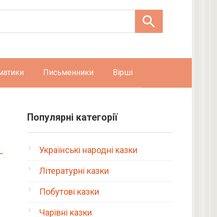
матики
Письменники
Вірші
Популярні категорії
Українські народні казки
Літературні казки
Побутові казки
Чарівні казки