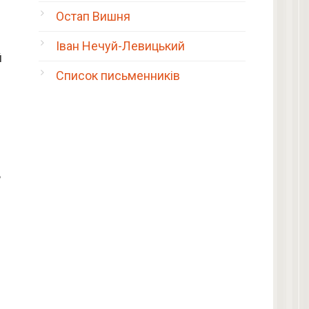
Остап Вишня
Іван Нечуй-Левицький
й
Список письменників
ь