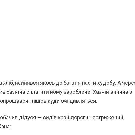
хліб, найнявся якось до багатія пасти худобу. А чере
сив хазяїна сплатити йому зароблене. Хазяїн вийняв з
попрощався і пішов куди очі дивляться.
й побачив дідуся — сидів край дороги нестрижений,
Жана: