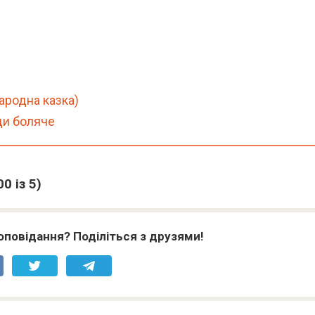
ародна казка)
юди боляче
00
із 5)
оповідання? Поділіться з друзями!