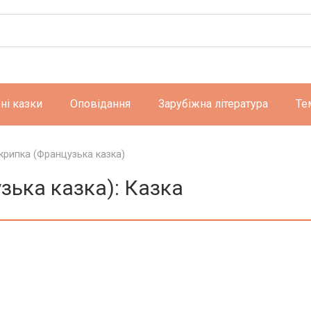
ні казки
Оповідання
Зарубіжна література
Те
крипка (Французька казка)
зька казка): Казка