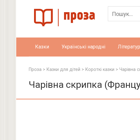
Skip
to
content
Казки
Українські народні
Літератур
Проза
>
Казки для дітей
>
Короткі казки
>
Чарівна с
Чарівна скрипка (Францу