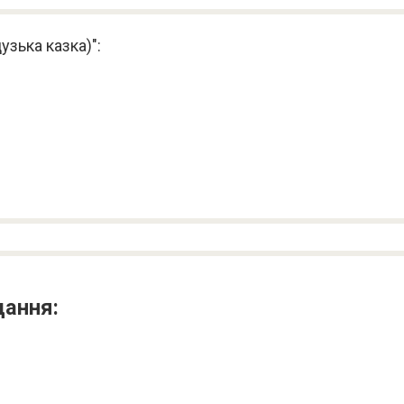
узька казка)":
дання: