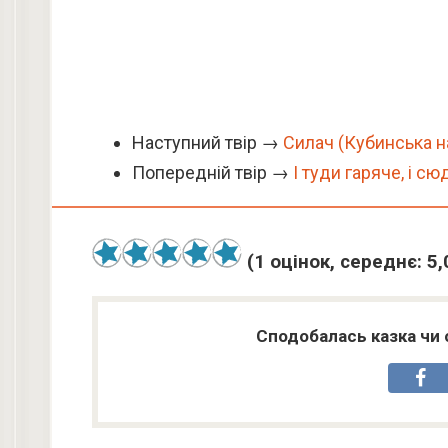
Наступний твір →
Силач (Кубинська н
Попередній твір →
І туди гаряче, і с
(
1
оцінок, середнє:
5,
Сподобалась казка чи 