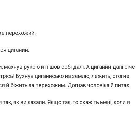
аже перехожий.
вся циганин.
и, махнув рукою й пішов собі далі. А циганин далі січе
— трісь! Бухнув циганисько на землю, лежить, стогне.
ся й біжить за перехожим. Догнав чоловіка й питає:
 так, як ви казали. Якщо так, то скажіть мені, коли я