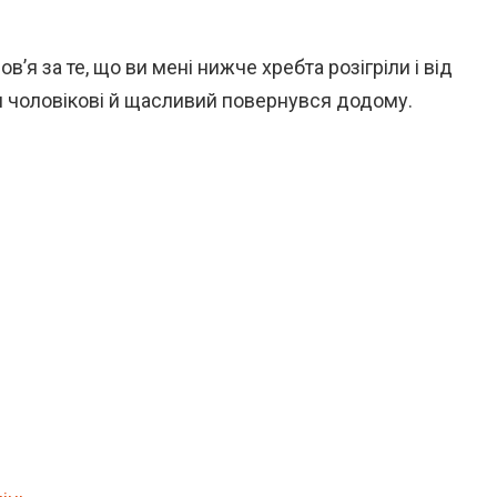
’я за те, що ви мені нижче хребта розігріли і від
н чоловікові й щасливий повернувся додому.