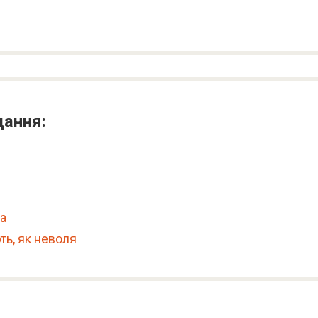
дання:
а
ь, як неволя