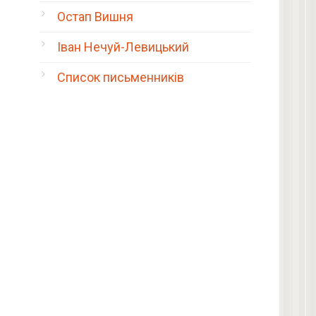
Остап Вишня
Іван Нечуй-Левицький
Список письменників