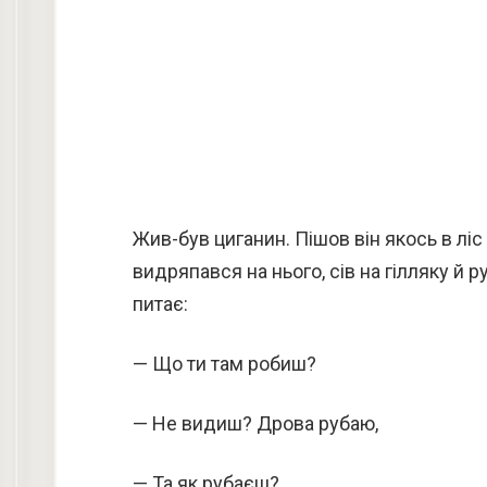
Жив-був циганин. Пішов він якось в ліс
видряпався на нього, сів на гілляку й р
питає:
— Що ти там робиш?
— Не видиш? Дрова рубаю,
— Та як рубаєш?