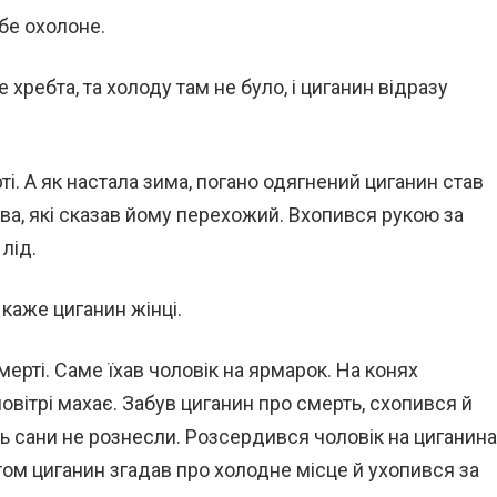
бе охолоне.
хребта, та холоду там не було, і циганин відразу
ті. А як настала зима, погано одягнений циганин став
ва, які сказав йому перехожий. Вхопився рукою за
лід.
 каже циганин жінці.
смерті. Саме їхав чоловік на ярмарок. На конях
овітрі махає. Забув циганин про смерть, схопився й
едь сани не рознесли. Розсердився чоловік на циганина
ом циганин згадав про холодне місце й ухопився за