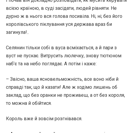
І почав він докладно розповідати, як мусить керувати
всією країною, в суді засідати, людей рівняти. Не
дурно ж в нього вся голова посивіла. Ні, ні; без його
королівського піклування уся держава враз би
загинула!..
Селянин тільки собі в вуса всміхається, а й пари з
вуст не пускає. Витрусить люлечку, знову тютюном
наб’є та на небо поглядає. А потім і каже:
– Звісно, ваша ясновельможність, все воно ніби й
справді так, що й казати! Але ж ходімо лишень об
заклад, що без оранки не проживеш, а от без короля,
то можна й обійтися.
Король вже й зовсім розгнівався.