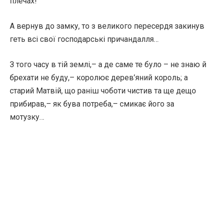
плечах!
А вернув до замку, то з великого пересердя закинув
геть всі свої господарські причандалля…
З того часу в тій землі,– а де саме те було – не знаю й
брехати не буду,– королює дерев’яний король; а
старий Матвій, що раніш чоботи чистив та ще дещо
прибирав,– як бува потреба,– смикає його за
мотузку…