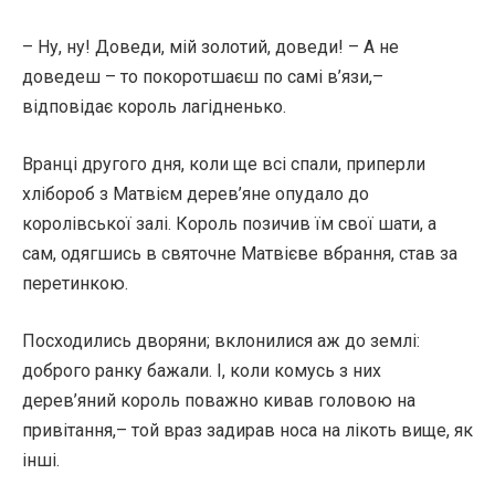
– Ну, ну! Доведи, мій золотий, доведи! – А не
доведеш – то покоротшаєш по самі в’язи,–
відповідає король лагідненько.
Вранці другого дня, коли ще всі спали, приперли
хлібороб з Матвієм дерев’яне опудало до
королівської залі. Король позичив їм свої шати, а
сам, одягшись в святочне Матвієве вбрання, став за
перетинкою.
Посходились дворяни; вклонилися аж до землі:
доброго ранку бажали. І, коли комусь з них
дерев’яний король поважно кивав головою на
привітання,– той враз задирав носа на лікоть вище, як
інші.