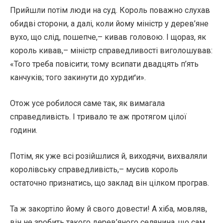
Прийшли потім люди на суд. Король поважно слухав
обидві сторони, а далі, коли йому міністр у дерев’яне
вухо, що слід, пошепче,– кивав головою. І щораз, як
король кивав,– міністр справедливості виголошував:
«Того треба повісити; тому всипати двадцять п’ять
канчуків; того закинути до хурдиґи».
Отож усе робилося саме так, як вимагала
справедливість. І тривало те аж протягом цілої
години.
Потім, як уже всі розійшлися й, виходячи, вихваляли
королівську справедливість,– мусив король
остаточно признатись, що заклад він цілком програв.
Та ж закортіло йому й свого довести! А хіба, мовляв,
він не зробить такого дерев’яного селянина, що сам