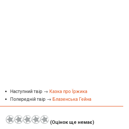
Наступний твір →
Казка про Їржика
Попередній твір →
Блазенська Гейна
(Оцінок ще немає)