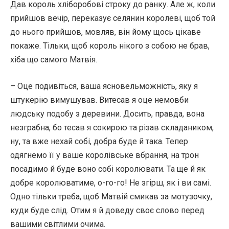
Дав король хліборобові строку до ранку. Але ж, коли
прийшов вечір, переказує селянин королеві, щоб той
до нього прийшов, мовляв, він йому щось цікаве
покаже. Тільки, щоб король нікого з собою не брав,
хіба що самого Матвія.
– Оце подивіться, ваша ясновельможність, яку я
штукерію вимушував. Витесав я оце немовби
людську подобу з деревини. Досить, правда, вона
незграбна, бо тесав я сокирою та різав складаником,
ну, та вже нехай собі, добра буде й така. Тепер
одягнемо її у ваше королівське вбрання, на трон
посадимо й буде воно собі королювати. Та ще й як
добре королюватиме, о-го-го! Не згірш, як і ви самі.
Одно тільки треба, щоб Матвій смикав за мотузочку,
куди буде слід. Отим я й доведу своє слово перед
вашими світлими очима.