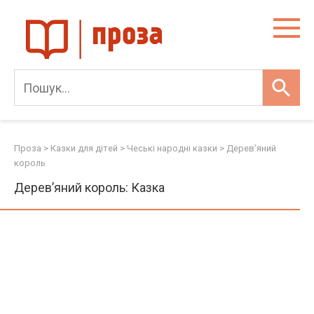
Skip
to
content
Проза
>
Казки для дітей
>
Чеські народні казки
>
Дерев’яний
король
Дерев’яний король: Казка