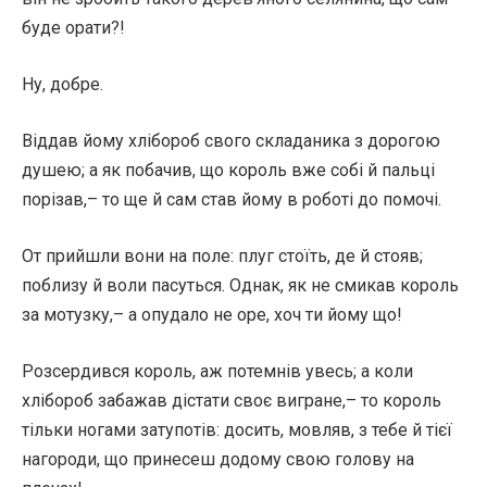
буде орати?!
Ну, добре.
Віддав йому хлібороб свого складаника з дорогою
душею; а як побачив, що король вже собі й пальці
порізав,– то ще й сам став йому в роботі до помочі.
От прийшли вони на поле: плуг стоїть, де й стояв;
поблизу й воли пасуться. Однак, як не смикав король
за мотузку,– а опудало не оре, хоч ти йому що!
Розсердився король, аж потемнів увесь; а коли
хлібороб забажав дістати своє вигране,– то король
тільки ногами затупотів: досить, мовляв, з тебе й тієї
нагороди, що принесеш додому свою голову на