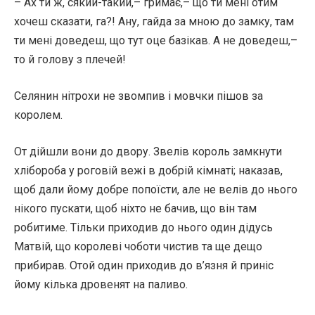
– Ах ти ж, сякий-такий,– гримає,– що ти мені отим
хочеш сказати, га?! Ану, гайда за мною до замку, там
ти мені доведеш, що тут оце базікав. А не доведеш,–
то й голову з плечей!
Селянин нітрохи не звомпив і мовчки пішов за
королем.
От дійшли вони до двору. Звелів король замкнути
хлібороба у роговій вежі в добрій кімнаті; наказав,
щоб дали йому добре попоїсти, але не велів до нього
нікого пускати, щоб ніхто не бачив, що він там
робитиме. Тільки приходив до нього один дідусь
Матвій, що королеві чоботи чистив та ще дещо
прибирав. Отой один приходив до в’язня й приніс
йому кілька дровенят на паливо.