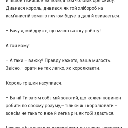
й пішов і вийшов на поле, а там чоловік оре скибу.
Дивився король, дивився, як той хлібороб на
кам’янистій землі з плугом бідує, а далі й озивається:
– Бачу я, мій друже, що маєш важку роботу!
А той йому:
– А таки – важку! Правду кажете, ваша милость.
Звісно,– орати не так легко, як королювати.
Король трішки насупився.
– Ба ні! Ти затям собі, мій золотий, що кожен повинен
робити по своєму розуму,– тільки ж і королювати –
зовсім не така то вже й легка річ, як тобі здається.