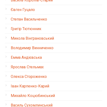
Василь Королів-Старий
Євген Гуцало
Степан Васильченко
Григір Тютюнник
Микола Вінграновський
Володимир Винниченко
Емма Андієвська
Ярослав Стельмах
Олекса Стороженко
Іван Карпенко-Карий
Михайло Коцюбинський
Василь Сухомлинський