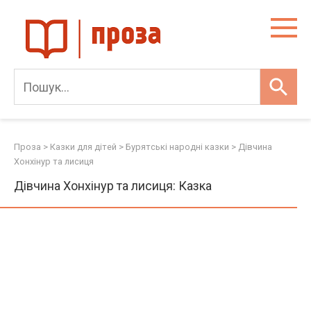
Skip
to
content
Проза
>
Казки для дітей
>
Бурятські народні казки
>
Дівчина
Хонхінур та лисиця
Дівчина Хонхінур та лисиця: Казка