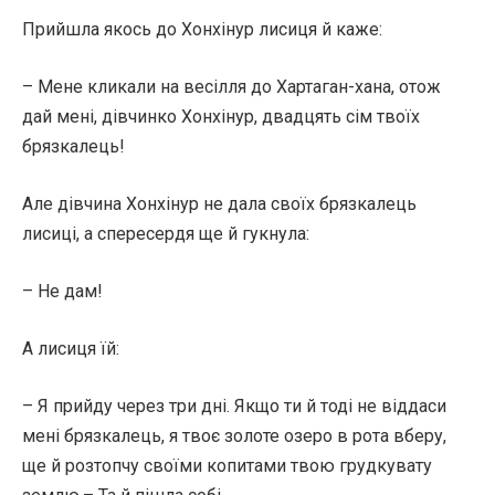
Прийшла якось до Хонхінур лисиця й каже:
– Мене кликали на весілля до Хартаган-хана, отож
дай мені, дівчинко Хонхінур, двадцять сім твоїх
брязкалець!
Але дівчина Хонхінур не дала своїх брязкалець
лисиці, а спересердя ще й гукнула:
– Не дам!
А лисиця їй:
– Я прийду через три дні. Якщо ти й тоді не віддаси
мені брязкалець, я твоє золоте озеро в рота вберу,
ще й розтопчу своїми копитами твою грудкувату