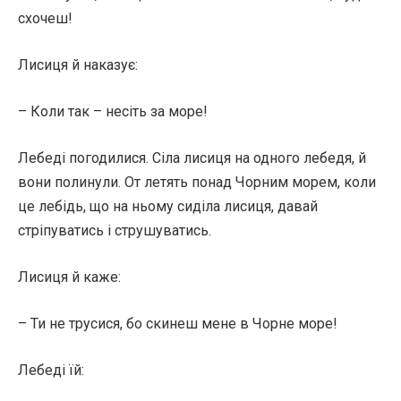
схочеш!
Лисиця й наказує:
– Коли так – несіть за море!
Лебеді погодилися. Сіла лисиця на одного лебедя, й
вони полинули. От летять понад Чорним морем, коли
це лебідь, що на ньому сиділа лисиця, давай
стріпуватись і струшуватись.
Лисиця й каже:
– Ти не трусися, бо скинеш мене в Чорне море!
Лебеді їй: