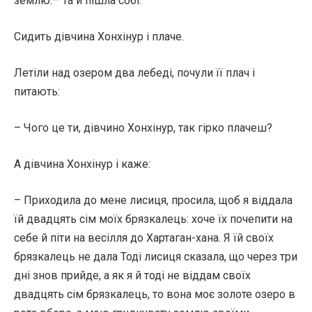
землю.– Та й пішла собі.
Сидить дівчина Хонхінур і плаче.
Летіли над озером два лебеді, почули її плач і
питають:
– Чого це ти, дівчино Хонхінур, так гірко плачеш?
А дівчина Хонхінур і каже:
– Приходила до мене лисиця, просила, щоб я віддала
їй двадцять сім моїх брязкалець: хоче їх почепити на
себе й піти на весілля до Хартаган-хана. Я їй своїх
брязкалець не дала Тоді лисиця сказала, що через три
дні знов прийде, а як я й тоді не віддам своїх
двадцять сім брязкалець, то вона моє золоте озеро в