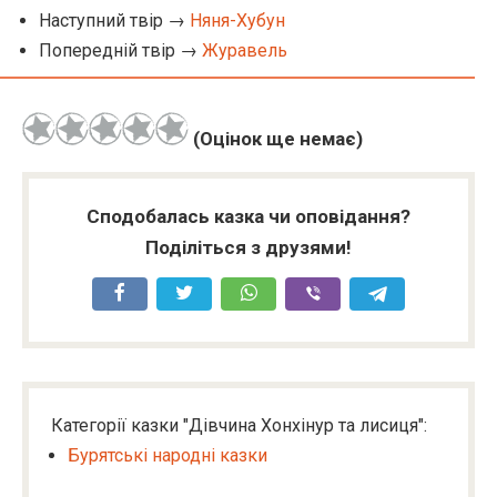
Наступний твір →
Няня-Хубун
Попередній твір →
Журавель
(Оцінок ще немає)
Сподобалась казка чи оповідання?
Поділіться з друзями!
Категорії казки "Дівчина Хонхінур та лисиця":
Бурятські народні казки