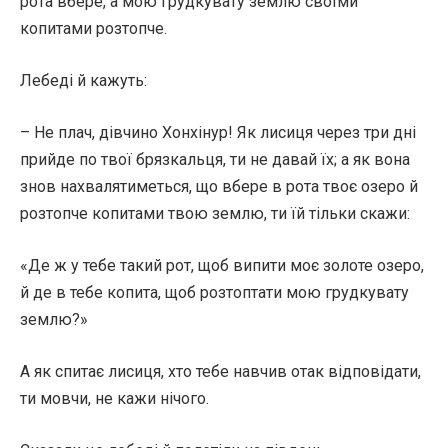
рота вбере, а мою грудкувату землю своїми
копитами розтопче.
Лебеді й кажуть:
– Не плач, дівчино Хонхінур! Як лисиця через три дні
прийде по твої брязкальця, ти не давай їх; а як вона
знов нахвалятиметься, що вбере в рота твоє озеро й
розтопче копитами твою землю, ти їй тільки скажи:
«Де ж у тебе такий рот, щоб випити моє золоте озеро,
й де в тебе копита, щоб розтоптати мою грудкувату
землю?»
А як спитає лисиця, хто тебе навчив отак відповідати,
ти мовчи, не кажи нічого.