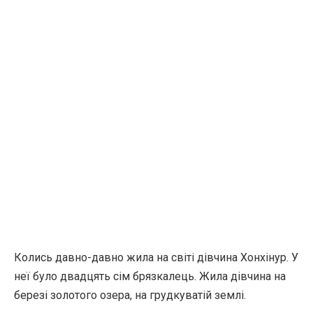
Колись давно-давно жила на світі дівчина Хонхінур. У
неї було двадцять сім брязкалець. Жила дівчина на
березі золотого озера, на грудкуватій землі.