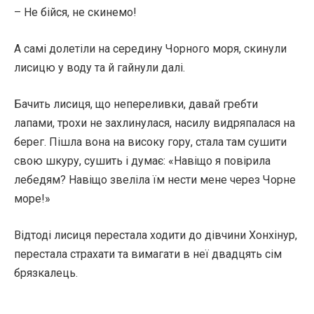
– Не бійся, не скинемо!
А самі долетіли на середину Чорного моря, скинули
лисицю у воду та й гайнули далі.
Бачить лисиця, що непереливки, давай гребти
лапами, трохи не захлинулася, насилу видряпалася на
берег. Пішла вона на високу гору, стала там сушити
свою шкуру, сушить і думає: «Навіщо я повірила
лебедям? Навіщо звеліла їм нести мене через Чорне
море!»
Відтоді лисиця перестала ходити до дівчини Хонхінур,
перестала страхати та вимагати в неї двадцять сім
брязкалець.