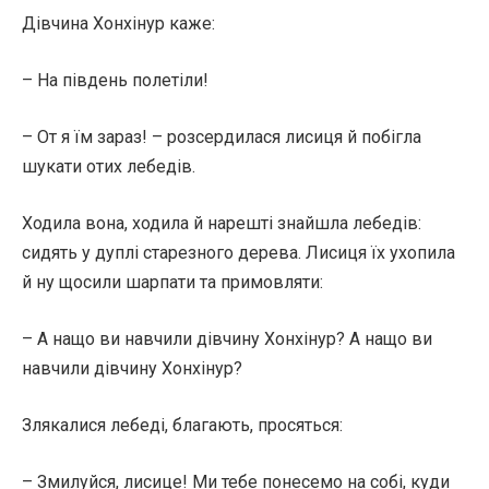
Дівчина Хонхінур каже:
– На південь полетіли!
– От я їм зараз! – розсердилася лисиця й побігла
шукати отих лебедів.
Ходила вона, ходила й нарешті знайшла лебедів:
сидять у дуплі старезного дерева. Лисиця їх ухопила
й ну щосили шарпати та примовляти:
– А нащо ви навчили дівчину Хонхінур? А нащо ви
навчили дівчину Хонхінур?
Злякалися лебеді, благають, просяться:
– Змилуйся, лисице! Ми тебе понесемо на собі, куди