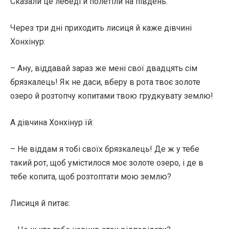
Сказали це лебеді й полетіли на південь.
Через три дні приходить лисиця й каже дівчині
Хонхінур:
– Ану, віддавай зараз же мені свої двадцять сім
брязкалець! Як не даси, вберу в рота твоє золоте
озеро й розтопчу копитами твою грудкувату землю!
А дівчина Хонхінур їй:
– Не віддам я тобі своїх брязкалець! Де ж у тебе
такий рот, щоб умістилося моє золоте озеро, і де в
тебе копита, щоб розтоптати мою землю?
Лисиця й питає: