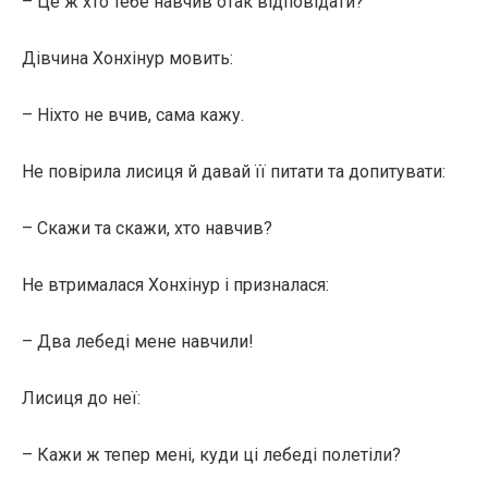
– Це ж хто тебе навчив отак відповідати?
Дівчина Хонхінур мовить:
– Ніхто не вчив, сама кажу.
Не повірила лисиця й давай її питати та допитувати:
– Скажи та скажи, хто навчив?
Не втрималася Хонхінур і призналася:
– Два лебеді мене навчили!
Лисиця до неї:
– Кажи ж тепер мені, куди ці лебеді полетіли?