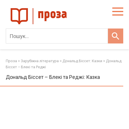
Skip
to
content
Проза
>
Зарубіжна література
>
Дональд Біссет: Казки
>
Дональд
Біссет – Блекі та Реджі
Дональд Біссет – Блекі та Реджі: Казка