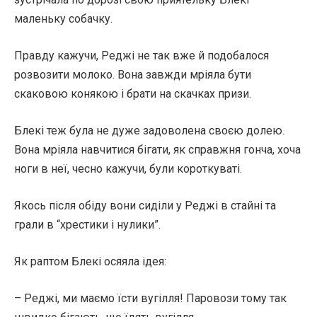
маленьку собачку.
Правду кажучи, Реджі не так вже й подобалося
розвозити молоко. Вона завжди мріяла бути
скаковою конякою і брати на скачках призи.
Блекі теж була не дуже задоволена своєю долею.
Вона мріяла навчитися бігати, як справжня гонча, хоча
ноги в неї, чесно кажучи, були короткуваті.
Якось після обіду вони сиділи у Реджі в стайні та
грали в “хрестики і нулики”.
Як раптом Блекі осяяла ідея:
– Реджі, ми маємо їсти вугілля! Паровози тому так