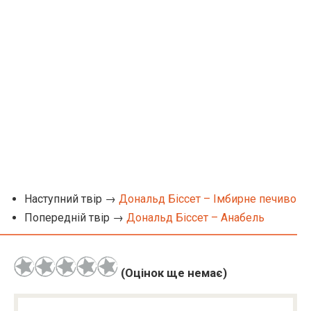
Наступний твір →
Дональд Біссет – Імбирне печиво
Попередній твір →
Дональд Біссет – Анабель
(Оцінок ще немає)