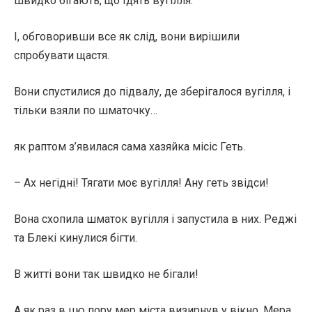
швидко бігають, що їдять вугілля.
І, обговоривши все як слід, вони вирішили
спробувати щастя.
Вони спустилися до підвалу, де зберігалося вугілля, і
тільки взяли по шматочку…
як раптом з’явилася сама хазяйка місіс Геть.
– Ах негідні! Тягати моє вугілля! Ану геть звідси!
Вона схопила шматок вугілля і запустила в них. Реджі
та Блекі кинулися бігти.
В житті вони так швидко не бігали!
А як раз в цю пору мер міста визирнув у вікно. Мера