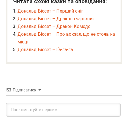
Читати схожі казки та оповідання:
Дональд Біссет – Перший сніг
Дональд Біссет – Дракон і чарівник
Дональд Біссет – Дракон Комодо
Дональд Біссет – Про вокзал, що не стояв на
місці
Дональд Біссет – Ґа-ґа-ґа
Підписатися