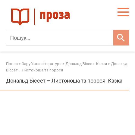
Skip
to
content
Проза
>
Зарубіжна література
>
Дональд Біссет: Казки
>
Дональд
Біссет – Листоноша та порося
Дональд Біссет – Листоноша та порося: Казка