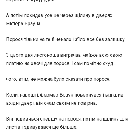
А потім покидав усе це через щілину в дверях
містера Брауна.
Порося тільки на те й чекало і з’їло все без залишку.
З цього дня листоноша витрачав майже всю свою
платню на овочі для порося. І сам помітно схуд…
чого, втім, не можна було сказати про порося.
Коли, нарешті, фермер Браун повернувся і відкрив
вхідні двері, він очам своїм не повірив.
Він подивився спершу на порося, потім на щілину для
листів і здивувався ще більше.