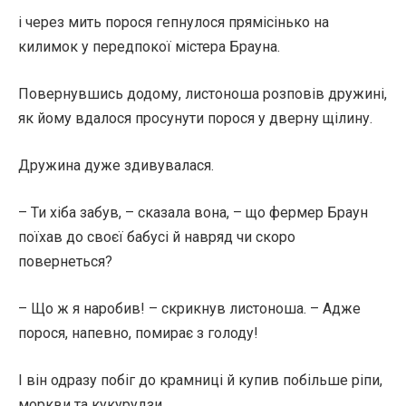
і через мить порося гепнулося прямісінько на
килимок у передпокої містера Брауна.
Повернувшись додому, листоноша розповів дружині,
як йому вдалося просунути порося у дверну щілину.
Дружина дуже здивувалася.
– Ти хіба забув, – сказала вона, – що фермер Браун
поїхав до своєї бабусі й навряд чи скоро
повернеться?
– Що ж я наробив! – скрикнув листоноша. – Адже
порося, напевно, помирає з голоду!
І він одразу побіг до крамниці й купив побільше ріпи,
моркви та кукурудзи.