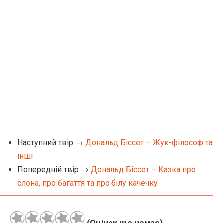
Наступний твір →
Дональд Біссет – Жук-філософ та
інші
Попередній твір →
Дональд Біссет – Казка про
слона, про багаття та про білу качечку
(Оцінок ще немає)