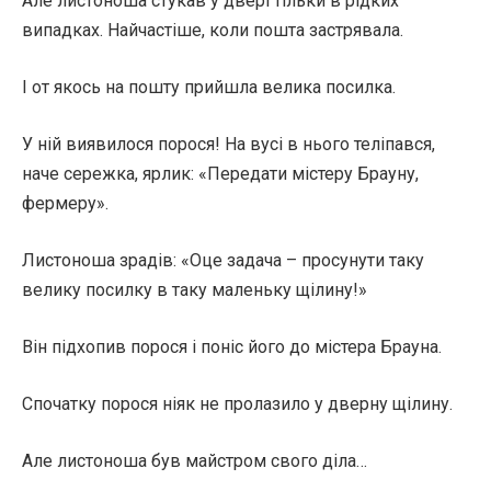
Але листоноша стукав у двері тільки в рідких
випадках. Найчастіше, коли пошта застрявала.
І от якось на пошту прийшла велика посилка.
У ній виявилося порося! На вусі в нього теліпався,
наче сережка, ярлик: «Передати містеру Брауну,
фермеру».
Листоноша зрадів: «Оце задача – просунути таку
велику посилку в таку маленьку щілину!»
Він підхопив порося і поніс його до містера Брауна.
Спочатку порося ніяк не пролазило у дверну щілину.
Але листоноша був майстром свого діла…