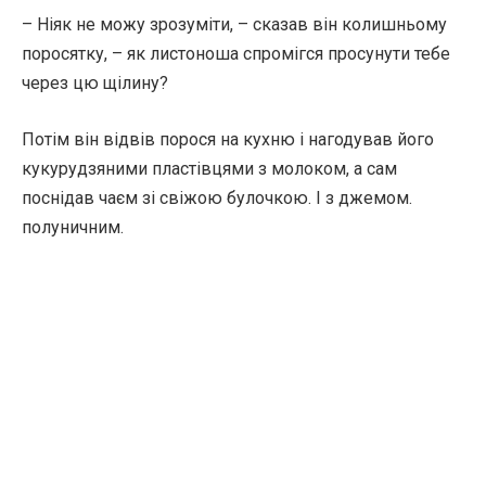
– Ніяк не можу зрозуміти, – сказав він колишньому
поросятку, – як листоноша спромігся просунути тебе
через цю щілину?
Потім він відвів порося на кухню і нагодував його
кукурудзяними пластівцями з молоком, а сам
поснідав чаєм зі свіжою булочкою. І з джемом.
полуничним.