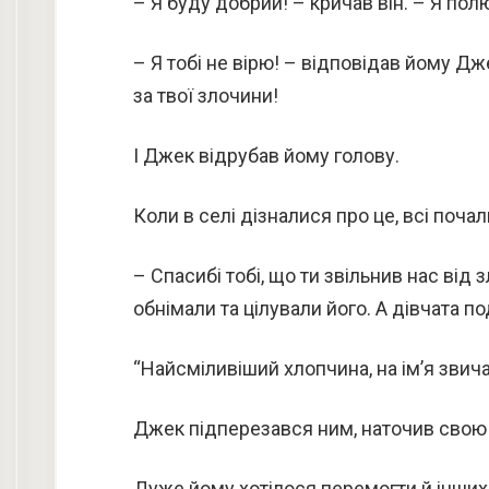
– Я буду добрий! – кричав він. – Я пол
– Я тобі не вірю! – відповідав йому Дж
за твої злочини!
І Джек відрубав йому голову.
Коли в селі дізналися про це, всі почал
– Спасибі тобі, що ти звільнив нас від 
обнімали та цілували його. А дівчата
“Найсміливіший хлопчина, на ім’я звич
Джек підперезався ним, наточив свою
Дуже йому хотілося перемогти й інших 