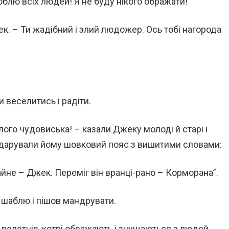
юблю всіх людей! Я не буду нікого ображати!
ек. – Ти жадібний і злий людожер. Ось тобі нагорода
и веселитись і радіти.
злого чудовиська! – казали Джеку молоді й старі і
 подарували йому шовковий пояс з вишитими словами:
айне – Джек. Переміг він вранці-рано – Корморана”.
 шаблю і пішов мандрувати.
велетнів, котрі ображають і знущаються з людей.