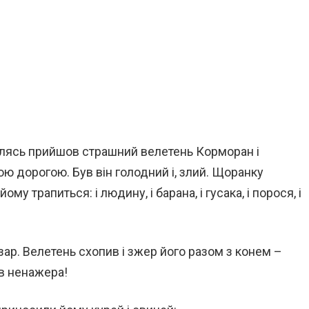
кілясь прийшов страшний велетень Корморан і
ою дорогою. Був він голодний і, злий. Щоранку
му трапиться: і людину, і барана, і гусака, і порося, і
азар. Велетень схопив і зжер його разом з конем –
ув ненажера!