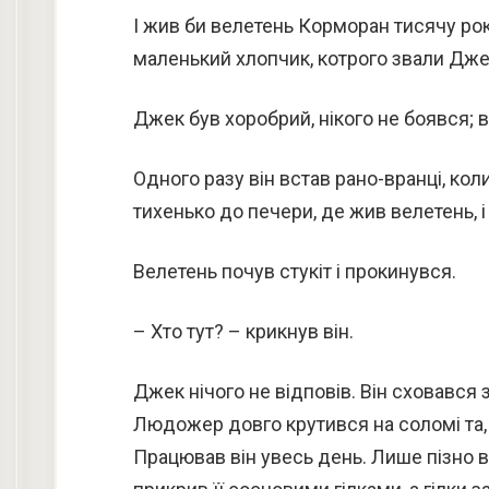
І жив би велетень Корморан тисячу років і 
маленький хлопчик, котрого звали Дже
Джек був хоробрий, нікого не боявся; в
Одного разу він встав рано-вранці, кол
тихенько до печери, де жив велетень, і
Велетень почув стукіт і прокинувся.
– Хто тут? – крикнув він.
Джек нічого не відповів. Він сховався 
Людожер довго крутився на соломі та, 
Працював він увесь день. Лише пізно в