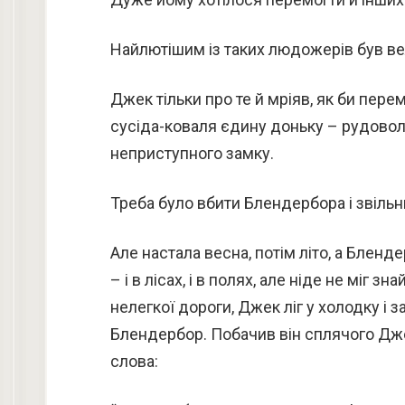
Найлютішим із таких людожерів був в
Джек тільки про те й мріяв, як би пере
сусіда-коваля єдину доньку – рудоволо
неприступного замку.
Треба було вбити Блендербора і звільн
Але настала весна, потім літо, а Блен
– і в лісах, і в полях, але ніде не міг 
нелегкої дороги, Джек ліг у холодку і 
Блендербор. Побачив він сплячого Джек
слова: