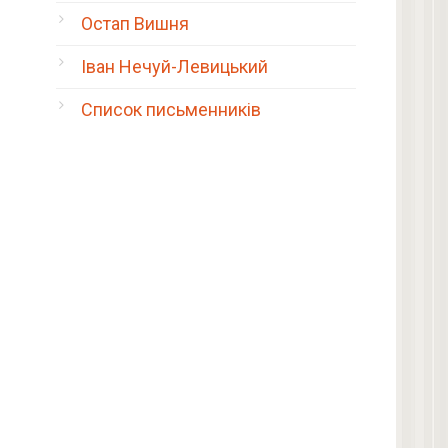
Остап Вишня
Іван Нечуй-Левицький
Список письменників