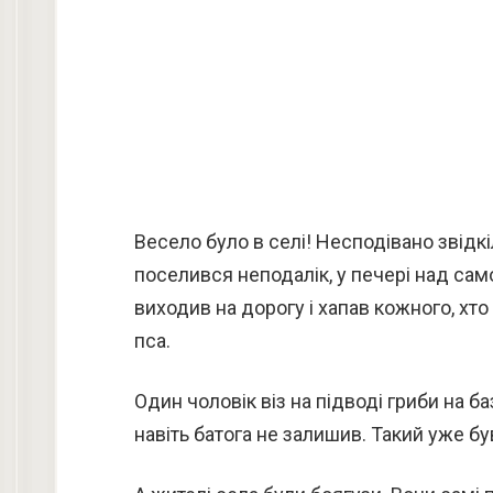
Весело було в селі! Несподівано звід
поселився неподалік, у печері над сам
виходив на дорогу і хапав кожного, хто йо
пса.
Один чоловік віз на підводі гриби на б
навіть батога не залишив. Такий уже б