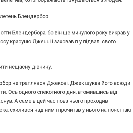
елетень Блендербор.
могти Блендербора, бо він ще минулого року викрав у
су красуню Дженні і заховав п у підвалі свого
ити нещасну дівчину.
дербор не траплявся Джекові. Джек шукав його всюди
знайти. Ось одного спекотного дня, втомившись від
заснув. А саме в цей час повз нього проходив
а, схилився над ним і прочитав у нього на поясі такі