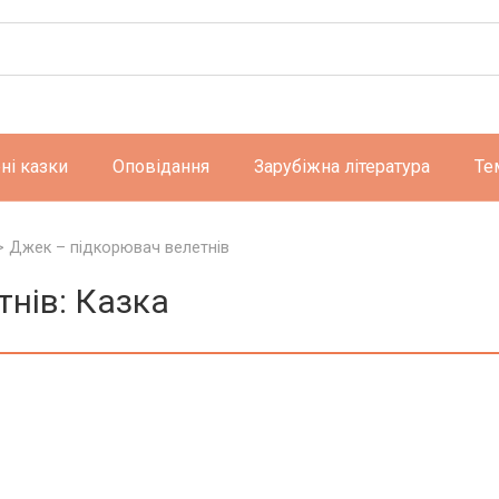
ні казки
Оповідання
Зарубіжна література
Те
>
Джек – підкорювач велетнів
нів: Казка