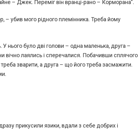
айне – Джек. Переміг він вранці-рано – Корморана”.
, – убив мого рідного племінника. Треба йому
У нього було дві голови – одна маленька, друга –
они вічно лаялись і сперечалися. Побачивши сплячого
 треба зварити, а друга – що його треба засмажити.
ми.
разу прикусили язики, вдали з себе добрих і