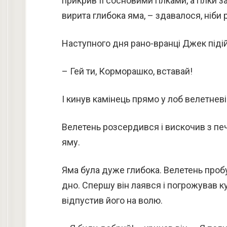
прикрив її сосновими гілками, а гілки 
вирита глибока яма, – здавалося, ніби 
Наступного дня рано-вранці Джек підій
– Гей ти, Корморашко, вставай!
І кинув камінець прямо у лоб велетневі
Велетень розсердився і вискочив з пече
яму.
Яма була дуже глибока. Велетень пробув
дно. Спершу він лаявся і погрожував к
відпустив його на волю.