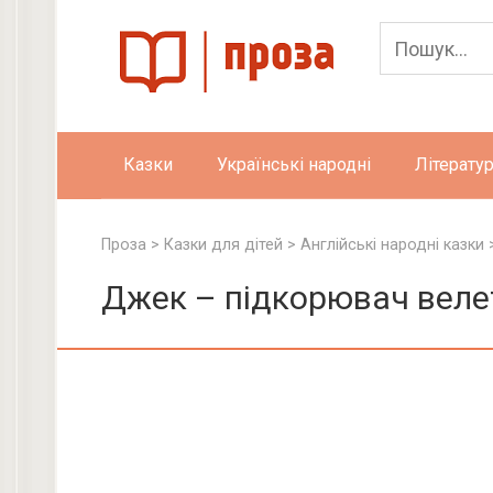
Skip
to
content
Казки
Українські народні
Літератур
Проза
>
Казки для дітей
>
Англійські народні казки
Джек – підкорювач велет