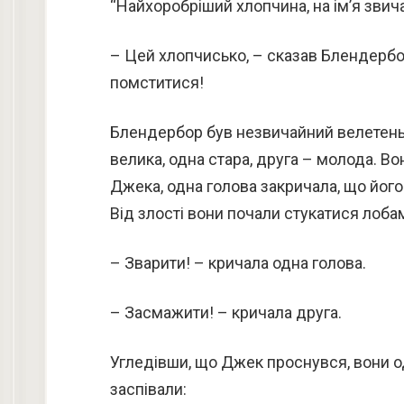
“Найхоробріший хлопчина, на ім’я звич
– Цей хлопчисько, – сказав Блендербор
помститися!
Блендербор був незвичайний велетень. 
велика, одна стара, друга – молода. В
Джека, одна голова закричала, що його
Від злості вони почали стукатися лоба
– Зварити! – кричала одна голова.
– Засмажити! – кричала друга.
Угледівши, що Джек проснувся, вони од
заспівали: