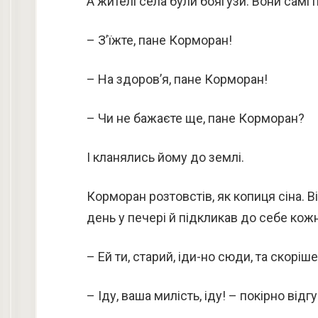
А жителі села були боягузи. Вони самі 
– З’їжте, пане Корморан!
– На здоров’я, пане Корморан!
– Чи не бажаєте ще, пане Корморан?
І кланялись йому до землі.
Корморан розтовстів, як копиця сіна. 
день у печері й підкликав до себе кожн
– Ей ти, старий, іди-но сюди, та скоріше
– Іду, ваша милість, іду! – покірно від