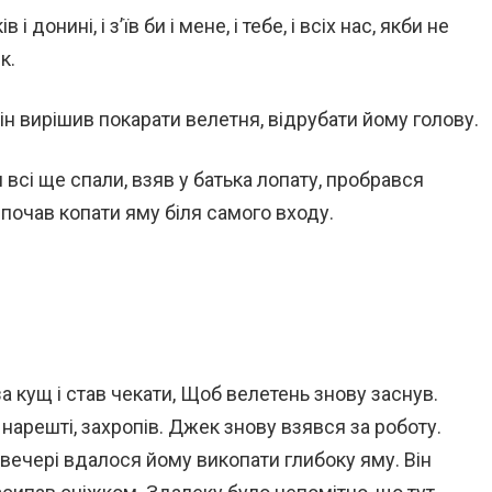
донині, і з’їв би і мене, і тебе, і всіх нас, якби не
к.
ін вирішив покарати велетня, відрубати йому голову.
и всі ще спали, взяв у батька лопату, пробрався
 почав копати яму біля самого входу.
за кущ і став чекати, Щоб велетень знову заснув.
нарешті, захропів. Джек знову взявся за роботу.
вечері вдалося йому викопати глибоку яму. Він