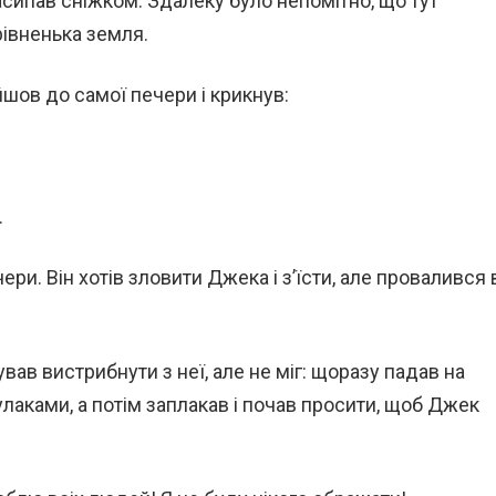
засипав сніжком. Здалеку було непомітно, що тут
рівненька земля.
шов до самої печери і крикнув:
.
ри. Він хотів зловити Джека і з’їсти, але провалився 
ав вистрибнути з неї, але не міг: щоразу падав на
улаками, а потім заплакав і почав просити, щоб Джек