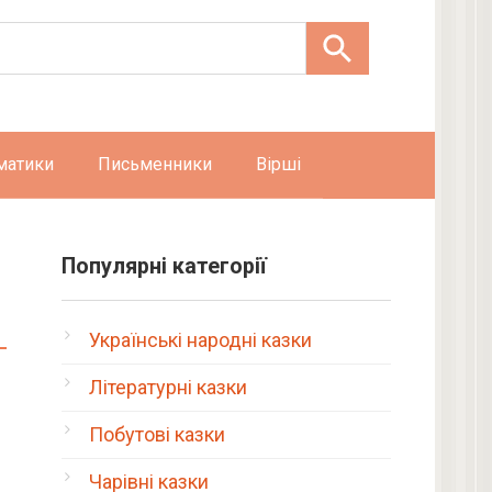
матики
Письменники
Вірші
Популярні категорії
Українські народні казки
Літературні казки
Побутові казки
Чарівні казки