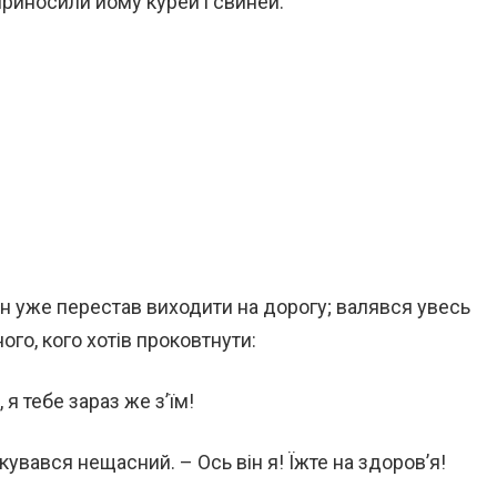
приносили йому курей і свиней:
Він уже перестав виходити на дорогу; валявся увесь
ого, кого хотів проковтнути:
, я тебе зараз же з’їм!
гукувався нещасний. – Ось він я! Їжте на здоров’я!