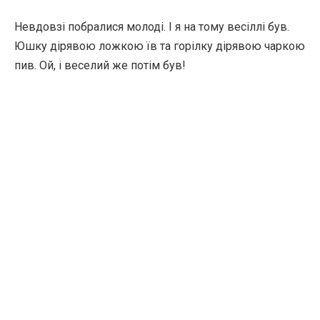
Невдовзі побралися молоді. І я на тому весіллі був.
Юшку дірявою ложкою їв та горілку дірявою чаркою
пив. Ой, і веселий же потім був!