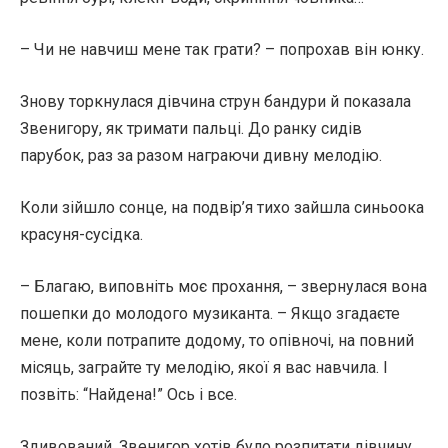
– Чи не навчиш мене так грати? – попрохав він юнку.
Знову торкнулася дівчина струн бандури й показала
Звенигору, як тримати пальці. До ранку сидів
парубок, раз за разом награючи дивну мелодію.
Коли зійшло сонце, на подвір’я тихо зайшла синьоока
красуня-сусідка.
– Благаю, виповніть моє прохання, – звернулася вона
пошепки до молодого музиканта. – Якщо згадаєте
мене, коли потрапите додому, то опівночі, на повний
місяць, заграйте ту мелодію, якої я вас навчила. І
позвіть: “Найдена!” Ось і все.
Здивований, Звенигор хотів було розпитати дівчину,