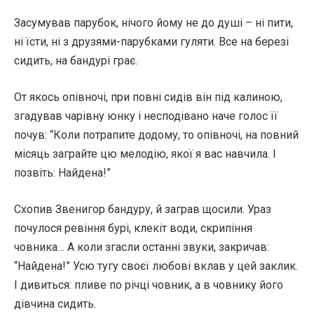
Засумував парубок, нічого йому не до душі – ні пити,
ні їсти, ні з друзями-парубками гуляти. Все на березі
сидить, на бандурі грає.
От якось опівночі, при повні сидів він під калиною,
згадував чарівну юнку і несподівано наче голос її
почув: “Коли потрапите додому, то опівночі, на повний
місяць заграйте цю мелодію, якої я вас навчила. І
позвіть: Найдена!”
Схопив Звенигор бандуру, й заграв щосили. Ураз
почулося ревіння бурі, клекіт води, скрипіння
човника… А коли згасли останні звуки, закричав:
“Найдена!” Усю тугу своєї любові вклав у цей заклик.
І дивиться: пливе по річці човник, а в човнику його
дівчина сидить.