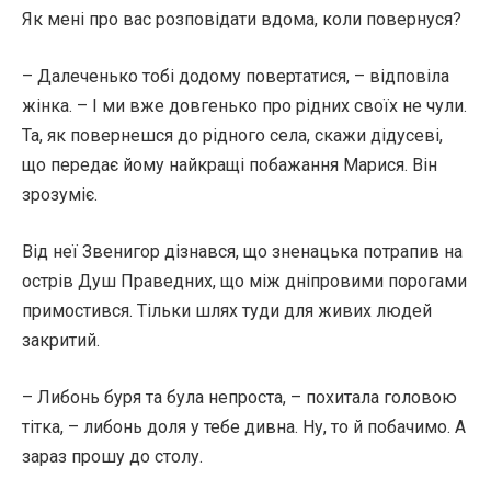
Як мені про вас розповідати вдома, коли повернуся?
– Далеченько тобі додому повертатися, – відповіла
жінка. – І ми вже довгенько про рідних своїх не чули.
Та, як повернешся до рідного села, скажи дідусеві,
що передає йому найкращі побажання Марися. Він
зрозуміє.
Від неї Звенигор дізнався, що зненацька потрапив на
острів Душ Праведних, що між дніпровими порогами
примостився. Тільки шлях туди для живих людей
закритий.
– Либонь буря та була непроста, – похитала головою
тітка, – либонь доля у тебе дивна. Ну, то й побачимо. А
зараз прошу до столу.