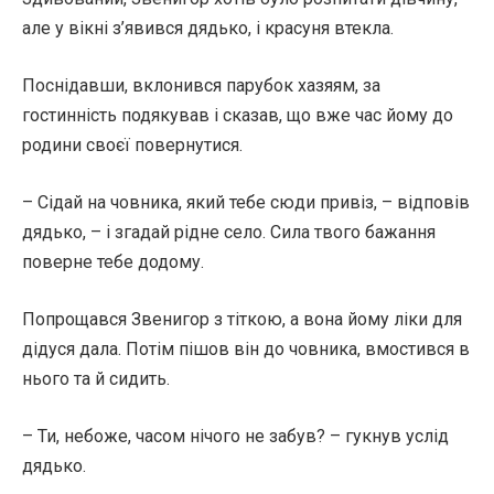
але у вікні з’явився дядько, і красуня втекла.
Поснідавши, вклонився парубок хазяям, за
гостинність подякував і сказав, що вже час йому до
родини своєї повернутися.
– Сідай на човника, який тебе сюди привіз, – відповів
дядько, – і згадай рідне село. Сила твого бажання
поверне тебе додому.
Попрощався Звенигор з тіткою, а вона йому ліки для
дідуся дала. Потім пішов він до човника, вмостився в
нього та й сидить.
– Ти, небоже, часом нічого не забув? – гукнув услід
дядько.