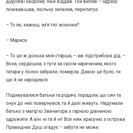
дідусеві хворому ліки віддав. Той випив – одразу
пожвавішав, люльку запалив, перепитує:
– То як, кажеш, ім’я тієї жіночки?
– Марися.
– То це ж донька моя старша, – аж підстрибнув дід. –
Вона, сердешна, з туги за своїм нареченим, якого
татари у полон забрали, померла. Давно це було, ти
ще й не народився.
Подивувалися батьки та родичі, пораділи, що син та
онук до них повернувся, та й далі живуть. Надумали
батько з матір’ю Звенигора з гарною дівчиною
одружити. А він: ні та й ні! Все ніяк красуню з острова
Праведних Душ згадує – забути не може.