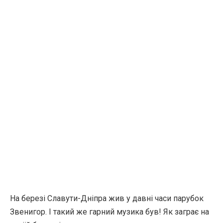
На березі Славути-Дніпра жив у давні часи парубок
Звенигор. І такий же гарний музика був! Як заграє на