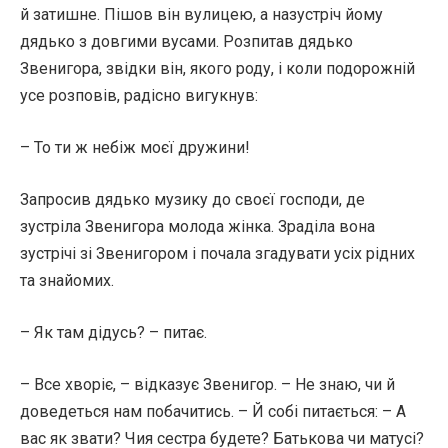
й затишне. Пішов він вулицею, а назустріч йому
дядько з довгими вусами. Розпитав дядько
Звенигора, звідки він, якого роду, і коли подорожній
усе розповів, радісно вигукнув:
– То ти ж небіж моєї дружини!
Запросив дядько музику до своєї господи, де
зустріла Звенигора молода жінка. Зраділа вона
зустрічі зі Звенигором і почала згадувати усіх рідних
та знайомих.
– Як там дідусь? – питає.
– Все хворіє, – відказує Звенигор. – Не знаю, чи й
доведеться нам побачитись. – Й собі питається: – А
вас як звати? Чия сестра будете? Батькова чи матусі?