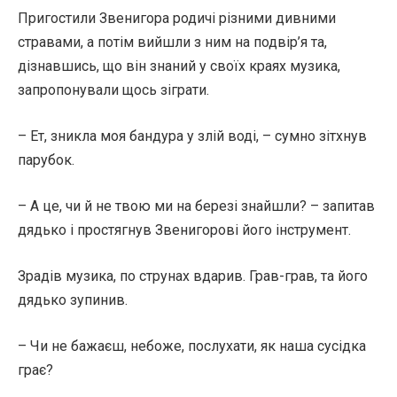
Пригостили Звенигора родичі різними дивними
стравами, а потім вийшли з ним на подвір’я та,
дізнавшись, що він знаний у своїх краях музика,
запропонували щось зіграти.
– Ет, зникла моя бандура у злій воді, – сумно зітхнув
парубок.
– А це, чи й не твою ми на березі знайшли? – запитав
дядько і простягнув Звенигорові його інструмент.
Зрадів музика, по струнах вдарив. Грав-грав, та його
дядько зупинив.
– Чи не бажаєш, небоже, послухати, як наша сусідка
грає?