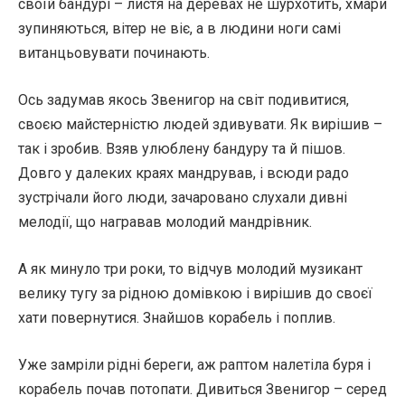
своїй бандурі – листя на деревах не шурхотить, хмари
зупиняються, вітер не віє, а в людини ноги самі
витанцьовувати починають.
Ось задумав якось Звенигор на світ подивитися,
своєю майстерністю людей здивувати. Як вирішив –
так і зробив. Взяв улюблену бандуру та й пішов.
Довго у далеких краях мандрував, і всюди радо
зустрічали його люди, зачаровано слухали дивні
мелодії, що награвав молодий мандрівник.
А як минуло три роки, то відчув молодий музикант
велику тугу за рідною домівкою і вирішив до своєї
хати повернутися. Знайшов корабель і поплив.
Уже замріли рідні береги, аж раптом налетіла буря і
корабель почав потопати. Дивиться Звенигор – серед