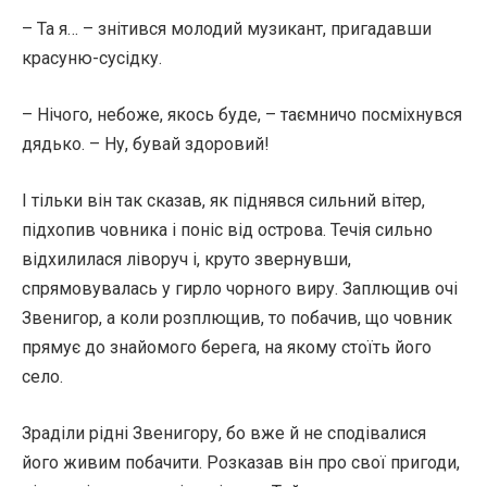
– Та я… – знітився молодий музикант, пригадавши
красуню-сусідку.
– Нічого, небоже, якось буде, – таємничо посміхнувся
дядько. – Ну, бувай здоровий!
І тільки він так сказав, як піднявся сильний вітер,
підхопив човника і поніс від острова. Течія сильно
відхилилася ліворуч і, круто звернувши,
спрямовувалась у гирло чорного виру. Заплющив очі
Звенигор, а коли розплющив, то побачив, що човник
прямує до знайомого берега, на якому стоїть його
село.
Зраділи рідні Звенигору, бо вже й не сподівалися
його живим побачити. Розказав він про свої пригоди,