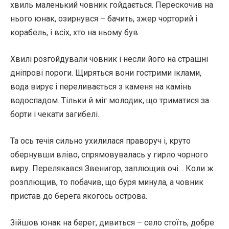
хвиль маленький човник гойдається. Перескочив на
нього юнак, озирнувся – бачить, зжер чорторий і
корабель, і всіх, хто на ньому був.
Хвилі розгойдували човник і несли його на страшні
дніпрові пороги. Щиряться вони гострими іклами,
вода вирує і переливається з каменя на камінь
водоспадом. Тільки й міг молодик, що триматися за
борти і чекати загибелі.
Та ось течія сильно ухилилася праворуч і, круто
обернувши вліво, спрямовувалась у гирло чорного
виру. Перелякався Звенигор, заплющив очі… Коли ж
розплющив, то побачив, що буря минула, а човник
пристав до берега якогось острова.
Зійшов юнак на берег, дивиться – село стоїть, добре