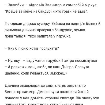
– Залюбки, – відповів Звенигор, а сам собі й міркує:
“Краще за мене на бандурі ніхто грати не вміє”.
Покликав дядько сусідку. Зайшла на подвір’я білява й
синьоока дівчина-красуня з бандурою, чемно
привіталася і тихо запитала у парубка.
– Яку б пісню хотів послухати?
– Ну, яку… – задумався парубок. І хитро посміхнувся:
– А розкажи мені, люба, як наш Дніпро-Славута
шаленіє, коли гнівається. Зможеш?
Дівчина зашарілася до сліз, але, як заграла, то
Звенигор завмер. Дивні звуки полонили його й
понесли у невідомість страшні спогади. Він знову чув
ревіння бурі, клекіт води, скрипіння човника…