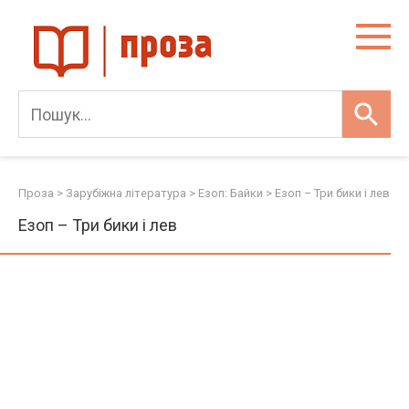
Skip
to
content
Проза
>
Зарубіжна література
>
Езоп: Байки
>
Езоп – Три бики і лев
Езоп – Три бики і лев