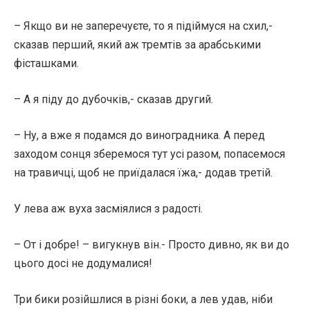
– Якщо ви не заперечуєте, то я підіймуся на схил,-
сказав перший, який аж тремтів за арабськими
фісташками.
– А я піду до дубочків,- сказав другий.
– Ну, а вже я подамся до виноградника. А перед
заходом сонця зберемося тут усі разом, попасемося
на травичці, щоб не приїдалася їжа,- додав третій.
У лева аж вуха засміялися з радості.
– От і добре! – вигукнув він.- Просто дивно, як ви до
цього досі не додумалися!
Три бики розійшлися в різні боки, а лев удав, ніби