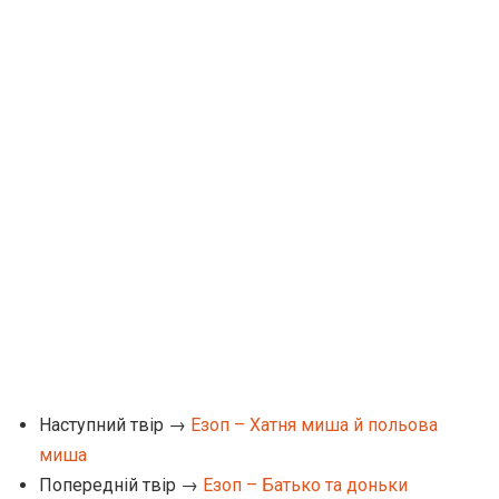
Наступний твір →
Езоп – Хатня миша й польова
миша
Попередній твір →
Езоп – Батько та доньки