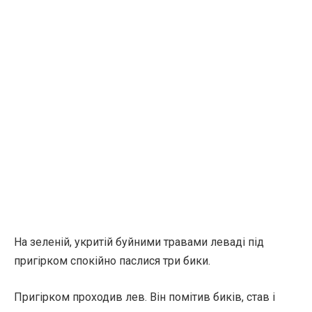
На зеленій, укритій буйними травами леваді під
пригірком спокійно паслися три бики.
Пригірком проходив лев. Він помітив биків, став і