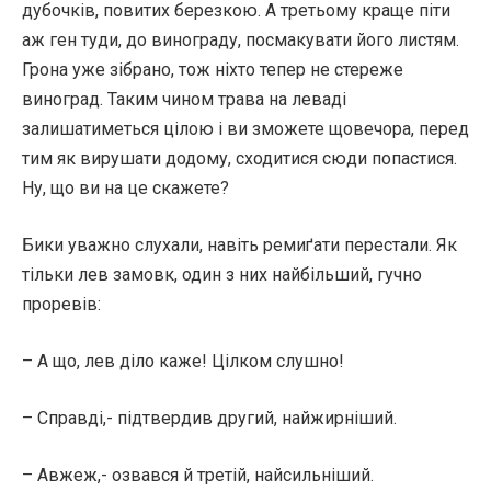
дубочків, повитих березкою. А третьому краще піти
аж ген туди, до винограду, посмакувати його листям.
Грона уже зібрано, тож ніхто тепер не стереже
виноград. Таким чином трава на леваді
залишатиметься цілою і ви зможете щовечора, перед
тим як вирушати додому, сходитися сюди попастися.
Ну, що ви на це скажете?
Бики уважно слухали, навіть ремиґати перестали. Як
тільки лев замовк, один з них найбільший, гучно
проревів:
– А що, лев діло каже! Цілком слушно!
– Справді,- підтвердив другий, найжирніший.
– Авжеж,- озвався й третій, найсильніший.