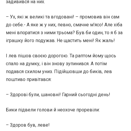
задивився на них.
– Ух, які ж великі та вгодовані! – промовив він сам
до себе.- А яке ж у них, певно, смачне м’ясо! Але хіба
мені впоратися з ними трьома? Був би один, то я б за
іграшку його подужав. Не щастить мені! Як жаль!
І лев пішов своєю дорогою. Та раптом йому щось
спало на думку, і він знову зупинився. А потім
подався схилом униз. Підійшовши до биків, лев
поштиво привітався:
– Здорові були, шановні! Гарний сьогодні день!
Бики підвели голови й неохоче проревіли:
– Здоров був, леве!