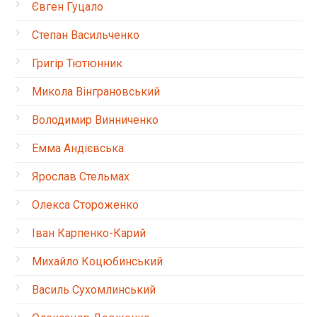
Євген Гуцало
Степан Васильченко
Григір Тютюнник
Микола Вінграновський
Володимир Винниченко
Емма Андієвська
Ярослав Стельмах
Олекса Стороженко
Іван Карпенко-Карий
Михайло Коцюбинський
Василь Сухомлинський