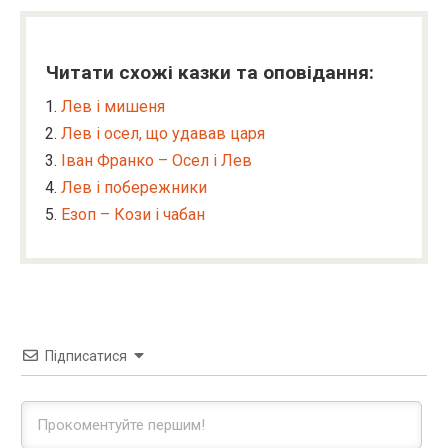
Читати схожі казки та оповідання:
Лев і мишеня
Лев і осел, що удавав царя
Іван Франко – Осел і Лев
Лев і побережники
Езоп – Кози і чабан
Підписатися