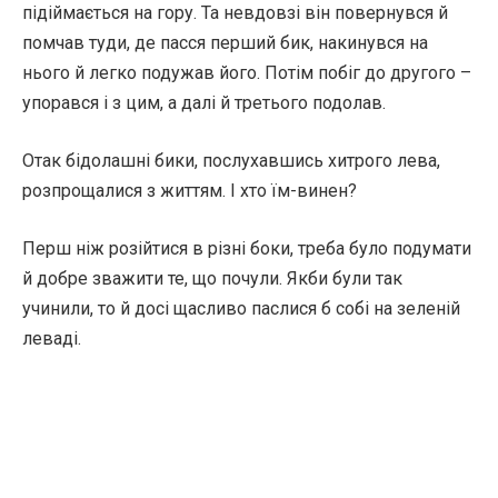
підіймається на гору. Та невдовзі він повернувся й
помчав туди, де пасся перший бик, накинувся на
нього й легко подужав його. Потім побіг до другого –
упорався і з цим, а далі й третього подолав.
Отак бідолашні бики, послухавшись хитрого лева,
розпрощалися з життям. І хто їм-винен?
Перш ніж розійтися в різні боки, треба було подумати
й добре зважити те, що почули. Якби були так
учинили, то й досі щасливо паслися б собі на зеленій
леваді.