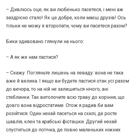
– Дивлюсь оце, як ви любенько пасетеся, і мені аж
заздрісно стало! Як це добре, коли маєш друзів! Ось
тільки не можу я второпати, чому ви пасетеся разом?
Бики здивовано глянули на нього:
– А як же нам пастися?
– Скажу. Погляньте лишень на леваду: вона не така
вже й велика. І якщо ви будете пастися отак усі разом
до вечора, то на ній не залишиться нічого, ані
стеблинки. Так витолочите всю траву до коріння, що
довго вона відростатиме. Отож я радив би вам
розійтися. Один нехай пасеться на схилі, де росте
шавлія, клен та арабські фісташки. Другий нехай
спуститься до потічка, де повно маленьких ніжних