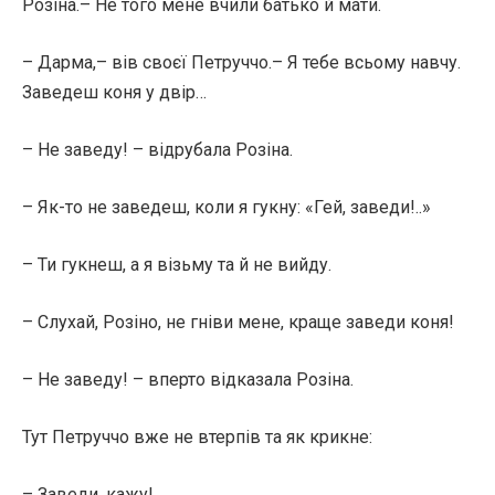
Розіна.– Не того мене вчили батько й мати.
– Дарма,– вів своєї Петруччо.– Я тебе всьому навчу.
Заведеш коня у двір…
– Не заведу! – відрубала Розіна.
– Як-то не заведеш, коли я гукну: «Гей, заведи!..»
– Ти гукнеш, а я візьму та й не вийду.
– Слухай, Розіно, не гніви мене, краще заведи коня!
– Не заведу! – вперто відказала Розіна.
Тут Петруччо вже не втерпів та як крикне:
– Заведи, кажу!