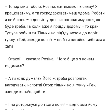
– Тепер ми з тобою, Розіно, житимемо на славу! Я
працюватиму, а ти господарюватимеш удома. Роботи
я не боюсь – з досвітку до ночі поганятиму коня, як
буде треба. Та коли вже я приїду додому – то край!
Тут усе робиш ти. Тільки-но під’їду возом до воріт і
гукну: «Гей, заведи коня!» – щоб ти негайно вибігала з
хати.
– Отакої! – сказала Розіна.– Чого б це я з конем
водилася?
– А ти ж як думала? Його ж треба розпрягти,
нагодувати, напоїти! Отож тільки-но я гукну: «Гей,
заведи коня!», щоб ти…
– І не доторкнуся до твого коня! – відповіла йому