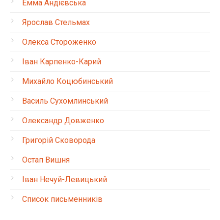
Емма Андієвська
Ярослав Стельмах
Олекса Стороженко
Іван Карпенко-Карий
Михайло Коцюбинський
Василь Сухомлинський
Олександр Довженко
Григорій Сковорода
Остап Вишня
Іван Нечуй-Левицький
Список письменників