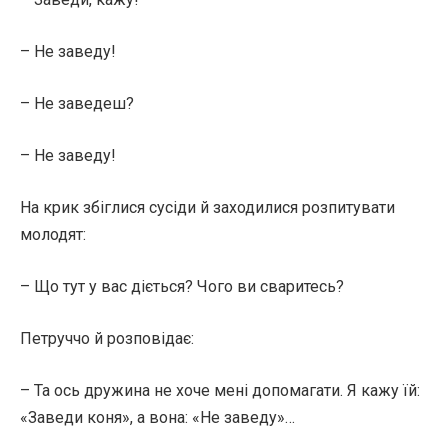
– Не заведу!
– Не заведеш?
– Не заведу!
На крик збіглися сусіди й заходилися розпитувати
молодят:
– Що тут у вас діється? Чого ви сваритесь?
Петруччо й розповідає:
– Та ось дружина не хоче мені допомагати. Я кажу їй:
«Заведи коня», а вона: «Не заведу»…