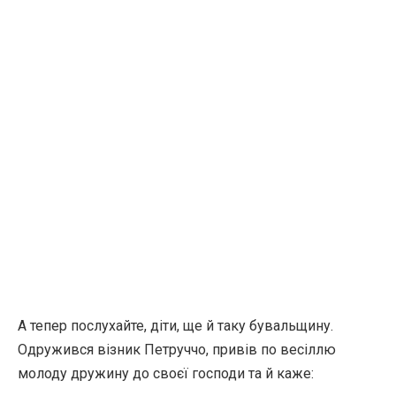
А тепер послухайте, діти, ще й таку бувальщину.
Одружився візник Петруччо, привів по весіллю
молоду дружину до своєї господи та й каже: