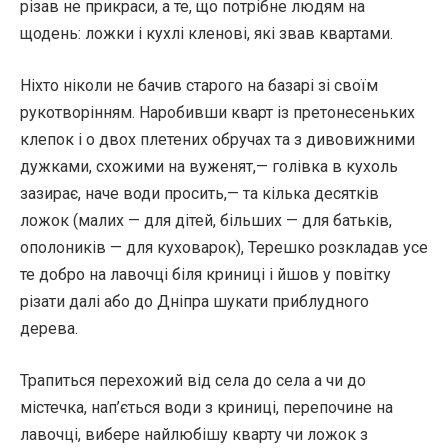
різав не прикраси, а те, що потрібне людям на
щодень: ложки і кухлі кленові, які звав квартами.
Ніхто ніколи не бачив старого на базарі зі своїм
рукотворінням. Наробивши кварт із претонесеньких
клепок і о двох плетених обручах та з дивовижними
дужками, схожими на вуженят,— голівка в кухоль
зазирає, наче води просить,— та кілька десятків
ложок (малих — для дітей, більших — для батьків,
ополоників — для куховарок), Терешко розкладав усе
те добро на лавочці біля криниці і йшов у повітку
різати далі або до Дніпра шукати приблудного
дерева.
Трапиться перехожий від села до села а чи до
містечка, нап’ється води з криниці, перепочине на
лавочці, вибере найлюбішу кварту чи ложок з