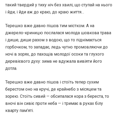
такий твердий у тиху ніч без хвилі, що ступай на нього
і йди, і йди аж до краю, до краю життя…
Терешко вже давно пішов тим містком. А на
джерело-криницю послалася молода шовкова трава
і дише, дише разом з водою, що то піднімається
горбочком, то западає, ледь чутно промовляючи до
ночі в зорях, до пахощів молодої осоки та глухого
деревієвого духу: зима не вдужала вивіяти його
дотла.
Терешко вже давно пішов і стоїть тепер сухим
берестом оно на кручі, де крайнебо з місяцем та
зорею. Стоїть сивий — обсипалася кора з береста, то
вночі він сивіє проти неба — і тримає в руках білу
кварту пам’яті.