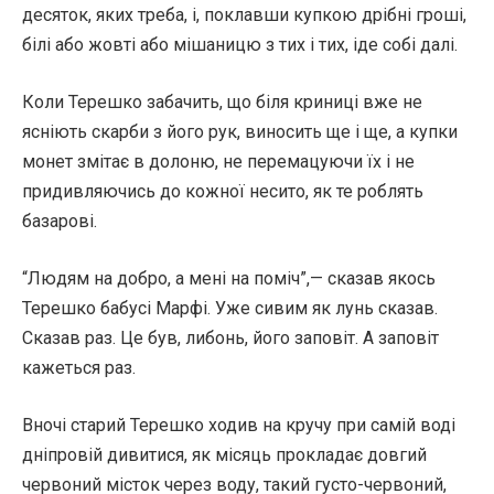
десяток, яких треба, і, поклавши купкою дрібні гроші,
білі або жовті або мішаницю з тих і тих, іде собі далі.
Коли Терешко забачить, що біля криниці вже не
ясніють скарби з його рук, виносить ще і ще, а купки
монет змітає в долоню, не перемацуючи їх і не
придивляючись до кожної несито, як те роблять
базарові.
“Людям на добро, а мені на поміч”,— сказав якось
Терешко бабусі Марфі. Уже сивим як лунь сказав.
Сказав раз. Це був, либонь, його заповіт. А заповіт
кажеться раз.
Вночі старий Терешко ходив на кручу при самій воді
дніпровій дивитися, як місяць прокладає довгий
червоний місток через воду, такий густо-червоний,