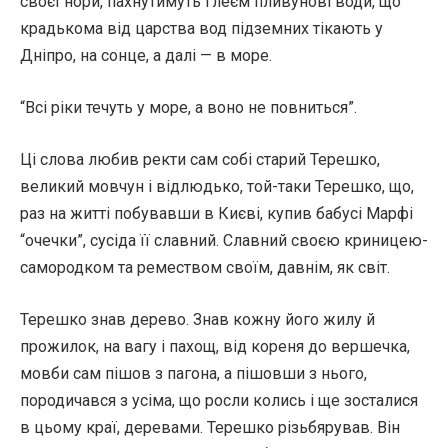
своєї нори, пахнутимуть глеєм пливунові води, що
крадькома від царства вод підземних тікають у
Дніпро, на сонце, а далі — в море.
“Всі ріки течуть у море, а воно не повниться”.
Ці слова любив ректи сам собі старий Терешко,
великий мовчун і відлюдько, той-таки Терешко, що,
раз на житті побувавши в Києві, купив бабусі Марфі
“очечки”, сусіда її славний. Славний своєю криницею-
самородком та ремеством своїм, давнім, як світ.
Терешко знав дерево. Знав кожну його жилу й
прожилок, на вагу і пахощ, від кореня до вершечка,
мовби сам пішов з пагона, а пішовши з нього,
породичався з усіма, що росли колись і ще зосталися
в цьому краї, деревами. Терешко різьбярував. Він