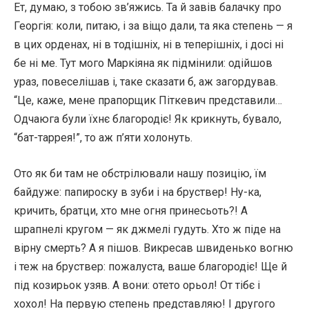
Ет, думаю, з тобою зв’яжись. Та й завів балачку про
Георгія: коли, питаю, і за віщо дали, та яка степень — я
в цих орденах, ні в тодішніх, ні в теперішніх, і досі ні
бе ні ме. Тут мого Маркіяна як підмінили: одійшов
ураз, повеселішав і, таке сказати б, аж загордував.
“Це, каже, мене прапорщик Піткевич представили…
Одчаюга були їхнє благородіє! Як крикнуть, бувало,
“бат-таррея!”, то аж п’яти холонуть.
Ото як би там не обстрілювали нашу позицію, їм
байдуже: папироску в зуби і на бруствер! Ну-ка,
кричить, братци, хто мне огня принесьоть?! А
шрапнелі кругом — як джмелі гудуть. Хто ж піде на
вірну смерть? А я пішов. Викресав швиденько вогню
і теж на бруствер: пожалуста, ваше благородіє! Ще й
під козирьок узяв. А вони: отето орьол! От тібє і
хохол! На первую степень представляю! І другого