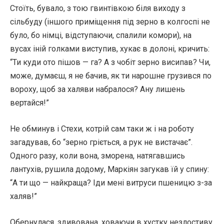
Стоїть, бувало, з тою гвинтівкою біля виходу з
сільбуду (іншого приміщення під зерно в колгоспі не
було, бо німці, відступаючи, спалили комори), на
вусах іній голками виступив, хукає в долоні, кричить:
“Ти куди ото пішов — га? А з чобіт зерно висипав? Чи,
може, думаєш, я не бачив, як ти нарошне грузився по
вороху, щоб за халяви набралося? Ану лишень
вертайся!”
Не обминув і Стехи, котрій сам таки ж і на роботу
загадував, бо “зерно гріється, а рук не вистачає”.
Одного разу, коли вона, зморена, натягавшись
лантухів, рушила додому, Маркіян загукав їй у спину:
“А ти що — найкраща? Іди мені витруси пшеницю з-за
халяв!”
Обернулася, здивована, ховаючи в хустку незлостиву