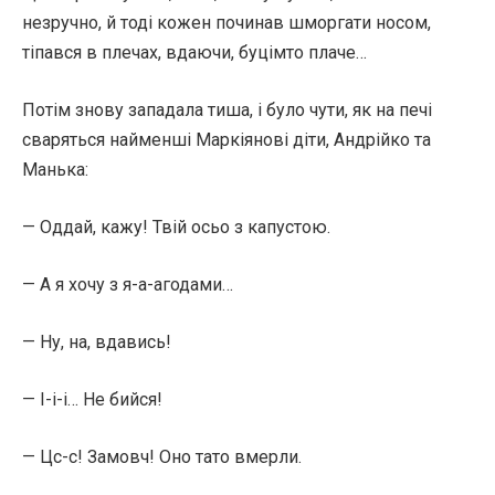
незручно, й тоді кожен починав шморгати носом,
тіпався в плечах, вдаючи, буцімто плаче…
Потім знову западала тиша, і було чути, як на печі
сваряться найменші Маркіянові діти, Андрійко та
Манька:
— Оддай, кажу! Твій осьо з капустою.
— А я хочу з я-а-агодами…
— Ну, на, вдавись!
— І-і-і… Не бийся!
— Цс-с! Замовч! Оно тато вмерли.