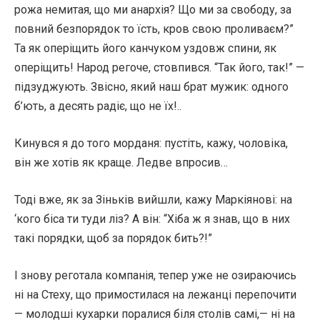
рожа немитая, що ми анархія? Що ми за свободу, за
повний безпорядок то їсть, кров свою проливаєм?”
Та як оперіщить його канчуком уздовж спини, як
оперіщить! Народ регоче, стовпився. “Так його, так!” —
підзуджують. Звісно, який наш брат мужик: одного
б’ють, а десять радіє, що не їх!..
Кинувся я до того морданя: пустіть, кажу, чоловіка,
він же хотів як краще. Ледве впросив…
Тоді вже, як за Зіньків вийшли, кажу Маркіянові: на
‘кого біса ти туди ліз? А він: “Хіба ж я знав, що в них
такі порядки, щоб за порядок бить?!”
І знову реготала компанія, тепер уже не озираючись
ні на Стеху, що примостилася на лежанці перепочити
— молодші кухарки поралися біля столів самі,— ні на