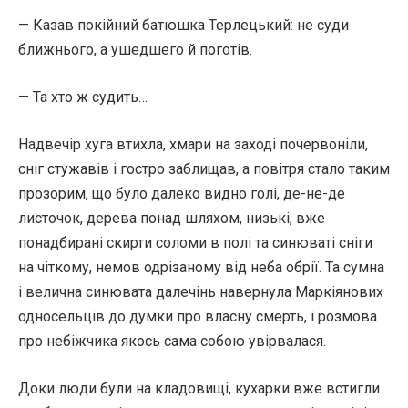
— Казав покійний батюшка Терлецький: не суди
ближнього, а ушедшего й поготів.
— Та хто ж судить…
Надвечір хуга втихла, хмари на заході почервоніли,
сніг стужавів і гостро заблищав, а повітря стало таким
прозорим, що було далеко видно голі, де-не-де
листочок, дерева понад шляхом, низькі, вже
понадбирані скирти соломи в полі та синюваті сніги
на чіткому, немов одрізаному від неба обрії. Та сумна
і велична синювата далечінь навернула Маркіянових
односельців до думки про власну смерть, і розмова
про небіжчика якось сама собою увірвалася.
Доки люди були на кладовищі, кухарки вже встигли