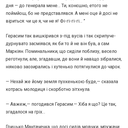
дня — до генерала мене… Ти, конєшно, етого не
поймйош, бо не представлявся. А мені оце й досі не
віриться: чи це я, чи не я! Фі-гі-гі-гі… ”
Герасим так вишкірився з-під вусів і так скрипуче-
дурнувато засміявся, як би то й не він був, а сам
Маркіян. Поминальники, що сиділи поблизу, весело
реготнули, але, згадавши, де вони й навіщо зібралися,
ніяково заозирались і хутенько потягнулися до чарок.
— Нехай же йому земля пухкенькою буде,— сказала
котрась молодиця і скорботно зітхнула.
— Авжеж,— погодився Герасим.— Хіба я що? Це так,
згадалося на гріх…
Грицько Мантачечка, що досі сидів мовчки, мружачи