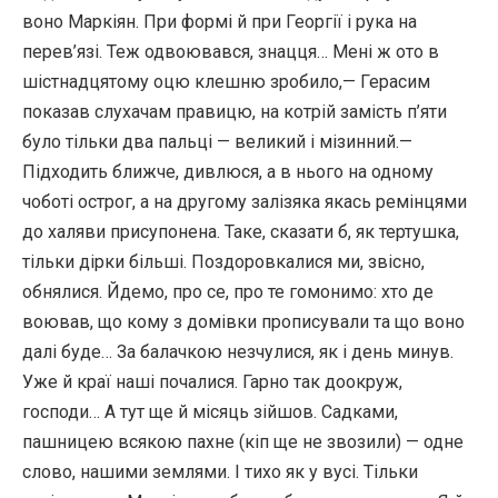
воно Маркіян. При формі й при Георгії і рука на
перев’язі. Теж одвоювався, знацця… Мені ж ото в
шістнадцятому оцю клешню зробило,— Герасим
показав слухачам правицю, на котрій замість п’яти
було тільки два пальці — великий і мізинний.—
Підходить ближче, дивлюся, а в нього на одному
чоботі острог, а на другому залізяка якась ремінцями
до халяви присупонена. Таке, сказати б, як тертушка,
тільки дірки більші. Поздоровкалися ми, звісно,
обнялися. Йдемо, про се, про те гомонимо: хто де
воював, що кому з домівки прописували та що воно
далі буде… За балачкою незчулися, як і день минув.
Уже й краї наші почалися. Гарно так доокруж,
господи… А тут ще й місяць зійшов. Садками,
пашницею всякою пахне (кіп ще не звозили) — одне
слово, нашими землями. І тихо як у вусі. Тільки