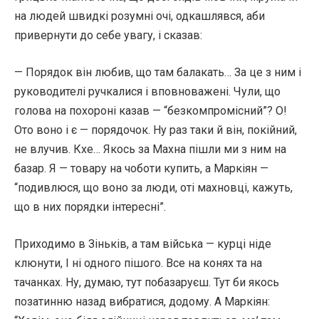
на людей швидкі розумні очі, одкашлявся, аби
привернути до себе увагу, і сказав:
— Порядок він любив, що там балакать… За це з ним і
руководителі ручкалися і вповноважені. Чули, що
голова на похороні казав — “безкомпромісний”? О!
Ото воно і є — порядочок. Ну раз таки й він, покійний,
не влучив. Кхе… Якось за Махна пішли ми з ним на
базар. Я — товару на чоботи купить, а Маркіян —
“подивлюся, що воно за люди, оті махновці, кажуть,
що в них порядки інтересні”.
Приходимо в Зіньків, а там війська — курці ніде
клюнути, І ні одного пішого. Все на конях та на
тачанках. Ну, думаю, тут побазаруєш. Тут би якось
позатинню назад вибратися, додому. А Маркіян: