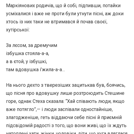
Маркіянових родичів, що й собі, підпивши, потайки
усміхалися і вже не проти були утнути пісні, аж доки
хтось із них таки не втримався й почав своєї,
хутірської:
За лєсом, за дремучим
ізбушка стояла-а-а,
а в єтой, у ізбушкі,
там вдовушка і’жила-а-а…
На нього дехто з тверезіших зацитькав був, боячись,
що пісня про вдовушку лише розтроюдить Стешине
горе, однак Стеха сказала: “Хай співають люди, якщо
вже потягло”,— і люди заспівали одностайніше,
злагодженіше, геть віддаючи себе пісні й приємній
підсвідомій радості з того, що вони живі, що їх ждуть
натоплені хати, жінки, чоловіки, діти, що хуга вляглася