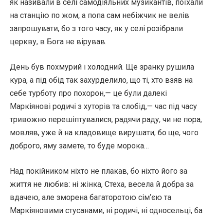
як називали в селі самодіяльних музикантів, поїхали
на станцію по жом, а попа сам небіжчик не велів
запрошувати, бо з того часу, як у селі розібрали
церкву, в Бога не вірував.
День був похмурий і холодний. Ще зранку рушила
кура, а під обід так захурделило, що ті, хто взяв на
себе турботу про похорон,— це були далекі
Маркіянові родичі з хуторів та слобід,— час під часу
тривожно перешіптувалися, радячи раду, чи не пора,
мовляв, уже й на кладовище вирушати, бо ще, чого
доброго, яму замете, то буде морока…
Над покійником ніхто не плакав, бо ніхто його за
життя не любив: ні жінка, Стеха, весела й добра за
вдачею, але зморена багаторотою сім’єю та
Маркіяновими стусанами, ні родичі, ні односельці, ба