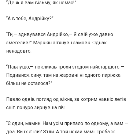
“Де ж я вам візьму, як немає!”
“А в тебе, Андрійку?”
“Ги,— здивувався Андрійко,— Я свій уже давно
змегелив!” Маркіян зітхнув і замовк. Однак
ненадовго.
“Павлушо,— покликав трохи згодом найстаршого.—
Подивися, сину: там на жаровні ні одного пиріжка
більш не осталося?”
Павло одвів погляд од вікна, за котрим навкіс летів
сніг, понуро зирнув на піч:
“Є один, мамин. Нам усім припало по одному, а вам —
два. Ви їх з’їли? З’їли. А той нехай мамі. Треба ж