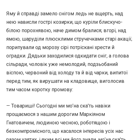
Яму й справді замело снігом ледь не вщерть, над
нею нависли гострі козирки, що куріли блискучо-
білою порохнявою, наче димом бралися; вгорі, над
ямою, шаруділи плюсклими стручечками старі акації;
порипували од морозу сірі потріскані хрести й
оградки. Дядьки заходилися одкидати сніг, а голова
сільради, чоловік уже немолодий, подзьобаний
віспою, червоний від холоду та й від чарки, випитої
перед тим, як вирушати на кладовище, виголосив
тим часом коротку промову:
— Товариші! Сьогодні ми мо’на ска’ть навіки
прощаємося з нашим дорогим Маркіяном
Гнатовичем, людиною чесною, роботящою і
безкомпромісного, що касалося інтересів усіх нас
разом узятих, і яким всі ми його знали, мо’на ска’ть,