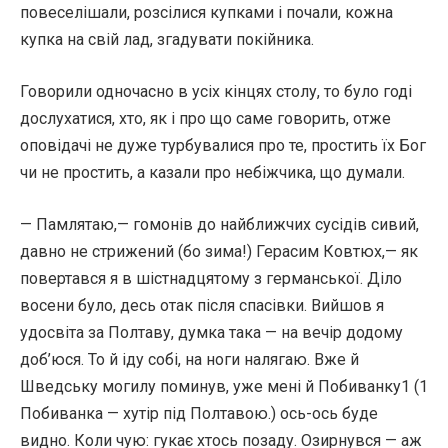
повеселішали, розсілися купками і почали, кожна
купка на свій лад, згадувати покійника.
Говорили одночасно в усіх кінцях столу, то було годі
дослухатися, хто, як і про що саме говорить, отже
оповідачі не дуже турбувалися про те, простить їх Бог
чи не простить, а казали про небіжчика, що думали.
— Памлятаю,— гомонів до найближчих сусідів сивий,
давно не стрижений (бо зима!) Герасим Ковтюх,— як
повертався я в шістнадцятому з германської. Діло
восени було, десь отак після спасівки. Вийшов я
удосвіта за Полтаву, думка така — на вечір додому
доб’юся. То й іду собі, на ноги налягаю. Вже й
Шведську могилу поминув, уже мені й Побиванку1 (1
Побиванка — хутір під Полтавою.) ось-ось буде
видно. Коли чую: гукає хтось позаду. Озирнувся — аж