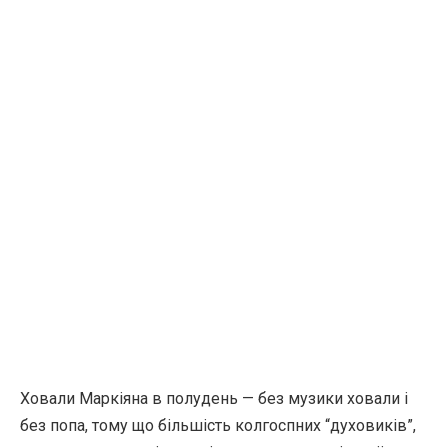
Ховали Маркіяна в полудень — без музики ховали і
без попа, тому що більшість колгоспних “духовиків”,