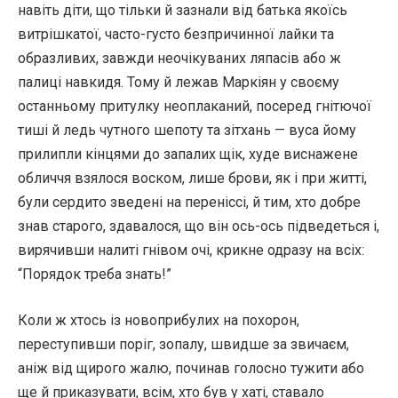
навіть діти, що тільки й зазнали від батька якоїсь
витрішкатої, часто-густо безпричинної лайки та
образливих, завжди неочікуваних ляпасів або ж
палиці навкидя. Тому й лежав Маркіян у своєму
останньому притулку неоплаканий, посеред гнітючої
тиші й ледь чутного шепоту та зітхань — вуса йому
прилипли кінцями до запалих щік, худе виснажене
обличчя взялося воском, лише брови, як і при житті,
були сердито зведені на переніссі, й тим, хто добре
знав старого, здавалося, що він ось-ось підведеться і,
вирячивши налиті гнівом очі, крикне одразу на всіх:
“Порядок треба знать!”
Коли ж хтось із новоприбулих на похорон,
переступивши поріг, зопалу, швидше за звичаєм,
аніж від щирого жалю, починав голосно тужити або
ще й приказувати, всім, хто був у хаті, ставало