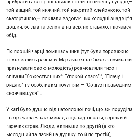
прибрати в хаті, розставили столи, позичені у сусідів,—
той вищий, той нижчий, той накритий клейонкою, той
скатертиною,— поклали вздовж них холодні знадвір’я
дошки, бо лав та ослонів на всіх не ставало, і почався
обід.
По першій чарці поминальники (тут були переважно
ті, хто колись разом із Маркіяном та Стехою починали
празнувати свою молодість) розмовляли тихо і
співали “божественних”: “Упокой, спасє”;”, “Плачу і
ридаю” і з особливим почуттям — “Со духі праведнимі
скончавшуся”…
У хаті було душно від натопленої печі, що аж поруділа
і потріскалася в коминах, а ще від тісноти, горілки й
гарячих страв. Люди, випивши по другій (а хто
молодший та ласий на дурику, то й по третій),