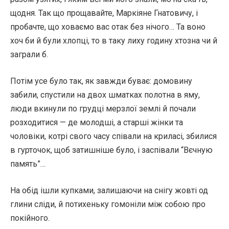
щодня. Так що прощавайте, Маркіяне Гнатовичу, і
пробачте, що ховаємо вас отак без нічого… Та воно
хоч би й були хлопці, то в таку лиху годину хтозна чи й
заграли б.
Потім усе було так, як завжди буває: домовину
забили, спустили на двох шматках полотна в яму,
люди вкинули по грудці мерзлої землі й почали
розходитися — де молодші, а старші жінки та
чоловіки, котрі свого часу співали на криласі, збилися
в гурточок, щоб затишніше було, і заспівали “Вєчную
память”…
На обід ішли купками, залишаючи на снігу жовті од
глини сліди, й потихеньку гомоніли між собою про
покійного.