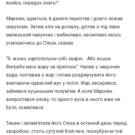
якийсь порядок знать!”
Маркіян, здається, й дихати перестав і довго лежав
нерухомо. Затим зліз на долівку, дістав з-під лави
маленький чавунчик і вибачливо, несміливо якось
усміхаючись до Стехи, сказав:
“Я, жінко, картопельки собі зварю… Або юшки.
Вигреби мені жару на припічок”. Налив у чавунчик
води, поставив у жар і почав роздмухувати його,
вмочаючи одвислий вус у попіл. Жар заіскрився,
зайнявся куценьким полум’ям. А коли Маркіян
випростався знову, то одного вуса в нього вже не
було, осмалився…
Таким і запам’ятала його Стеха в останній день перед
хворобою: стоїть сутулий біля печі, поскубуючи той