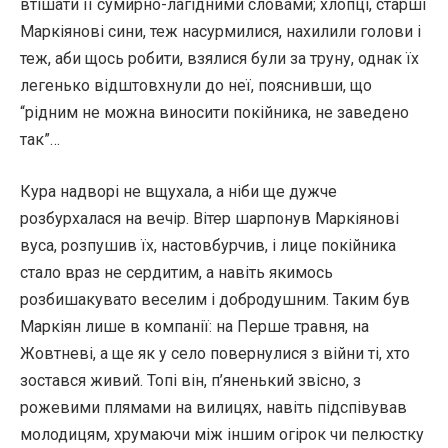
втішати її сумирно-лагідними словами; хлопці, старші
Маркіянові сини, теж насурмилися, нахилили голови і
теж, аби щось робити, взялися були за труну, однак їх
легенько відштовхнули до неї, пояснивши, що
“рідним не можна виносити покійника, не заведено
так”…
Кура надворі не вщухала, а ніби ще дужче
розбурхалася на вечір. Вітер шарпонув Маркіянові
вуса, розпушив їх, настовбурчив, і лице покійника
стало враз не сердитим, а навіть якимось
розбишакувато веселим і добродушним. Таким був
Маркіян лише в компанії: на Перше травня, на
Жовтневі, а ще як у село повернулися з війни ті, хто
зостався живий. Топі він, п’яненький звісно, з
рожевими плямами на вилицях, навіть підспівував
молодицям, хрумаючи між іншим огірок чи пелюстку