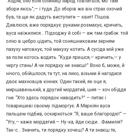
“Ходім, оно біля олійниці народ товпиться, мо’ там
збори якісь”,— і туди. До зборів же він страх охочий
був, та ще як дадуть виступити — квит! Пішов.
Дивлюся, вже порядкує: руками розмахує, кричить,
вуса наїжилися… Підходжу й собі — аж там грабіж: той
олію в цебро цідить, той соняшниковим зерням
пазуху натовкує, той макуху котить. А сусіда мій уже
за поли когось водить. “Куди прешся,— кричить,— у
чергу стань! А чи порядку не знаєш!” Воно б, може, й
нічого, обійшлося, та тут, на лихо, візьми й нагодися
двоє махновців кінних. Один такий, як оце я,
миршавенький, а другий мордатий, шия — хоч обіддя
гни. “Хто здєсь порядок наводить?” — питає і
товаришеві своєму підморгує. А Маркіян вуса
пальцем підбив, оскиркється: “Я, ваше благородіє!” —
“Угу,— каже мордатий.— Ну-ка, йди сюди… Фамилія?
Так-с… Значить, ти порядку хочеш? А ти знаєш те,