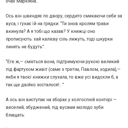
очах Маркіяна…
Ось він швендяє по двору, сердито смикаючи себе за
вуса, і гукає їй на грядки: “Ти знов кролям трави
вкинула? А я тобі що казав? У книжці оно
прописують: хай калієву сіль лижуть, тоді шкурки
линять не будуть”.
“Еге ж,— сміється вона, підтримуючи рукою великий
під фартухом живіт (саме з третім, Павлом, ходила),—
якби я твоєї книжки слухала, то вже усі видохли б, а
так ще двійко зосталося!.. ”
А ось він виступає на зборах у колгоспній конторі —
веселий, збуджений, під вусами молодо зуби
блищать: