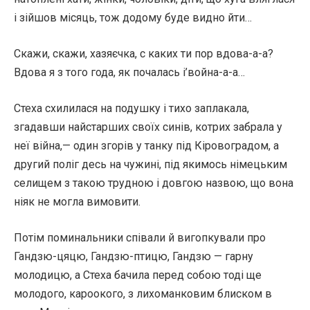
і зійшов місяць, тож додому буде видно йти…
Скажи, скажи, хазяєчка, с каких ти пор вдова-а-а?
Вдова я з того года, як почалась і’война-а-а…
Стеха схилилася на подушку і тихо заплакала,
згадавши найстарших своїх синів, котрих забрала у
неї війна,— один згорів у танку під Кіровоградом, а
другий поліг десь на чужині, під якимось німецьким
селищем з такою трудною і довгою назвою, що вона
ніяк не могла вимовити.
Потім поминальники співали й вигопкували про
Гандзю-цяцю, Гандзю-птицю, Гандзю — гарну
молодицю, а Стеха бачила перед собою тоді ще
молодого, кароокого, з лихоманковим блиском в