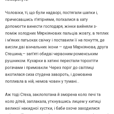
Чоловіки, ті, що були надворі, постягали шапки і,
причесавшись п’ятірнями, попхалися в хату
допомогти винести господаря, жінки вийняли з-
поміж холодних Мяркіянових пальців жовту, в теплих
і м’яких патьоках свічку і поставили її на покуття, де
висіли дві вінчальних ікони — одна Маркіянова, друга
Стешина,— зап’яті обидві червоним роменським
рушником. Кухарки в хатині перестали торохтіти
рогачами і примовкли. Через поріг до світлиці
вкотилася сиза студена завороть, і домовина
попливла в ній, немов човен у тумані…
Аж тоді Стеха, заклопотана й зморена коло печі та
коло дітей, заплакала, уткнувшись лицем у китиці
великої накидної хустки, і баби охоче заходилися