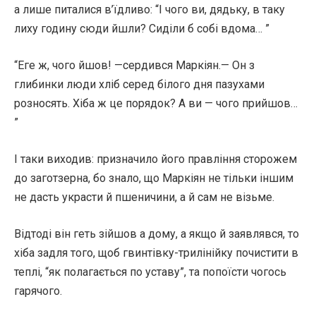
а лише питалися в’їдливо: “І чого ви, дядьку, в таку
лиху годину сюди йшли? Сиділи б собі вдома… ”
“Еге ж, чого йшов! —сердився Маркіян.— Он з
глибинки люди хліб серед білого дня пазухами
розносять. Хіба ж це порядок? А ви — чого прийшов…
”
І таки виходив: призначило його правління сторожем
до заготзерна, бо знало, що Маркіян не тільки іншим
не дасть украсти й пшеничини, а й сам не візьме.
Відтоді він геть зійшов а дому, а якщо й заявлявся, то
хіба задля того, щоб гвинтівку-трилінійку почистити в
теплі, “як полагається по уставу”, та попоїсти чогось
гарячого.