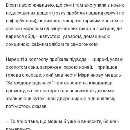
В хаті пахло живицею, що сям і там виступала з нових
недосушених дощок (труну зробили нашвидкуруч і не
пофарбували), новим коленкором, гарячим воском із
свічки і морозом од забужавілих вікон, а з хатини, де
варився обід,— капустою, узваром, домашньою
локшиною, свіжим хлібом та самогонкою.
Нарешті з колгоспу приїхала підвода — широкі, услані
околотом сани, запряжені парою коней,— прийшов
голова сільради, який мав нести Маркіянову медаль
“За трудову відзнаку” і виголосити на кладовищі
промову; в сінях заторохтіли ночвами та діжками,
звільняючи куток, щоб двері ширше відчинялися,
потім хтось сказав:
— То воно таке, що можна б уже й виносити, бо коні
померзнуть.