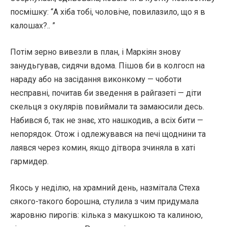
посмішку: “А хіба тобі, чоловіче, повилазило, що я в
калошах?.. ”
Потім зерно вивезли в план, і Маркіян знову
занудьгував, сидячи вдома. Пішов би в колгосп на
нараду або на засідання виконкому — чоботи
несправні, почитав би зведення в райгазеті — діти
скельця з окулярів повиймали та замаюсили десь.
Набився б, так не знає, хто нашкодив, а всіх бити —
непорядок. Отож і одлежувався на печі щоднини та
лаявся через комин, якщо дітвора зчиняла в хаті
гармидер.
Якось у неділю, на храмний день, назмітала Стеха
сякого-такого борошна, стулила з чим придумала
жаровню пирогів: кілька з макушкою та калиною,