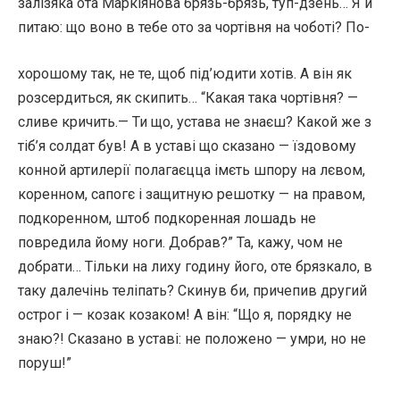
залізяка ота Маркіянова брязь-брязь, туп-дзень… Я й
питаю: що воно в тебе ото за чортівня на чоботі? По-
хорошому так, не те, щоб під’юдити хотів. А він як
розсердиться, як скипить… “Какая така чортівня? —
сливе кричить.— Ти що, устава не знаєш? Какой же з
тіб’я солдат був! А в уставі що сказано — їздовому
конной артилерії полагаєцца імєть шпору на лєвом,
коренном, сапогє і защитную решотку — на правом,
подкоренном, штоб подкоренная лошадь не
повредила йому ноги. Добрав?” Та, кажу, чом не
добрати… Тільки на лиху годину його, оте брязкало, в
таку далечінь теліпать? Скинув би, причепив другий
острог і — козак козаком! А він: “Що я, порядку не
знаю?! Сказано в уставі: не положено — умри, но не
поруш!”