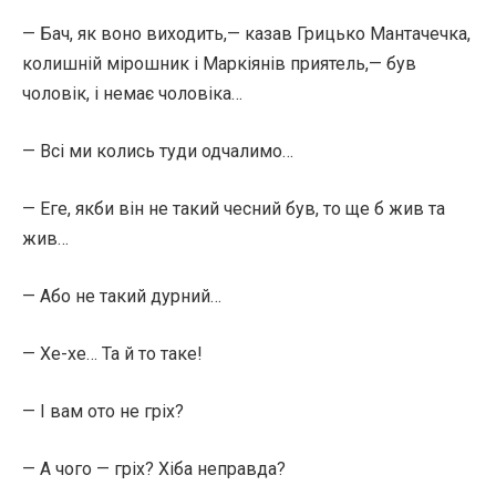
— Бач, як воно виходить,— казав Грицько Мантачечка,
колишній мірошник і Маркіянів приятель,— був
чоловік, і немає чоловіка…
— Всі ми колись туди одчалимо…
— Еге, якби він не такий чесний був, то ще б жив та
жив…
— Або не такий дурний…
— Хе-хе… Та й то таке!
— І вам ото не гріх?
— А чого — гріх? Хіба неправда?