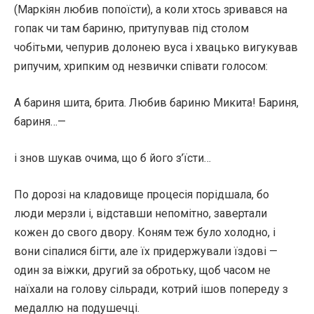
(Маркіян любив попоїсти), а коли хтось зривався на
гопак чи там бариню, притупував під столом
чобітьми, чепурив долонею вуса і хвацько вигукував
рипучим, хрипким од незвички співати голосом:
А бариня шита, брита. Любив бариню Микита! Бариня,
бариня…—
і знов шукав очима, що б його з’їсти…
По дорозі на кладовище процесія порідшала, бо
люди мерзли і, відставши непомітно, завертали
кожен до свого двору. Коням теж було холодно, і
вони сіпалися бігти, але їх придержували їздові —
один за віжки, другий за обротьку, щоб часом не
наїхали на голову сільради, котрий ішов попереду з
медаллю на подушечці.