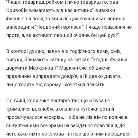
“Якщо, товариші, райком і лічно товариш голова
Кривобік вимагають від нас активної вивозки
фікалію на поля, то ми й по цих показниках повинні
випередити “Червоний партизан”! І якщо правління не
проти, я, як активіст, перший очолив би цей рух!”
В конторі душно, чадно від торф’яного диму; сміх,
вигуки, блимають каганці на лутках. “Згодні! Фікалій
доручити Маркіянові!” Маркіян сяє, обіцяючи
правлінню виправдати довір’я, а їй давко дихати,
лице горить від сорому і хочеться плакать…
По війні, коли вже постарів так, що й вуса не
трималися врізнобіч, а опали на куточки рота й
просвічувалися наскрізь,— хіба не ліз він по коліна в
снігу темними вечорами на засідання правління, де
його вже ніхто не слухав і ні про що з ним не радився,