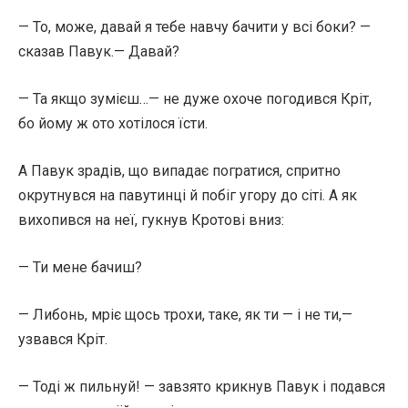
— То, може, давай я тебе навчу бачити у всі боки? —
сказав Павук.— Давай?
— Та якщо зумієш…— не дуже охоче погодився Кріт,
бо йому ж ото хотілося їсти.
А Павук зрадів, що випадає погратися, спритно
окрутнувся на павутинці й побіг угору до сіті. А як
вихопився на неї, гукнув Кротові вниз:
— Ти мене бачиш?
— Либонь, мріє щось трохи, таке, як ти — і не ти,—
узвався Кріт.
— Тоді ж пильнуй! — завзято крикнув Павук і подався