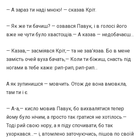
— А зараз ти наді мною! — сказав Кріт.
— Як же ти бачиш? — озвався Павук, і в голосі його
вже не чути було хвастощів.— А казав — недобачаєш…
— Казав,— засміявся Кріт,— та не зав’язав. Бо в мене
замість очей вуха бачать,— Коли ти біжиш, снасть під
ногами в тебе каже: рип-рип, рип-рип…
А як зупинишся — мовчить. Отож де вона вмовкла,
там ти і є.
— А-а,— кисло мовив Павук, бо вихвалятися тепер
йому було нічим, а просто так гратися не хотілось.—
Тоді рий свою нору, а я піду спочивати, бо так
ухоркався…— і, втомлено заточуючись, пішов по своїй