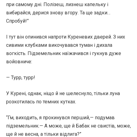
при самому дні. Полізеш, лизнеш капельку і
вибирайся, дерися знову вгору. Та ще задки…
Спробуй!”
І тут він опинився напроти Куреневих дверей. З них
сивими клубками викочувався туман і дихала
вогкість. Підземельник наїжачився і гукнув дуже
войовниче:
— Турр, турр!
У Курені, однак, ніщо й не шелеснуло, тільки луна
розкотилась по темних кутках.
“Гм, виходить, я прокинувся перший,— подумав
підземельник.— А може, ще й Бабак не свистів, може,
ще й не весна, а тільки відлига?”