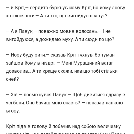
— Я Кріт,— сердито буркнув йому Кріт, бо йому знову
хотілося їсти.— А ти хто, що вигойдуєшся тут?
— А я Павук,— поважно мовив волохань.— І не
вигойдуюся, а дожидаю муху. А ти сюди по що?
— Нору буду рити.— сказав Кріт і чхнув, бо туман
зайшов йому в ніздрі. — Мені Мурашиний ватаг
дозволив… А ти краще скажи, навіщо тобі стільки
очей?
— Ха! — посміхнувся Павук.— Щоб дивитися одразу в
усі боки. Оно бачиш мою снасть? — показав лапкою
вгору.
Кріт підвів голову й побачив над собою величезну