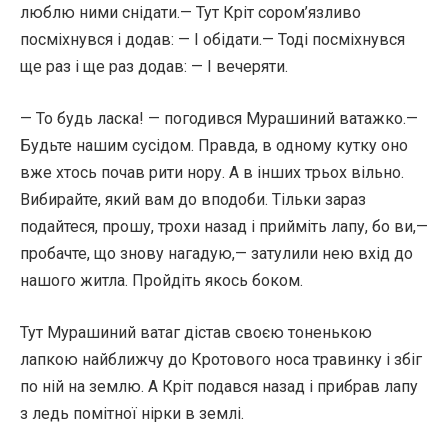
люблю ними снідати.— Тут Кріт сором’язливо
посміхнувся і додав: — І обідати.— Тоді посміхнувся
ще раз і ще раз додав: — І вечеряти.
— То будь ласка! — погодився Мурашиний ватажко.—
Будьте нашим сусідом. Правда, в одному кутку оно
вже хтось почав рити нору. А в інших трьох вільно.
Вибирайте, який вам до вподоби. Тільки зараз
подайтеся, прошу, трохи назад і прийміть лапу, бо ви,—
пробачте, що знову нагадую,— затулили нею вхід до
нашого житла. Пройдіть якось боком.
Тут Мурашиний ватаг дістав своєю тоненькою
лапкою найближчу до Кротового носа травинку і збіг
по ній на землю. А Кріт подався назад і прибрав лапу
з ледь помітної нірки в землі.