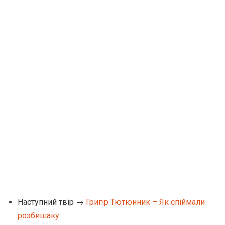
Наступний твір →
Григір Тютюнник – Як спіймали
розбишаку