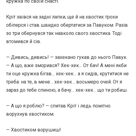
кружка по своїй снасті.
Кріт звівся на задні лапки, ще й на хвостик трохи
обіперся і став швидко обертатися за Павуком. Разів
зо три обернувся так навколо свого хвостика. Тоді
втомився й сів.
— Дивись, дивись! — захекано гукав до нього Павук.
— А що, вже зморився? Хек-хек… От бач! А мені якби
ти оце кружка бігав… хек-хек… а я сидів, крутитися не
треба: на те, в мене… хек-хек… восьмеро очей. От я
зараз до тебе спиною, а бачу… хек-хек… що ти робиш.
— А що я роблю? — спитав Кріт і ледь помітно
ворухнув хвостиком.
— Хвостиком ворушиш!