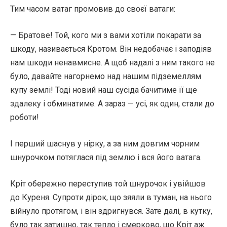
Тим часом ватаг промовив до своєї ватаги:
— Братове! Той, кого ми з вами хотіли покарати за
шкоду, називається Кротом. Він недобачає і заподіяв
нам шкоди ненавмисне. А щоб надалі з ним такого не
було, давайте нагорнемо над нашим підземеллям
купу землі! Тоді новий наш сусіда бачитиме її ще
здалеку і обминатиме. А зараз — усі, як один, стали до
роботи!
І перший шаснув у нірку, а за ним довгим чорним
шнурочком потяглася під землю і вся його ватага.
Кріт обережно переступив той шнурочок і увійшов
до Куреня. Супроти дірок, що зяяли в туман, на нього
війнуло протягом, і він здригнувся. Зате далі, в кутку,
було так затишно, так тепло і смерково, що Кріт аж