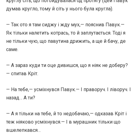
круглу сіть, що погойдувалася од протягу (цей Павук
думав кругло, тому й сіть у нього була кругла).
— Так ото я там сиджу і жду мух,— пояснив Павук.—
Як тільки налетить котрась, то й заплутається. Тоді я
не тільки чую, що павутина дрижить, а ще й бачу, де
саме.
— А зараз куди ти оце дивишся, що я ніяк не доберу?
— спитав Кріт.
— На тебе,— усміхнувся Павук.— І праворуч. І ліворуч. І
назад… А ти?
— А я тільки на тебе, й то недобачаю,— одказав Кріт і
теж ніяково усміхнувся.— І в мурашник тільки що
вшелепкався…