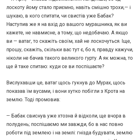
лоскоту йому стало приємно, навіть смішно трохи,— і
шукаю, в кого спитати, чи свистів уже Бабак?
Наступив же я на вхід до вашого мурашника, як ви
кажете, не навмисне, а тому, що недобачаю. А якщо
ви — ватаг, то скажіть своїм, хай не лоскочуться. Іще,
прошу, скажіть, скільки вас тут є, бо я, правду кажучи,
ніколи не бачив такого великого гурту. А як можна, то
ще й таке спитаю: куди се ви поспішаєте?
Вислухавши це, ватаг щось гукнув до Мурах, щось
показав їм вусами, і вони хутко побігли з Крота на
землю. Тоді промовив:
— Бабак свиснув уже хтозна й відколи, ще вчора в
полудень; поспішаємо ми завжди, бо в нас повно
роботи під землею і на землі: гнізда будувати, землю