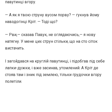
павутинці вгору.
— А як я твою струну вусом порву? — гукнув йому
навздогінці Кріт. — Тоді що?
— Рви,— сказав Павук, не оглядаючись,— я нову
натягну. У мене цих струн стільки, що на сто сіток
вистачить.
І загойдався на круглій павутинці, і підобгав під себе
лапки-дужки, і вже засинав, утомлений. А Кріт де
стояв там і зник під землею, тільки грудочки вгору
полетіли.