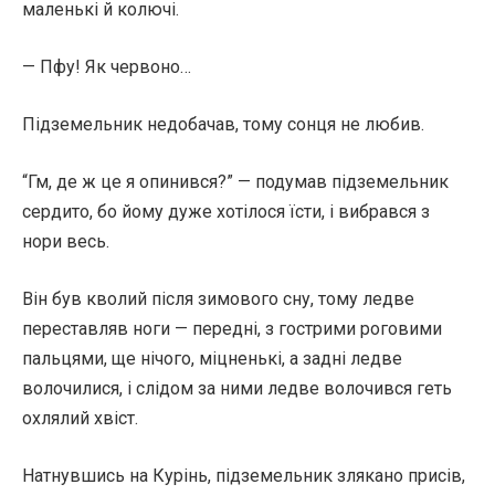
маленькі й колючі.
— Пфу! Як червоно…
Підземельник недобачав, тому сонця не любив.
“Гм, де ж це я опинився?” — подумав підземельник
сердито, бо йому дуже хотілося їсти, і вибрався з
нори весь.
Він був кволий після зимового сну, тому ледве
переставляв ноги — передні, з гострими роговими
пальцями, ще нічого, міцненькі, а задні ледве
волочилися, і слідом за ними ледве волочився геть
охлялий хвіст.
Натнувшись на Курінь, підземельник злякано присів,