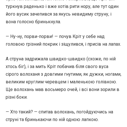
туркнув раденько і вже хотів рити нору, але тут один
його вусик зачепився за якусь невидиму струну, і
вона голосно бринькнула.
— Ну-ну, порви-порви! — почув Кріт у себе над
головою грізний покрик і зіщулився, і присів на лапах.
А струна задрижала швидко-швидко (схоже, по ній
хтось біг), і за мить Кріт побачив біля свого вуса
сірого волоханя з довгими гнутими, як дужки, ногами,
великим круглим черевцем і маленькою голівкою.
Ще волохань мав восьмеро очей, і всі вони зорили в
різні боки.
— Хто такий? — спитав волохань, погойдуючись на
струні та бринькаючи по ній одною лапкою.