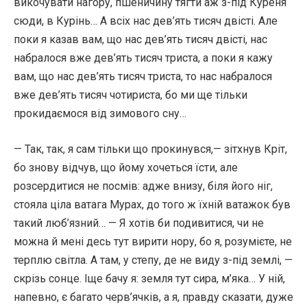
викочувати нагору, пшеничину тягти аж з-під Куреня
сюди, в Курінь… А всіх нас дев’ять тисяч двісті. Але
поки я казав вам, що нас дев’ять тисяч двісті, нас
набралося вже дев’ять тисяч триста, а поки я кажу
вам, що нас дев’ять тисяч триста, то нас набралося
вже дев’ять тисяч чотириста, бо ми ще тільки
прокидаємося від зимового сну…
— Так, так, я сам тільки що прокинувся,— зітхнув Кріт,
бо знову відчув, що йому хочеться їсти, але
розсердитися не посмів: адже внизу, біля його ніг,
стояла ціла ватага Мурах, до того ж їхній ватажок був
такий люб’язний… — Я хотів би подивитися, чи не
можна й мені десь тут вирити нору, бо я, розумієте, не
терплю світла. А там, у степу, де не виду з-під землі, —
скрізь сонце. Іще бачу я: земля тут сира, м’яка… У ній,
напевно, є багато черв’ячків, а я, правду сказати, дуже