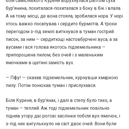
біля самісінького Куреня ворухнулася раптом суха
бур’янина, похиталася-похиталася з боку в бік і впала.
А на тому місці, де вона стояла, зробилася нора. У норі
хтось важко посапував і сердито бурмотів. А трохи
перегодом з-під землі виткнувся в туман гострий
писок, за ним — сердитющі настовбурчені вуса, а за
вусами і вся голова якогось підземельника —
припорошена пилом, без очей і з маленьким
ямочками в щетині замість вух.
— Пфу! — сказав підземельник, курнувши хмаркою
пилу. Потім понюхав туман і прислухався.
Біля Куреня, в бур’янах, і далі в степу було тихо, а
туман — теплий. Аж тоді підземельник повільно
підняв угору дві рогові заслінки побіля вух-ямочок, і
з-під них вигулькнуло на світ двоє очей. Вони були