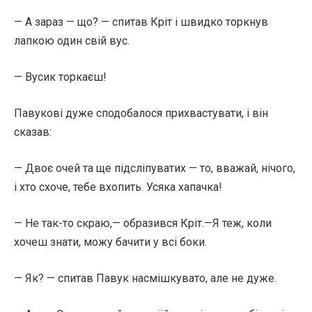
— А зараз — що? — спитав Кріт і швидко торкнув
лапкою один свій вус.
— Вусик торкаєш!
Павукові дуже сподобалося прихвастувати, і він
сказав:
— Двоє очей та ще підсліпуватих — то, вважай, нічого,
і хто схоче, тебе вхопить. Усяка хапачка!
— Не так-то скраю,— образився Кріт.—Я теж, коли
хочеш знати, можу бачити у всі боки.
— Як? — спитав Павук насмішкувато, але не дуже.