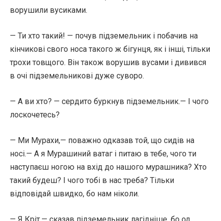
ворушили вусиками.
— Ти хто такий! — почув підземельник і побачив на
кінчикові свого носа такого ж бігунця, як і інші, тільки
трохи товщого. Він також ворушив вусами і дивився
в очі підземельникові дуже суворо.
— А ви хто? — сердито буркнув підземельник.— І чого
лоскочетесь?
— Ми Мурахи,— поважно одказав той, що сидів на
носі.— А я Мурашиний ватаг і питаю в тебе, чого ти
наступаєш ногою на вхід до нашого мурашника? Хто
такий будеш? І чого тобі в нас треба? Тільки
відповідай швидко, бо нам ніколи.
— Я Кріт,— сказав підземельник лагідніше, бо од