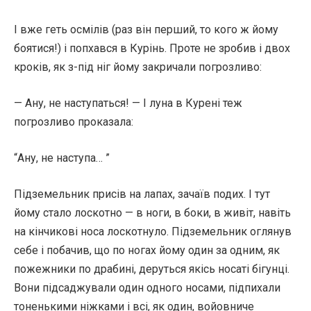
І вже геть осмілів (раз він перший, то кого ж йому
боятися!) і попхався в Курінь. Проте не зробив і двох
кроків, як з-під ніг йому закричали погрозливо:
— Ану, не наступаться! — І луна в Курені теж
погрозливо проказала:
“Ану, не наступа… ”
Підземельник присів на лапах, зачаїв подих. І тут
йому стало лоскотно — в ноги, в боки, в живіт, навіть
на кінчикові носа лоскотнуло. Підземельник оглянув
себе і побачив, що по ногах йому один за одним, як
пожежники по драбині, деруться якісь носаті бігунці.
Вони підсаджували один одного носами, підпихали
тоненькими ніжками і всі, як один, войовниче