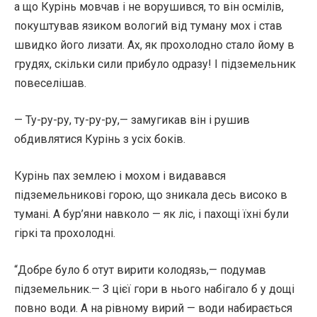
а що Курінь мовчав і не ворушився, то він осмілів,
покуштував язиком вологий від туману мох і став
швидко його лизати. Ах, як прохолодно стало йому в
грудях, скільки сили прибуло одразу! І підземельник
повеселішав.
— Ту-ру-ру, ту-ру-ру,— замугикав він і рушив
обдивлятися Курінь з усіх боків.
Курінь пах землею і мохом і видавався
підземельникові горою, що зникала десь високо в
тумані. А бур’яни навколо — як ліс, і пахощі їхні були
гіркі та прохолодні.
“Добре було б отут вирити колодязь,— подумав
підземельник.— З цієї гори в нього набігало б у дощі
повно води. А на рівному вирий — води набирається