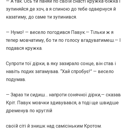
— А так. Ось ти паняй по своїй снасті кружка-біжка і
зупиняйся де хоч, а я спиною до тебе одвернуся й
казатиму, до саме ти зупинився.
— Нумо! — весело погодився Павук.— Тільки ж я
тепер мовчатиму, бо ти по голосу вгадуватимеш.— І
подався кружка.
Супроти тої дірки, в яку зазирало сонце, він став і
навіть подих затамував. “Хай спробує!” — весело
подумав.
— Зараз ти сидиш… напроти сонячної дірки,— сказав
Кріт. Павук мовчки здивувався, а тоді ще швидше
дременув по круглій
своїй сіті й знишк над самісіньким Кротом.