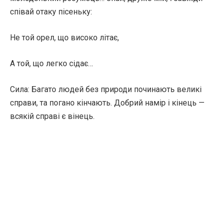
співай отаку пісеньку:
Не той орел, що високо літає,
А той, що легко сідає…
Сила: Багато людей без природи починають великі
справи, та погано кінчають. Добрий намір і кінець —
всякій справі є вінець.