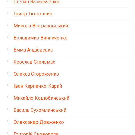
Степан Васильченко
Григір Тютюнник
Микола Вінграновський
Володимир Винниченко
Емма Андієвська
Ярослав Стельмах
Олекса Стороженко
Іван Карпенко-Карий
Михайло Коцюбинський
Василь Сухомлинський
Олександр Довженко
Григорій Сковорода