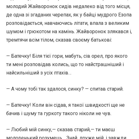
молодий Жайворонок сидів недалеко від того місця,
де одна зі згаданих черепах, як у байці мудрого Езопа
розповідається, навчаючись літати, впала з великим
шумом і грюкотом на камінь. Жайворонок злякався і,
тремтячи всім тілом, сказав своєму батькові:
— Батечку! Біля тієї гори, мабуть, сів орел, про якого
ти мені розповідав колись, що то найстрашніший і
найсильніший з усіх птахів…
— А чому тобі так здалося, синку? — спитав старий.
— Батечку! Коли він сідав, я такої швидкості ще не
бачив і шуму та гуркоту такого ніколи не чув.
— Любий мій синку,— сказав старий,— ти маєш
молоденький розумець… Знай, друже мій, і завжди