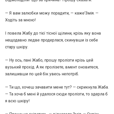
— Я вам залюбки можу порадити, — каже’Змія. —
Ходіть за мною!
І повела Жабу до тієї тісної щілини, крізь яку вона
нещодавно ледве продерлася, скинувши із себе
стару шкіру.
— Ну ось, пані Жабо, прошу пролізти крізь цей
вузький прохід. А як пролізете, вмент оновитеся,
залишивши по цей бік увесь непотріб.
— Ти що, хочеш зачавити мене тут? — скрикнула Жаба.
— Та хоча б мені й удалося сюди пролізти, то здерла б
я всю шкіру!