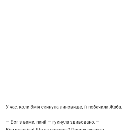
У час, коли Змія скинула линовище, її побачила Жаба.
— Бог з вами, пані! — гукнула здивовано. —
Відмолоділи! Що за причина? Прошу сказати.