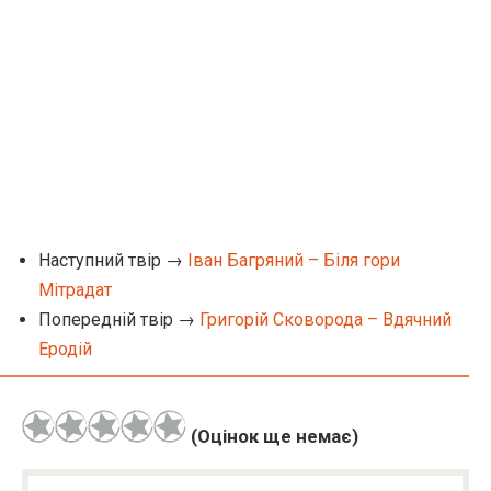
Наступний твір →
Іван Багряний – Біля гори
Мітрадат
Попередній твір →
Григорій Сковорода – Вдячний
Еродій
(Оцінок ще немає)