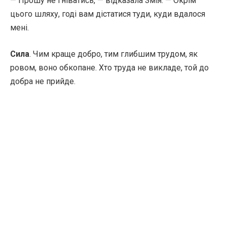
— Прошу не гніватись, — відказала Змія. — Окрім
цього шляху, годі вам дістатися туди, куди вдалося
мені.
Сила
. Чим краще добро, тим глибшим трудом, як
ровом, воно обкопане. Хто труда не викладе, той до
добра не прийде.