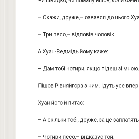
Чи швидко, чи помалу йшов, коли бачить
– Скажи, друже,– озвався до нього Хуа
– Три песо,– відповів чоловік.
А Хуан-Ведмідь йому каже:
– Дам тобі чотири, якщо підеш зі мною
Пішов Рівняйгора з ним. Ідуть усе впер
Хуан його й питає:
– А скільки тобі, друже, за це заплатять
– Чотири песо,– відказує той.