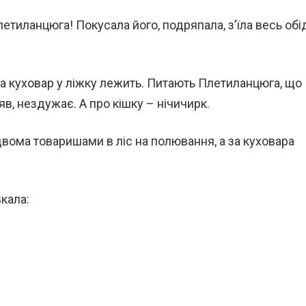
етиланцюга! Покусала його, подряпала, з’їла весь обі
 а куховар у ліжку лежить. Питають Плетиланцюга, що
яв, нездужає. А про кішку – нічичирк.
вома товаришами в ліс на полювання, а за куховара
вкала: