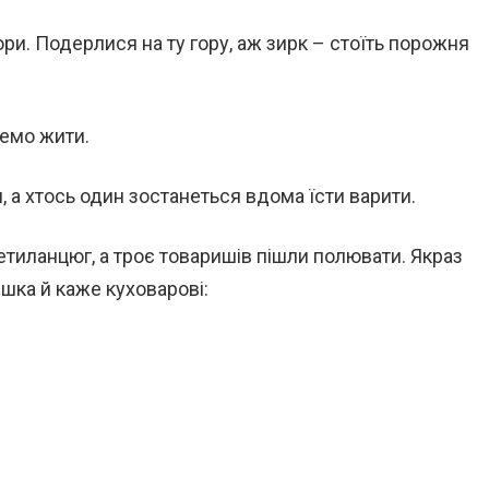
ри. Подерлися на ту гору, аж зирк – стоїть порожня
демо жити.
, а хтось один зостанеться вдома їсти варити.
етиланцюг, а троє товаришів пішли полювати. Якраз
ішка й каже куховарові: