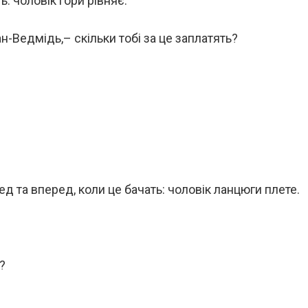
: чоловік гори рівняє.
н-Ведмідь,– скільки тобі за це заплатять?
.
ед та вперед, коли це бачать: чоловік ланцюги плете.
?