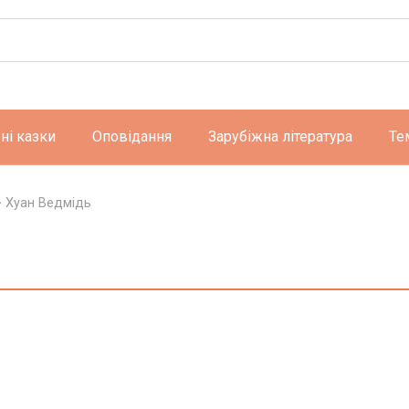
ні казки
Оповідання
Зарубіжна література
Те
>
Хуан Ведмідь