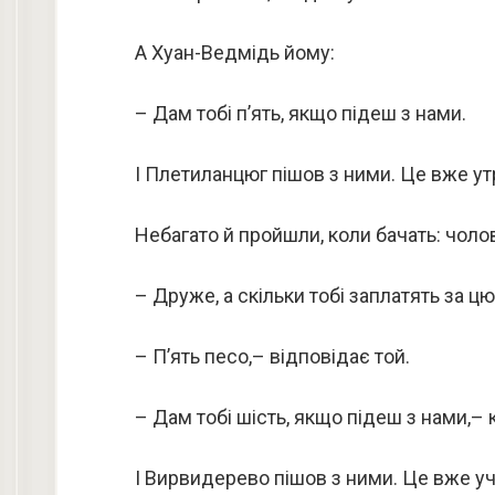
А Хуан-Ведмідь йому:
– Дам тобі п’ять, якщо підеш з нами.
І Плетиланцюг пішов з ними. Це вже у
Небагато й пройшли, коли бачать: чолов
– Друже, а скільки тобі заплатять за ц
– П’ять песо,– відповідає той.
– Дам тобі шість, якщо підеш з нами,–
І Вирвидерево пішов з ними. Це вже у