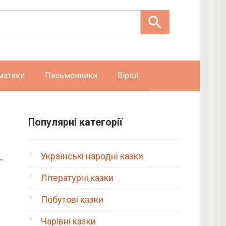
матики
Письменники
Вірші
Популярні категорії
Українські народні казки
Літературні казки
Побутові казки
Чарівні казки