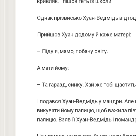
кривляк. І пішов геть із школи.
Однак прізвисько Хуан-Ведмідь відтоді
Прийшов Хуан додому й каже матері:
– Піду я, мамо, побачу світу.
А мати йому:
– Та гаразд, синку. Хай же тобі щастит
І подався Хуан-Ведмідь у мандри. Але
викувати йому палицю, щоб важила пів
палицю. Взяв її Хуан-Ведмідь і поманд