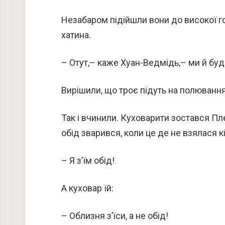
Незабаром підійшли вони до високої го
хатина.
– Отут,– каже Хуан-Ведмідь,– ми й бу
Вирішили, що троє підуть на полювання
Так і вчинили. Куховарити зостався Пл
обід зварився, коли це де не взялася к
– Я з’їм обід!
А куховар їй:
– Облизня з’їси, а не обід!