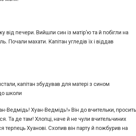
 від печери. Вийшли син із матір’ю та й побігли на
ь. Почали махати. Капітан угледів їх і віддав
стали, капітан збудував для матері з сином
до школи
н-Ведмідь! Хуан-Ведмідь!» Він до вчительки, просить
я. Та де там! Хлопці, наче й не чули вчительчиних
я терпець Хуанові. Схопив він парту й пожбурив на