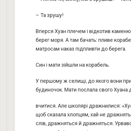
– Та зрушу!
Вперся Хуан плечем і відкотив каменюку
берег моря. А там бачать: пливе корабел
матросам наказ підпливти до берега.
Син і мати зійшли на корабель.
У першому ж селищі, до якого вони при
будиночок. Мати послала свого Хуана 
вчитися. Але школярі дражнилися: «Хуа
щоб сказала хлопцям, хай не дражнятьс
слів, дражняться й дражняться. Урвавс