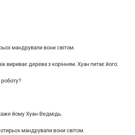
трьох мандрували вони світом.
ік вириває дерева з корінням. Хуан питає його:
ю роботу?
 каже йому Хуан-Ведмідь.
чотирьох мандрували вони світом.