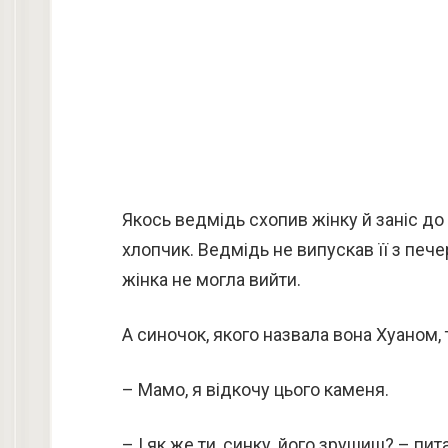
Якось ведмідь схопив жінку й заніс до 
хлопчик. Ведмідь не випускав її з пече
жінка не могла вийти.
А синочок, якого назвала вона Хуаном, 
– Мамо, я відкочу цього каменя.
– І як же ти, синку, його зрушиш? – пит