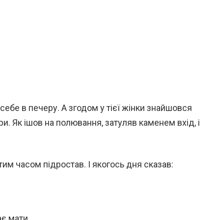
себе в печеру. А згодом у тієї жінки знайшовся
ри. Як ішов на полювання, затуляв каменем вхід, і
тим часом підростав. І якогось дня сказав:
ає мати.