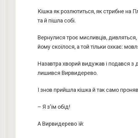
Кішка як розлютиться, як стрибне на Пл
та й пішла собі.
Вернулися троє мисливців, дивляться,
йому скоїлося, а той тільки охкає: мовл
Назавтра хворий видужав і подався з д
лишився Вирвидерево.
І знов прийшла кішка й так само проня
– Я з’їм обід!
А Вирвидерево їй: