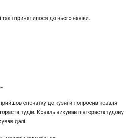
 так і причепилося до нього навіки.
ь…
 прийшов спочатку до кузні й попросив коваля
тораста пудів. Коваль викував півторастапудову
рував далі.