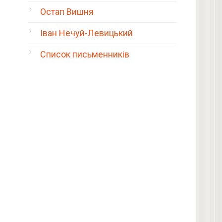
Остап Вишня
Іван Нечуй-Левицький
Список письменників