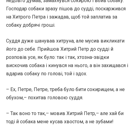
недовго думав, замахнувся сокирою і вбив собаку.
Господар собаки зразу пішов до судді, поскаржився
на Хитрого Петра і зажадав, щоб той заплатив за
собаку добрячі гроші.
Суддя дуже шанував хитруна, але мусив викликати
його до себе. Прийшов Хитрий Петр до судді й
розповів усе, як було: так і так, хтозна-звідки
вискочив собака і кинувся на нього, а він захищався і
вдарив собаку по голові, той і здох.
– Ех, Петре, Петре, треба було бити сокирищем, а не
обухом,– похитав головою суддя.
– Так воно то так,– мовив Хитрий Петр,– але хай би
тоді й собака мене кусав хвостом, а не зубами!