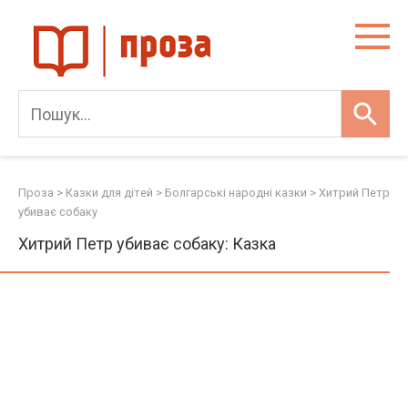
Skip
to
content
Проза
>
Казки для дітей
>
Болгарські народні казки
>
Хитрий Петр
убиває собаку
Хитрий Петр убиває собаку: Казка