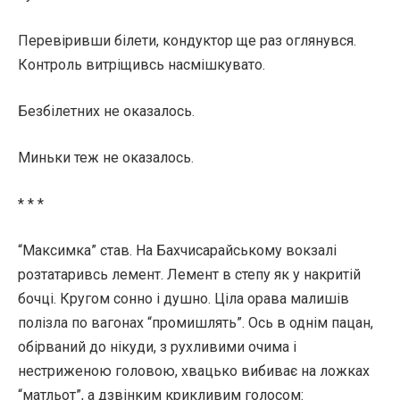
Перевіривши білети, кондуктор ще раз оглянувся.
Контроль витріщивсь насмішкувато.
Безбілетних не оказалось.
Миньки теж не оказалось.
* * *
“Максимка” став. На Бахчисарайському вокзалі
розтатаривсь лемент. Лемент в степу як у накритій
бочці. Кругом сонно і душно. Ціла орава малишів
полізла по вагонах “промишлять”. Ось в однім пацан,
обірваний до нікуди, з рухливими очима і
нестриженою головою, хвацько вибиває на ложках
“матльот”, а дзвінким крикливим голосом: