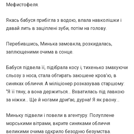
Мефистофеля.
Якась бабуся прибігла з водою, впала навколішки і
давай лить в заціплені зуби, потім на голову.
Перебившись, Минька замовкла, розкидалась,
заплющеними очима в сонце.
Бабуся підвела її, підібрала косу і, тихенько змахуючи
сльозу з носа, стала обтирать заюшене кров’ю, в
синяках обличчя. А міліціонер розказував старшому:
“Я її тяну, а вона держиться… Вхватилась під лавкою
за ніжки… Ще й ногами дриґає, дурна! Я як рвону…
Миньку підвели і повели в агентуру. Полуплене
морськими вітрами, вкрите синяками обличчя
великими очима одкрило безодню безумства.