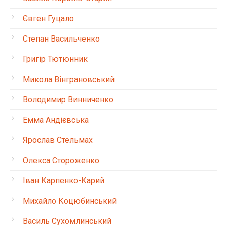
Євген Гуцало
Степан Васильченко
Григір Тютюнник
Микола Вінграновський
Володимир Винниченко
Емма Андієвська
Ярослав Стельмах
Олекса Стороженко
Іван Карпенко-Карий
Михайло Коцюбинський
Василь Сухомлинський