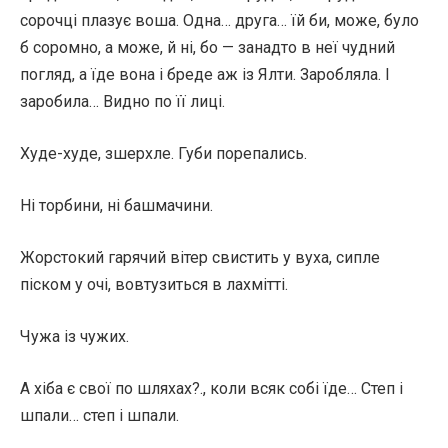
сорочці плазує воша. Одна… друга… їй би, може, було
б соромно, а може, й ні, бо — занадто в неї чудний
погляд, а їде вона і бреде аж із Ялти. Заробляла. І
заробила… Видно по її лиці.
Худе-худе, зшерхле. Губи порепались.
Ні торбини, ні башмачини.
Жорстокий гарячий вітер свистить у вуха, сипле
піском у очі, вовтузиться в лахмітті.
Чужа із чужих.
А хіба є свої по шляхах?., коли всяк собі їде… Степ і
шпали… степ і шпали.