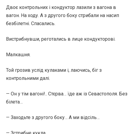
Двоє контрольних і кондуктор лазили з вагона в
вагон. На ходу. А з другого боку стрибали на насип
безбілетні. Спасались.
Вистрибнувши, реготались в лице кондукторові.
Малкашня.
Той грозив услід кулаками і, лаючись, біг з
контрольними далі.
— Он у тім вагоні!.. Стєрва… їде аж із Севастополя. Без
білета…
— Заходьте з другого боку… А ми відсіль…
— Зстрибне кукла.