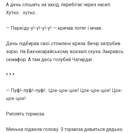
А день спішить на захід; перебігає через насип.
Хутко… хутко…
— Переїду-у!-у!-у!-у! — кричав потяг і мчав.
День підбирав свої стомлені крила. Вечір затрубив
зорю. На Бахчисарайському вокзалі скука. Закривсь
семафор. А там десь голубий Чатирдаг.
* * *
— Пуф!-пуф!-пуф!.. Цок-цок-цок! Цок-цок-цок! Цок-
цок-цок!
Риплять тормоза.
Минька підвела голову. З тормоза дивиться дядько.