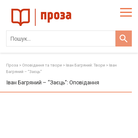
Skip
to
content
Проза
>
Оповідання та твори
>
Іван Багряний: Твори
>
Іван
Багряний – “Заєць”
Іван Багряний – “Заєць”: Оповідання