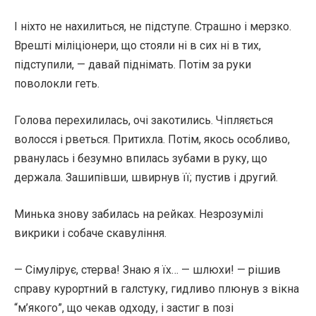
І ніхто не нахилиться, не підступе. Страшно і мерзко.
Врешті міліціонери, що стояли ні в сих ні в тих,
підступили, — давай піднімать. Потім за руки
поволокли геть.
Голова перехилилась, очі закотились. Чіпляється
волосся і рветься. Притихла. Потім, якось особливо,
рванулась і безумно впилась зубами в руку, що
держала. Зашипівши, швирнув її; пустив і другий.
Минька знову забилась на рейках. Незрозумілі
викрики і собаче скавуління.
— Сімулірує, стерва! Знаю я їх… — шлюхи! — рішив
справу курортний в галстуку, гидливо плюнув з вікна
“м’якого”, що чекав одходу, і застиг в позі