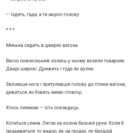
— Їздять, гади, а ти мороч голову…
* * *
Минька сидить в дверях вагона.
Вагон повнісінький; колись у ньому возили товарняк.
Двері широкі. Дрижить і гуде як вулик.
Звісивши ноги і притуливши голову до стінки вагона,
дивиться, як біжать мимо стовпці.
Хтось плямкає — їсть оселедець.
Котиться слина. Лягли на коліна безсилі руки. Коли б
придивиться, то видно, як на грудях, по брудній