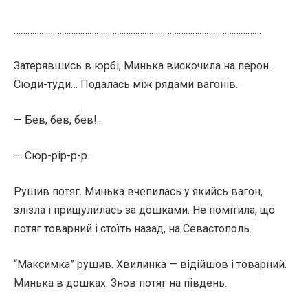
………………………………………………………………………………………………
Затерявшись в юрбі, Минька вискочила на перон.
Сюди-туди… Подалась між рядами вагонів.
— Бев, бев, бев!..
— Сюр-рір-р-р…
Рушив потяг. Минька вчепилась у якийсь вагон,
злізла і прищулилась за дошками. Не помітила, що
потяг товарний і стоїть назад, на Севастополь.
“Максимка” рушив. Хвилинка — відійшов і товарний.
Минька в дошках. Знов потяг на південь.