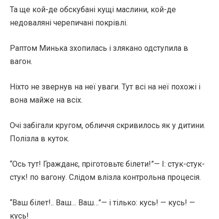
Та ще кой-де обскубані кущі маслини, кой-де
недоваляні черепичані покрівлі.
Раптом Минька зхопилась і злякано одступила в
вагон.
Ніхто не звернув на неї уваги. Тут всі на неї похожі і
вона майже на всіх.
Очі забігали кругом, обличчя скривилось як у дитини.
Полізла в куток.
“Ось тут! Гражданє, пріготовьтє білети!”— І: стук-стук-
стук! по вагону. Слідом влізла контрольна процесія.
“Ваш білет!.. Ваш… Ваш…”— і тілько: кусь! — кусь! —
кусь!