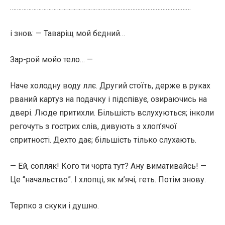
………………………………………………………………………………………………
і знов: — Таваріщ мой бєдний…
Зар-рой мойо тело… —
Наче холодну воду ллє. Другий стоїть, держе в руках
рваний картуз на подачку і підспівує, озираючись на
двері. Люде притихли. Більшість вслухуються; інколи
регочуть з гострих слів, дивують з хлоп’ячої
спритності. Дехто дає; більшість тілько слухають.
— Ей, сопляк! Кого ти чорта тут? Ану вимативайсь! —
Це “начальство”. І хлопці, як м’ячі, геть. Потім знову.
Терпко з скуки і душно.