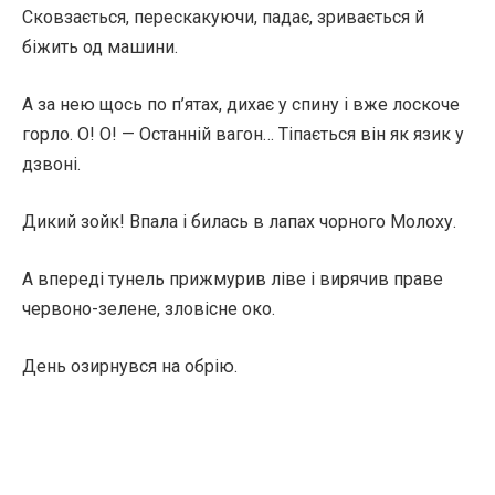
Сковзається, перескакуючи, падає, зривається й
біжить од машини.
А за нею щось по п’ятах, дихає у спину і вже лоскоче
горло. О! О! — Останній вагон… Тіпається він як язик у
дзвоні.
Дикий зойк! Впала і билась в лапах чорного Молоху.
А впереді тунель прижмурив ліве і вирячив праве
червоно-зелене, зловісне око.
День озирнувся на обрію.