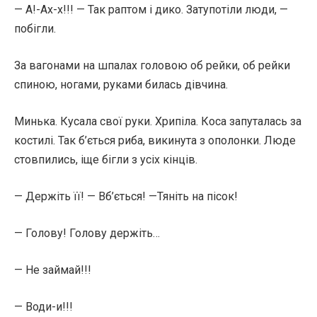
— А!-Ах-х!!! — Так раптом і дико. Затупотіли люди, —
побігли.
За вагонами на шпалах головою об рейки, об рейки
спиною, ногами, руками билась дівчина.
Минька. Кусала свої руки. Хрипіла. Коса запуталась за
костилі. Так б’ється риба, викинута з ополонки. Люде
стовпились, іще бігли з усіх кінців.
— Держіть її! — Вб’ється! —Тяніть на пісок!
— Голову! Голову держіть…
— Не займай!!!
— Води-и!!!