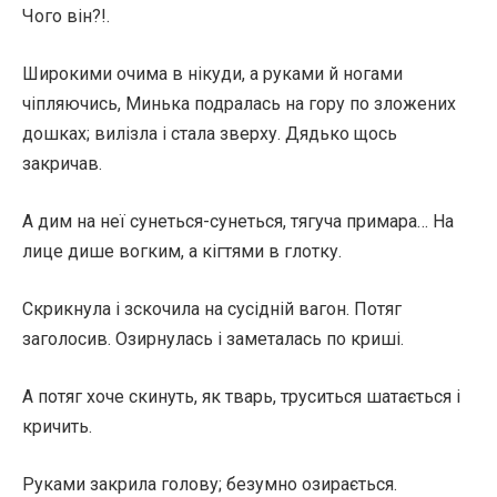
Чого він?!.
Широкими очима в нікуди, а руками й ногами
чіпляючись, Минька подралась на гору по зложених
дошках; вилізла і стала зверху. Дядько щось
закричав.
А дим на неї сунеться-сунеться, тягуча примара… На
лице дише вогким, а кігтями в глотку.
Скрикнула і зскочила на сусідній вагон. Потяг
заголосив. Озирнулась і заметалась по криші.
А потяг хоче скинуть, як тварь, труситься шатається і
кричить.
Руками закрила голову; безумно озирається.