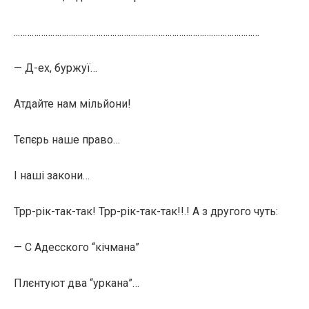
..……………………………………………………………………………………………
— Д-ех, буржуї…
Атдайте нам мільйони!
Тєпєрь наше право…
І наші закони…
Трр-рік-так-так! Трр-рік-так-так!!.! А з другого чуть:
— С Адесского “кічмана”
Плєнтуют два “уркана”…