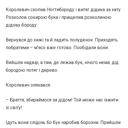
Королевич схопив Ногтибороду і витяг дідика за хату.
Розколов сокирою бука і прищепив розколиною
дідову бороду.
Вернувся до хижі та й ладить полуденок. Приходять
побратими – м’ясо вже готово. Пообідали вони.
Вийшли надвір, а там, де лежав бук, нічого нема: дід
бородою потяг і дерево.
Королевич злякався:
– Браття, збираймося за дідом! Той може нас ізжити
зі світу!
Ідуть вони слідом, бо бук наробив борозни. Прийшли