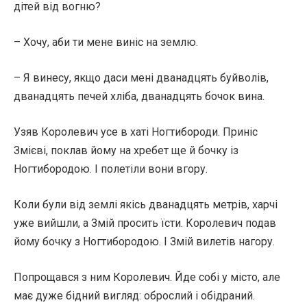
дітей від вогню?
– Хочу, аби ти мене виніс на землю.
– Я винесу, якщо даси мені дванадцять буйволів,
дванадцять печей хліба, дванадцять бочок вина.
Узяв Королевич усе в хаті Ногтибороди. Приніс
Змієві, поклав йому на хребет ще й бочку із
Ногтибородою. І полетіли вони вгору.
Коли були від землі якісь дванадцять метрів, харчі
уже вийшли, а Змій просить їсти. Королевич подав
йому бочку з Ногтибородою. І Змій вилетів нагору.
Попрощався з ним Королевич. Йде собі у місто, але
має дуже бідний вигляд: оброслий і обідраний.