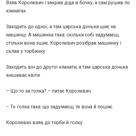
Взяв Королевич і закрив діда в бочку, а сам рушив по
кімнатах.
Заходить до одної, а там царська донька шиє на
машинці. А машинка така: скільки собі задумаєш,
стільки вона зшиє. Королевич розібрав машинку і
склав у торбинку.
Заходить він до другої кімнати, а там царська донька
вишиває квіти.
– Що то за голка? – питає Королевич.
– То голка така: що задумаєш, те вона й пошиє.
Королевич взяв до торби й голку.