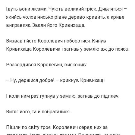
Ідуть вони лісами. Чують великий тріск. Дивляться –
якийсь чоловічисько рівне дерево кривить, а криве
виправляє. Звали його Кривихаща.
Визвав і його Королевич поборотися. Кинув
Кривихаща Королевича і загнав у землю аж до пояса.
Розсердився Королевич, вискочив:
– Ну, держися добре! – крикнув Кривихащі.
І коли ним раз гупнув у землю, загнав до підплеч.
Витяг його, та й побраталися.
Пішли по світу троє. Королевич серед них за