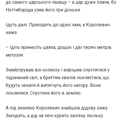
до самого царського палацу – а цар дуже плаче, бо
Ногтиборода узяв його три доньки.
Ідуть далі. Приходять до одної ями, а Королевич
каже:
– Ідіть принесіть цвяха, дощок і дві тисячі метрів
мотуззя.
Змайстрував він колиску і вирішив спуститися у
підземний світ, а браттям звелів поклястися, що
будуть чекати й витягнуть його нагору. Вони
поклялися. Спустили його в землю.
А під землею Королевич знайшов дідову хижу.
Заходить, а дід на печі курить залізну люльку.