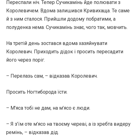
Переспали ніч. Тепер Сучикамінь йде полювати з
Королевичем. Вдома залишився Кривихаща. Те саме
й з ним сталося. Прийшли додому побратими, а
полуденка нема. Сучикамінь знає, чого так, мовчить.
На третій день зостався вдома хазяйнувати
Королевич. Приходить дідок і просить пересадити
його через поріг.
– Перелазь сам, – відказав Королевич.
Просить Ногтиборода їсти.
– М’яса тобі не дам, на м’ясо є люди.
– Я з’їм оте м’ясо на твоєму череві, а із хребта видеру
ремінь, – відказав дід.