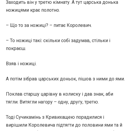
Заходить він у третю кімнату. А тут царська донька
ножицями крає полотно.
– Що то за ножиці? – питає Королевич.
– То ножиці такі: скільки собі задумав, стільки і
покраєш.
Взяв і ножиці.
А потім зібрав царських доньок, пішов з ними до ями.
Поклав старшу царівну в колиску і дав знак, аби
тягли. Витягли нагору – одну, другу, третю.
Тоді Сучикамінь з Кривихащею порадилися і
вирішили Королевича підтягти до половини ями та й