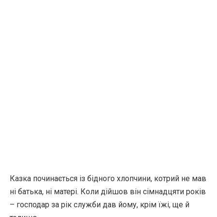
Казка починається із бідного хлопчини, котрий не мав
ні батька, ні матері. Коли дійшов він сімнадцяти років
– господар за рік служби дав йому, крім їжі, ще й