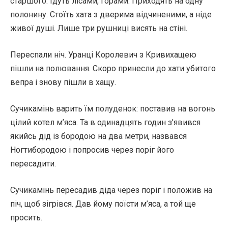
старшого. Ідуть лісами, горами. Приходять на одну
полонину. Стоїть хата з дверима відчиненими, а ніде
живої душі. Лише три рушниці висять на стіні.
Переспали ніч. Уранці Королевич з Кривихащею
пішли на полювання. Скоро принесли до хати убитого
вепра і знову пішли в хащу.
Сучикамінь варить їм полуденок: поставив на вогонь
цілий котел м’яса. Та в одинадцять годин з’явився
якийсь дід із бородою на два метри, назвався
Ногтибородою і попросив через поріг його
пересадити.
Сучикамінь пересадив діда через поріг і положив на
піч, щоб зігрівся. Дав йому поїсти м’яса, а той ще
просить.