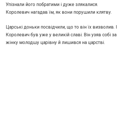
Упізнали його побратими і дуже злякалися.
Королевич нагадав їм, як вони порушили клятву.
Царські доньки посвідчили, що то він їх визволив. І
Королевич був уже у великій славі. Він узяв собі за
жінку молодшу царівну й лишився на царстві.