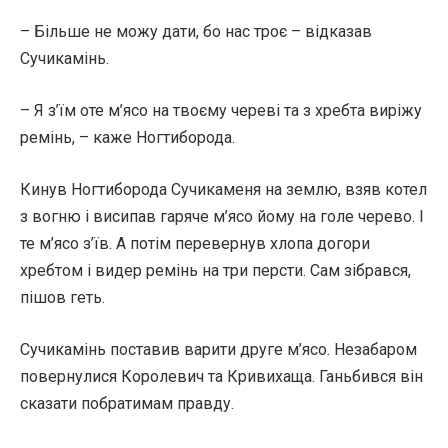
– Більше не можу дати, бо нас троє – відказав
Сучикамінь.
– Я з’їм оте м’ясо на твоєму череві та з хребта виріжу
ремінь, – каже Ногтиборода.
Кинув Ногтиборода Сучикаменя на землю, взяв котел
з вогню і висипав гаряче м’ясо йому на голе черево. І
те м’ясо з’їв. А потім перевернув хлопа догори
хребтом і видер ремінь на три персти. Сам зібрався,
пішов геть.
Сучикамінь поставив варити друге м’ясо. Незабаром
повернулися Королевич та Кривихаща. Ганьбився він
сказати побратимам правду.