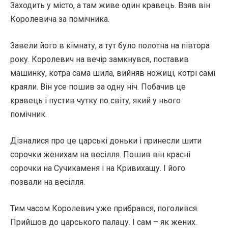
Заходить у місто, а там живе один кравець. Взяв він
Королевича за помічника.
Завели його в кімнату, а тут було полотна на півтора
року. Королевич на вечір замкнувся, поставив
машинку, котра сама шила, вийняв ножиці, котрі самі
краяли. Він усе пошив за одну ніч. Побачив це
кравець і пустив чутку по світу, який у нього
помічник.
Дізналися про це царські доньки і принесли шити
сорочки женихам на весілля. Пошив він красні
сорочки на Сучикаменя і на Кривихащу. І його
позвали на весілля.
Тим часом Королевич уже прибрався, поголився.
Прийшов до царського палацу. І сам – як жених.