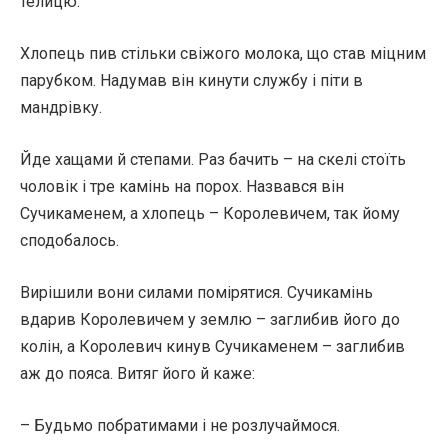
телицю.
Хлопець пив стільки свіжого молока, що став міцним
парубком. Надумав він кинути службу і піти в
мандрівку.
Йде хащами й степами. Раз бачить – на скелі стоїть
чоловік і тре камінь на порох. Назвався він
Сучикаменем, а хлопець – Королевичем, так йому
сподобалось.
Вирішили вони силами помірятися. Сучикамінь
вдарив Королевичем у землю – заглибив його до
колін, а Королевич кинув Сучикаменем – заглибив
аж до пояса. Витяг його й каже:
– Будьмо побратимами і не розлучаймося.