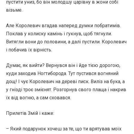
пустити униз, бо він молодшу царівну в жони собі
візьме.
Але Королевич вгадав наперед думки побратимів.
Поклав у колиску камінь і гукнув, щоб тягнули.
Витягли вони до половини, а далі пустили. Королевич
і побачив їх вірність.
Думає, як вийти? Вернувся він і йде тією дорогою,
куди заходив Ногтиборода. Тут пустився вогняний
дощ! І чує Королевич на дереві писк. Виліз на бука, а
у гнізді троє змієнят. Розгорнув свого плаща і накрив
їх від вогню, а сам сховався.
Прилетів Змій і каже:
– Який подарунок хочеш за те, що ти врятував моїх