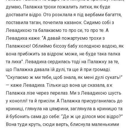
думаю, Палажка трохи пожалить литки, як буде
доставати відро. Ото розклала я під вербами багаття,
поставила таган, почепила казанок. Сидимо собі з
Левадихою та балакаємо то про се, то про те. А
Левадиха каже: “А давай пожартуємо трохи з
Палажкою! Облиймо бісозу бабу холодною водою, як
вона прибіжить за відром: може, не буде така палка
та лиха”. Левадиха сердилась тоді на Палажку за те,
що Палажка давала їй дулі, та ще й при громаді.
“Скупаємо ж ми тебе, щоб знала, як мені дулі сукать!”
— каже Левадиха. Тільки що вона це сказала, а:к
Палажка лізе через перелаз. Ми з Левадихою шусть
у коноплі! та й присіли. А Палажка присурганилась до
криниці, глянула на цямрини, заглянула в криницю та
й бубонить сама до себе: “Де ж це ділося моє відро?”
Вона туди круть, сюди верть, блиснула маленькими