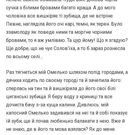
сучка з білими бровами багато краща. А до мого
чоловіка все вишкіряє ті зубища, де не встріне.
Певне, нагляділа його очі карі, темні, як терен. Було
ззамолоду як поведе ними та моргне чорними
бровами, то я аж умліваю. Та цур йому! Що я згадую?
Ще добре, що не чує Солов’їха, а то б зараз рознесла
по всьому селі…
Раз тягнеться мій Омелько шляхом попід городами, а
дячиха ходить по своєму городі та й зачепила його:
сперлась на тин та й вишкірила до його свої білі
циганські зубища. Я беру воду з криниці та все
дочиста бачу з-за куща калини. Дивлюсь: мій
капосний Омелько задивився на неї та й собі показує
їй зуби, ще й почав любенько балакати з нею. Вже й
не знаю, де в його та мова взялася? Як до мене