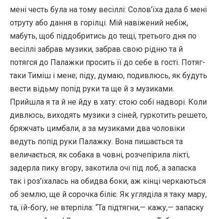
мені честь була на тому весіллі: Солов’їха дала б мені
отруту або дання в горілці. Мій навіжений небіж,
мабуть, щоб піддобритись до тещі, третього дня по
весіллі забрав музики, забрав свою рідню та й
потягся до Палажки просить її до себе в гості. Потяг-
таки Тиміш і мене; піду, думаю, подивлюсь, як будуть
вести відьму попід руки та ще й з музиками.
Прийшла я та й не йду в хату: стою собі надворі. Коли
дивлюсь, виходять музики з сіней, гуркотить решето,
бряжчать цимбали, а за музиками два чоловіки
ведуть попід руки Палажку. Вона пишається та
величається, як собака в човні, розчепірила лікті,
задерла пику вгору, закотила очі під лоб, а запаска
так і роз’їхалась на обидва боки, аж кінці черкаються
об землю, ще й сорочка біліє. Як угляділа я таку мару,
та, їй-богу, не втерпіла: “Та підтягни,— кажу,— запаску