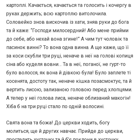
картоплі. Качається, качається та голосить і кочергу в
руках держить; всю картоплю витолочила.
Соловейко знов вискочив із хати, зняв руки до бога
та й каже: “Господи милосердний! Або мене прийми
до себе, або нехай вона згине!” А чим тут чоловік та
пасинок винні? То вона одна винна. А ще каже, що її
за коси скубли три руці, неначе в неї на голові копиця
сіна або куделя вовни… Та в неї, поганої, не гурт-то
було волосся, як вона й дівкою була! Було заплете ті
косенята, достоту так, неначе кішка позасмоктує, та й
вертить лисою, зализаною головою перед хлопцями.
А тепер у неї голова лиса, неначе облизаний макогін!
Хіба б на три руці стало по одній волосині.
Свята вона та божа! До церкви ходить, богу
молиться, ще й других навчає. Прийде до церкви,
простелить хусточку та й б’є поклони в хусточку