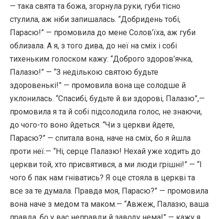
— така свята та божа, згорнула руки, губи тісно
стулила, аж ніби запишалась. “Добридень тобі,
Парасю!” — промовила до мене Солов’їха, аж губи
облизала. А я, з того дива, до неї на сміх і собі
тихеньким голоском кажу: “Доброго здоров’ячка,
Палазю!” — “З недількою святою будьте
здоровенькі!” — промовила вона ще солодше й
уклонилась. “Спасибі, будьте й ви здорові, Палазю”,—
промовила я та й собі підсолодила голос, не знаючи,
до чого-то воно йдеться. “Чи з церкви йдете,
Парасю?” — спитала вона, наче на сміх, бо я йшла
проти неї.— “Ні, серце Палазю! Нехай уже ходить до
церкви той, хто присвятився, а ми люди грішні!” — “І
чого б пак нам гніватись? Я оце стояла в церкві та
все за те думала. Правда моя, Парасю?” — промовила
вона наче з медом та маком.— “Авжеж, Палазю, ваша
правда, бо у вас неправди й заводу нема!” — кажу я.