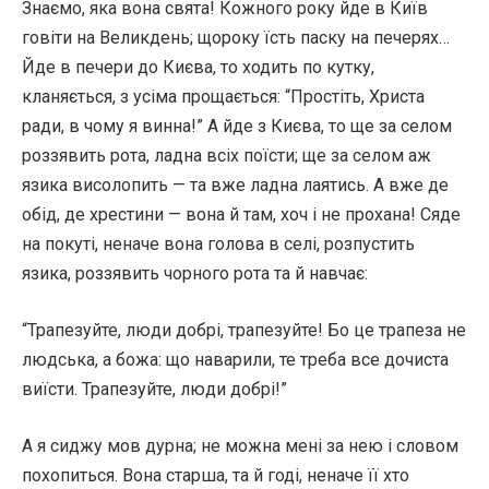
Знаємо, яка вона свята! Кожного року йде в Київ
говіти на Великдень; щороку їсть паску на печерях…
Йде в печери до Києва, то ходить по кутку,
кланяється, з усіма прощається: “Простіть, Христа
ради, в чому я винна!” А йде з Києва, то ще за селом
роззявить рота, ладна всіх поїсти; ще за селом аж
язика висолопить — та вже ладна лаятись. А вже де
обід, де хрестини — вона й там, хоч і не прохана! Сяде
на покуті, неначе вона голова в селі, розпустить
язика, роззявить чорного рота та й навчає:
“Трапезуйте, люди добрі, трапезуйте! Бо це трапеза не
людська, а божа: що наварили, те треба все дочиста
виїсти. Трапезуйте, люди добрі!”
А я сиджу мов дурна; не можна мені за нею і словом
похопиться. Вона старша, та й годі, неначе її хто