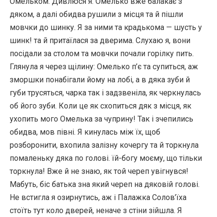
Омельком. Дивлюся я: Омелько вже балакає з
дяком, а далі обидва рушили з місця та й пішли
мовчки до шинку. Я за ними та крадькома — шусть у
шинк! та й притаїлася за дверима. Слухаю я, вони
посідали за столом та мовчки почали горілку пить.
Глянула я через щілину: Омелько п’є та супиться, аж
зморшки понабігали йому на лобі, а в дяка зуби й
губи трусяться, чарка так і задзвеніла, як черкнулась
об його зуби. Коли це як схопиться дяк з місця, як
ухопить мого Омелька за чуприну! Так і зчепились
обидва, мов півні. Я кинулась між їх, щоб
розборонити, вхопила залізну кочергу та й торкнула
помаленьку дяка по голові. їй-богу моєму, що тільки
торкнула! Вже й не знаю, як той череп увігнувся!
Мабуть, біс батька зна який череп на дяковій голові.
Не встигла я озирнутись, аж і Палажка Солов’їха
стоїть тут коло дверей, неначе з стіни зійшла. Я