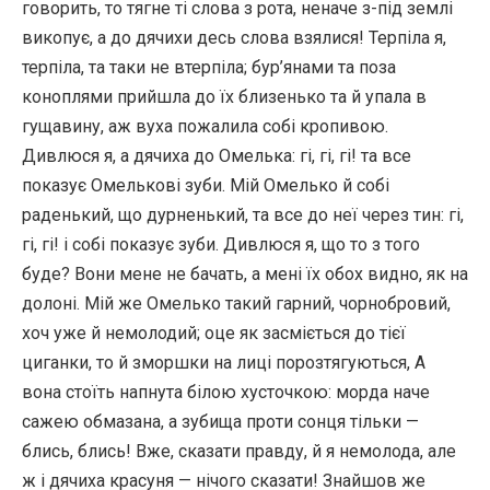
говорить, то тягне ті слова з рота, неначе з-під землі
викопує, а до дячихи десь слова взялися! Терпіла я,
терпіла, та таки не втерпіла; бур’янами та поза
коноплями прийшла до їх близенько та й упала в
гущавину, аж вуха пожалила собі кропивою.
Дивлюся я, а дячиха до Омелька: гі, гі, гі! та все
показує Омелькові зуби. Мій Омелько й собі
раденький, що дурненький, та все до неї через тин: гі,
гі, гі! і собі показує зуби. Дивлюся я, що то з того
буде? Вони мене не бачать, а мені їх обох видно, як на
долоні. Мій же Омелько такий гарний, чорнобровий,
хоч уже й немолодий; оце як засміється до тієї
циганки, то й зморшки на лиці порозтягуються, А
вона стоїть напнута білою хусточкою: морда наче
сажею обмазана, а зубища проти сонця тільки —
блись, блись! Вже, сказати правду, й я немолода, але
ж і дячиха красуня — нічого сказати! Знайшов же