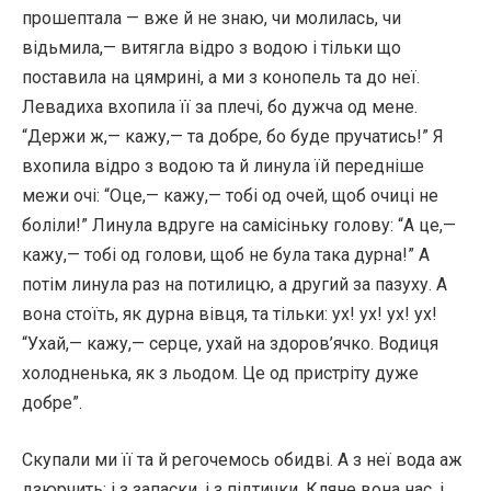
прошептала — вже й не знаю, чи молилась, чи
відьмила,— витягла відро з водою і тільки що
поставила на цямрині, а ми з конопель та до неї.
Левадиха вхопила її за плечі, бо дужча од мене.
“Держи ж,— кажу,— та добре, бо буде пручатись!” Я
вхопила відро з водою та й линула їй передніше
межи очі: “Оце,— кажу,— тобі од очей, щоб очиці не
боліли!” Линула вдруге на самісіньку голову: “А це,—
кажу,— тобі од голови, щоб не була така дурна!” А
потім линула раз на потилицю, а другий за пазуху. А
вона стоїть, як дурна вівця, та тільки: ух! ух! ух! ух!
“Ухай,— кажу,— серце, ухай на здоров’ячко. Водиця
холодненька, як з льодом. Це од пристріту дуже
добре”.
Скупали ми її та й регочемось обидві. А з неї вода аж
дзюрчить: і з запаски, і з підтички. Кляне вона нас, і