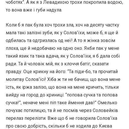
чоботях”. А як я з Левадихою трохи покропила водою,
то вона вже і губи надула.
Коли б я пак була хоч трохи зла, хоч на десяту частку
мала такі залізні зуби, як у Солов’їхи, може б, я ще й
одбилась та одгризлась од неї! А то я жінка зовсім
плоха, ще й недобачаю на одно око. Якби пак у мене
такий язик та така вдача, як у Солов’їхи, я б дала собі
ради. Та й чоловік мій, як з клоччя батіг, сказати
правду. Оце крикну на його: “Та піди-бо, та прочитай
молитву Солов’їсі! Хіба ж ти не бачиш, що вона мене
їсть, як іржа залізо, що вона на мене кричить, тільки
вийду на город до криниці: “попова сучка та попова
сучка!”, неначе мені піп таке ймення дав!” Омелько
почухає потилицю, та й не посмів через Соловейків
перелаз перелізти. Вже що б не говорила Солов’їха
про свою добрість, скільки б не ходила до Києва