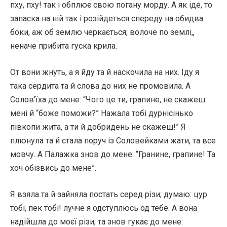
пху, пху! так і обплює свою погану морду. А як іде, то
запаска на ній так і розійдеться спереду на обидва
боки, аж об землю черкається; волоче по землі,,
неначе прибита гуска крила.
От вони жнуть, а я йду та й наскочила на них. Іду я
така сердита та й слова до них не промовила. А
Солов’їха до мене: “Чого це ти, грапине, не скажеш
мені й “боже поможи?” Нажала тобі дурнісінько
півкопи жита, а ти й добридень не скажеш!” Я
плюнула та й стала поруч із Соловейками жати, та все
мовчу. А Палажка знов до мене: “Гранине, грапине! Та
хоч обізвись до мене”.
Я взяла та й зайняла постать серед різи; думаю: цур
тобі, пек тобі! лучче я одступлюсь од тебе. А вона
надійшла до моєї різи, та знов гукає до мене: