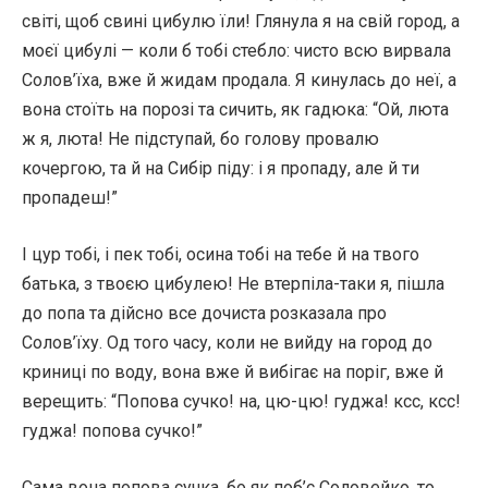
світі, щоб свині цибулю їли! Глянула я на свій город, а
моєї цибулі — коли б тобі стебло: чисто всю вирвала
Солов’їха, вже й жидам продала. Я кинулась до неї, а
вона стоїть на порозі та сичить, як гадюка: “Ой, люта
ж я, люта! Не підступай, бо голову провалю
кочергою, та й на Сибір піду: і я пропаду, але й ти
пропадеш!”
І цур тобі, і пек тобі, осина тобі на тебе й на твого
батька, з твоєю цибулею! Не втерпіла-таки я, пішла
до попа та дійсно все дочиста розказала про
Солов’їху. Од того часу, коли не вийду на город до
криниці по воду, вона вже й вибігає на поріг, вже й
верещить: “Попова сучко! на, цю-цю! гуджа! ксс, ксс!
гуджа! попова сучко!”
Сама вона попова сучка, бо як поб’є Соловейко, то