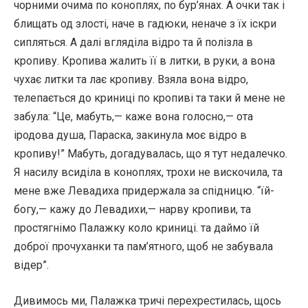
чорними очима по коноплях, по бур’янах. А очки так і
блищать од злості, наче в гадюки, неначе з їх іскри
сипляться. А далі вгляділа відро та й полізла в
кропиву. Кропива жалить її в литки, в руки, а вона
чухає литки та лає кропиву. Взяла вона відро,
телепається до криниці по кропиві та таки й мене не
забула: “Це, мабуть,— каже вона голосно,— ота
іродова душа, Параска, закинула моє відро в
кропиву!” Мабуть, догадувалась, що я тут недалечко.
Я насилу всиділа в коноплях, трохи не вискочила, та
мене вже Левадиха придержала за спідницю. “їй-
богу,— кажу до Левадихи,— нарву кропиви, та
простягнімо Палажку коло криниці. та даймо їй
доброї прочуханки та пам’ятного, щоб не забувала
відер”.
Дивимось ми, Палажка тричі перехрестилась, щось