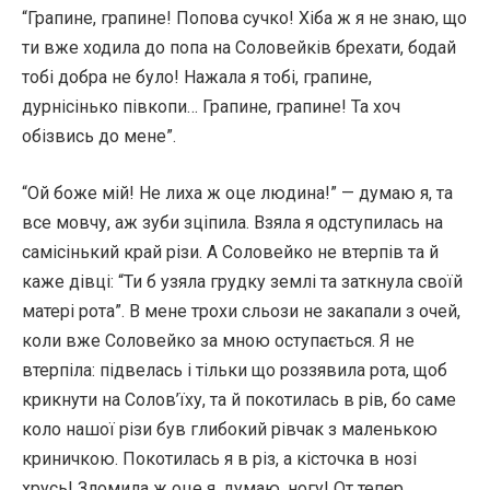
“Грапине, грапине! Попова сучко! Хіба ж я не знаю, що
ти вже ходила до попа на Соловейків брехати, бодай
тобі добра не було! Нажала я тобі, грапине,
дурнісінько півкопи… Грапине, грапине! Та хоч
обізвись до мене”.
“Ой боже мій! Не лиха ж оце людина!” — думаю я, та
все мовчу, аж зуби зціпила. Взяла я одступилась на
самісінький край різи. А Соловейко не втерпів та й
каже дівці: “Ти б узяла грудку землі та заткнула своїй
матері рота”. В мене трохи сльози не закапали з очей,
коли вже Соловейко за мною оступається. Я не
втерпіла: підвелась і тільки що роззявила рота, щоб
крикнути на Солов’їху, та й покотилась в рів, бо саме
коло нашої різи був глибокий рівчак з маленькою
криничкою. Покотилась я в різ, а кісточка в нозі
хрусь! Зломила ж оце я, думаю, ногу! От тепер,