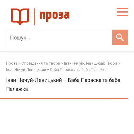
Skip
to
content
Проза
>
Оповідання та твори
>
Іван Нечуй-Левицький: Твори
>
Іван Нечуй-Левицький – Баба Параска та баба Палажка
Іван Нечуй-Левицький – Баба Параска та баба
Палажка