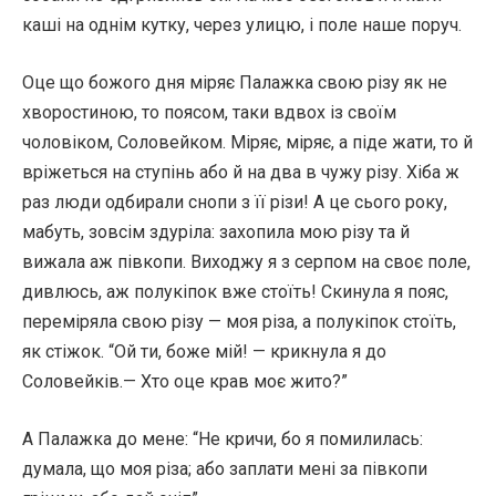
каші на однім кутку, через улицю, і поле наше поруч.
Оце що божого дня міряє Палажка свою різу як не
хворостиною, то поясом, таки вдвох із своїм
чоловіком, Соловейком. Міряє, міряє, а піде жати, то й
вріжеться на ступінь або й на два в чужу різу. Хіба ж
раз люди одбирали снопи з її різи! А це сього року,
мабуть, зовсім здуріла: захопила мою різу та й
вижала аж півкопи. Виходжу я з серпом на своє поле,
дивлюсь, аж полукіпок вже стоїть! Скинула я пояс,
переміряла свою різу — моя різа, а полукіпок стоїть,
як стіжок. “Ой ти, боже мій! — крикнула я до
Соловейків.— Хто оце крав моє жито?”
А Палажка до мене: “Не кричи, бо я помилилась:
думала, що моя різа; або заплати мені за півкопи