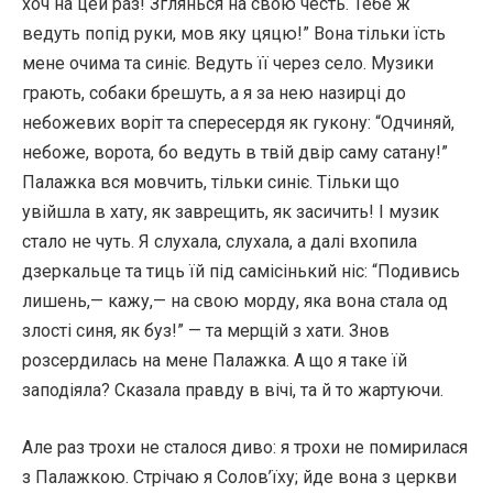
хоч на цей раз! Зглянься на свою честь. Тебе ж
ведуть попід руки, мов яку цяцю!” Вона тільки їсть
мене очима та синіє. Ведуть її через село. Музики
грають, собаки брешуть, а я за нею назирці до
небожевих воріт та спересердя як гукону: “Одчиняй,
небоже, ворота, бо ведуть в твій двір саму сатану!”
Палажка вся мовчить, тільки синіє. Тільки що
увійшла в хату, як заврещить, як засичить! І музик
стало не чуть. Я слухала, слухала, а далі вхопила
дзеркальце та тиць їй під самісінький ніс: “Подивись
лишень,— кажу,— на свою морду, яка вона стала од
злості синя, як буз!” — та мерщій з хати. Знов
розсердилась на мене Палажка. А що я таке їй
заподіяла? Сказала правду в вічі, та й то жартуючи.
Але раз трохи не сталося диво: я трохи не помирилася
з Палажкою. Стрічаю я Солов’їху; йде вона з церкви