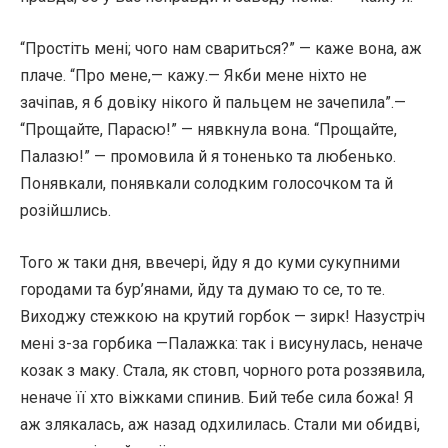
“Простіть мені; чого нам свариться?” — каже вона, аж
плаче. “Про мене,— кажу.— Якби мене ніхто не
зачіпав, я б довіку нікого й пальцем не зачепила”.—
“Прощайте, Парасю!” — нявкнула вона. “Прощайте,
Палазю!” — промовила й я тоненько та любенько.
Понявкали, понявкали солодким голосочком та й
розійшлись.
Того ж таки дня, ввечері, йду я до куми сукупними
городами та бур’янами, йду та думаю то се, то те.
Виходжу стежкою на крутий горбок — зирк! Назустріч
мені з-за горбика —Палажка: так і висунулась, неначе
козак з маку. Стала, як стовп, чорного рота роззявила,
неначе її хто віжками спинив. Бий тебе сила божа! Я
аж злякалась, аж назад одхилилась. Стали ми обидві,