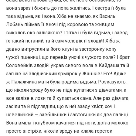
вона зараз і біжить до попа жалітись. І сестра її була
така відьма, як і вона. Хіба не знаємо, як Василь
Лобань піймав її вночі під коровою та живцем
виколов око залізякою? І тітка її була відьма, і завод
їх такий поганий; та й сам чоловік її злодій! Хіба ж
давно витрусили в його клуні в засторонку копу
чужої пшениці, що перевіз уночі з чужого поля? І брат
Соловейків злодій: украв сивого вола в Кайдаша та й
загнав на злодійський ярмарок у Жашків! Еге! Адже
ж Палажчина мати була родима відьма. Розказують,
що ніколи зроду було не піде купатися з дівчатами, а
все залізе в лози та й купається сама. Але раз дівчата
засіли та й підгляділи, що в неї ззаду хвіст, хоч і
невеличкий — завбільшки і завтовшки як два пальці.
Вона вміла і клубком качатися під ноги, доїла молоко
просто зі стріхи, ніколи зроду не клала горсток