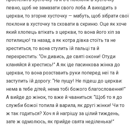
певно, щоб не замазати свого лоба. А виходить з
церкви, то згорне хусточку — мабуть, щоб зібрати свої
поклони в хусточку та сховати в скриню. Оце як хоче
який хлопець втікать з церкви, то вона його хіп за
потилицю! та назад; а як котра дівка стоїть та не
хреститься, то вона стулить їй пальці та й
перехрестить: “Он дивись, де святі окони! Отуди
кланяйся й хрестись!” А як іде пасинкова жінка до
церкви, то вона розставить руки поперед неї та й
заступить їй дорогу: “Не пущу! Не підеш до церкви:
нема в тебе дітей, нема тобі божого благословення!”
А вийде до жінок, то вже й чваниться: “Щоб то я до
служби божої топила й варила, як другі жінки! Чи то
ж так годиться? Хоч я й нагрішу за цілий тиждень,
зате ж одмолюсь, як прийде свята неділенька!”