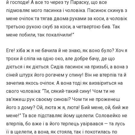
й господи! А все то через ту Параску, що все
підмовляє мого пасинка і чоловіка. Пасинок скинув з
мене очіпок та тягав двома руками за коси, а чоловік
третьою рукою скуб за коси, а четвертою бив. Так
мене побили, так покалічили!”
Еге! хіба ж я не бачила й не знаю, як воно було? Хоч я
трохи й сліпа на одно око, але добре бачу, де що
діється і як діється. Сидів пасинок на призьбі, а вона з
сіней штурх його рогачем у спину! Він не втерпів та й
зачепив якось очіпок. А вона тоді як визвіриться на
свого чоловіка: “Ти, сякий-такий сину! Чом ти не
зв’яжеш рук своєму синові? Чом ти не проженеш
його з дому? Ой, люта ж я, люта! Бий мене, ой, бий же
мене!” Та все підставляє йому щелепи. Соловейко не
втерпів, бо вже і в його терпець увірвався — та лусь
її в щелепи, а вона, як стояла, так і покотилась по