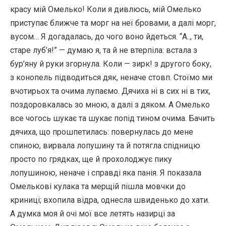
красу мій Омелько! Коли я дивлюсь, мій Омелько
приступає ближче та морг на неї бровами, а далі морг,
вусом… Я догадалась, до чого воно йдеться. “А.., ти,
старе луб’я!” — думаю я, та й не втерпіла: встала з
бур’яну й руки згорнула. Коли — зирк! з другого боку,
з конопель підводиться дяк, неначе стовп. Стоїмо ми
вчотирьох та очима лупаємо. Дячиха ні в сих ні в тих,
поздоровкалась зо мною, а далі з дяком. А Омелько
все чогось шукає та шукає попід тином очима. Бачить
дячиха, що прошпетилась: повернулась до мене
спиною, вирвала лопушину та й потягла спідницю
просто по грядках, ще й прохолоджує пику
лопушиною, неначе і справді яка панія. Я показала
Омелькові кулака та мерщій пішла мовчки до
криниці; вхопила відра, однесла швиденько до хати.
А думка моя й очі мої все летять назирці за