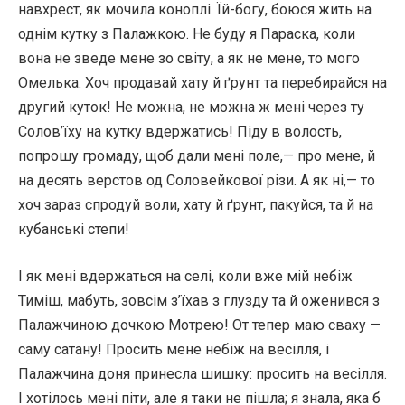
навхрест, як мочила коноплі. Їй-богу, боюся жить на
однім кутку з Палажкою. Не буду я Параска, коли
вона не зведе мене зо світу, а як не мене, то мого
Омелька. Хоч продавай хату й ґрунт та перебирайся на
другий куток! Не можна, не можна ж мені через ту
Солов’їху на кутку вдержатись! Піду в волость,
попрошу громаду, щоб дали мені поле,— про мене, й
на десять верстов од Соловейкової різи. А як ні,— то
хоч зараз спродуй воли, хату й ґрунт, пакуйся, та й на
кубанські степи!
І як мені вдержаться на селі, коли вже мій небіж
Тиміш, мабуть, зовсім з’їхав з глузду та й оженився з
Палажчиною дочкою Мотрею! От тепер маю сваху —
саму сатану! Просить мене небіж на весілля, і
Палажчина доня принесла шишку: просить на весілля.
І хотілось мені піти, але я таки не пішла; я знала, яка б