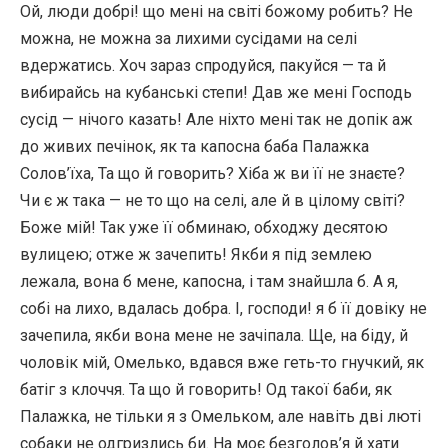
Ой, люди добрі! що мені на світі божому робить? Не
можна, не можна за лихими сусідами на селі
вдержатись. Хоч зараз спродуйся, пакуйся — та й
вибирайсь на кубанські степи! Дав же мені Господь
сусід — нічого казать! Але ніхто мені так не допік аж
до живих печінок, як та капосна баба Палажка
Солов’їха, Та що й говорить? Хіба ж ви її не знаєте?
Чи є ж така — не то що на селі, але й в цілому світі?
Боже мій! Так уже її обминаю, обходжу десятою
вулицею; отже ж зачепить! Якби я під землею
лежала, вона б мене, капосна, і там знайшла б. А я,
собі на лихо, вдалась добра. І, господи! я б її довіку не
зачепила, якби вона мене не зачіпала. Ще, на біду, й
чоловік мій, Омелько, вдався вже геть-то гнучкий, як
батіг з клоччя. Та що й говорить! Од такої баби, як
Палажка, не тільки я з Омельком, але навіть дві люті
собаки не одгризлись би. На моє безголов’я й хати