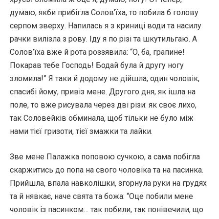
думаю, якби прибігла Солов’їха, то побила б голову
серпом зверху. Напилась я з криниці води та насилу
рачки вилізла з рову. Іду я по різі та шкутильгаю. А
Солов’їха вже й рота роззявила: “О, ба, грапине!
Покарав тебе Господь! Бодай була й другу ногу
зломила!” Я таки й додому не дійшла; один чоловік,
спасибі йому, привіз мене. Другого дня, як ішла на
поле, то вже рисувала через дві різи: як своє лихо,
так Соловейків обминала, щоб тільки не було між
нами тієї гризоти, тієї змажки та лайки.
Зве мене Палажка поповою сучкою, а сама побігла
скаржитись до попа на свого чоловіка та на пасинка.
Прийшла, впала навколішки, згорнула руки на грудях
та й нявкає, наче свята та божа: “Оце побили мене
чоловік із пасинком… так побили, так понівечили, що