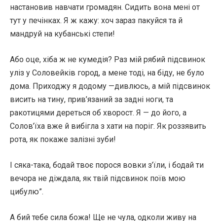
настановив навчати громадян. Сидить вона мені от
тут у печінках. Я ж кажу: хоч зараз пакуйся та й
мандруй на кубанські степи!
Або оце, хіба ж не кумедія? Раз мій рябий підсвинок
уліз у Соловейків город, а мене тоді, на біду, не було
дома. Приходжу я додому —дивлюсь, а мій підсвинок
висить на тину, прив’язаний за задні ноги, та
ракотицями дереться об хворост. Я — до його, а
Солов’їха вже й вибігла з хати на поріг. Як роззявить
рота, як покаже залізні зуби!
І сяка-така, бодай твоє порося вовки з’їли, і бодай ти
вечора не діждала, як твій підсвинок поїв мою
цибулю”.
А бий тебе сила божа! Ще не чула, одколи живу на