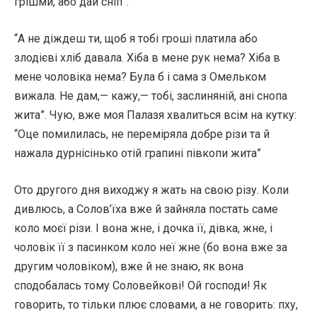
грішми, або дай сніп”.
“А не діждеш ти, щоб я тобі гроші платила або
злодієві хліб давала. Хіба в мене рук нема? Хіба в
мене чоловіка нема? Була б і сама з Омельком
вижала. Не дам,— кажу,— тобі, заслиняній, ані снопа
жита”. Чую, вже моя Палазя хвалиться всім на кутку:
“Оце помилилась, не переміряла добре різи та й
нажала дурнісінько отій грапині півкопи жита”
Ото другого дня виходжу я жать на свою різу. Коли
дивлюсь, а Солов’їха вже й зайняла постать саме
коло моєї різи. І вона жне, і дочка її, дівка, жне, і
чоловік її з пасинком коло неї жне (бо вона вже за
другим чоловіком), вже й не знаю, як вона
сподобалась тому Соловейкові! Ой господи! Як
говорить, то тільки плює словами, а не говорить: пху,