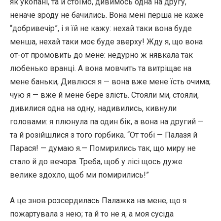
як укопані, та й стоїмо, дивимось одна на другу,
неначе зроду не бачились. Вона мені перша не каже
“добривечір”, і я їй не кажу: нехай таки вона буде
менша, нехай таки моє буде зверху! Жду я, що вона
от-от промовить до мене: недурно ж нявкала так
любенько вранці. А вона мовчить та витріщає на
мене баньки, Дивлюся я — вона вже мене їсть очима;
чую я — вже й мене бере злість. Стояли ми, стояли,
дивилися одна на одну, надивились, кивнули
головами: я плюнула па один бік, а вона на другий —
та й розійшлися з того горбика. “От тобі — Палазя й
Парася! — думаю я.— Помирились так, що миру не
стало й до вечора. Треба, щоб у лісі щось дуже
велике здохло, щоб ми помирились!”
А це знов розсердилась Палажка на мене, що я
пожартувала з нею; та й то не я, а моя сусіда