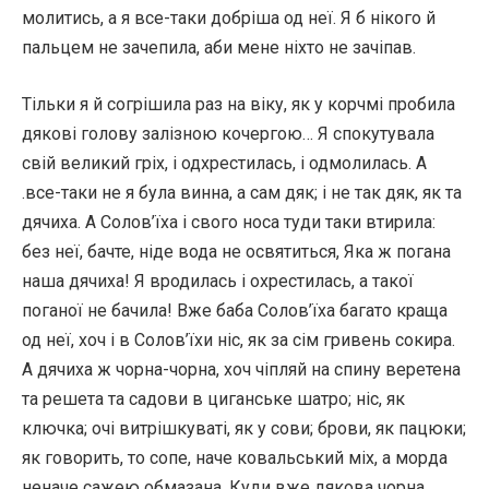
молитись, а я все-таки добріша од неї. Я б нікого й
пальцем не зачепила, аби мене ніхто не зачіпав.
Тільки я й согрішила раз на віку, як у корчмі пробила
дякові голову залізною кочергою… Я спокутувала
свій великий гріх, і одхрестилась, і одмолилась. А
.все-таки не я була винна, а сам дяк; і не так дяк, як та
дячиха. А Солов’їха і свого носа туди таки втирила:
без неї, бачте, ніде вода не освятиться, Яка ж погана
наша дячиха! Я вродилась і охрестилась, а такої
поганої не бачила! Вже баба Солов’їха багато краща
од неї, хоч і в Солов’їхи ніс, як за сім гривень сокира.
А дячиха ж чорна-чорна, хоч чіпляй на спину веретена
та решета та садови в циганське шатро; ніс, як
ключка; очі витрішкуваті, як у сови; брови, як пацюки;
як говорить, то сопе, наче ковальський міх, а морда
неначе сажею обмазана. Куди вже дякова чорна