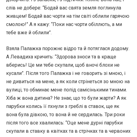
слів не добере: “Бодай вас свята земля поглинула
живцем! Бодай вас чорти на тім світі облили гарячою
смолою!” А я кажу: “Поки нас чорти обіллють, а ми
тебе вже й облили”.
Взяла Палажка порожнє відро та й потяглася додому.
А Левадиха кричить: “Здорова зноси та в краще
вберись! Це ми тебе скупали, щоб вночі блохи не
кусали”. Після того Палажка і не говорить зі мною, і
не дивиться на мене, а як коли стрінеться зо мною на
вулиці, то обминає мене попід самісінькими тинами.
Хіба ж вона дитина? Не знає, що то були жарти? А як
парубки колись її пхнули з греблі в ставок, ще як
вона була дівкою, то вона й не сердилась. Три роки
після того все хвалилась: “Оце мене дурні парубки
скупали в ставку в квітках та в стрічках та в червоних