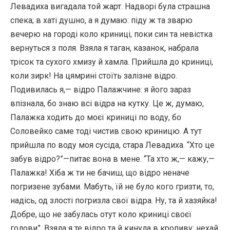
Левадиха вигадала той жарт. Надворі була страшна
спека; в хаті душно, а я думаю: піду ж та зварю
вечерю на городі коло криниці, поки син та невістка
вернуться з поля. Взяла я таган, казанок, набрала
трісок та сухого хмизу й хамла. Прийшла до криниці,
коли зирк! На цямрині стоїть залізне відро.
Подивилась я,— відро Палажчине: я його зараз
впізнала, бо знаю всі відра на кутку. Це ж, думаю,
Палажка ходить до моєї криниці по воду, бо
Соловейко саме тоді чистив свою криницю. А тут
прийшла по воду моя сусіда, стара Левадиха. “Хто це
забув відро?”—питає вона в мене. “Та хто ж,— кажу,—
Палажка! Хіба ж ти не бачиш, що відро неначе
погризене зубами. Мабуть, їй не було кого гризти, то,
надісь, од злості погризла свої відра. Ну, та й хазяйка!
Добре, що не забулась отут коло криниці своєї
голови”. Взяла я те відро та й кинула в кропиву: нехай,