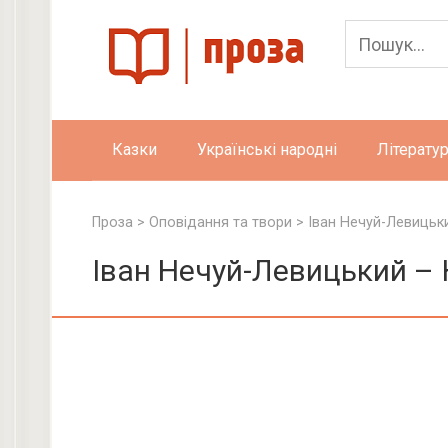
Skip
to
content
Казки
Українські народні
Літератур
Проза
>
Оповідання та твори
>
Іван Нечуй-Левицьк
Іван Нечуй-Левицький – 