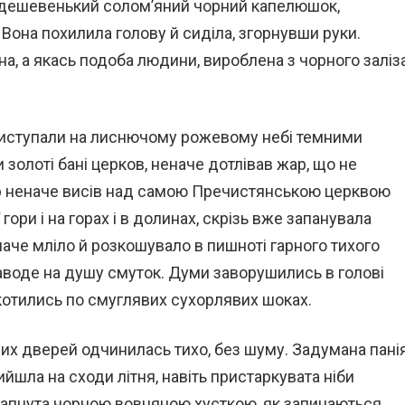
в дешевенький солом’яний чорний капелюшок,
Вона похилила голову й сиділа, згорнувши руки.
а, а якась подоба людини, вироблена з чорного заліз
виступали на лиснючому рожевому небі темними
 золоті бані церков, неначе дотлівав жар, що не
ор неначе висів над самою Пречистянською церквою
гори і на горах і в долинах, скрізь вже запанувала
неначе мліло й розкошувало в пишноті гарного тихого
наводе на душу смуток. Думи заворушились в голові
окотились по смуглявих сухорлявих шоках.
х дверей одчинилась тихо, без шуму. Задумана пані
йшла на сходи літня, навіть пристаркувата ніби
напнута чорною вовняною хусткою, як запинаються