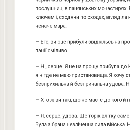
послушниці в панянських монастирях.
ключем і, сходячи по сходах, вгляділа
неначе мара.
— Еге, ви оце прибули звідкільсь на п
панії сміливо.
— Ні, серце! Я не на прощу прибула до 
я нігде не маю пристановища. Я хочу ста
безприхильна й безпричальна удова. Н
— Хто ж ви такі, що не маєте до кого й
— Я, серце, удова. Ще торік влітку са
Була зібрана незліченна сила війська. Н