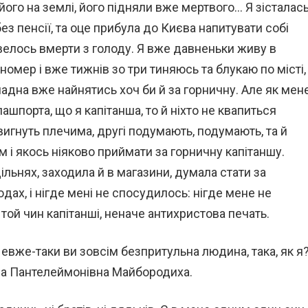
 його на землі, його підняли вже мертвого… Я зісталас
ез пенсії, та оце прибула до Києва напитувати собі
овелось вмерти з голоду. Я вже давненьки живу в
омер і вже тижнів зо три тиняюсь та блукаю по місті,
ладна вже найнятись хоч би й за горничну. Але як мен
пашпорта, що я капітанша, то й ніхто не квапиться
вигнуть плечима, другі подумають, подумають, та й
м і якось ніяково приймати за горничну капітаншу.
адільнях, заходила й в магазини, думала стати за
ах, і нігде мені не спосудилось: нігде мене не
той чин капітанші, неначе антихристова печать.
Невже-таки ви зовсім безпритульна людина, така, як я
на Пантелеймонівна Майбородиха.