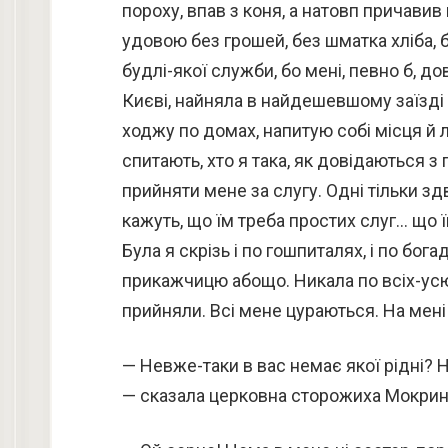
пороху, впав з коня, а натовп причавив
удовою без грошей, без шматка хліба, б
будлі-якої служби, бо мені, певно б, д
Києві, найняла в найдешевшому заїзді н
ходжу по домах, напитую собі місця й 
спитають, хто я така, як довідаються з 
прийняти мене за слугу. Одні тільки зд
кажуть, що їм треба простих слуг… що ї
Була я скрізь і по гошпиталях, і по бог
прикажчицю абощо. Никала по всіх-усюд
прийняли. Всі мене цураються. На мені 
— Невже-таки в вас немає якої рідні? 
— сказала церковна сторожиха Мокри