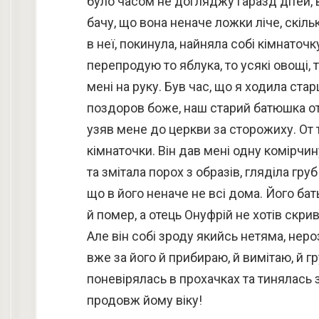
було часом не догляджу гаразд дітей, в
бачу, що вона неначе ложки ліче, скільк
в неї, покинула, найняла собі кімнаточк
перепродую то яблука, то усякі овощі, 
мені на руку. Був час, що я ходила ста
поздоров боже, наш старий батюшка оте
узяв мене до церкви за сторожиху. От 
кімнаточки. Він дав мені одну комірчин
та змітала порох з образів, гляділа груб
що в його неначе не всі дома. Його ба
й помер, а отець Онуфрій не хотів скри
Але він собі зроду якийсь нетяма, нероз
вже за його й прибираю, й вимітаю, й гр
поневірялась в прохачках та тинялась 
продовж йому віку!