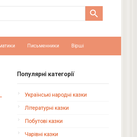
матики
Письменники
Вірші
Популярні категорії
Українські народні казки
Літературні казки
Побутові казки
Чарівні казки