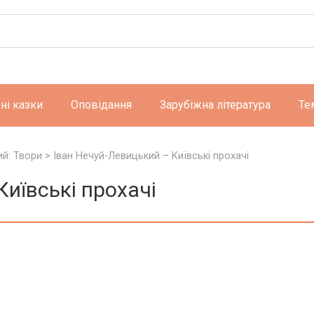
ні казки
Оповідання
Зарубіжна література
Те
ий: Твори
>
Іван Нечуй-Левицький – Київські прохачі
Київські прохачі