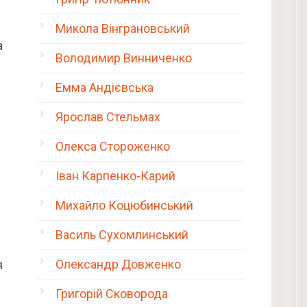
Микола Вінграновський
а
Володимир Винниченко
Емма Андієвська
Ярослав Стельмах
Олекса Стороженко
Іван Карпенко-Карий
Михайло Коцюбинський
Василь Сухомлинський
Олександр Довженко
я
Григорій Сковорода