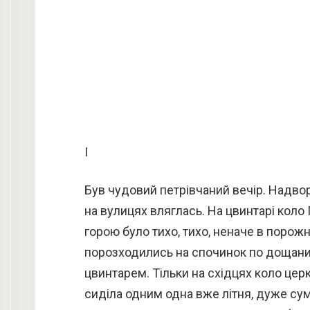
I
Був чудовий петрівчаний вечір. Надворі
на вулицях вляглась. На цвинтарі кол
горою було тихо, тихо, неначе в порожн
порозходились на спочинок по дощаних
цвинтарем. Тільки на східцях коло цер
сиділа одним одна вже літня, дуже сум