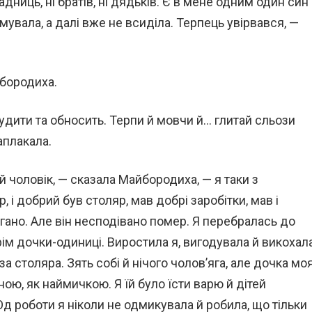
дниць, ні братів, ні дядьків. Є в мене одним один син
мувала, а далі вже не всиділа. Терпець увірвався, —
йбородиха.
 гудити та обносить. Терпи й мовчи й… глитай сльози
аплакала.
ій чоловік, — сказала Майбородиха, — я таки з
, і добрий був столяр, мав добрі заробітки, мав і
гано. Але він несподівано помер. Я перебралась до
рім дочки-одиниці. Виростила я, вигодувала й викохал
за столяра. Зять собі й нічого чолов’яга, але дочка мо
ю, як наймичкою. Я їй було їсти варю й дітей
 Од роботи я ніколи не одмикувала й робила, що тільки