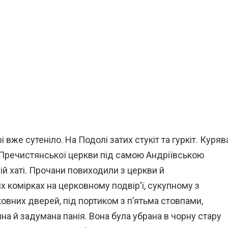
 вже сутеніло. На Подолі затих стукіт та гуркіт. Куряв
о Пречистянської церкви під самою Андріївською
ій хаті. Прочани повиходили з церкви й
 комірках на церковному подвір’ї, сукупному з
ковних дверей, під портиком з п’ятьма стовпами,
на й задумана панія. Вона була убрана в чорну стару