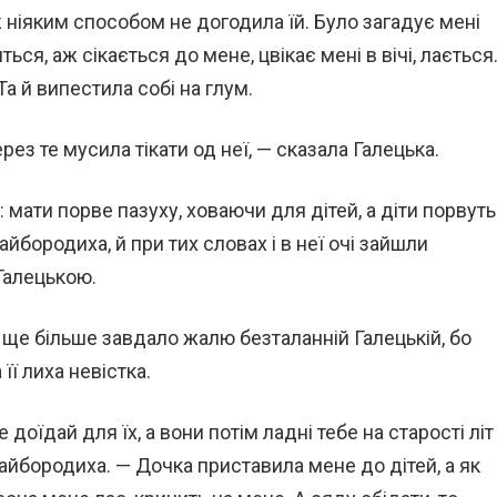
 ніяким способом не догодила їй. Було загадує мені
ться, аж сікається до мене, цвікає мені в вічі, лається
Та й випестила собі на глум.
ерез те мусила тікати од неї, — сказала Галецька.
: мати порве пазуху, ховаючи для дітей, а діти порвуть
айбородиха, й при тих словах і в неї очі зайшли
 Галецькою.
 ще більше завдало жалю безталанній Галецькій, бо
її лиха невістка.
 доїдай для їх, а вони потім ладні тебе на старості літ 
Майбородиха. — Дочка приставила мене до дітей, а як