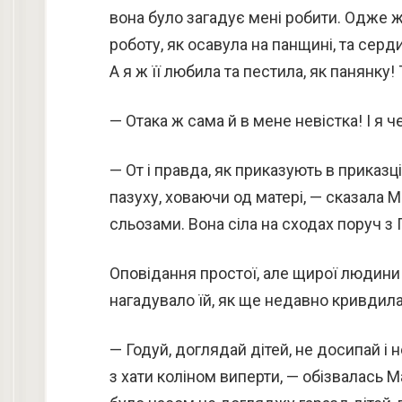
вона було загадує мені робити. Одже ж
роботу, як осавула на панщині, та серди
А я ж її любила та пестила, як панянку! 
— Отака ж сама й в мене невістка! І я ч
— От і правда, як приказують в приказці
пазуху, ховаючи од матері, — сказала М
сльозами. Вона сіла на сходах поруч з
Оповідання простої, але щирої людини
нагадувало їй, як ще недавно кривдила 
— Годуй, доглядай дітей, не досипай і не
з хати коліном виперти, — обізвалась 