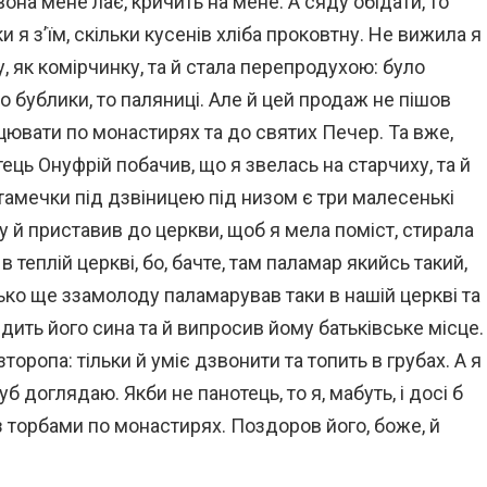
она мене лає, кричить на мене. А сяду обідати, то
и я з’їм, скільки кусенів хліба проковтну. Не вижила я
у, як комірчинку, та й стала перепродухою: було
то бублики, то паляниці. Але й цей продаж не пішов
рцювати по монастирях та до святих Печер. Та вже,
ць Онуфрій побачив, що я звелась на старчиху, та й
тамечки під дзвіницею під низом є три малесенькі
у й приставив до церкви, щоб я мела поміст, стирала
 в теплій церкві, бо, бачте, там паламар якийсь такий,
тько ще ззамолоду паламарував таки в нашій церкві та
вдить його сина та й випросив йому батьківське місце.
торопа: тільки й уміє дзвонити та топить в грубах. А я
уб доглядаю. Якби не панотець, то я, мабуть, і досі б
з торбами по монастирях. Поздоров його, боже, й