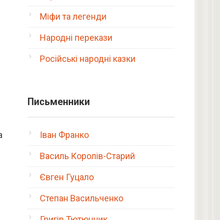
Міфи та легенди
Народні перекази
Російські народні казки
Письменники
а
Іван Франко
Василь Королів-Старий
Євген Гуцало
Степан Васильченко
Григір Тютюнник