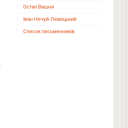
Остап Вишня
Іван Нечуй-Левицький
Список письменників
о