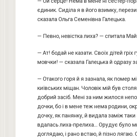
— Ой серце! Нема в мене ні сестер-пора
єдиник. Сиділа я в його взимку, перези
сказала Ольга Семенівна Галецька.
— Певно, невістка лиха? — спитала Ма
— Ат! бодай не казати. Своїх дітей гріх
мовчки! — сказала Галецька й одразу з
— Отакого горя й я зазнала, як помер м
київських міщан. Чоловік мій був столяр
добрий засіб. Мені за ним жилося непо
дочки, бо і в мене теж нема родини, ок
дочку, як панянку, й видала заміж таки 
вдалась лиха-прелиха… Орудує було мно
доглядаю, і рано встаю, й пізно лягаю.