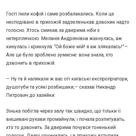
Гості пили кофій і саме розбалакались. Коли це
несподівано в прихожій задзеленькав дзвоник надто
голосно. Хтось смикав за дверима ніби з
нетерплячкою. Меланія Андріянівна жахнулась, аж
кинулась і крикнула: “Ой боже мій! я аж злякалась!”—
Але це було зроблено зумисне: вона знала, хто
дзвонить в прихожій.
— Ну та й налякали ж вас оті київські експропріатори,
душогуби та усякі розбишаки,— сказав Никандр
Петрович до хазяйки.
Зінька побігла через залу так швидко, що тільки її
вишивані рукави промайнули, і почала розпитувать,
хто то дзвонить. За дверима почувся тоненький
голосок. Двері одчинились, і в прихожу вступила