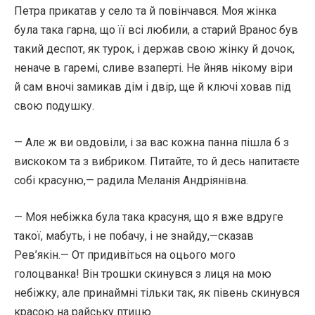
Петра прикатав у село та й повінчався. Моя жінка
була така гарна, що її всі любили, а старий Вранос був
такий деспот, як турок, і держав свою жінку й дочок,
неначе в гаремі, сливе взаперті. Не йняв нікому віри
й сам вночі замикав дім і двір, ще й ключі ховав під
свою подушку.
— Але ж ви овдовіли, і за вас кожна панна пішла б з
вискоком та з вибриком. Питайте, то й десь напитаєте
собі красуню,— радила Меланія Андріянівна.
— Моя небіжка була така красуня, що я вже вдруге
такої, мабуть, і не побачу, і не знайду,—сказав
Рев’якін.— От придивіться на оцього мого
голоцванка! Він трошки скинувся з лиця на мою
небіжку, але принаймні тільки так, як півень скинувся
красою на райську птицю.