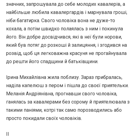
значних, запрошувала до себе молодих кавалерів, а
найбільше любила кавалергардів і марнувала гроші,
ніби багатирка. Свого чоловіка вона не дуже-то
кохала, а потім швидко полаялась з ним і покинула
його. Він добре досвідчився, які в неї були норови,
який був потяг до розкоші й залицяння, і згодився на
розвід, щоб ця легковажна красуня не прогайнувала
до решти його спадщини й батьківщини.
Ірина Михайлівна жила поблизу. Зараз прибралась,
наділа капелюш з пером і пішла до своєї приятельки.
Меланія Андріянівна, прогнавши свого чоловіка,
ганялась за кавалерами без сорому й приятелювала з
такими паніями, котрі так само порозводились або
просто покидали своїх чоловіків.
II