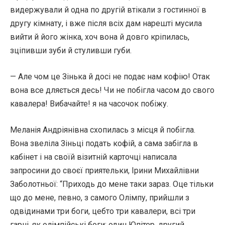
видержували й одна по другій втікали з гостинної в
другу кімнату, і вже після всіх дам нарешті мусила
вийти й його жінка, хоч вона й довго кріпилась,
зціпивши зуби й стуливши губи.
— Але чом це Зінька й досі не подає нам кофію! Отак
вона все дляється десь! Чи не побігла часом до свого
кавалера! Вибачайте! я на часочок побіжу.
Меланія Андріянівна схопилась з місця й побігла.
Вона звеліла Зіньці подать кофій, а сама забігла в
кабінет і на своїй візитній карточці написала
запросини до своєї приятельки, Ірини Михайлівни
Заболотньої: “Приходь до мене таки зараз. Оце тільки
що до мене, певно, з самого Олімпу, прийшли з
одвідинами три боги, цебто три кавалери, всі три
гарні, як олімпійські боги: один Юпітер, другий