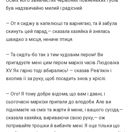
Осміх його звивчастих червоних повненьких губів
був надзвичайно милий і радісний.
— От я сиджу в капелюші та варнягаю, та й забула
скинуть цей парад,— сказала хазяйка й знялась
швидко з місця, неначе птиця.
— Та сидіть-бо так з тим чудовим пером! Ви
пригадуєте мені цим пером маркіз часів Людовіка
XV. Як гарно тоді вбирались! — сказав Рев’якін і
вхопив її за руку, щоб посадить знов у кріслі.
— Ого! Я тому добре відома, що вам і давні, і
сьогочасні маркізи припали до вподоби. Але ви
піднімаєте на сміх та жарти й мене, і вашого сусіда,—
сказала хазяйка, вириваючи свою руку,— ож
потривайте трошки й вибачте мені. Я оце тільки що