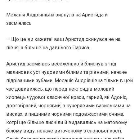
Меланія Андріянівна зирнула на Аристида й
засміялась.
— Що це ви кажете! ваш Аристид скинувся не на
півня, а більше на давнього Париса.
Аристид засміявсь веселенько й блиснув з-під
малинових уст чудовими білими та рівними, неначе
підрізаними зубами. Меланія Андріянівна тільки в цей
час додивилась, що перед нею сидів молодий
хлопець чудової класичної краси, гарний, як Адоніс,
довгобразий, чорнявий, з кучерявими васильками на
висках, з пишними чорними подовжастими очима,
котрі ще більше лисніли й видавались на матовому
білому виду, неначе виточеному з слонової кості.