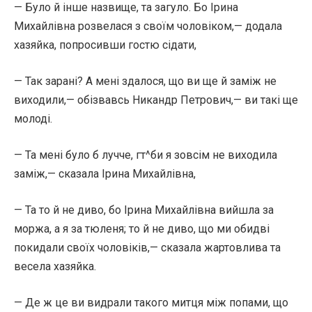
— Було й інше назвище, та загуло. Бо Ірина
Михайлівна розвелася з своїм чоловіком,— додала
хазяйка, попросивши гостю сідати,
— Так зарані? А мені здалося, що ви ще й заміж не
виходили,— обізвавсь Никандр Петрович,— ви такі ще
молоді.
— Та мені було б лучче, гт^би я зовсім не виходила
заміж,— сказала Ірина Михайлівна,
— Та то й не диво, бо Ірина Михайлівна вийшла за
моржа, а я за тюленя; то й не диво, що ми обидві
покидали своїх чоловіків,— сказала жартовлива та
весела хазяйка.
— Де ж це ви видрали такого митця між попами, що