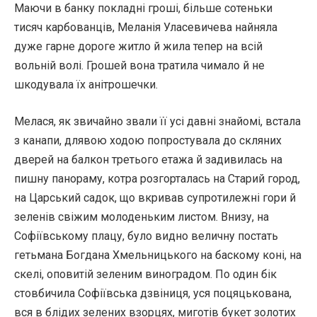
Маючи в банку покладні гроші, більше сотеньки
тисяч карбованців, Меланія Уласевичева найняла
дуже гарне дороге житло й жила тепер на всій
вольній волі. Грошей вона тратила чимало й не
шкодувала їх анітрошечки.
Мелася, як звичайно звали її усі давні знайомі, встала
з канапи, длявою ходою попростувала до скляних
дверей на балкон третього етажа й задивилась на
пишну панораму, котра розгорталась на Старий город,
на Царський садок, що вкривав супротилежні гори й
зеленів свіжим молоденьким листом. Внизу, на
Софіївському плацу, було видно величну постать
гетьмана Богдана Хмельницького на баскому коні, на
скелі, оповитій зеленим виноградом. По один бік
стовбичила Софіївська дзвіниця, уся поцяцькована,
вся в блідих зелених взорцях, миготів букет золотих