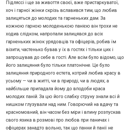
Підляссі і ще за живоття своєї, вже пристаркуватої,
хоч і гарної жінки скрізь вславився тим, що любив
залицяться до молодих та гарненьких дам. За
кожною гарною молоденькою панією він трохи не
ходив слідком, напропали залицявся до всіх
гарненьких жінок урядовців та офіцерів, робив їм
візити, частенько бував у їх в гостях і тільки цих і
запрошував до себе в гості. Але всім було відомо, що
його залицяння було тільки платонічне. Це було
залицяння природного естета, котрий любив красу в
усьому — чи в житті, чи в природі, чи в людях; а
найбільше припадала йому до вподоби краса
молодих паній. За цю його слабку струну знали всі й
нишком глузували над ним. Говорючий на вдачу та
красномовний, він часом без міри і впину розпускав
свого язика в розмові про любов при паничах і
офіцерах занадто вольно, так що панни й панії не