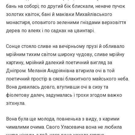
бань на соборі; по другий бік блискали, неначе пучок
золотих квіток, бані й маківки Михайлівського
монастиря, оповитого зеленими гніздами верховіття
дерев по алеях і по садках на цвинтарі.
Сонце стояло сливе на вечірньому прузі й обливало
мрійним тихим світом широку чудову, сливе мрійну
картину, мрійний далекий поетичний вигляд за
Дніпром. Меланія Андріянівна втирила очі в той
поетичний простір в сяєві блакитного майського неба.
Вона дивилась довго, втупивши очі в сизу та
фіолетову далеч, задумалась і трохи згодом важко
зітхнула.
Вона була ще молода, повненька з виду, з карими
чималими очима. Свого Уласевича вона не любила