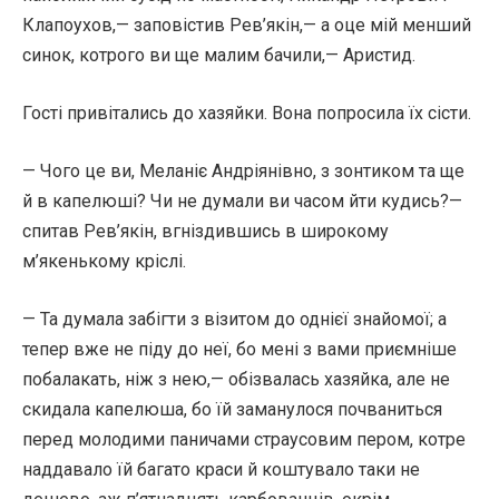
Клапоухов,— заповістив Рев’якін,— а оце мій менший
синок, котрого ви ще малим бачили,— Аристид.
Гості привітались до хазяйки. Вона попросила їх сісти.
— Чого це ви, Меланіє Андріянівно, з зонтиком та ще
й в капелюші? Чи не думали ви часом йти кудись?—
спитав Рев’якін, вгніздившись в широкому
м’якенькому кріслі.
— Та думала забігти з візитом до однієї знайомої; а
тепер вже не піду до неї, бо мені з вами приємніше
побалакать, ніж з нею,— обізвалась хазяйка, але не
скидала капелюша, бо їй заманулося почваниться
перед молодими паничами страусовим пером, котре
наддавало їй багато краси й коштувало таки не