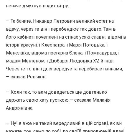
неначе дмухнув подих вітру.
— Та бачите, Никандр Петрович великий естет на
вдачу, через те він і перебендює так довго. Там в
його кабінеті почеплені на стінах усякі славні, відомі в
історії красуні: і Клеопатра, і Марія Потоцька, і
Менелаїха, відома прегарна Єлена, і Помпадурша, і
мадам Ментеном, і Дюбаррі Людовіка XV, й інші.
Через те-то він і досі вередує та перебирає паннами,
— сказав Рев’якін.
— Коли так, то вам доведеться ще довгенько
держать свою хату пусткою,— сказала Меланія
Андріянівна.
— Ну! я вже не такий вередливий в цій справі, як ви
кажете, хоч, само по собі, по своїй природженій вдачі