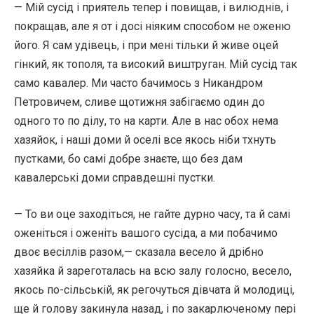
— Мій сусід і приятель тепер і повищав, і вилюднів, і
покращав, але я от і досі ніяким способом не оженю
його. Я сам удівець, і при мені тільки й живе оцей
гінкий, як тополя, та високий виштруган. Мій сусід так
само кавалер. Ми часто бачимось з Никандром
Петровичем, сливе щотижня забігаємо один до
одного то по ділу, то на карти. Але в нас обох нема
хазяйок, і наші доми й оселі все якось ніби тхнуть
пустками, бо самі добре знаєте, що без дам
кавалерські доми справдешні пустки.
— То ви оце заходіться, не гайте дурно часу, та й самі
оженіться і оженіть вашого сусіда, а ми побачимо
двоє весіллів разом,— сказала весело й дрібно
хазяйка й зареготалась на всю залу голосно, весело,
якось по-сільській, як регочуться дівчата й молодиці,
ще й голову закинула назад, і по закарлюченому пері