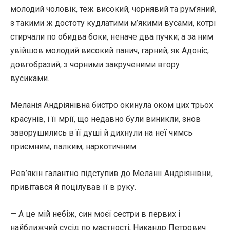
молодий чоловік, теж високий, чорнявий та рум’яний,
з такими ж достоту кудлатими м’якими вусами, котрі
стирчали по обидва боки, неначе два пучки; а за ним
увійшов молодий високий панич, гарний, як Адоніс,
довгобразий, з чорними закрученими вгору
вусиками.
Меланія Андріянівна бистро окинула оком цих трьох
красунів, і її мрії, що недавно були виникли, знов
заворушились в її душі й дихнули на неї чимсь
приємним, палким, наркотичним.
Рев’якін галантно підступив до Меланії Андріянівни,
привітався й поцілував її в руку.
— А це мій небіж, син моєї сестри в первих і
найближчий сусід по маєтності, Никандр Петрович