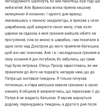
легкодумного шалопута, бо мій панотець був тоді ще
небагатий. Але Враносова жінка прияла нашому
залицянню й коханню. І одного дня вранці,
змовившись з панною заздалегідь, я приїхав у село
шарабаном, щоб викрасти свою милу, став коло
царини за садком, а моя грекиня вийшла нібито на
прогуляння, сіла зо мною в шарабан, і ми покатали в
одно село над Дністром до мого приятеля-батюшки,
щоб він нас повінчав. Але і я, і молоденька грекиня в
палу кохання й дні погубили, бо забулись, що саме
тоді була петрівка. Отець Прохір зареготавсь, як ми
прикатали до його на подвір’я, нагадав нам, що до
Петра ще зостався тиждень. Я тільки почухав
потилицю, а стара матушка завела грекиню в свою
кімнату й обіцяла й заприсяглась, що переховає її до
Петра й не видасть батькові. Я мусив вернуться
додому, перенудивсь тиждень, а другого дня після