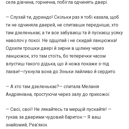
села дівчина, горнична, побігла одчинять двері.
— Слухай ти, дуриндо! Скільки раз я тобі казала, щоб
ти не одчиняла дверей, не спитавши передніше, хто
там дзеленькає; а ти все забуваєш та й пускаєш усяку
наволоч у покої. Не одщіпай і не скидай ланцюжка!
Одхили трошки двері й зирни в щілину через
ланцюжок, хто там стоїть, бо теперечки часом
впустиш такого дідька, що й ножа покаже з-під
пахви!—гукнула вона до Зіньки лайливо й сердито.
— А хто там дзеленькає?— спитала Меланія
Андріянівна, простуючи через залу до прихожої.
— Свої, свої! Не лякайтесь та мерщій пускайте! —
гукав за дверими чудовий баритон.— Я ваш
знайомий, Рев’якін.