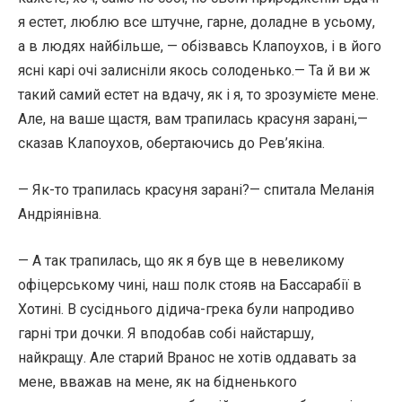
я естет, люблю все штучне, гарне, доладне в усьому,
а в людях найбільше, — обізвавсь Клапоухов, і в його
ясні карі очі залисніли якось солоденько.— Та й ви ж
такий самий естет на вдачу, як і я, то зрозумієте мене.
Але, на ваше щастя, вам трапилась красуня зарані,—
сказав Клапоухов, обертаючись до Рев’якіна.
— Як-то трапилась красуня зарані?— спитала Меланія
Андріянівна.
— А так трапилась, що як я був ще в невеликому
офіцерському чині, наш полк стояв на Бассарабії в
Хотині. В сусіднього дідича-грека були напродиво
гарні три дочки. Я вподобав собі найстаршу,
найкращу. Але старий Вранос не хотів оддавать за
мене, вважав на мене, як на бідненького