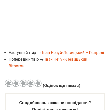
Наступний твір →
Іван Нечуй-Левицький – Гастролі
Попередній твір →
Іван Нечуй-Левицький –
Вітрогон
(Оцінок ще немає)
Сподобалась казка чи оповідання?
Поділіться з друзями!