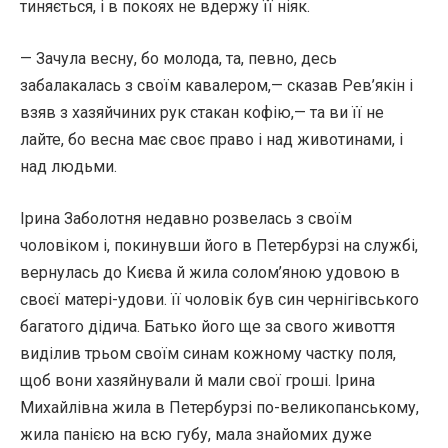
тиняється, і в покоях не вдержу її ніяк.
— Зачула весну, бо молода, та, певно, десь
забалакалась з своїм кавалером,— сказав Рев’якін і
взяв з хазяйчиних рук стакан кофію,— та ви її не
лайте, бо весна має своє право і над животинами, і
над людьми.
Ірина Заболотня недавно розвелась з своїм
чоловіком і, покинувши його в Петербурзі на службі,
вернулась до Києва й жила солом’яною удовою в
своєї матері-удови. її чоловік був син чернігівського
багатого дідича. Батько його ще за свого живоття
виділив трьом своїм синам кожному частку поля,
щоб вони хазяйнували й мали свої гроші. Ірина
Михайлівна жила в Петербурзі по-великопанському,
жила панією на всю губу, мала знайомих дуже