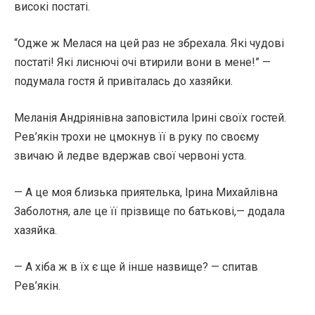
високі постаті.
“Одже ж Мелася на цей раз не збрехала. Які чудові
постаті! Які лиснючі очі втирили вони в мене!” —
подумала гостя й привіталась до хазяйки.
Меланія Андріянівна заповістила Ірині своїх гостей.
Рев’якін трохи не цмокнув її в руку по своєму
звичаю й ледве вдержав свої червоні уста.
— А це моя близька приятелька, Ірина Михайлівна
Заболотня, але це її прізвище по батькові,— додала
хазяйка.
— А хіба ж в їх є ще й інше назвище? — спитав
Рев’якін.