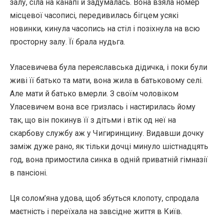
залу, сіла на канапі й задумалась. Вона взяла номер
місцевої часописі, передивилась бігцем усякі
новинки, кинула часопись на стіл і позіхнула на всю
просторну залу. Її брала нудьга.
Уласевичева була переяславська дідичка, і поки були
живі її батько та мати, вона жила в батьковому селі.
Але мати й батько вмерли. З своїм чоловіком
Уласевичем вона все гризлась і настирилась йому
так, що він покинув її з дітьми і втік од неї на
скарбову службу аж у Чигиринщину. Видавши дочку
заміж дуже рано, як тільки дочці минуло шістнадцять
год, вона примостила синка в одній приватній гімназії
в пансіоні.
Ця солом’яна удова, щоб збуться клопоту, спродала
маєтність і переїхала на завсідне життя в Київ.