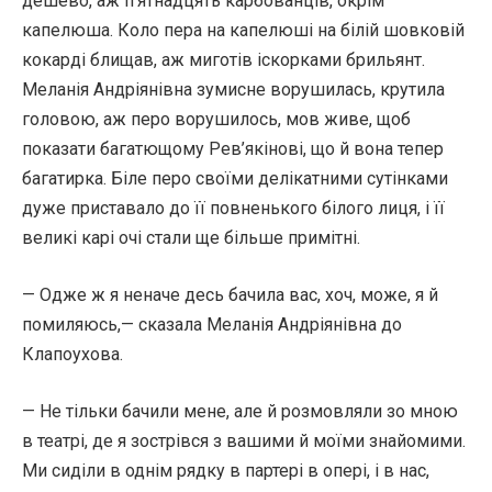
дешево, аж п’ятнадцять карбованців, окрім
капелюша. Коло пера на капелюші на білій шовковій
кокарді блищав, аж миготів іскорками брильянт.
Меланія Андріянівна зумисне ворушилась, крутила
головою, аж перо ворушилось, мов живе, щоб
показати багатющому Рев’якінові, що й вона тепер
багатирка. Біле перо своїми делікатними сутінками
дуже приставало до її повненького білого лиця, і її
великі карі очі стали ще більше примітні.
— Одже ж я неначе десь бачила вас, хоч, може, я й
помиляюсь,— сказала Меланія Андріянівна до
Клапоухова.
— Не тільки бачили мене, але й розмовляли зо мною
в театрі, де я зострівся з вашими й моїми знайомими.
Ми сиділи в однім рядку в партері в опері, і в нас,