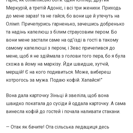
Меркурій, а третій Адоніс, і всі три женихи. Приходь
до мене зараз! та не гайся, бо вони ще й утечуть на
Олімп. Причепурись гарненько, зачешись добренько
та надінь капелюш з білим страусовим пером. Бо
вони мене застали саме на од’їзді в гості в такому
самому капелюші з пером, і Зевс причепився до
мене, щоб я не здіймала з голови того пера, бо я була
схожа в йому на маркізу. Йди швидше, хутчій,
мерщій! Є на кого подивиться. Може, вибереш
котрогось за мужа. Подаю кофій. Хапайся!”
Вона дала карточку Зіньці й звеліла, щоб вона
швидко покатала до сусіди й оддала карточку. А сама
винесла кофій до гостей і почала наливати стакани.
— Отак як бачите! Ота сільська ледащиця десь