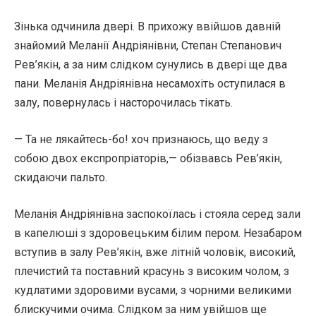
Зінька одчинила двері. В прихожу ввійшов давній
знайомий Меланії Андріянівни, Степан Степанович
Рев’якін, а за ним слідком сунулись в двері ще два
пани. Меланія Андріянівна несамохіть оступилася в
залу, повернулась і насторочилась тікать.
— Та не лякайтесь-бо! хоч признаюсь, що веду з
собою двох експропріаторів,— обізвавсь Рев’якін,
скидаючи пальто.
Меланія Андріянівна заспокоїлась і стояла серед зали
в капелюші з здоровецьким білим пером. Незабаром
вступив в залу Рев’якін, вже літній чоловік, високий,
плечистий та поставний красунь з високим чолом, з
кудлатими здоровими вусами, з чорними великими
блискучими очима. Слідком за ним увійшов ще