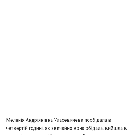
Меланія Андріянівна Уласевичева пообідала в
четвертій годині, як звичайно вона обідала, вийшла в