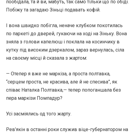
пообідала, та й ви, мабуть, так само тільки що по обіді.
Побіжу та загадаю Зіньці подавать кофій.
І вона швидко побігла, неначе клубком покотилась
по паркеті до дверей, гукаючи на ході на Зіньку. Вона
зняла з голови капелюш і поклала на косинчику в
кутку під високим дзеркалом, зараз вернулась, сіла
на своєму місці й сказала з жартом:
— Отепер я вже не маркіза, а проста полтавка,
“серцем проста, не красива, але й не спесива”, як
співає Наталка Полтавка,— тепер попоганшала без
пера маркізи Помпадур?
Усі засміялись од того жарту.
Рев’якін в останні роки служив віце-губернатором на