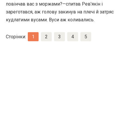
повінчав вас з моржами?—спитав Рев’якін і
зареготався, аж голову закинув на плечі й затряс
кудлатими вусами. Вуси аж коливались.
Сторінки:
1
2
3
4
5