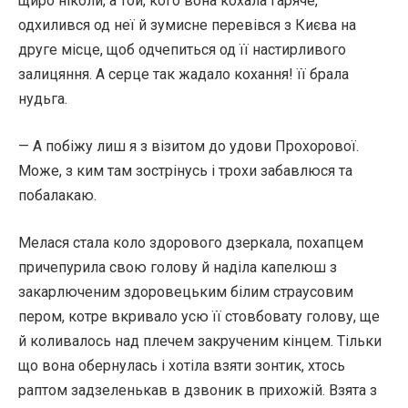
щиро ніколи, а той, кого вона кохала гаряче,
одхилився од неї й зумисне перевівся з Києва на
друге місце, щоб одчепиться од її настирливого
залицяння. А серце так жадало кохання! її брала
нудьга.
— А побіжу лиш я з візитом до удови Прохорової.
Може, з ким там зострінусь і трохи забавлюся та
побалакаю.
Мелася стала коло здорового дзеркала, похапцем
причепурила свою голову й наділа капелюш з
закарлюченим здоровецьким білим страусовим
пером, котре вкривало усю її стовбовату голову, ще
й коливалось над плечем закрученим кінцем. Тільки
що вона обернулась і хотіла взяти зонтик, хтось
раптом задзеленькав в дзвоник в прихожій. Взята з