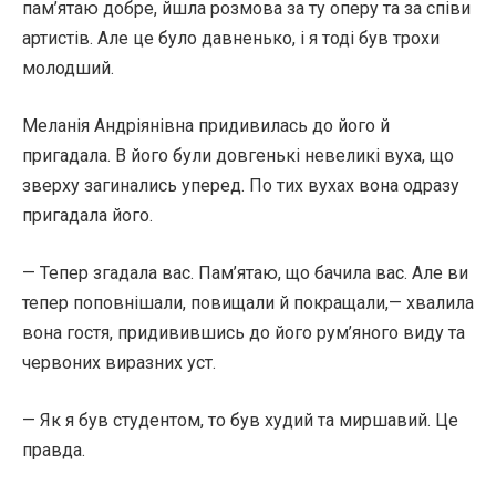
пам’ятаю добре, йшла розмова за ту оперу та за співи
артистів. Але це було давненько, і я тоді був трохи
молодший.
Меланія Андріянівна придивилась до його й
пригадала. В його були довгенькі невеликі вуха, що
зверху загинались уперед. По тих вухах вона одразу
пригадала його.
— Тепер згадала вас. Пам’ятаю, що бачила вас. Але ви
тепер поповнішали, повищали й покращали,— хвалила
вона гостя, придивившись до його рум’яного виду та
червоних виразних уст.
— Як я був студентом, то був худий та миршавий. Це
правда.