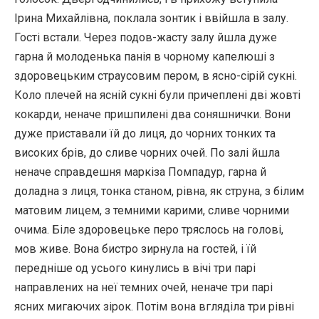
Ірина Михайлівна, поклала зонтик і ввійшла в залу.
Гості встали. Через подов-жасту залу йшла дуже
гарна й молоденька панія в чорному капелюші з
здоровецьким страусовим пером, в ясно-сірій сукні.
Коло плечей на ясній сукні були причеплені дві жовті
кокарди, неначе пришпилені два соняшнички. Вони
дуже приставали їй до лиця, до чорних тонких та
високих брів, до сливе чорних очей. По залі йшла
неначе справдешня маркіза Помпадур, гарна й
доладна з лиця, тонка станом, рівна, як струна, з білим
матовим лицем, з темними карими, сливе чорними
очима. Біле здоровецьке перо тряслось на голові,
мов живе. Вона бистро зирнула на гостей, і їй
передніше од усього кинулись в вічі три парі
направлених на неї темних очей, неначе три парі
ясних мигаючих зірок. Потім вона вгляділа три рівні