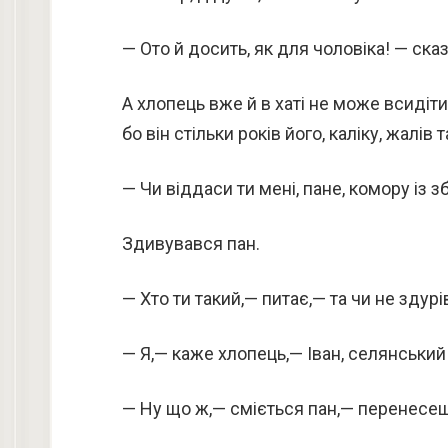
— Ото й досить, як для чоловіка! — сказа
А хлопець вже й в хаті не може всидіти
бо він стільки років його, каліку, жалів 
— Чи віддаси ти мені, пане, комору із з
Здивувався пан.
— Хто ти такий,— питає,— та чи не зду
— Я,— каже хлопець,— Іван, селянський 
— Ну що ж,— сміється пан,— перенесеш