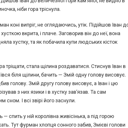
к. Дійшов Іван до величезної гори кам’яної, не видно в
иночка, ніби гора тріснула.
ан коні випріг, не оглядаючись, утік. Підійшов Іван д
хусткою вкрита, і плаче. Заговорив він до неї, вона
дняла хустку, та як побачила купи людських кісток
ра тріщати, стала щілина роздаватися. Стиснув Іван в
вся біля щілини, бачить — Змій одну голову висовує.
дбив голову. Змій другу голову висовує, а Іван і цю
різував з них язики і в хустку зав’язав. Та сам
м сном. І всі звірі його заснули.
 — спить у ній королівна живісінька, а під горою
жать. Тут фурман хлопця сонного забив, Змієві голови