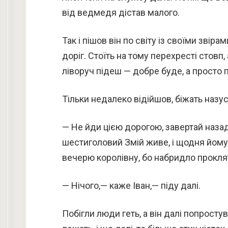
від ведмедя дістав малого.
Так і пішов він по світу із своїми звір
доріг. Стоїть на тому перехресті стовп
ліворуч підеш — добре буде, а просто п
Тільки недалеко відійшов, біжать назус
— Не йди цією дорогою, завертай назад
шестиголовий Змій живе, і щодня йому
вечерю королівну, бо набридло прокля
— Нічого,— каже Іван,— піду далі.
Побігли люди геть, а він далі попростув