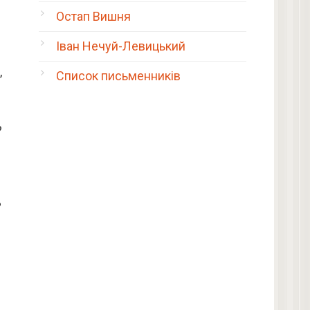
Остап Вишня
Іван Нечуй-Левицький
,
Список письменників
?
?