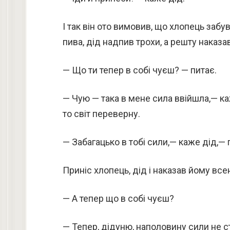
І так він ото вимовив, що хлопець забу
пива, дід надпив трохи, а решту наказа
— Що ти тепер в собі чуєш? — питає.
— Чую — така в мене сила ввійшла,— ка
то світ переверну.
— Забагацько в тобі сили,— каже дід,—
Приніс хлопець, дід і наказав йому все
— А тепер що в собі чуєш?
— Тепер, дідуню, наполовину сили не с