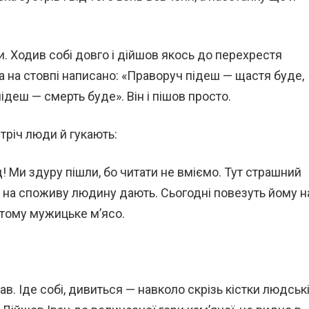
ами. Ходив собі довго і дійшов якось до перехрестя
, а на стовпі написано: «Праворуч підеш — щастя буде,
ідеш — смерть буде». Він і пішов просто.
тріч люди й гукають:
! Ми здуру пішли, бо читати не вміємо. Тут страшний
 на споживу людину дають. Сьогодні повезуть йому н
тому мужицьке м’ясо.
ав. Іде собі, дивиться — навколо скрізь кістки людськ