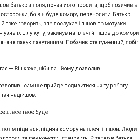
шов батько з поля, почав його просити, щоб позичив в
а посторонки, бо він буде комору переносити. Батько
й таке говорить, але послухав і пішов по мотузки.
н узяв їх цілу купу, закинув на плечі й пішов до комори
еначе павук павутинням. Побачив оте гуменний, побіг
ає.— Він каже, ніби пан йому дозволив.
дозволив і сам ще прийде подивитися на ту роботу.
 пан надійшов.
сеш, все твоє буде!
а потім підвівся, підняв комору на плечі і пішов. Люди
 городу та там комору і становить. Є тепер в батька