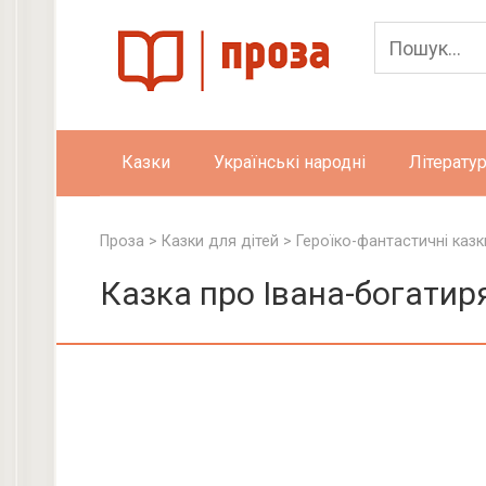
Skip
to
content
Казки
Українські народні
Літератур
Проза
>
Казки для дітей
>
Героїко-фантастичні казк
Казка про Івана-богатир