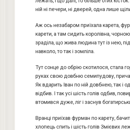
лежать, і що далі, то більше отих кісто
ній ні печери, ні дверей, одна лише щіл
Аж ось незабаром приїхала карета, фурм
карети, а там сидить королівна, чорною 
зраділа, що жива людина тут із нею, пі
навколо, то так і зомліла.
Тут сонце до обрію скотилося, стала го
руках свою довбню семипудову, причаї
Як вдарить Іван по ній довбнею, так і о
відбив. І так усі шість голів одбив, пови
втомився дуже, ліг і заснув богатирськи
Вранці приїхав фурман по карету, бачить
хлопець спить і шість голів Змієвих ле