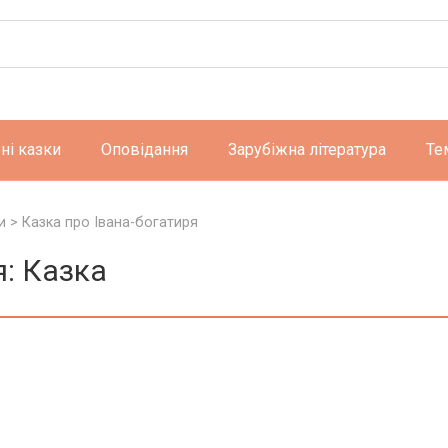
ні казки
Оповідання
Зарубіжна література
Те
и
>
Казка про Івана-богатиря
я: Казка