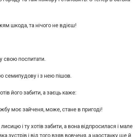
жям шкода, та нічого не вдієш!
лу свою поспитати.
 семипудову і з нею пішов.
отів його забити, а заєць каже:
ужбу моє зайченя, може, стане в пригоді!
лисицю і ту хотів забити, а вона відпросилася і мале
а зустрів і від того взяв вовченя, а наостанку ще й