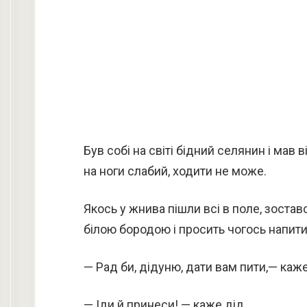
Був собі на світі бідний селянин і мав 
на ноги слабий, ходити не може.
Якось у жнива пішли всі в поле, зостав
білою бородою і просить чогось напити
— Рад би, дідуню, дати вам пити,— каж
— Іди й принеси! — каже дід.