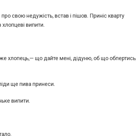
в про свою недужість, встав і пішов. Приніс кварту
в хлопцеві випити.
же хлопець,— що дайте мені, дідуню, об що обпертись
 піди ще пива принеси.
ньке випити.
тало.