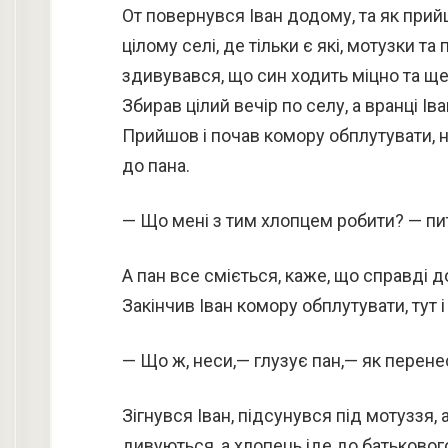
От повернувся Іван додому, та як прий
цілому селі, де тільки є які, мотузки т
здивувався, що син ходить міцно та ще 
Збирав цілий вечір по селу, а вранці Іва
Прийшов і почав комору обплутувати, н
до пана.
— Що мені з тим хлопцем робити? — пит
А пан все сміється, каже, що справді 
Закінчив Іван комору обплутувати, тут і
— Що ж, неси,— глузує пан,— як перене
Зігнувся Іван, підсунувся під мотуззя, 
дивуються, а хлопець іде до батькового