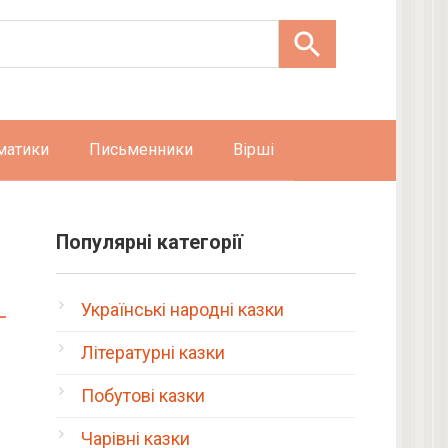
матики
Письменники
Вірші
Популярні категорії
Українські народні казки
Літературні казки
Побутові казки
Чарівні казки