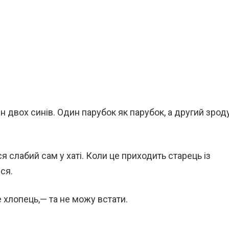
він двох синів. Один парубок як парубок, а другий зрод
ся слабий сам у хаті. Коли це приходить старець із
ся.
е хлопець,— та не можу встати.