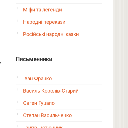
Міфи та легенди
Народні перекази
Російські народні казки
Письменники
у
Іван Франко
Василь Королів-Старий
Євген Гуцало
Степан Васильченко
Григір Тютюнник