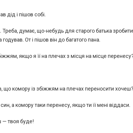
в дід і пішов собі.
. Треба, думає, що-небудь для старого батька зробити
та годував. От і пішов він до багатого пана.
біжжям, якщо я її на плечах з місця на місце перенесу
рів, що комору із збіжжям на плечах переносити хочеш
син, а комору таки перенесу, якщо ти її мені віддаси.
 — твоя буде!