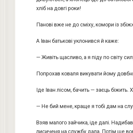
хліб на довгі роки!
Панові вже не до сміху, комори із збіж
А Іван батькові уклонився й каже:
— Живіть щасливо, а я піду по світу си
Попрохав коваля викувати йому довбню
Іде Іван лісом, бачить — заєць біжить. Х
— Не бий мене, краще я тобі дам на сл
Взяв малого зайчика, іде далі. Надибав 
лисиченя на службу дала. Потім ще вовк