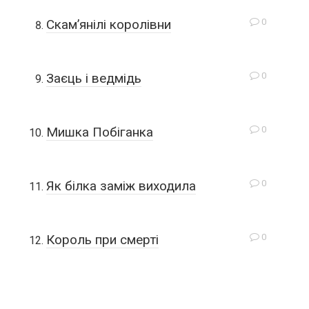
0
Скам’янілі королівни
0
Заєць і ведмідь
0
Мишка Побіганка
0
Як білка заміж виходила
0
Король при смерті