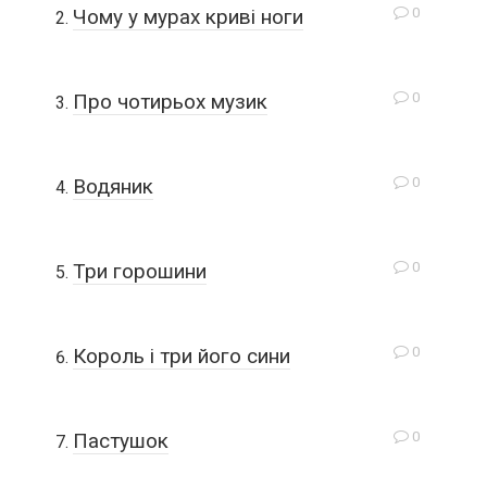
0
Чому у мурах криві ноги
0
Про чотирьох музик
0
Водяник
0
Три горошини
0
Король і три його сини
0
Пастушок