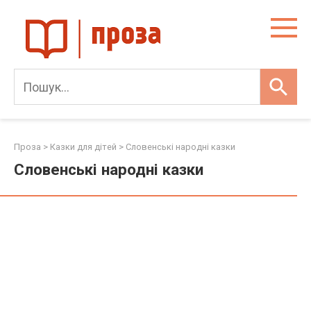
Skip
to
content
Проза
>
Казки для дітей
>
Словенські народні казки
Словенські народні казки