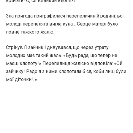
кричать! О, се великий клопіт!»
Зла пригода притрафилася перепеличиній родині: всі
молоді перепелята виїла куна… Серце матері було
повне тяжкого жалю.
Стрінув її зайчик і дивувався, що через утрату
молодих має такий жаль. «Будь рада, що тепер не
маєш клопоту!» Перепелиця жалісно відповіла: «Ой
зайчику! Радо я з ними клопотала б ся, коби лиш були
мої діточки!..»