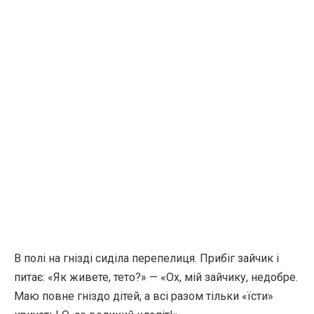
В полі на гнізді сиділа перепелиця. Прибіг зайчик і
питає: «Як живете, тето?» — «Ох, мій зайчику, недобре.
Маю повне гніздо дітей, а всі разом тільки «їсти»