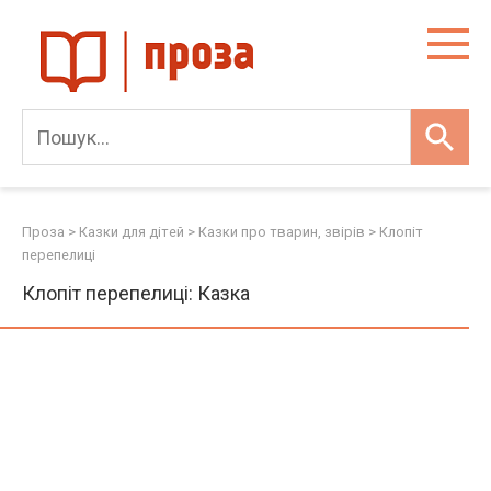
Skip
to
content
Проза
>
Казки для дітей
>
Казки про тварин, звірів
>
Клопіт
перепелиці
Клопіт перепелиці: Казка