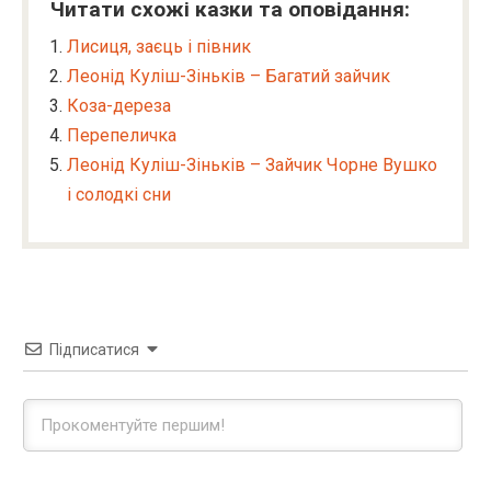
Читати схожі казки та оповідання:
Лисиця, заєць і півник
Леонід Куліш-Зіньків – Багатий зайчик
Коза-дереза
Перепеличка
Леонід Куліш-Зіньків – Зайчик Чорне Вушко
і солодкі сни
Підписатися