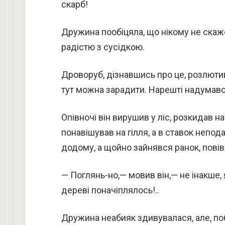
скарб!
Дружина пообіцяла, що нікому не скаже,
радістю з сусідкою.
Дроворуб, дізнавшись про це, розлютив
тут можна зарадити. Нарешті надумавс
Опівночі він вирушив у ліс, розкидав 
понавішував на гілля, а в ставок непод
додому, а щойно зайнявся ранок, повів
— Поглянь-но,— мовив він,— не інакше, я
дереві поначіплялось!..
Дружина неабияк здивувалася, але, поб