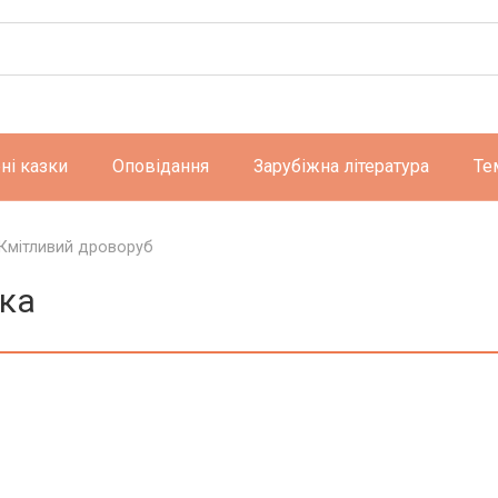
ні казки
Оповідання
Зарубіжна література
Те
Кмітливий дроворуб
зка