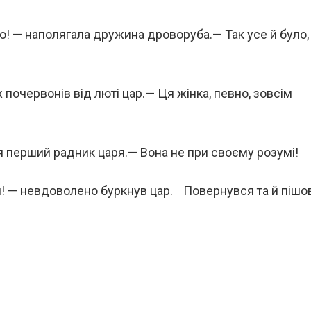
! — наполягала дружина дроворуба.— Так усе й було,
ж почервонів від люті цар.— Ця жінка, певно, зовсім
я перший радник царя.— Вона не при своєму розумі!
я! — невдоволено буркнув цар. Повернувся та й пішо