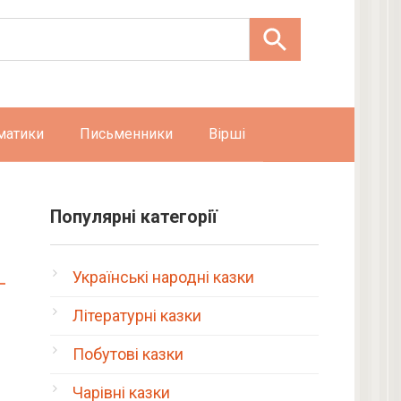
матики
Письменники
Вірші
Популярні категорії
Українські народні казки
Літературні казки
Побутові казки
Чарівні казки