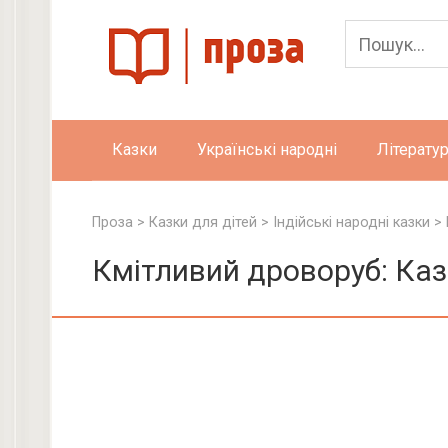
Skip
to
content
Казки
Українські народні
Літератур
Проза
>
Казки для дітей
>
Індійські народні казки
>
Кмітливий дроворуб: Ка