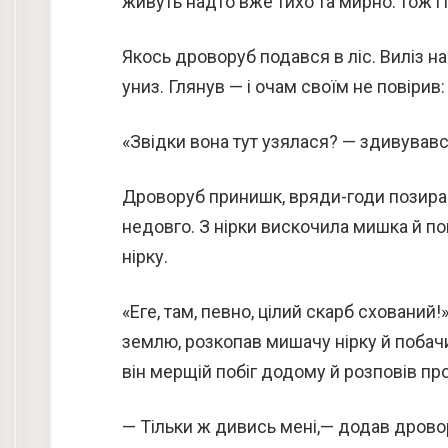
живуть надто вже тихо та мирно: тож і 
Якось дроворуб подався в ліс. Виліз на
униз. Глянув — і очам своїм не повіри
«Звідки вона тут узялася? — здивував
Дроворуб принишк, вряди-годи позираю
недовго. З нірки вискочила мишка й по
нірку.
«Еге, там, певно, цілий скарб схований!
землю, розкопав мишачу нірку й побачи
він мерщій побіг додому й розповів пр
— Тільки ж дивись мені,— додав дров