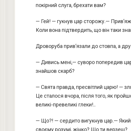
покірний слуга, брехати вам?
— Гей! — гукнув цар сторожу.— Прив’яж
Коли вона підтвердить, що він таки зн
Дроворуба прив’язали до стовпа, а др
— Дивись мені,— суворо попередив цар,
знайшов скарб?
— Свята правда, пресвітлий царю! — зл
Це сталося вчора, після того, як пройш
великі-превеликі глеки!..
— Що?! — сердито вигукнув цар.— Який 
своєму розумі, жінко? Що ти верзеш?