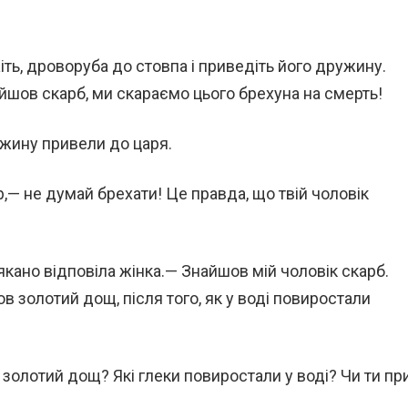
іть, дроворуба до стовпа і приведіть його дружину.
айшов скарб, ми скараємо цього брехуна на смерть!
ужину привели до царя.
— не думай брехати! Це правда, що твій чоловік
якано відповіла жінка.— Знайшов мій чоловік скарб.
ов золотий дощ, після того, як у воді повиростали
золотий дощ? Які глеки повиростали у воді? Чи ти пр