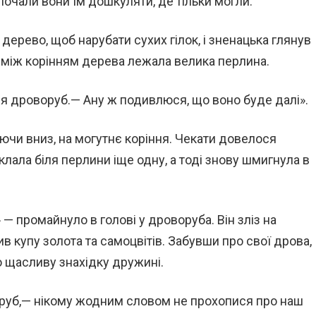
почали вони їм дошкуляти, де тільки могли.
 дерево, щоб нарубати сухих гілок, і зненацька глянув
в: між корінням дерева лежала велика перлина.
ся дроворуб.— Ану ж подивлюся, що воно буде далі».
чи вниз, на могутнє коріння. Чекати довелося
клала біля перлини іще одну, а тоді знову шмигнула в
» — промайнуло в голові у дроворуба. Він зліз на
в купу золота та самоцвітів. Забувши про свої дрова,
о щасливу знахідку дружині.
оруб,— нікому жодним словом не прохопися про наш