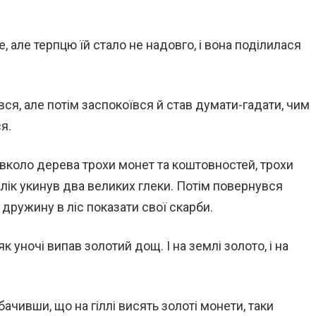
 але терпцю їй стало не надовго, і вона поділилася
ся, але потім заспокоївся й став думати-гадати, чим
я.
навколо дерева трохи монет та коштовностей, трохи
алік укинув два великих глеки. Потім повернувся
 дружину в ліс показати свої скарби.
к уночі випав золотий дощ. І на землі золото, і на
ачивши, що на гіллі висять золоті монети, таки