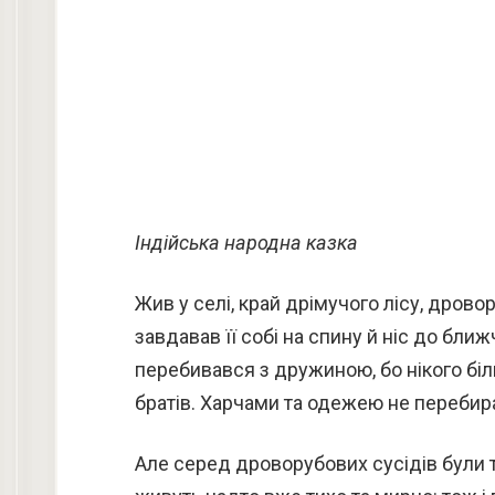
Індійська народна казка
Жив у селі, край дрімучого лісу, дровор
завдавав її собі на спину й ніс до бли
перебивався з дружиною, бо нікого більше
братів. Харчами та одежею не перебирав
Але серед дроворубових сусідів були т