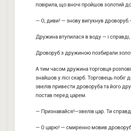
повірила, що вночі пройшов золотий д
— О, диви! — знову вигукнув дроворуб.—
Дружина втупилася в воду — і справді,
Дроворуб з дружиною позбирали золот
А тим часом дружина торговця розповіл
знайшов у лісі скарб. Торговець побіг 
звелів привести дроворуба та його дру
постав перед царем.
— Признавайся!—звелів цар. Ти справді 
— О царю! — смиренно мовив дроворуб.