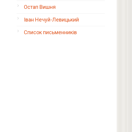
Остап Вишня
Іван Нечуй-Левицький
Список письменників