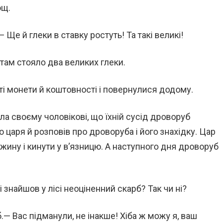
ощ.
 Ще й глеки в ставку ростуть! Та такі великі!
 там стояло два великих глеки.
і монети й коштовності і повернулися додому.
а своєму чоловікові, що їхній сусід дроворуб
до царя й розповів про дроворуба і його знахідку. Цар
жину і кинути у в’язницю. А наступного дня дроворуб
знайшов у лісі неоціненний скарб? Так чи ні?
— Вас підманули, не інакше! Хіба ж можу я, ваш