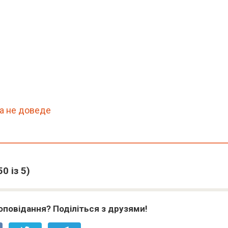
а не доведе
50
із 5)
оповідання? Поділіться з друзями!