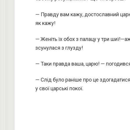
— Правду вам кажу, достославний царю
як кажу!
— Женіть їх обох з палацу у три шиї!—а
зсунулася з глузду!
— Таки правда ваша, царю! — погодивс
— Слід було раніше про це здогадатис
у свої царські покої.