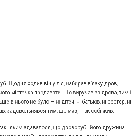
уб. Щодня ходив він у ліс, набирав в’язку дров,
жчого містечка продавати. Що виручав за дрова, тим і
 в нього не було — ні дітей, ні батьків, ні сестер, ні
, задовольнявся тим, що мав, і так собі жив.
акі, яким здавалося, що дроворуб і його дружина