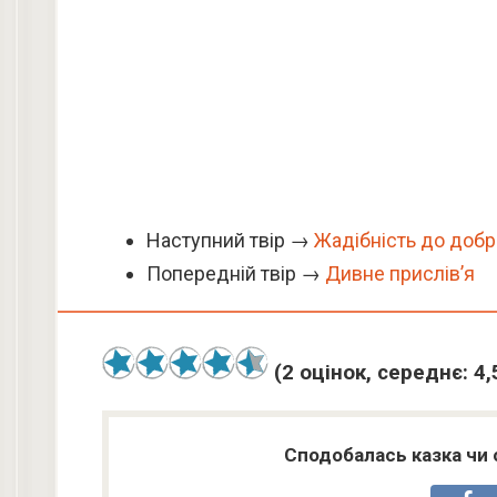
Наступний твір →
Жадібність до добр
Попередній твір →
Дивне прислів’я
(
2
оцінок, середнє:
4,
Сподобалась казка чи 