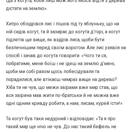
їда з когута, коби лиш мож його якось відти з дерева
дістати на землю».
Хитро обіздрівся лис і пішов під ту яблуньку, що на
ній сидів когут, та й зазирає до когута д’горі, а когут
підлетів ще вище, як вздрів лиса, щоби бути
безпечнішим перед своїм ворогом. Але лис узявся на
спосіб і зачав до когута говорити: «Чого ти ся,
побратиме, мене боїш і не ідеш на землю д’мені,
щоби ми собі разом щось побесідували та
порадилися, але втікаєш чимраз вище на дерево?
Хіба ти не чув, що межи звірами вже мир став, що
вся звірина мав жити по-братськи й не можна вже
одні одним кривду робити, а нам, лисам, курей їсти!»
Та когут був таки недурний і відповідає: «Та я про
такий мир ще нічо не чув. До нас такий бефель не