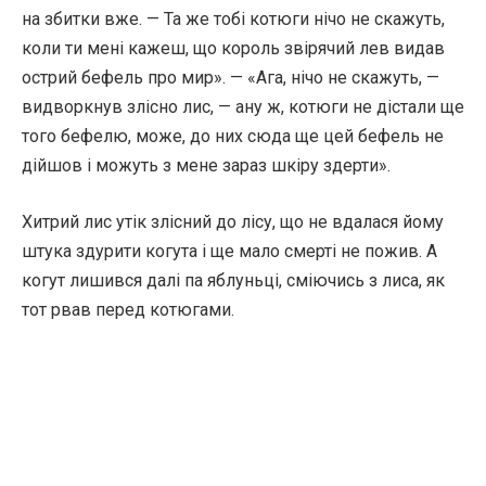
на збитки вже. — Та же тобі котюги нічо не скажуть,
коли ти мені кажеш, що король звірячий лев видав
острий бефель про мир». — «Ага, нічо не скажуть, —
видворкнув злісно лис, — ану ж, котюги не дістали ще
того бефелю, може, до них сюда ще цей бефель не
дійшов і можуть з мене зараз шкіру здерти».
Хитрий лис утік злісний до лісу, що не вдалася йому
штука здурити когута і ще мало смерті не пожив. А
когут лишився далі па яблуньці, сміючись з лиса, як
тот рвав перед котюгами.