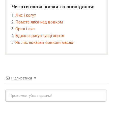
Читати схожі казки та оповідання:
Лис і когут
Помста лиса над вовком
Орел і лис
Бджола рятує гусці життя
Як лис показав вовкові масло
Підписатися