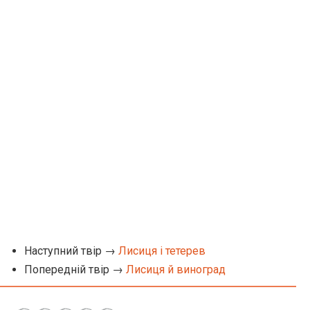
Наступний твір →
Лисиця і тетерев
Попередній твір →
Лисиця й виноград