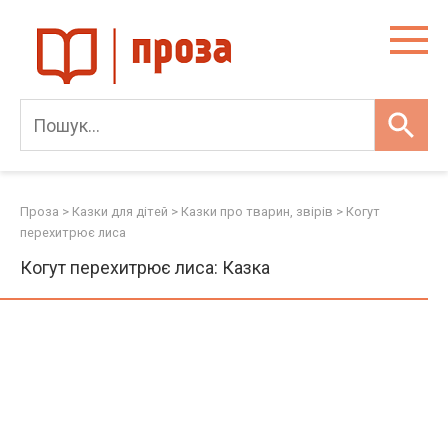
Skip
to
content
Проза
>
Казки для дітей
>
Казки про тварин, звірів
>
Когут
перехитрює лиса
Когут перехитрює лиса: Казка