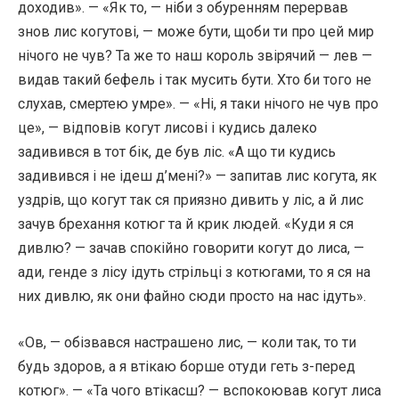
доходив». — «Як то, — ніби з обуренням перервав
знов лис когутові, — може бути, щоби ти про цей мир
нічого не чув? Та же то наш король звірячий — лев —
видав такий бефель і так мусить бути. Хто би того не
слухав, смертею умре». — «Ні, я таки нічого не чув про
це», — відповів когут лисові і кудись далеко
задивився в тот бік, де був ліс. «А що ти кудись
задивився і не ідеш д’мені?» — запитав лис когута, як
уздрів, що когут так ся приязно дивить у ліс, а й лис
зачув брехання котюг та й крик людей. «Куди я ся
дивлю? — зачав спокійно говорити когут до лиса, —
ади, генде з лісу ідуть стрільці з котюгами, то я ся на
них дивлю, як они файно сюди просто на нас ідуть».
«Ов, — обізвався настрашено лис, — коли так, то ти
будь здоров, а я втікаю борше отуди геть з-перед
котюг». — «Та чого втікасш? — вспокоював когут лиса