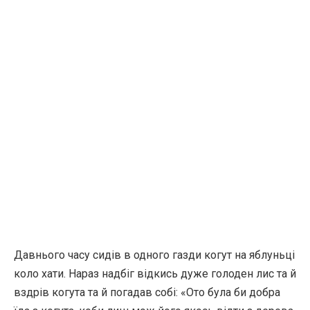
Давнього часу сидів в одного газди когут на яблуньці
коло хати. Нараз надбіг відкись дуже голоден лис та й
вздрів когута та й погадав собі: «Ото була би добра