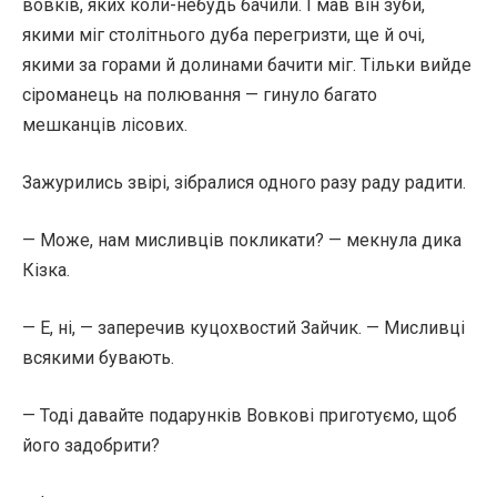
вовків, яких коли-небудь бачили. І мав він зуби,
якими міг столітнього дуба перегризти, ще й очі,
якими за горами й долинами бачити міг. Тільки вийде
сіроманець на полювання — гинуло багато
мешканців лісових.
Зажурились звірі, зібралися одного разу раду радити.
— Може, нам мисливців покликати? — мекнула дика
Кізка.
— Е, ні, — заперечив куцохвостий Зайчик. — Мисливці
всякими бувають.
— Тоді давайте подарунків Вовкові приготуємо, щоб
його задобрити?