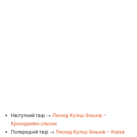
Наступний твір →
Леонід Куліш-Зіньків –
Крокодилячі сльози
Попередній твір →
Леонід Куліш-Зіньків – Казка