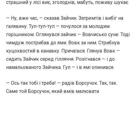
страшний у лісі виє, зголоднів, мабуть, поживу шукає.
— Ну, вже час, — сказав Зайчик. Затремтів і вибіг на
галявину. Туп-туп-туп — почулося за молодим
горішником. Оглянувся зайчик — Вовчисько суне. Тоді
чимдуж пострибав до ями. Вовк за ним. Стрибнув
куцохвостий в канавку. Причаївся. Глянув Вовк —
сидить Зайчик серед гілляччя. Розігнався — і до
намальованого Зайчика. Гуп — і в ямі опинився.
— Ось так тобі і треба! — радів Борсучок. Так, так.
Саме той Борсучок, який вмів малювати.