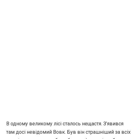
В одному великому лісі сталось нещастя. З’явився
там досі невідомий Вовк. Був він страшніший за всіх