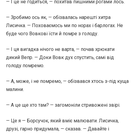
— І це не годиться, — похитав пишними рогами лось.
— Зробимо ось як, — обізвалась нарешті хитра
Лисичка. — Поховаємось ми по норах і барлогах. Не
буде чого Вовкові їсти й помре з голоду.
— І ця вигадка нічого не варта, — почав хрюкати
дикий Вепр. — Доки Вовк дух спустить, самі від
голоду помремо.
— А, може, і не помремо, — обізвався хтось з-під куща
малини.
— А це ще хто там? — загомоніли стривожені звірі.
— Це я — Борсучок, який вміє малювати. Лисичка,
друзі, гарно придумала, — сказав. — Давайте і