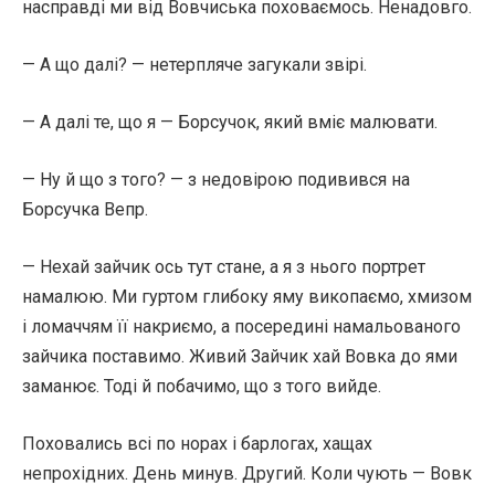
насправді ми від Вовчиська поховаємось. Ненадовго.
— А що далі? — нетерпляче загукали звірі.
— А далі те, що я — Борсучок, який вміє малювати.
— Ну й що з того? — з недовірою подивився на
Борсучка Вепр.
— Нехай зайчик ось тут стане, а я з нього портрет
намалюю. Ми гуртом глибоку яму викопаємо, хмизом
і ломаччям її накриємо, а посередині намальованого
зайчика поставимо. Живий Зайчик хай Вовка до ями
заманює. Тоді й побачимо, що з того вийде.
Поховались всі по норах і барлогах, хащах
непрохідних. День минув. Другий. Коли чують — Вовк