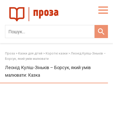
Skip
to
content
Проза
>
Казки для дітей
>
Короткі казки
>
Леонід Куліш-Зіньків –
Борсук, який умів малювати
Леонід Куліш-Зіньків – Борсук, який умів
малювати: Казка