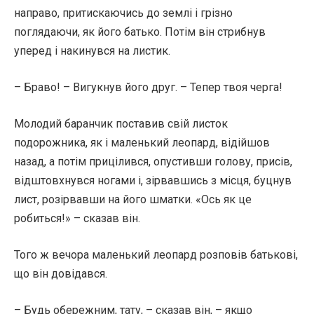
направо, притискаючись до землі і грізно
поглядаючи, як його батько. Потім він стрибнув
уперед і накинувся на листик.
– Браво! – Вигукнув його друг. – Тепер твоя черга!
Молодий баранчик поставив свій листок
подорожника, як і маленький леопард, відійшов
назад, а потім прицілився, опустивши голову, присів,
відштовхнувся ногами і, зірвавшись з місця, буцнув
лист, розірвавши на його шматки. «Ось як це
робиться!» – сказав він.
Того ж вечора маленький леопард розповів батькові,
що він довідався.
– Будь обережним, тату, – сказав він, – якщо