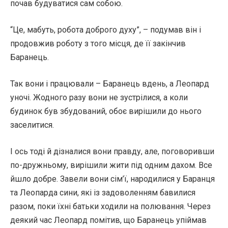
почав будуватися сам собою.
“Це, мабуть, робота доброго духу”, – подумав він і
продовжив роботу з того місця, де її закінчив
Баранець.
Так вони і працювали – Баранець вдень, а Леопард
уночі. Жодного разу вони не зустрілися, а коли
будинок був збудований, обоє вирішили до нього
заселитися.
І ось тоді й дізналися вони правду, але, поговоривши
по-дружньому, вирішили жити під одним дахом. Все
йшло добре. Завели вони сім’ї, народилися у Баранця
та Леопарда сини, які із задоволенням бавилися
разом, поки їхні батьки ходили на полювання. Через
деякий час Леопард помітив, що Баранець упіймав