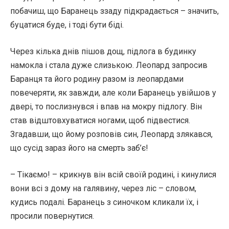
побачиш, що Баранець ззаду підкрадається – значить,
буцатися буде, і тоді бути біді.
Через кілька днів пішов дощ, підлога в будинку
намокла і стала дуже слизькою. Леопард запросив
Баранця та його родину разом із леопардами
повечеряти, як завжди, але коли Баранець увійшов у
двері, то послизнувся і впав на мокру підлогу. Він
став відштовхуватися ногами, щоб підвестися.
Згадавши, що йому розповів син, Леопард злякався,
що сусід зараз його на смерть заб’є!
– Тікаємо! – крикнув він всій своїй родині, і кинулися
вони всі з дому на галявину, через ліс – словом,
кудись подалі. Баранець з синочком кликали їх, і
просили повернутися.