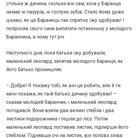
стільки ж дичини, скільки він сам, хоча у Баранця
немає ні пазурів, ні гострих зубів. Стало йому дуже
цікаво, як це Баранець так спритно їжу здобуває! І
попросив свого сина випитати потихеньку у молодого
Баранчика, в чому тут річ.
Наступного дня, поки батьки їжу добували,
маленький леопард запитав молодого баранця, як
його батько промишляє.
– Добре! Я покажу тобі, як він це робить, але й ти
мені покажи, як твій батько дичину здобуває! –
сказав молодий баранчик, і маленький леопард
погодився. Вони взяли два великі стебла і два
листики подорожника і пішли до лісу. Потім
маленький леопард поставив листик, підперши його
стеблом. Піднявши очі на листик, він поповз зліва