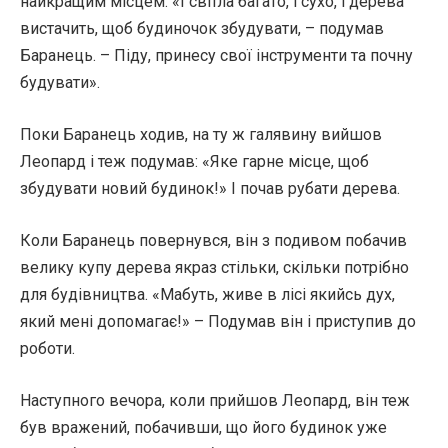
найкращим місцем. «І світла багато, і сухо, і дерева
вистачить, щоб будиночок збудувати, – подумав
Баранець. – Піду, принесу свої інструменти та почну
будувати».
Поки Баранець ходив, на ту ж галявину вийшов
Леопард і теж подумав: «Яке гарне місце, щоб
збудувати новий будинок!» І почав рубати дерева.
Коли Баранець повернувся, він з подивом побачив
велику купу дерева якраз стільки, скільки потрібно
для будівництва. «Мабуть, живе в лісі якийсь дух,
який мені допомагає!» – Подумав він і приступив до
роботи.
Наступного вечора, коли прийшов Леопард, він теж
був вражений, побачивши, що його будинок уже