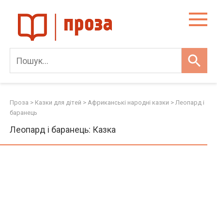
Skip
to
content
Проза
>
Казки для дітей
>
Африканські народні казки
>
Леопард і
баранець
Леопард і баранець: Казка