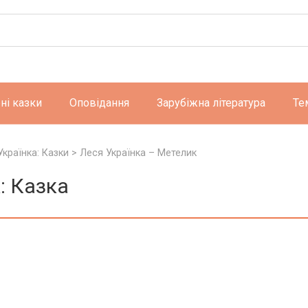
ні казки
Оповідання
Зарубіжна література
Те
Українка: Казки
>
Леся Українка – Метелик
: Казка