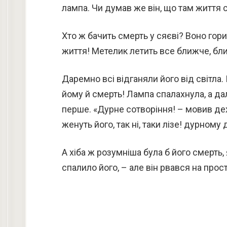
лампа. Чи думав же він, що там життя 
Хто ж бачить смерть у сяєві? Воно горит
життя! Метелик летить все ближче, ближ
Даремно всі відганяли його від світла. 
йому й смерть! Лампа спалахнула, а дал
перше. «Дурне сотворіння! – мовив дехт
женуть його, так ні, таки лізе! дурному
А хіба ж розумніша була б його смерть, 
спалило його, – але він рвався на прост