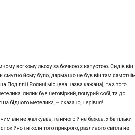
емному вогкому льоху за бочкою з капустою. Сидів він
к смутно йому було, дарма що не був він там самотнім
на Подiллi i Волинi мiсцева назва кажана]; та з того
телика: лилик був неговіркий, понурий собі, та до
на бідного метелика, – сказано, нерівня!
чим він не жалкував, та нічого й не бажав, хіба тільки
спокійно і ніколи того прикрого, разливого світла не