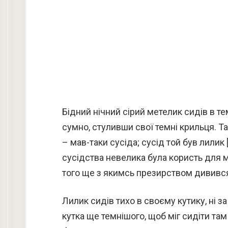
Бідний нічний сірий метелик сидів в т
сумно, стуливши свої темні крильця. Та
– мав-таки сусіда; сусід той був лилик [
сусідства невелика була користь для ме
того ще з якимсь презирством дивився 
Лилик сидів тихо в своєму кутику, ні за 
кутка ще темнішого, щоб міг сидіти там 