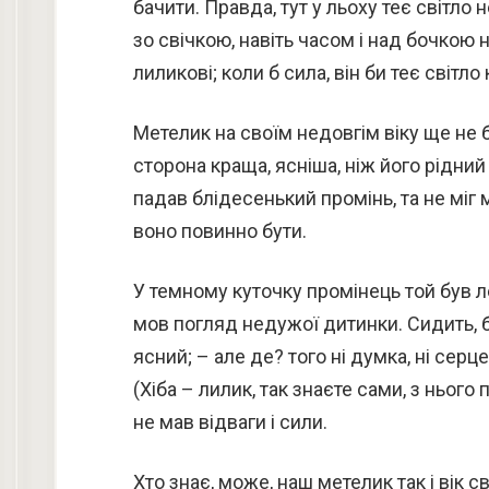
бачити. Правда, тут у льоху теє світло
зо свічкою, навіть часом і над бочкою 
лиликові; коли б сила, він би теє світло
Метелик на своїм недовгім віку ще не б
сторона краща, ясніша, ніж його рідний 
падав блідесенький промінь, та не міг м
воно повинно бути.
У темному куточку промінець той був ле
мов погляд недужої дитинки. Сидить, б
ясний; – але де? того ні думка, ні серц
(Хіба – лилик, так знаєте сами, з нього
не мав відваги і сили.
Хто знає, може, наш метелик так і вік с