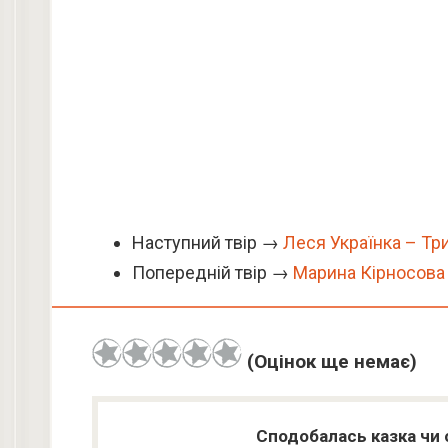
Наступний твір →
Леся Українка – Тр
Попередній твір →
Марина Кірносова
(Оцінок ще немає)
Сподобалась казка чи 