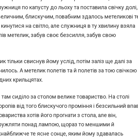
жниця по капусту до льоху та поставила свічку долі,
величним, блискучим, повабним здалось метеликові т
в кинутися на світло, але служниця в ту хвилину взяла
рпів метелик, забув своє безсилля, забув свою
лик тільки свиснув йому услід, потім заліз ще далі за
снилось. А метелик полетів та й полетів за тою свічкою
ідних крильцятах.
– там сиділо за столом велике товариство. На столі
оропів від того блискучого проміння і безсильний впа
овариства хотів його прогнати з стола, але він,
 кружляти понад лампою, щораз то меншими й
кнайближче те ясне сонце, яким йому здавалась