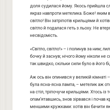
доля судилася йому. Якось прийшла слу
якраз навпроти метелика. Боже! яким 
світло! Він затріпотів крильцями й хоті
світло й подалася геть з льоху. Не вте
несвідомість.
«Світло, світло!» – і полинув за ним; ли
бочку й заснув; нічого йому ніколи не 
так швидко, скільки сили було в його б
Аж ось він опинився у великій кімнаті 
була ясна-ясна лампа, – метелик аж от
на стіл, тріпочучи крильцями. Хтось із т
опам’ятавшись, знов зірвався і почав
меншими кружками: хотів він бачити я