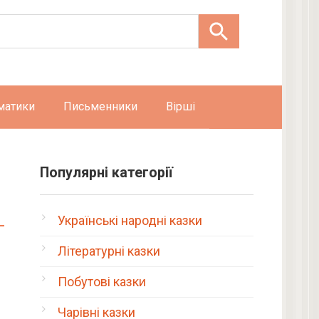
матики
Письменники
Вірші
Популярні категорії
Українські народні казки
Літературні казки
Побутові казки
Чарівні казки