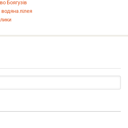
во Боягузів
 водяна лілея
елики