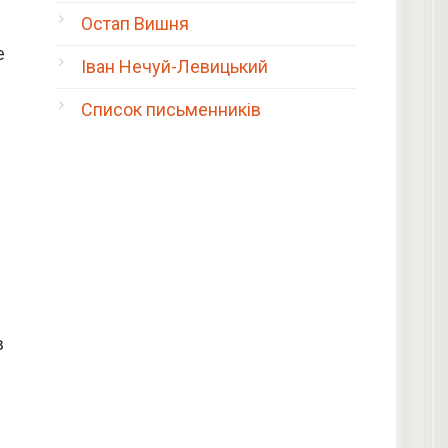
Остап Вишня
е
Іван Нечуй-Левицький
Список письменників
в