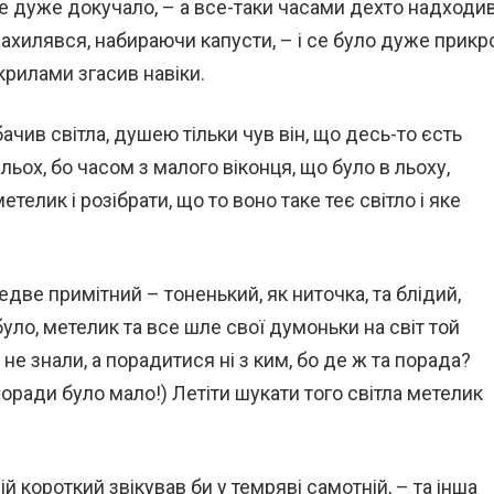
 не дуже докучало, – а все-таки часами дехто надходи
нахилявся, набираючи капусти, – і се було дуже прикр
 крилами згасив навіки.
ачив світла, душею тільки чув він, що десь-то єсть
льох, бо часом з малого віконця, що було в льоху,
етелик і розібрати, що то воно таке теє світло і яке
две примітний – тоненький, як ниточка, та блідий,
уло, метелик та все шле свої думоньки на світ той
е не знали, а порадитися ні з ким, бо де ж та порада?
 поради було мало!) Летіти шукати того світла метелик
вій короткий звікував би у темряві самотній, – та інша