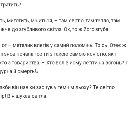
стратить?
ь, миготить, міниться, – там світло, там тепло, там
че до згубливого світла. Ох, то ж його згуба!
І от – метелик влетів у самий поломінь. Трісь! Отеє ж
і знов почала горіти з такою самою ясністю, як і
о з товариства. – Хто велів йому летіти на вогонь? І
 дурна й смерть!»
якби він навіки заснув у темнім льоху? Те світло
ір! Він шукав світла!