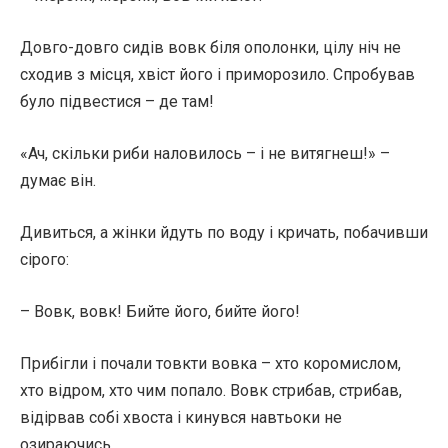
Довго-довго сидів вовк біля ополонки, цілу ніч не
сходив з місця, хвіст його і приморозило. Спробував
було підвестися – де там!
«Ач, скільки риби наловилось – і не витягнеш!» –
думає він.
Дивиться, а жінки йдуть по воду і кричать, побачивши
сірого:
– Вовк, вовк! Бийте його, бийте його!
Прибігли і почали товкти вовка – хто коромислом,
хто відром, хто чим попало. Вовк стрибав, стрибав,
відірвав собі хвоста і кинувся навтьоки не
озираючись.