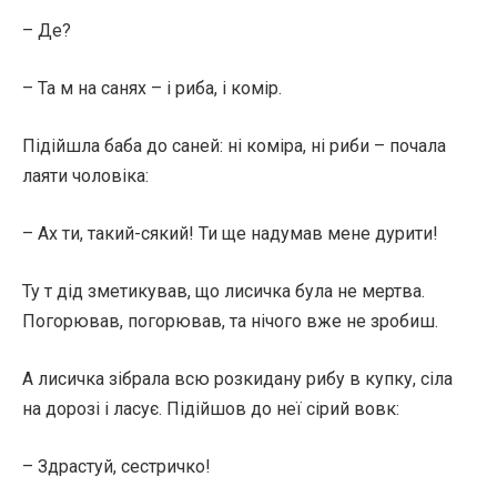
– Де?
– Та м на санях – і риба, і комір.
Підійшла баба до саней: ні коміра, ні риби – почала
лаяти чоловіка:
– Ах ти, такий-сякий! Ти ще надумав мене дурити!
Ту т дід зметикував, що лисичка була не мертва.
Погорював, погорював, та нічого вже не зробиш.
А лисичка зібрала всю розкидану рибу в купку, сіла
на дорозі і ласує. Підійшов до неї сірий вовк:
– Здрастуй, сестричко!