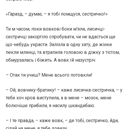
«Гаразд, – думає, – я тобі помщуся, сестричко!»
Ти м часом, поки вовкові боки м’яли, лисичці-
сестричці закортіло спробувати, чи не вдасться ще
що-небудь украсти. Залізла в одну хату, де жінки
пекли млинці, та втрапила головою в діжку з тістом,
обмурзалась і біжить. А вовк їй назустріч:
– Отак ти учиш? Мене всього потовкли!
– Ой, вовчику-братику! – каже лисичка-сестричка, – у
тебе хоч кров виступила, а в мене – мозок, мене
болючіше прибили, я насилу шкандибаю.
– І те правда, – каже вовк, – де тобі, сестричко, йди,
сідай на мене, я тебе довезу.