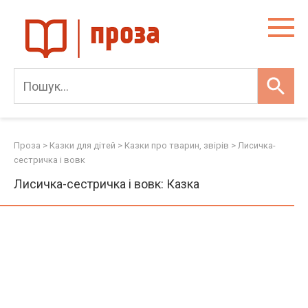
Skip
to
content
Проза
>
Казки для дітей
>
Казки про тварин, звірів
>
Лисичка-
сестричка і вовк
Лисичка-сестричка і вовк: Казка