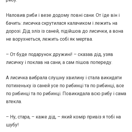
Наловив риби і везе додому повні сани. От їде він і
бачить: лисичка скрутилася калачиком і лежить на
дорозі. Дід зліз із саней, підійшов до лисички, а вона
не ворухнеться, лежить собі як мертва.
– От буде подарунок дружині! – сказав дід, узяв
лисичку і поклав на сани, а сам пішов попереду.
А лисичка вибрала слушну хвилину і стала викидати
потихеньку із саней усе по рибинці та по рибинці, все
по рибинці та по рибинці. Повикидала всю рибу і сама
втекла.
– Ну, стара, – каже дід, – який комір привіз я тобі на
шубу!