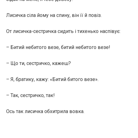
Лисичка сіла йому на спину, він її й повіз.
От лисичка-сестричка сидить і тихенько наспівує:
– Битий небитого везе, битий небитого везе!
– Що ти, сестричко, кажеш?
– Я, братику, кажу: «Битий битого везе».
– Так, сестричко, так!
Ось так лисичка обхитрила вовка.