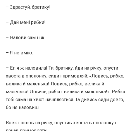
– Здрастуй, братику!
– Дай мені рибки!
– Налови сам і їж.
– Я не вмію.
– Ет, я ж наловила! Ти, братику, йди на річку, опусти
хвоста в ополонку, сиди і примовляй: «Ловись, рибко,
велика й маленька! Ловись, рибко, велика й
маленька! Ловись, рибко, велика й маленька!». Рибка
тобі сама на хвіст начіпляється. Та дивись сиди довго,
бо не наловиш.
Вовк і пішов на річку, опустив хвоста в ополонку і
почав примовляти: