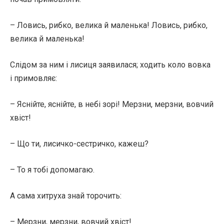
– Ловись, рибко, велика й маленька! Ловись, рибко,
велика й маленька!
Слідом за ним і лисиця заявилася; ходить коло вовка
і примовляє:
– Яснійте, яснійте, в небі зорі! Мерзни, мерзни, вовчий
хвіст!
– Що ти, лисичко-сестричко, кажеш?
– То я тобі допомагаю.
А сама хитруха знай торочить:
– Мерзни, мерзни, вовчий хвіст!