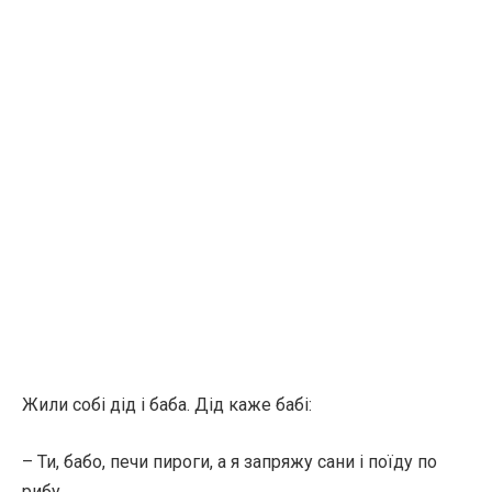
Жили собі дід і баба. Дід каже бабі:
– Ти, бабо, печи пироги, а я запряжу сани і поїду по
рибу.