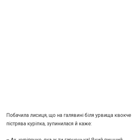
Побачила лисиця, що на галявині біля урвища квокче
пістрява куріпка, зупинилася й каже:
– Ах, куріпочко, яка ж ти гарненька! Який пишний