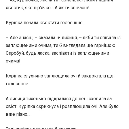
хвостик, яке пір’ячко… А як ти співаєш!
Куріпка почала квоктати голосніше.
– Але знаєш, – сказала їй лисиця, – якби ти співала із
заплющеними очима, ти б виглядала ще гарнішою…
Спробуй, будь ласка, заспівати із заплющеними
очима!
Куріпка слухняно заплющила очі й заквоктала ще
голосніше.
А лисиця тихенько підкралася до неї і схопила за
хвіст. Куріпка скрикнула і розплющила очі. Але було
вже пізно…