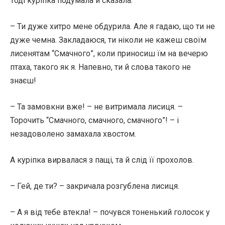
Тоді куріпка подумала й сказала:
– Ти дуже хитро мене обдурила. Але я гадаю, що ти не
дуже чемна. Закладаюся, ти ніколи не кажеш своїм
лисенятам “Смачного”, коли приносиш їм на вечерю
птаха, такого як я. Напевно, ти й слова такого не
знаєш!
– Та замовкни вже! – не витримала лисиця. –
Торочить “Смачного, смачного, смачного”! – і
незадоволено замахала хвостом.
А куріпка вирвалася з пащі, та й слід її прохолов.
– Гей, де ти? – закричала розгублена лисиця.
– А я від тебе втекла! – почувся тоненький голосок у