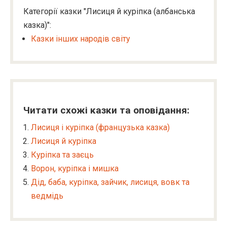
Категорії казки "Лисиця й куріпка (албанська
казка)":
Казки інших народів світу
Читати схожі казки та оповідання:
Лисиця і куріпка (французька казка)
Лисиця й куріпка
Куріпка та заєць
Ворон, куріпка і мишка
Дід, баба, куріпка, зайчик, лисиця, вовк та
ведмідь