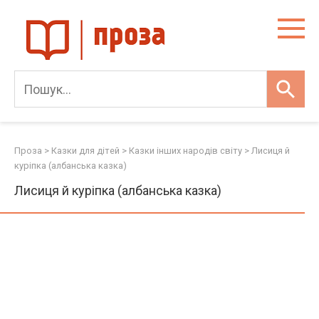
Skip
to
content
Проза
>
Казки для дітей
>
Казки інших народів світу
>
Лисиця й
куріпка (албанська казка)
Лисиця й куріпка (албанська казка)