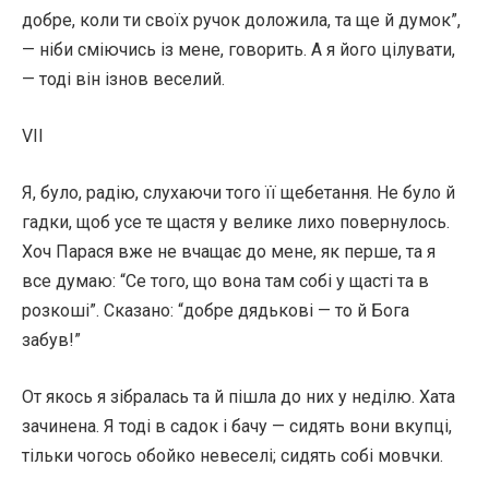
добре, коли ти своїх ручок доложила, та ще й думок”,
— ніби сміючись із мене, говорить. А я його цілувати,
— тоді він ізнов веселий.
VII
Я, було, радію, слухаючи того її щебетання. Не було й
гадки, щоб усе те щастя у велике лихо повернулось.
Хоч Парася вже не вчащає до мене, як перше, та я
все думаю: “Се того, що вона там собі у щасті та в
розкоші”. Сказано: “добре дядькові — то й Бога
забув!”
От якось я зібралась та й пішла до них у неділю. Хата
зачинена. Я тоді в садок і бачу — сидять вони вкупці,
тільки чогось обойко невеселі; сидять собі мовчки.