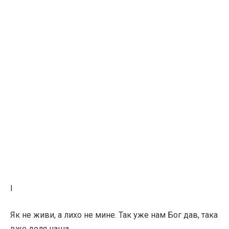
I
Як не живи, а лихо не мине. Так уже нам Бог дав, така
вже доля наша…