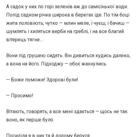
А садок у них по горі зеленів аж до самісінької води.
Попід садком річка широка в берегах іде. По тім боці
жита половіють; чутко — млин меле, і чуєш, і бачиш —
шумлять і хиляться верби на греблі, і на все благий
вітерець тягне…
Вони під грушею сидять. Він дивиться кудись далеко,
а вона на його. Підходжу — обоє жахнулись.
— Боже поможи! Здорові були!
— Просимо!
Вітають, говорять; а все мені здається — щось не так
воно, як перше було.
Посиділа я в них та й додому беруся.