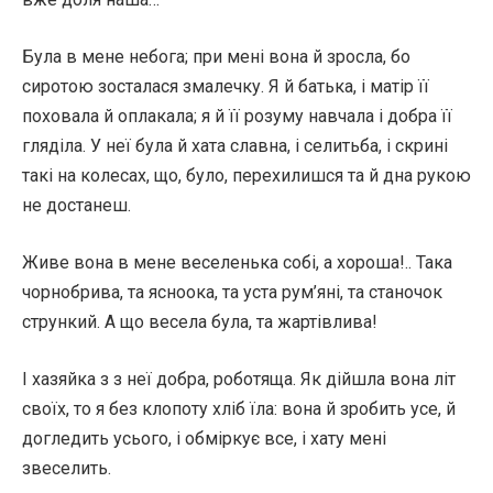
Була в мене небога; при мені вона й зросла, бо
сиротою зосталася змалечку. Я й батька, і матір її
поховала й оплакала; я й її розуму навчала і добра її
гляділа. У неї була й хата славна, і селитьба, і скрині
такі на колесах, що, було, перехилишся та й дна рукою
не достанеш.
Живе вона в мене веселенька собі, а хороша!.. Така
чорнобрива, та ясноока, та уста рум’яні, та станочок
стрункий. А що весела була, та жартівлива!
І хазяйка з з неї добра, роботяща. Як дійшла вона літ
своїх, то я без клопоту хліб їла: вона й зробить усе, й
догледить усього, і обміркує все, і хату мені
звеселить.