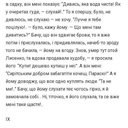
в садку, він мені показує: “Дивись, яка вода чиста! Як
у очеретах гуде, — слухай!..” То я спершу, було, не
дивлюсь, не слухаю — не хочу. “Лучче я тебе
поцілую!.. — було, кажу йому. — Що мені там
дивитись?” Бачу, що він здвигає брови, то я вже
потім і прислухалась, і придивлялась, начеб-то зроду
того не бачила, — йому на вгоду. Знов, умер тут отой
Лисенко, та вдова продавала худобу, — я просила
його: “Купи! дешево купиш у неї”. А він мені:
“Сирітським добром забагатіти хочеш, Парасю!” А я
йому доводжу, що все одно куплять люди. “Та не
ми!..” Бачу, що йому слухати теє чогось гірко, я й
замовчала собі… Ні, тіточко, я його слухала, та се вже
мені таке щастя!..
IX