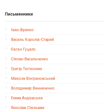
Письменники
Іван Франко
Василь Королів-Старий
Євген Гуцало
Степан Васильченко
Григір Тютюнник
Микола Вінграновський
Володимир Винниченко
Емма Андієвська
Ярослав Стельмах