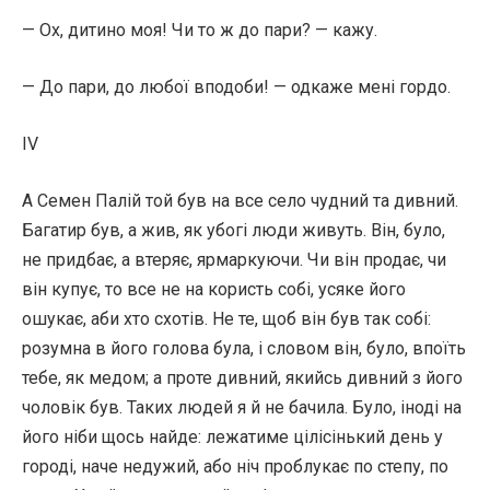
— Ох, дитино моя! Чи то ж до пари? — кажу.
— До пари, до любої вподоби! — одкаже мені гордо.
IV
А Семен Палій той був на все село чудний та дивний.
Багатир був, а жив, як убогі люди живуть. Він, було,
не придбає, а втеряє, ярмаркуючи. Чи він продає, чи
він купує, то все не на користь собі, усяке його
ошукає, аби хто схотів. Не те, щоб він був так собі:
розумна в його голова була, і словом він, було, впоїть
тебе, як медом; а проте дивний, якийсь дивний з його
чоловік був. Таких людей я й не бачила. Було, іноді на
його ніби щось найде: лежатиме цілісінький день у
городі, наче недужий, або ніч проблукає по степу, по