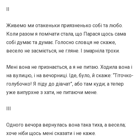
II
Живемо ми отакеньки приязненько собі та любо.
Коли разом я помічати стала, що Парася щось сама
собі думає та думає. Голосно словця не скаже,
весело не засміється, не гляне. І змарніла трохи.
Мені вона не признається, а я не питаю. Ходила вона і
на вулицю, і на вечорниці. Іде, було, й скаже: “Тіточко-
голубочко! Я піду до дівчат”, або там куди; а тепер
уже випурхне з хати, не питаючи мене.
III
Одного вечора вернулась вона така тиха, а весела;
хоче ніби щось мені сказати і не каже.