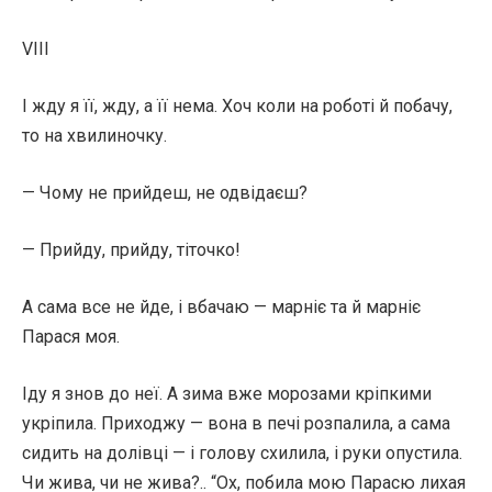
VIII
І жду я її, жду, а її нема. Хоч коли на роботі й побачу,
то на хвилиночку.
— Чому не прийдеш, не одвідаєш?
— Прийду, прийду, тіточко!
А сама все не йде, і вбачаю — марніє та й марніє
Парася моя.
Іду я знов до неї. А зима вже морозами кріпкими
укріпила. Приходжу — вона в печі розпалила, а сама
сидить на долівці — і голову схилила, і руки опустила.
Чи жива, чи не жива?.. “Ох, побила мою Парасю лихая