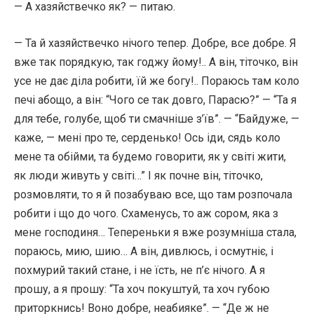
— А хазяйствечко як? — питаю.
— Та й хазяйствечко нічого тепер. Добре, все добре. Я
вже так порядкую, так годжу йому!.. А він, тіточко, він
усе не дає діла робити, їй же богу!.. Пораюсь там коло
печі абощо, а він: “Чого се так довго, Парасю?” — “Та я
для тебе, голубе, щоб ти смачніше з’їв”. — “Байдуже, —
каже, — мені про те, серденько! Ось іди, сядь коло
мене та обійми, та будемо говорити, як у світі жити,
як люди живуть у світі…” І як почне він, тіточко,
розмовляти, то я й позабуваю все, що там розпочала
робити і що до чого. Схаменусь, то аж сором, яка з
мене господиня… Тепереньки я вже розумніша стала,
пораюсь, мию, шию… А він, дивлюсь, і осмутніє, і
похмурий такий стане, і не їсть, не п’є нічого. А я
прошу, а я прошу: “Та хоч покуштуй, та хоч губою
приторкнись! Воно добре, неабияке”. — “Де ж не