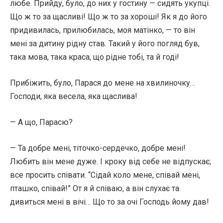
любе. Прийду, було, до них у гостину — сидять укупці.
Що ж то за щасливі! Що ж то за хороші! Як я до його
придивилась, прилюбилась, моя матінко, — то він
мені за дитину рідну став. Такий у його погляд був,
така мова, така краса, що рідне тобі, та й годі!
Прибіжить, було, Парася до мене на хвилиночку…
Господи, яка весела, яка щаслива!
— А що, Парасю?
— Та добре мені, тіточко-сердечко, добре мені!
Любить він мене дуже. І кроку від себе не відпускає;
все просить співати. “Сідай коло мене, співай мені,
пташко, співай!” От я й співаю, а він слухає та
дивиться мені в вічі… Що то за очі Господь йому дав!