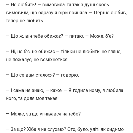
— Не любить! — вимовила, та так з душі якось
вимовила, що одразу я віри пойняла. — Перше любив,
тепер не любить.
— Що ж, він тебе обижає? — питаю. — Може, б’є?
— Ні, не б’є, не обижає — тільки не любить: не гляне,
не пожалує, не всміхнеться…
— Що се вам сталося? — говорю.
— І сама не знаю, — каже. — Я годила йому, я любила
його, та доля моя такая!
— Може, за що угнівався на тебе?
— За що? Хіба я не слухаю? Ото, було, уліті як сидимо