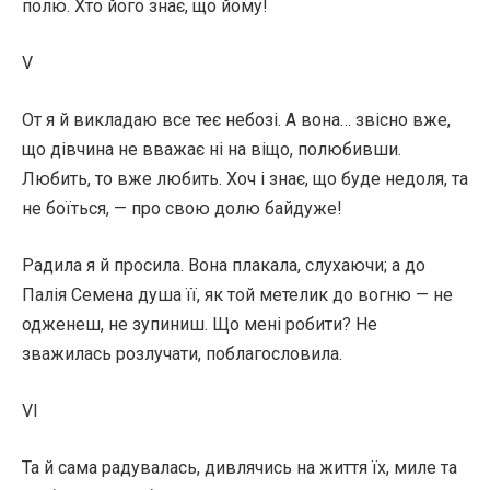
полю. Хто його знає, що йому!
V
От я й викладаю все теє небозі. А вона… звісно вже,
що дівчина не вважає ні на віщо, полюбивши.
Любить, то вже любить. Хоч і знає, що буде недоля, та
не боїться, — про свою долю байдуже!
Радила я й просила. Вона плакала, слухаючи; а до
Палія Семена душа її, як той метелик до вогню — не
одженеш, не зупиниш. Що мені робити? Не
зважилась розлучати, поблагословила.
VI
Та й сама радувалась, дивлячись на життя їх, миле та