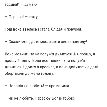
година!” — думаю.
— Парасю! — кажу.
Тоді вона звелась і стала, блідая й понурая.
— Скажи мені, дитя моє, скажи свою пригоду!
Вона мовчить та на полум’я дивиться. А я прошу, я
прошу й плачу. Вона все тільки на те полум’я
дивиться. І довго я просила, а вона дивилась; а далі,
обертаючи до мене голову:
— Чоловік не любить! — промовила.
— Як не любить, Парасю? Бог із тобою!