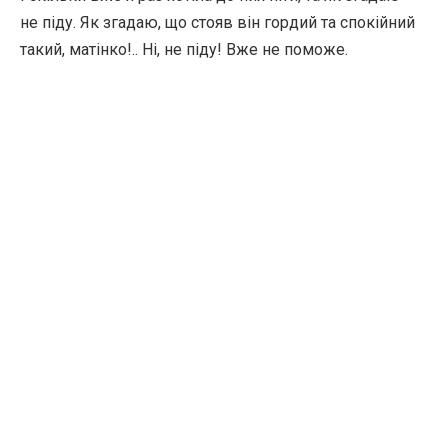
не піду. Як згадаю, що стояв він гордий та спокійний
такий, матінко!.. Ні, не піду! Вже не поможе.