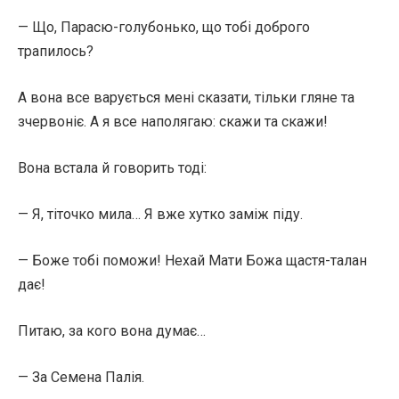
— Що, Парасю-голубонько, що тобі доброго
трапилось?
А вона все варується мені сказати, тільки гляне та
зчервоніє. А я все наполягаю: скажи та скажи!
Вона встала й говорить тоді:
— Я, тіточко мила… Я вже хутко заміж піду.
— Боже тобі поможи! Нехай Мати Божа щастя-талан
дає!
Питаю, за кого вона думає…
— За Семена Палія.