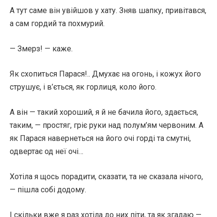
А тут саме він увійшов у хату. Зняв шапку, привітався,
а сам гордий та похмурий.
— Змерз! — каже.
Як схопиться Парася!.. Дмухає на огонь, і кожух його
струшує, і в’ється, як горлиця, коло його.
А він — такий хороший, я й не бачила його, здається,
таким, — простяг, гріє руки над полум’ям червоним. А
як Парася навернеться на його очі горді та смутні,
одвертає од неї очі…
Хотіла я щось порадити, сказати, та не сказала нічого,
— пішла собі додому.
І скільки вже я раз хотіла до них піти, та як згадаю —