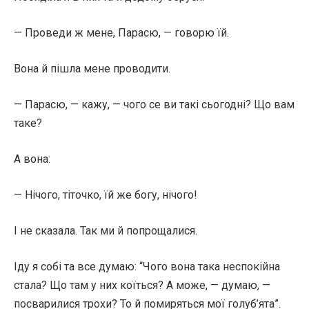
— Проведи ж мене, Парасю, — говорю їй.
Вона й пішла мене проводити.
— Парасю, — кажу, — чого се ви такі сьогодні? Що вам
таке?
А вона:
— Нічого, тіточко, їй же богу, нічого!
І не сказала. Так ми й попрощалися.
Іду я собі та все думаю: “Чого вона така неспокійна
стала? Що там у них коїться? А може, — думаю, —
посварилися трохи? То й помиряться мої голуб’ята”.