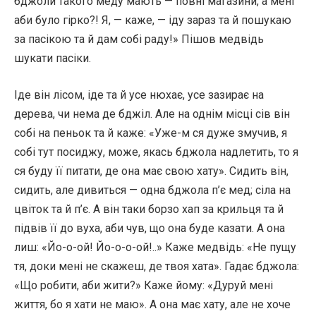
бджоли такого меду мають — повні магазини, а мені
аби було гірко?! Я, — каже, — іду зараз та й пошукаю
за пасікою та й дам собі раду!» Пішов медвідь
шукати пасіки.
Іде він лісом, іде та й усе нюхає, усе зазирає на
дерева, чи нема де бджіл. Але на однім місці сів він
собі на пеньок та й каже: «Уже-м ся дуже змучив, я
собі тут посиджу, може, якась бджола надлетить, то я
ся буду її питати, де она має свою хату». Сидить він,
сидить, але дивиться — одна бджола п’є мед; сіла на
цвіток та й п’є. А він таки борзо хап за крильця та й
підвів її до вуха, аби чув, що она буде казати. А она
лиш: «Йо-о-ой! Йо-о-о-ой!..» Каже медвідь: «Не пущу
тя, доки мені не скажеш, де твоя хата». Гадає бджола:
«Що робити, аби жити?» Каже йому: «Дуруй мені
життя, бо я хати не маю». А она має хату, але не хоче