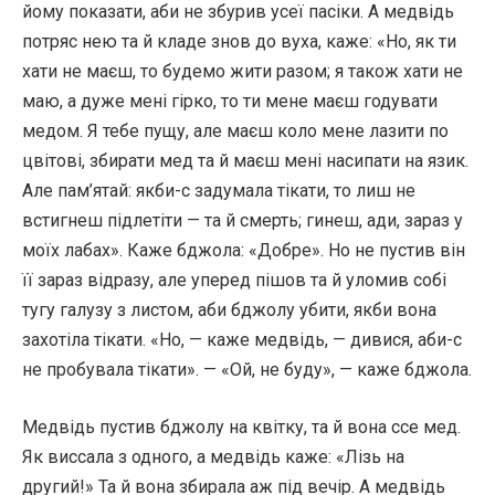
йому показати, аби не збурив усеї пасіки. А медвідь
потряс нею та й кладе знов до вуха, каже: «Но, як ти
хати не маєш, то будемо жити разом; я також хати не
маю, а дуже мені гірко, то ти мене маєш годувати
медом. Я тебе пущу, але маєш коло мене лазити по
цвітові, збирати мед та й маєш мені насипати на язик.
Але пам’ятай: якби-с задумала тікати, то лиш не
встигнеш підлетіти — та й смерть; гинеш, ади, зараз у
моїх лабах». Каже бджола: «Добре». Но не пустив він
її зараз відразу, але уперед пішов та й уломив собі
тугу галузу з листом, аби бджолу убити, якби вона
захотіла тікати. «Но, — каже медвідь, — дивися, аби-с
не пробувала тікати». — «Ой, не буду», — каже бджола.
Медвідь пустив бджолу на квітку, та й вона ссе мед.
Як виссала з одного, а медвідь каже: «Лізь на
другий!» Та й вона збирала аж під вечір. А медвідь