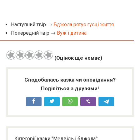
Наступний твір →
Бджола рятує гусці життя
Попередній твір →
Вуж і дитина
(Оцінок ще немає)
Сподобалась казка чи оповідання?
Поділіться з друзями!
Категорії казки "Медвідь і бджола":