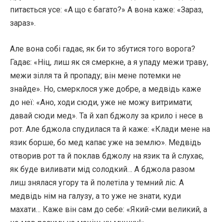
питається усе: «А що є багато?» А вона каже: «Зараз,
зараз».
Але вона собі гадає, як би то збутися того ворога?
Гадає: «Ніц, лиш як ся смеркне, а я упаду межи траву,
межи зілля та й пропаду; він мене потемки не
знайде». Но, смерклося уже добре, а медвідь каже
до неї: «Ано, ходи сюди, уже не можу витримати;
давай сюди мед». Та й хап бджолу за крило і несе в
рот. Але бджола спудилася та й каже: «Клади мене на
язик борше, бо мед капає уже на землю». Медвідь
отворив рот та й поклав бджолу на язик та й слухає,
як буде виливати мід солодкий… А бджола разом
лиш знялася угору та й полетіла у темний ліс. А
медвідь нім на галузу, а то уже не знати, куди
махати… Каже він сам до себе: «Який-сми великий, а