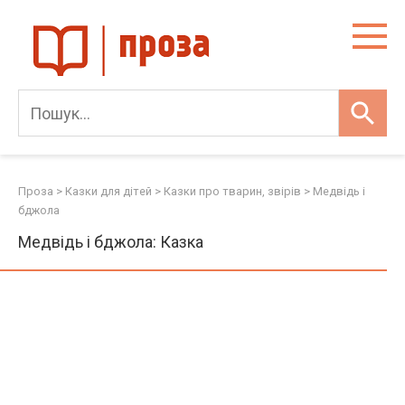
Skip
to
content
Проза
>
Казки для дітей
>
Казки про тварин, звірів
>
Медвідь і
бджола
Медвідь і бджола: Казка