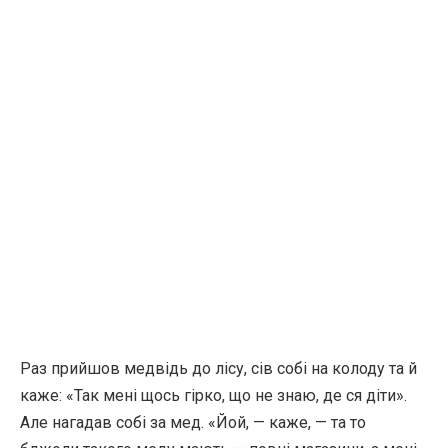
Раз прийшов медвідь до лісу, сів собі на колоду та й
каже: «Так мені щось гірко, що не знаю, де ся діти».
Але нагадав собі за мед. «Йой, — каже, — та то