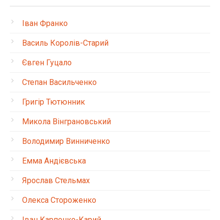
Іван Франко
Василь Королів-Старий
Євген Гуцало
Степан Васильченко
Григір Тютюнник
Микола Вінграновський
Володимир Винниченко
Емма Андієвська
Ярослав Стельмах
Олекса Стороженко
Іван Карпенко-Карий