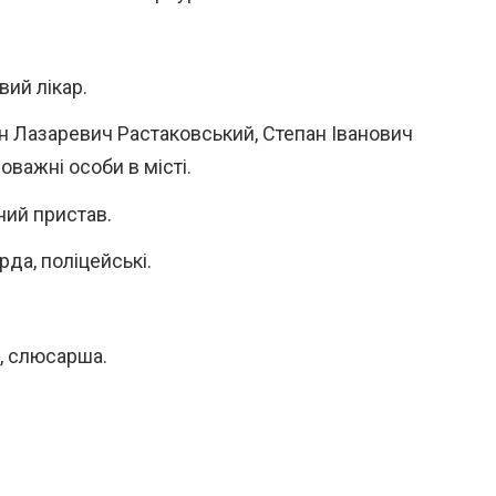
вий лікар.
н Лазаревич Растаковський, Степан Іванович
оважні особи в місті.
ний пристав.
да, поліцейські.
, слюсарша.