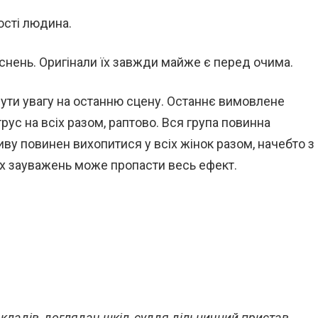
ості людина.
снень. Оригінали їх завжди майже є перед очима.
ути увагу на останню сцену. Останнє вимовлене
ус на всіх разом, раптово. Вся група повинна
иву повинен вихопитися у всіх жінок разом, начебто з
х зауважень може пропасти весь ефект.
кладів, доглядач шкіл, суддя дільничний пристав,