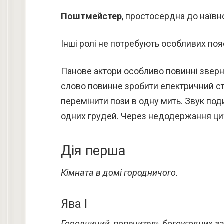
Поштмейстер
, простосердна до наївн
Інші ролі не потребують особливих поя
Панове актори особливо повинні зверн
слово повинне зробити електричний стр
перемінити пози в одну мить. Звук под
одних грудей. Через недодержання ци
Дія перша
Кімната в домі городничого.
Ява І
Городничий, попечитель богоугодних за