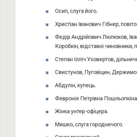
Осип, слуга його.
Христіан Іванович Гібнер, повіто
Федір Андрійович Люлюков, Іва
Коробкін, відставні чиновники, п
Степан Ілліч Уховертов, дільнич
Свистунов, Пуговіцин, Держимор
Абдулін, купець.
Февронія Петрівна Пошльопкіна
Жінка унтер-офіцера.
Мишко, слуга городничого.