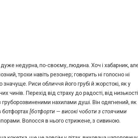
й дуже недурна, по-своєму, людина. Хоч і хабарник, ал
зний, трохи навіть резонер; говорить ні голосно ні
во значуще. Риси обличчя його грубі й жорстокі, як у
их чинів. Перехід від страху до радості, від низькост
з груборозвиненими нахилами душі. Він одягнений, як
 в ботфортах
[ботфорти — високі чоботи з стоячими
шпорами. Волосся в нього стрижене, з сивиною.
льна кокетка, ще не зовсім у літах, вихована наполовину