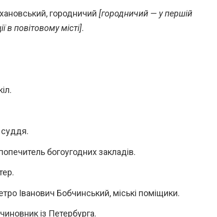
хановський, городничий
[городничий — у першій
ї в повітовому місті]
.
іл.
 суддя.
попечитель богоугодних закладів.
тер.
тро Іванович Бобчинський, міські поміщики.
чиновник із Петербурга.