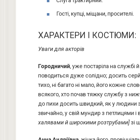
Слуга трактирний.
Гості, купці, міщани, просителі.
ХАРАКТЕРИ І КОСТЮМИ:
Уваги для акторів
Городничий
, уже постаріла на службі 
поводиться дуже солідно; досить серйо
тихо, ні багато ні мало, його кожне сло
всякого, хто почав тяжку службу з нижч
до пихи досить швидкий, як у людини 
звичайно, у свій мундир з петлицями і
халявами й широкими розтрубами]
зі 
Анна Андріївна
, жінка його, провінціа