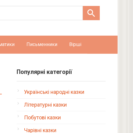
матики
Письменники
Вірші
Популярні категорії
Українські народні казки
Літературні казки
Побутові казки
Чарівні казки