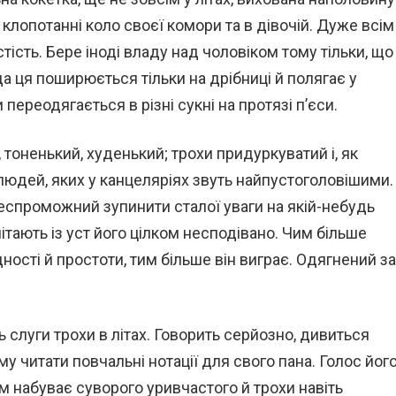
клопотанні коло своєї комори та в дівочій. Дуже всім
стість. Бере іноді владу над чоловіком тому тільки, що
ада ця поширюється тільки на дрібниці й полягає у
переодягається в різні сукні на протязі п’єси.
, тоненький, худенький; трохи придуркуватий і, як
х людей, яких у канцеляріях звуть найпустоголовішими.
 неспроможний зупинити сталої уваги на якій-небудь
літають із уст його цілком несподівано. Чим більше
ності й простоти, тим більше він виграє. Одягнений за
ть слуги трохи в літах. Говорить серйозно, дивиться
му читати повчальні нотації для свого пана. Голос йог
м набуває суворого уривчастого й трохи навіть