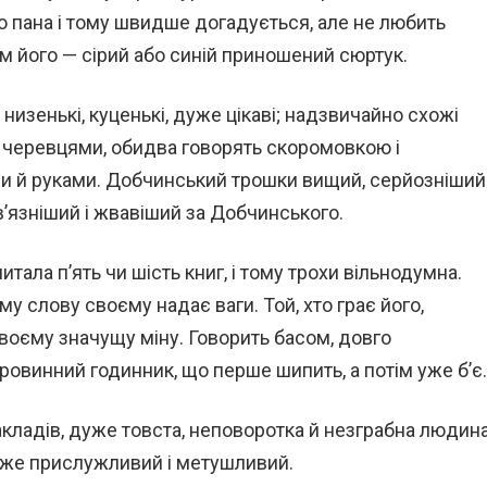
го пана і тому швидше догадується, але не любить
юм його — сірий або синій приношений сюртук.
низенькі, куценькі, дуже цікаві; надзвичайно схожі
 черевцями, обидва говорять скоромовкою і
и й руками. Добчинський трошки вищий, серйозніший
’язніший і жвавіший за Добчинського.
итала п’ять чи шість книг, і тому трохи вільнодумна.
у слову своєму надає ваги. Той, хто грає його,
воєму значущу міну. Говорить басом, довго
аровинний годинник, що перше шипить, а потім уже б’є.
акладів, дуже товста, неповоротка й незграбна людина
Дуже прислужливий і метушливий.