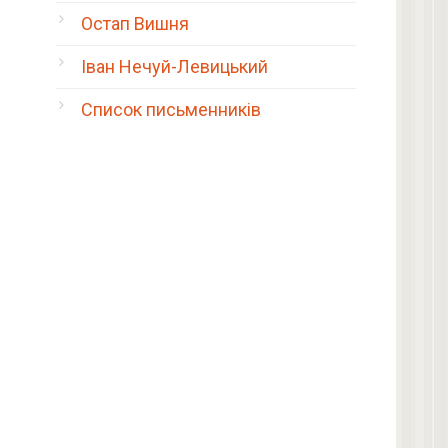
Остап Вишня
Іван Нечуй-Левицький
Список письменників