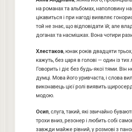
на романах та альбомах, наполовину на 
цікавиться і при нагоді виявляє гонори
той не знає, що відповідати їй; але вл
доганах та насмішках. Вона чотири рази 
Хлестаков
, юнак років двадцяти трьох
кажуть, без царя в голові — один із ти
Говорить і діє без будь-якої тями. Він
думці. Мова його уривчаста, і слова ви
виконавець цієї ролі виявить щиросерд
модою.
Осип
, слуга, такий, які звичайно буваю
трохи вниз, резонер і любить собі само
завжди майже рівний, у розмові з пано