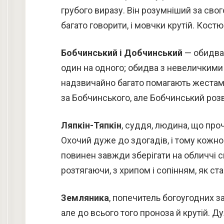
грубого виразу. Він розумніший за сво
багато говорити, і мовчки крутій. Кост
Бобчинський і Добчинський
— обидва 
один на одного; обидва з невеличкими
надзвичайно багато помагають жестам
за Бобчинського, але Бобчинський розв
Ляпкін-Тяпкін
, суддя, людина, що проч
Охочий дуже до здогадів, і тому кожном
повинен завжди зберігати на обличчі с
розтягаючи, з хрипом і сопінням, як ст
Земляника
, попечитель богоугодних з
але до всього того проноза й крутій. 