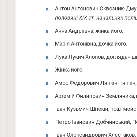
Антон Антонович Сквозник-Дму
половині XIX ст. начальник поліці
Анна Андріївна, жінка його.
Марія Антонівна, дочка його.
Лука Лукич Хлопов, доглядач шк
Жінка його.
Амос Федорович Ляпкін-Тяпкін,
Артемій Филипович Земляника, 
Іван Кузьмич Шпекін, поштмейс
Петро Іванович Добчинський, Пе
Іван Олександрович Хлестаков, 