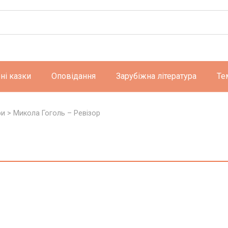
ні казки
Оповідання
Зарубіжна література
Те
ри
>
Микола Гоголь – Ревізор