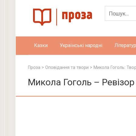
Skip
to
content
Казки
Українські народні
Літератур
Проза
>
Оповідання та твори
>
Микола Гоголь: Тво
Микола Гоголь – Ревізор