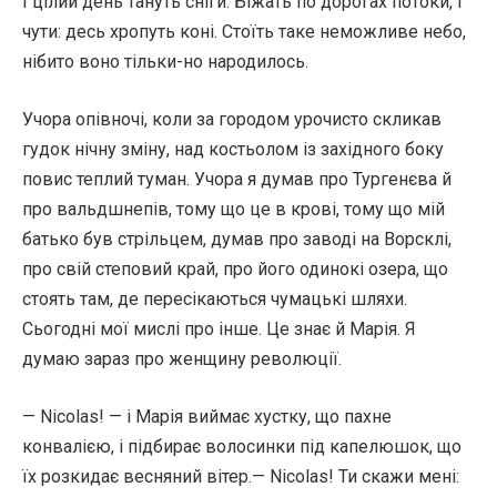
І цілий день тануть сніги. Біжать по дорогах потоки, і
чути: десь хропуть коні. Стоїть таке неможливе небо,
нібито воно тільки-но народилось.
Учора опівночі, коли за городом урочисто скликав
гудок нічну зміну, над костьолом із західного боку
повис теплий туман. Учора я думав про Тургенєва й
про вальдшнепів, тому що це в крові, тому що мій
батько був стрільцем, думав про заводі на Ворсклі,
про свій степовий край, про його одинокі озера, що
стоять там, де пересікаються чумацькі шляхи.
Сьогодні мої мислі про інше. Це знає й Марія. Я
думаю зараз про женщину революції.
— Nicolas! — і Марія виймає хустку, що пахне
конвалією, і підбирає волосинки під капелюшок, що
їх розкидає весняний вітер.— Nicolas! Ти скажи мені: