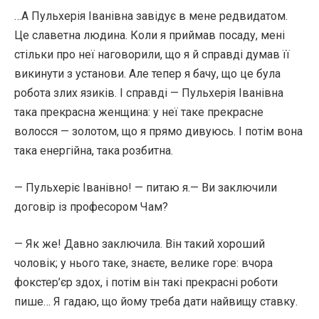
…А Пульхерія Іванівна завідує в мене редвидатом.
Це славетна людина. Коли я приймав посаду, мені
стільки про неї наговорили, що я й справді думав її
викинути з установи. Але тепер я бачу, що це була
робота злих язиків. І справді — Пульхерія Іванівна
така прекрасна женщина: у неї таке прекрасне
волосся — золотом, що я прямо дивуюсь. І потім вона
така енергійна, така розбитна.
— Пульхеріє Іванівно! — питаю я.— Ви заключили
договір із професором Чам?
— Як же! Давно заключила. Він такий хороший
чоловік; у нього таке, знаєте, велике горе: вчора
фокстер’єр здох, і потім він такі прекрасні роботи
пише… Я гадаю, що йому треба дати найвищу ставку.