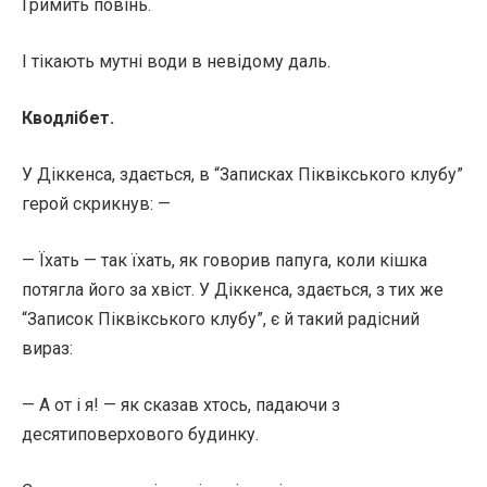
Гримить повінь.
І тікають мутні води в невідому даль.
Кводлібет.
У Діккенса, здається, в “Записках Піквікського клубу”
герой скрикнув: —
— Їхать — так їхать, як говорив папуга, коли кішка
потягла його за хвіст. У Діккенса, здається, з тих же
“Записок Піквікського клубу”, є й такий радісний
вираз:
— А от і я! — як сказав хтось, падаючи з
десятиповерхового будинку.