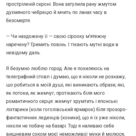
простріленій скроні. Вона затулила рану жмутом
духмяного чебрецю й мчить по ланах часу в
безсмертя.
— Чи наздожену її — свою сірооку м’ятежну
наречену? Гримить повінь. І тікають мутні води в
невідому даль.
Я безумно люблю город. Але я похиляюсь на
телеграфний стовп і думаю, що я ніколи не розкажу,
шо робиться в моїй душі, які виникають образи, які,
як потоки, як жемчуг, протікають біля мого
романтичного серця: жемчуг хрумтить і японські
ліхтарики (коли гоголівський ярмарок) біля прозоро-
фантастичних леденців (коники), що я їх уже ніколи,
ніколи не побачу на базарі. Тоді я наливаю себе
вишневим соком моєї неможливої муки й молюся,