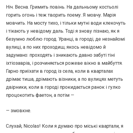
Ніч. Весна. Гримить повінь. На дальньому костьолі
горить огонь і теж творить поему. Я мовчу. Марія
мовчить. На мосту тихо, і тільки мутні води клекочуть
і тікають у невідому даль. Тоді я знову пізнаю, як я
безумно люблю город. Уранці, в городі, де незнайомі
вулиці, а по них проходиш, якось невідомо й
задумано: проходять і зникають давно забуті тіні
іхтіозаврів, і розчиняється рожеве вікно в майбуття.
Гарно приїхати в город із села, коли в кварталах
дрімає тиша, дрімають візники, а по вулицях метуть
двірники, коли в городі прокидається ранок і гулко
процокотить фаетон, а потім —
— змовкне.
Слухай, Nicolas! Коли я думаю про міські квартали, я