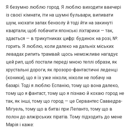
Я безумно люблю город. Я люблю виходити ввечері
із своєї кімнати, іти на шумні бульвари, випивати
шум, нюхати запах бензолу й тоді йти на закинуті
квартали, щоб побачити японські ліхтарики — так,
здається — в трикутниках цифр: будинок на розі, №:
горить. Я люблю, коли далеко на дальніх міських
левадах рипить трамвай: щось неможливе нагадує
цей рип, щоб постали переді мною теплі образи, як
хрустальні дороги, як прозоро-фантастичні леденці
(коники), що я їх уже ніколи, ніколи не побачу на
базарі. Тоді я люблю Еспанію, тому що вона далеко,
тому що я фантаст, тому що я пізнаю й кохаю город не
так, як інші, тому що город — це Сервантес Сааведра-
Мігуель, тому що в битві при Лепанто, тому що в
полон до алжірських піратів. Тому підходить до мене
Марія і каже: