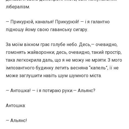
лібералізм.
— Прикурюй, каналья! Прикурюй! — і я галантно
підношу йому свою гаванську сигару.
За моїм вікном грає голубе небо. Десь,— очевидно,
гомонять жайворонки; десь, очевидно, такий простір,
така легкокрила даль, що я не можу не мріяти. З мого
імпозантного будинку летить весняна “капель”, її не
може заглушити навіть шум шумного міста.
— Антошка! — і я потираю руки.— Альянс?
Антошка:
— Альянс!