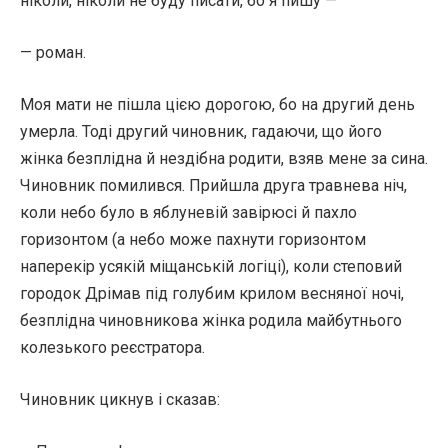
ніколи, ніколи не буду писати, бо я пишу —
— роман.
Моя мати не пішла цією дорогою, бо на другий день
умерла. Тоді другий чиновник, гадаючи, що його
жінка безплідна й нездібна родити, взяв мене за сина.
Чиновник помилився. Прийшла друга травнева ніч,
коли небо було в яблуневій завірюсі й пахло
горизонтом (а небо може пахнути горизонтом
наперекір усякій міщанській логіці), коли степовий
городок Дрімав під голубим крилом весняної ночі,
безплідна чиновникова жінка родила майбутнього
колезького реєстратора.
Чиновник цикнув і сказав: