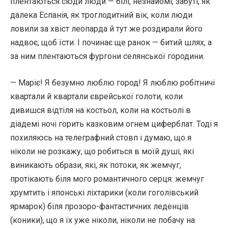
плентаються сюди люди — білі, незнайомі, забуті, як
далека Еспанія, як троглодитний вік, коли люди
ловили за хвіст леопарда й тут же роздирали його
надвоє, щоб їсти. І починає ще ранок — битий шлях, а
за ним плентаються фургони селянської городини.
— Маріє! Я безумно люблю город! Я люблю робітничі
квартали й квартали єврейської голоти, коли
дивишся відтіля на костьол, коли на костьолі в
діадемі ночі горить казковим огнем циферблат. Тоді я
похиляюсь на телеграфний стовп і думаю, що я
ніколи не розкажу, що робиться в моїй душі, які
виникають образи, які, як потоки, як жемчуг,
протікають біля мого романтичного серця: жемчуг
хрумтить і японські ліхтарики (коли гоголівський
ярмарок) біля прозоро-фантастичних леденців
(коники), що я їх уже ніколи, ніколи не побачу на