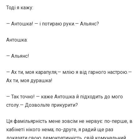
Тоді я кажу:
— Антошка! — і потираю руки.— Альянс?
Антошка:
— Альянс!
— Ах ти, моя карапуля,— млію я від гарного настрою.—
Ах ти, моя дурашка!
— Так точно! — каже Антошка й підходить до мого
столу.— Дозвольте прикурити?
Ця фамільярність мене зовсім не нервує: по-перше, в
кабінеті нікого нема; по-друге, я радий ще раз
доказати свою демократичність, свій комунальний