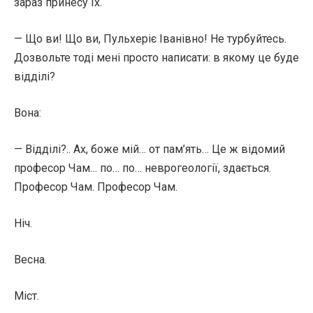
зараз принесу їх.
— Що ви! Що ви, Пульхеріє Іванівно! Не турбуйтесь.
Дозвольте тоді мені просто написати: в якому це буде
відділі?
Вона:
— Відділі?.. Ах, боже мій… от пам’ять… Це ж відомий
професор Чам… по… по… неврогеології, здається.
Професор Чам. Професор Чам.
Ніч.
Весна.
Міст.