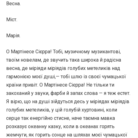
Весна.
Міст.
Марія.
О Мартінесе Сієрра! Тобі, музичному музикантові,
твоїм новелам, де звучить така широка й радісна
весна, де міріяди міріядів голубих метеликів над
гармонією моєї душі,— тобі шлю із своєї чумацької
країни привіт. О Мартінесе Сієрра! Не тільки ти
закоханий у звуки, фарби й запах слова — я теж естет.
Я вірю, що на душі зійдуться десь у міріядах міріядів
голубих метеликів, у цій голубій хуртовині, коли
серце так енергійно стисне, наче таємна мавка
розказує океанну казку, коли в океанах горять
жемчуги, як горить сонце на шляхах моєї чумацької