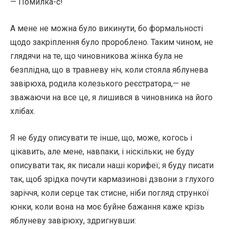
— Помилка-с!
А мене не можна було викинути, бо формальності
щодо закріплення було пророблено. Таким чином, не
глядячи на те, що чиновникова жінка була не
безплідна, що в травневу ніч, коли стояла яблунева
завірюха, родила колезького реєстратора,— не
зважаючи на все це, я лишився в чиновника на його
хлібах.
Я не буду описувати те інше, що, може, когось і
цікавить, але мене, навпаки, і ніскільки; не буду
описувати так, як писали наші корифеї; я буду писати
так, щоб зрідка почути кармазинові дзвони з глухого
заріччя, коли серце так стисне, ніби погляд стрункої
юнки, коли вона на моє буйне бажання каже крізь
яблуневу завірюху, здригнувши: