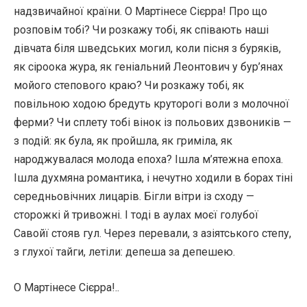
надзвичайної країни. О Мартінесе Сієрра! Про що
розповім тобі? Чи розкажу тобі, як співають наші
дівчата біля шведських могил, коли пісня з буряків,
як сіроока жура, як геніальний Леонтович у бур’янах
мойого степового краю? Чи розкажу тобі, як
повільною ходою бредуть круторогі воли з молочної
ферми? Чи сплету тобі вінок із польових дзвоників —
з подій: як була, як пройшла, як гриміла, як
народжувалася молода епоха? Ішла м’ятежна епоха.
Ішла духмяна романтика, і нечутно ходили в борах тіні
середньовічних лицарів. Бігли вітри із сходу —
сторожкі й тривожні. І тоді в аулах моєї голубої
Савойї стояв гул. Через перевали, з азіятського степу,
з глухої тайги, летіли: депеша за депешею.
О Мартінесе Сієрра!..