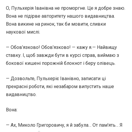
О, Пульхерія Іванівна не проморгне. Це я добре знаю.
Вона не підірве авторитету нашого видавництва.
Вона викине на ринок, так би мовити, сливки
наукової мислі.
— Обов’язково! Обов’язково! — кажу я.— Найвищу
ставку. І, щоб завжди бути в курсі справ, виймаю з
бокової кишені порожній блокнот і беру олівець.
— Дозвольте, Пульхеріє Іванівно, записати ці
прекрасні роботи, які незабаром випустить наше
видавництво.
Вона:
— Ах, Миколо Григоровичу, я й забула… От пам’ять… Я