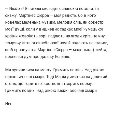
— Nicolas! Я читала сьогодні еспанські новели, і я
скажу: Мартінес Сієрра — моя радість, бо в його
новелах маленька музика, мелодія слів, як оркестр
моєї душі, коли у вишневих садках моєї чумацької
країни жевріють зорі: падають на ягоди крізь темну
темряву літньої синєблюзої ночі й падають на ставки,
щоб прозвучати. Мартінес Сієрра — маленька флейта,
веснянка дум про далеку Еспанію.
Ми зупинилися на мосту. Гримить повінь. Над рікою
важкі весняні хмари. Тоді Марія дивиться на далекий
огонь, що горить на костьолі, і творить поему.
Гримить повінь. Над рікою важкі весняні хмари.
Ніч.