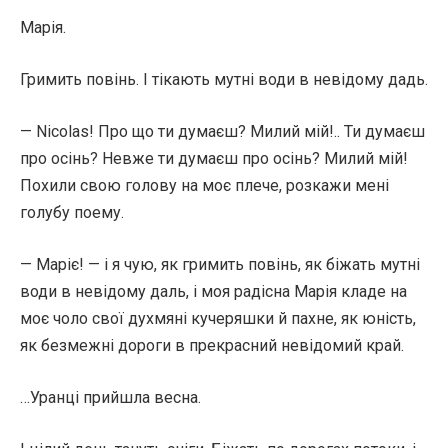
Марія.
Гримить повінь. І тікають мутні води в невідому дадь.
— Nicolas! Про що ти думаєш? Милий мій!.. Ти думаєш
про осінь? Невже ти думаєш про осінь? Милий мій!
Похили свою голову на моє плече, розкажи мені
голубу поему.
— Маріє! — і я чую, як гримить повінь, як біжать мутні
води в невідому даль, і моя радісна Марія кладе на
моє чоло свої духмяні кучеряшки й пахне, як юність,
як безмежні дороги в прекрасний невідомий край.
…Уранці прийшла весна.