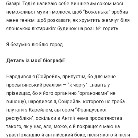
базарі. Тоді я наливаю себе вишневим соком моєї
неможливої муки і молюся, щоб “Боженька” зробив
мене генієм: щоб розказати, як хрумтить жемчуг біля
японських ліхтариків: будинок на розі, №: горить.
Я безумно люблю город.
Деталь із моєї біографії
Народився я (Сойрейль, припустім, бо для мене
просвітянський реалізм — “к чорту” …навіть у
прізвищах, бо я його органічно “органонами” не
виношу), народився я, Сойрейль, которого не треба
плутати з Карейлем, автором “Французької
республіки”, оскільки в Англії нема просвітянства
такого, як у нас, але, може, є й покраще: я маю на
увазі Ірландію й англійський бокс, після якого й після