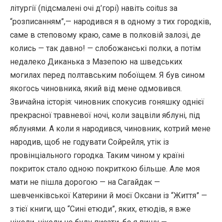
літургії (підсмалені очі д’горі) навіть соіtus за
“розписанням”,— народився я в одному з тих городків,
саме в степовому краю, саме в полковій залозі, де
колись — так давно! — слобожанські полки, а потім
недалеко Диканька з Мазепою на шведських
могилах перед полтавським побоїщем. Я був сином
якогось чиновника, який від мене одмовився.
Звичайна історія: чиновник спокусив гоняшку однієї
прекрасної травневої ночі, коли зацвіли яблуні, під
яблунями. А коли я народився, чиновник, котрий мене
народив, щоб не годувати Сойрейля, утік із
провінціального городка. Таким чином у країні
покриток стало одною покриткою більше. Але моя
мати не пішла дорогою — на Сагайдак —
шевченківської Катерини й моєї Оксани із “Життя” —
з тієї книги, що “Сині етюди”, яких, етюдів, я вже