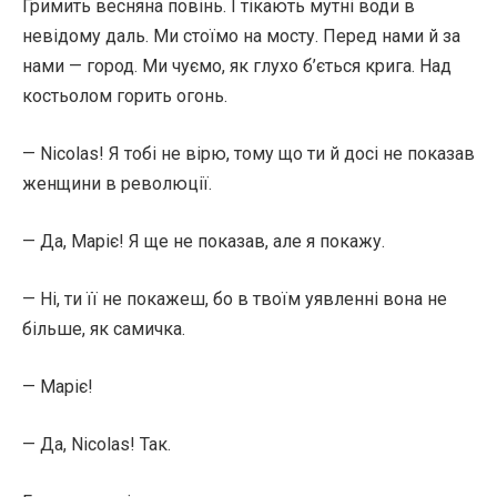
Гримить весняна повінь. І тікають мутні води в
невідому даль. Ми стоїмо на мосту. Перед нами й за
нами — город. Ми чуємо, як глухо б’ється крига. Над
костьолом горить огонь.
— Nicolas! Я тобі не вірю, тому що ти й досі не показав
женщини в революції.
— Да, Маріє! Я ще не показав, але я покажу.
— Ні, ти її не покажеш, бо в твоїм уявленні вона не
більше, як самичка.
— Маріє!
— Да, Nicolas! Так.