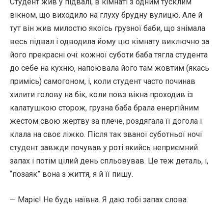
Студент жив у підвалі, в кімнаті з одним тусклим
вікном, що виходило на глуху брудну вулицю. Але й
тут він жив милостю якоїсь грузної баби, що знімала
весь підвал і одводила йому цю кімнату виключно за
його прекрасні очі: кожної суботи баба тягла студента
до себе на кухню, напоювала його там жовтим (якась
примісь) самогоном, і, коли студент часто починав
хилити голову на бік, коли повз вікна проходив із
калатушкою сторож, грузна баба брала енергійним
жестом свою жертву за плече, роздягала її догола і
клала на своє ліжко. Після так званої суботньої ночі
студент завжди почував у роті якийсь неприємний
запах і потім цілий день спльовував. Це теж деталь, і,
“позаяк” вона з життя, я й її пишу.
— Маріє! Не будь наївна. Я даю тобі запах слова.