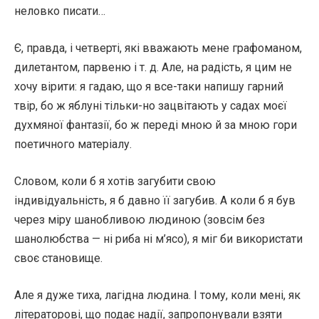
неловко писати…
Є, правда, і четверті, які вважають мене графоманом,
дилетантом, парвеню і т. д. Але, на радість, я цим не
хочу вірити: я гадаю, що я все-таки напишу гарний
твір, бо ж яблуні тільки-но зацвітають у садах моєї
духмяної фантазії, бо ж переді мною й за мною гори
поетичного матеріалу.
Словом, коли б я хотів загубити свою
індивідуальність, я б давно її загубив. А коли б я був
через міру шанобливою людиною (зовсім без
шанолюбства — ні риба ні м’ясо), я міг би використати
своє становище.
Але я дуже тиха, лагідна людина. І тому, коли мені, як
літераторові, що подає надії, запропонували взяти