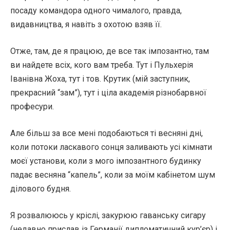
посаду командора одного чималого, правда,
видавництва, я навіть з охотою взяв її.
Отже, там, де я працюю, де все так імпозантно, там
ви найдете всіх, кого вам треба. Тут і Пульхерія
Іванівна Жоха, тут і тов. Крутик (мій заступник,
прекрасний “зам”), тут і ціла академія різнобарвної
професури.
Але більш за все мені подобаються ті весняні дні,
коли потоки ласкавого сонця заливають усі кімнати
моєї установи, коли з мого імпозантного будинку
падає весняна “капель”, коли за моїм кабінетом шум
ділового будня.
Я розвалююсь у кріслі, закурюю гаванську сигару
(недавно прислав із Германії дипломатичний кур’єр) і