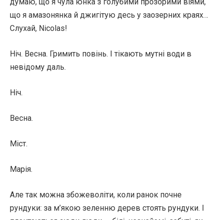
думаю, що я чула юнка з голубими прозорими віями,
що я амазонянка й джигітую десь у заозерних краях…
Слухай, Nicolas!
Ніч. Весна. Гримить повінь. І тікають мутні води в
невідому даль.
Ніч.
Весна.
Міст.
Марія.
Але так можна збожеволіти, коли ранок почне
рундуки: за м’якою зеленню дерев стоять рундуки. І