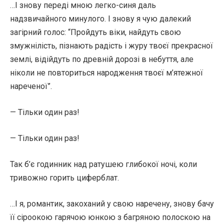
…І знову переді мною легко-синя даль
надзвичайного минулого. І знову я чую далекий
загірний голос: “Пройдуть віки, найдуть свою
змужнілість, пізнають радість і журу твоєї прекрасної
землі, відійдуть по древній дорозі в небуття, але
ніколи не повториться народження твоєї м’ятежної
нареченої”.
— Тільки один раз!
— Тільки один раз!
Так б’є годинник над ратушею глибокої ночі, коли
тривожно горить циферблат.
…І я, романтик, закоханий у свою наречену, знову бачу
її сіроокою гарячою юнкою з багряною полоскою на