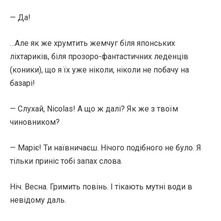
— Да!
…Але як же хрумтить жемчуг біля японських
ліхтариків, біля прозоро-фантастичних леденців
(коники), що я їх уже ніколи, ніколи не побачу на
базарі!
— Слухай, Nicolas! А що ж далі? Як же з твоїм
чиновником?
— Маріє! Ти наївничаєш. Нічого подібного не було. Я
тільки приніс тобі запах слова.
Ніч. Весна. Гримить повінь. І тікають мутні води в
невідому даль.