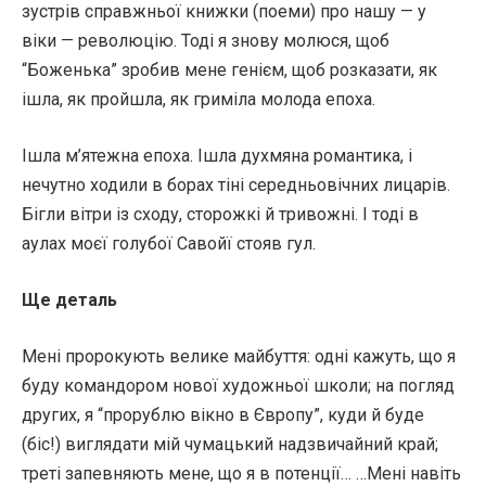
зустрів справжньої книжки (поеми) про нашу — у
віки — революцію. Тоді я знову молюся, щоб
“Боженька” зробив мене генієм, щоб розказати, як
ішла, як пройшла, як гриміла молода епоха.
Ішла м’ятежна епоха. Ішла духмяна романтика, і
нечутно ходили в борах тіні середньовічних лицарів.
Бігли вітри із сходу, сторожкі й тривожні. І тоді в
аулах моєї голубої Савойї стояв гул.
Ще деталь
Мені пророкують велике майбуття: одні кажуть, що я
буду командором нової художньої школи; на погляд
других, я “прорублю вікно в Європу”, куди й буде
(біс!) виглядати мій чумацький надзвичайний край;
треті запевняють мене, що я в потенції… …Мені навіть