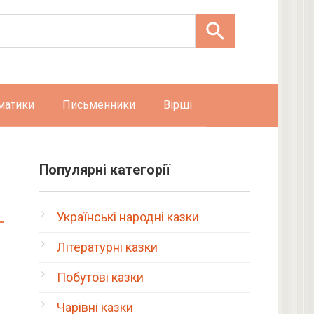
матики
Письменники
Вірші
Популярні категорії
Українські народні казки
Літературні казки
Побутові казки
Чарівні казки