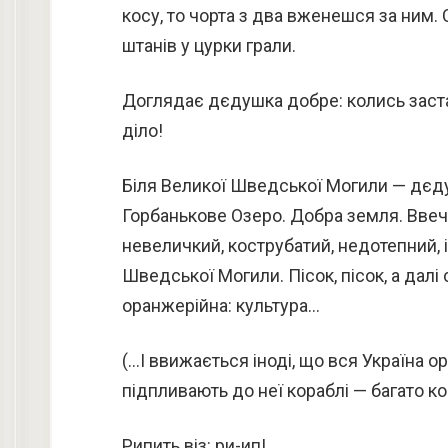
косу, то чорта з два вженешся за ним. С
штанів у цурки грали.
Доглядає дєдушка добре: колись заста
діло!
Біля Великої Шведської Могили — дєдуш
Горбанькове Озеро. Добра земля. Ввече
невеличкий, кострубатий, недотепний, і
Шведської Могили. Пісок, пісок, а далі
оранжерійна: культура…
(…І ввижається іноді, що вся Україна о
підпливають до неї кораблі — багато ко
Рипить віз: ри-ип!