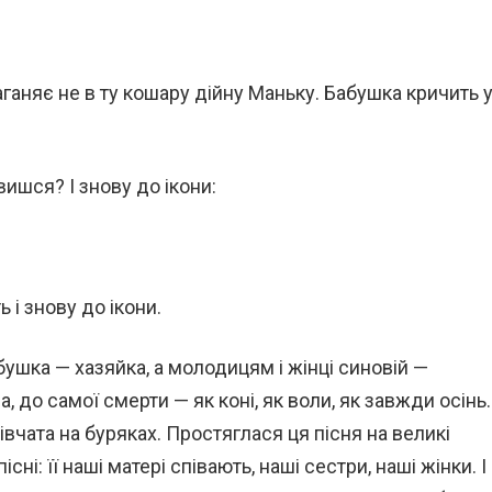
аганяє не в ту кошару дійну Маньку. Бабушка кричить 
вишся? І знову до ікони:
 і знову до ікони.
абушка — хазяйка, а молодицям і жінці синовій —
а, до самої смерти — як коні, як воли, як завжди осінь.
івчата на буряках. Простяглася ця пісня на великі
сні: її наші матері співають, наші сестри, наші жінки. І