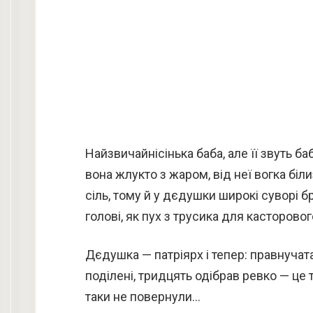
Найзвичайнісінька баба, але її звуть 
вона жлукто з жаром, від неї вогка бі
сіль, тому й у дєдушки широкі суворі б
голові, як пух з трусика для касторов
Дєдушка — патріярх і тепер: правнучата,
поділені, тридцять одібрав ревко — це 
таки не повернули…