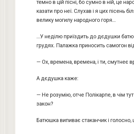
темно в цій пісні, бо сумно в ній, це на
казати про неї. Слухав і я цих пісень б
велику могилу народного горя…
…У неділю приїздить до дєдушки батюш
грудях. Палажка приносить самогон від 
— Ох, времена, времена, і ти, смутнеє в
А дєдушка каже:
— Не розумію, отче Полікарпе, в чім тут р
закон?
Батюшка випиває стаканчик і голосно, щ