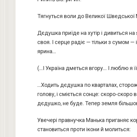
Тягнуться воли до Великої Шведської 
Дєдушка приїде на хутір і дивиться на я
своя. І серце радіє — тільки з сумом —
ярина…
(…І Україна дметься вгору… І люблю я ї
…Ходить дєдушка по кварталах, сторож
голову, і сміється сонце: скоро-скоро в
дєдушко, не буде. Тепер земля більшо
Увечері правнучка Манька приганяє ко
становиться проти ікони й молиться: