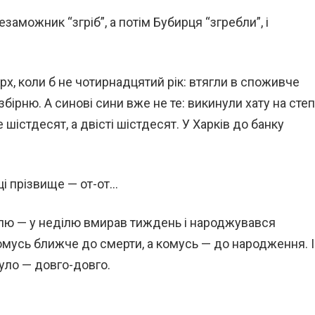
заможник “згріб”, а потім Бубирця “згребли”, і
ярх, коли б не чотирнадцятий рік: втягли в споживче
збірню. А синові сини вже не те: викинули хату на степ
 шістдесят, а двісті шістдесят. У Харків до банку
ці прізвище — от-от…
лю — у неділю вмирав тиждень і народжувався
Комусь ближче до смерти, а комусь — до народження. І
уло — довго-довго.