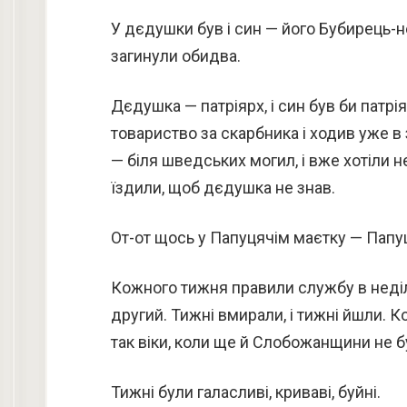
У дєдушки був і син — його Бубирець-не
загинули обидва.
Дєдушка — патріярх, і син був би патрі
товариство за скарбника і ходив уже в 
— біля шведських могил, і вже хотіли не
їздили, щоб дєдушка не знав.
От-от щось у Папуцячім маєтку — Папу
Кожного тижня правили службу в неді
другий. Тижні вмирали, і тижні йшли. 
так віки, коли ще й Слобожанщини не б
Тижні були галасливі, криваві, буйні.