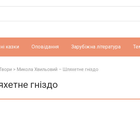
ні казки
Оповідання
Зарубіжна література
Те
Твори
>
Микола Хвильовий – Шляхетне гніздо
хетне гніздо