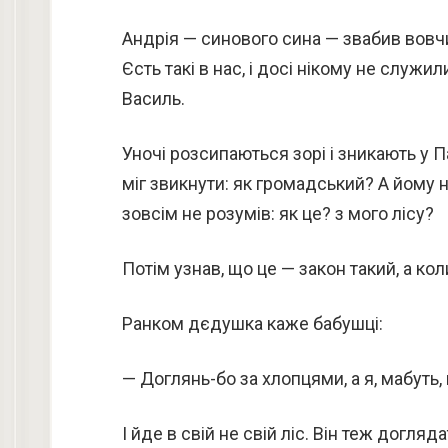
Андрія — синового сина — звабив вовчи
Єсть такі в нас, і досі нікому не служили
Василь.
Уночі розсипаються зорі і зникають у 
міг звикнути: як громадський? А йому н
зовсім не розумів: як це? з мого лісу?
Потім узнав, що це — закон такий, а коли
Ранком дєдушка каже бабушці:
— Доглянь-бо за хлопцями, а я, мабуть, 
І йде в свій не свій ліс. Він теж догля