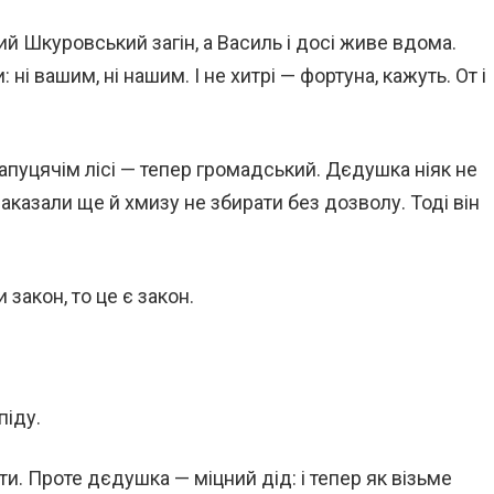
й Шкуровський загін, а Василь і досі живе вдома.
: ні вашим, ні нашим. І не хитрі — фортуна, кажуть. От і
Папуцячім лісі — тепер громадський. Дєдушка ніяк не
аказали ще й хмизу не збирати без дозволу. Тоді він
 закон, то це є закон.
піду.
дати. Проте дєдушка — міцний дід: і тепер як візьме