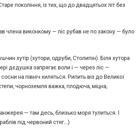
таре покоління, із тих, що до двадцятьох літ без
в члена виконкому — ліс рубав не по закону — було
чин хутір (хутори, одруби, Столипін). Біля хутора
рі дєдушка запрягає воли і — через ліс —
 сосни на північ хиляться. Рипить віз до Великої
 степи, чорноземля важка, плодюча, міцна,
ранжерея — там десь, близько моря тулиться. І
раблів під червоний стяг…)