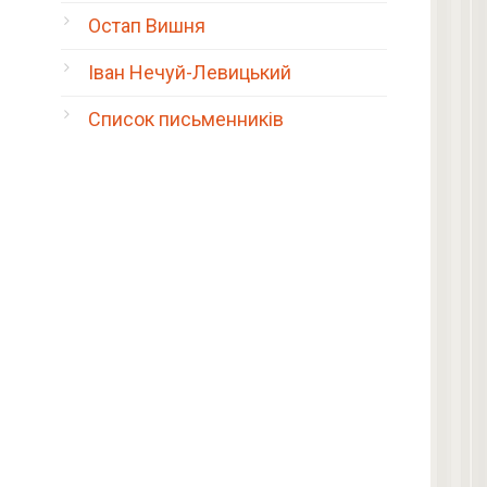
Остап Вишня
Іван Нечуй-Левицький
Список письменників