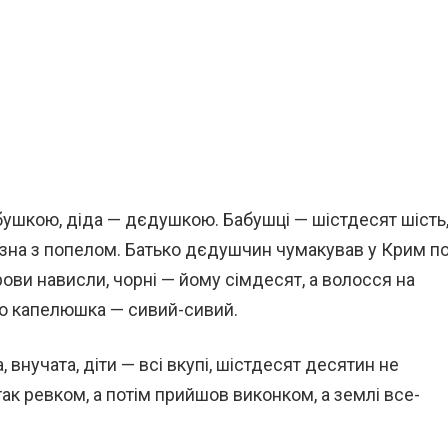
бабушкою, діда — дєдушкою. Бабушці — шістдесят шість
лизна з попелом. Батько дєдушчин чумакував у Крим п
рови нависли, чорні — йому сімдесят, а волосся на
ого капелюшка — сивий-сивий.
 внучата, діти — всі вкупі, шістдесят десятин не
так ревком, а потім прийшов виконком, а землі все-