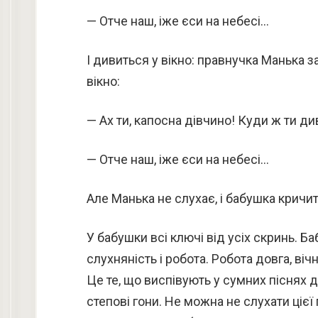
— Отче наш, іже єси на небесі…
І дивиться у вікно: правнучка Манька з
вікно:
— Ах ти, капосна дівчино! Куди ж ти ди
— Отче наш, іже єси на небесі…
Але Манька не слухає, і бабушка кричить
У бабушки всі ключі від усіх скринь. Б
слухняність і робота. Робота довга, вічн
Це те, що виспівують у сумних піснях д
степові гони. Не можна не слухати цієї пі