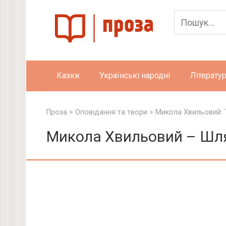
Skip
to
content
Казки
Українські народні
Літератур
Проза
>
Оповідання та твори
>
Микола Хвильовий: 
Микола Хвильовий – Шля