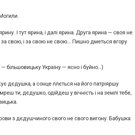
Могили.
рину. І тут ярина, і далі ярина. Друга ярина — своя не
 і за свою, і за свою не свою… Пишно дметься вгору
ї — більшовицьку Україну — ясно і буйно…)
ує дєдушка, а сонце ллється на його патріяршу
мреш ти, дєдушко, одійдеш у вічність і на землі тебе,
вицька.
рови з дєдушчиного свого не свого вигону. Бабушка