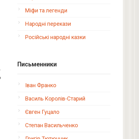
Міфи та легенди
Народні перекази
Російські народні казки
Письменники
,
о
Іван Франко
Василь Королів-Старий
Євген Гуцало
Степан Васильченко
Григір Тютюнник